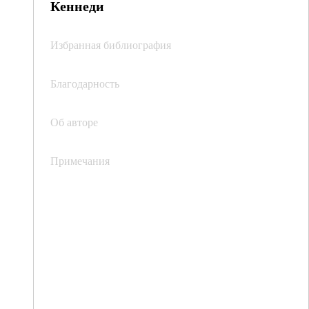
Кеннеди
Избранная библиография
Благодарность
Об авторе
Примечания