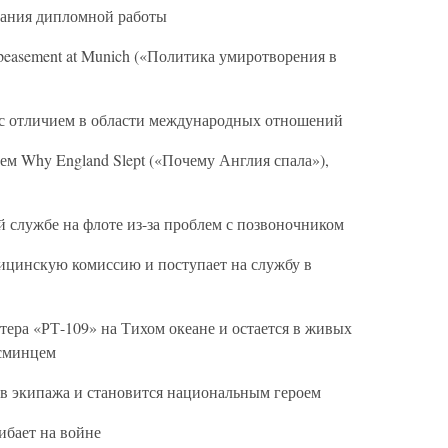
сания дипломной работы
asement at Munich («Политика умиротворения в
 с отличием в области международных отношений
м Why England Slept («Почему Англия спала»),
службе на флоте из-за проблем с позвоночником
ицинскую комиссию и поступает на службу в
ера «РТ-109» на Тихом океане и остается в живых
эсминцем
в экипажа и становится национальным героем
бает на войне