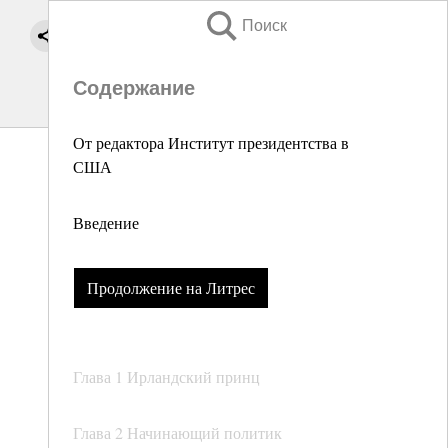
Поиск
Содержание
От редактора Институт президентства в
США
Введение
Продолжение на Литрес
Глава 1 Ирландский принц
Глава 2 Начинающий политик