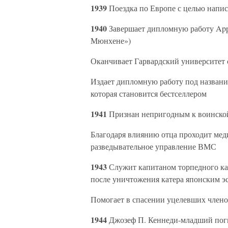
1939
Поездка по Европе с целью напи
1940
Завершает дипломную работу Appe
Мюнхене»)
Оканчивает Гарвардский университет
Издает дипломную работу под название
которая становится бестселлером
1941
Признан непригодным к воинской 
Благодаря влиянию отца проходит мед
разведывательное управление ВМС
1943
Служит капитаном торпедного кат
после уничтожения катера японским 
Помогает в спасении уцелевших члено
1944
Джозеф П. Кеннеди-младший поги