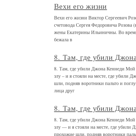
Вехи его жизни
Вехи его жизни Виктор Сергеевич Розов
счетовода Сергея Федоровича Розова 
жены Екатерины Ильиничны. Во время э
бежала в
8. Там, где убили Джон
8. Там, где убили Джона Кеннеди Мой
злу – и я стояли на месте, где убили 
шли, подняв воротники пальто и поглу
лица друг
8. Там, где убили Джон
8. Там, где убили Джона Кеннеди Мо
злу — и я стояли на месте, где убили 
прохожие шли, подняв воротники пальт