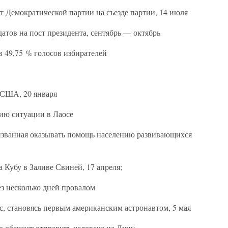
т Демократической партии на съезде партии, 14 июля
датов на пост президента, сентябрь — октябрь
в 49,75 % голосов избирателей
 США, 20 января
ию ситуации в Лаосе
изванная оказывать помощь населению развивающихся
 Кубу в Заливе Свиней, 17 апреля;
з несколько дней провалом
, становясь первым американским астронавтом, 5 мая
о обещает отправить человека на Луну