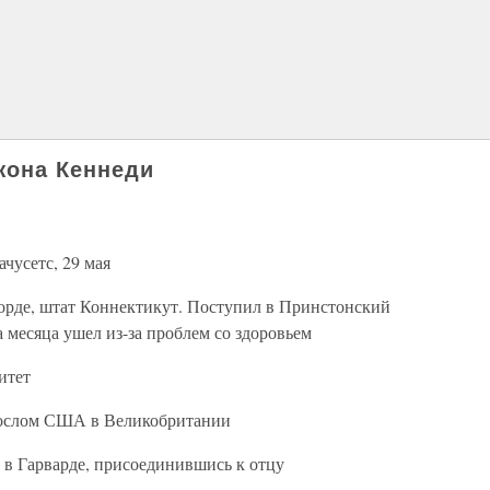
жона Кеннеди
ачусетс, 29 мая
орде, штат Коннектикут. Поступил в Принстонский
а месяца ушел из-за проблем со здоровьем
итет
послом США в Великобритании
 в Гарварде, присоединившись к отцу