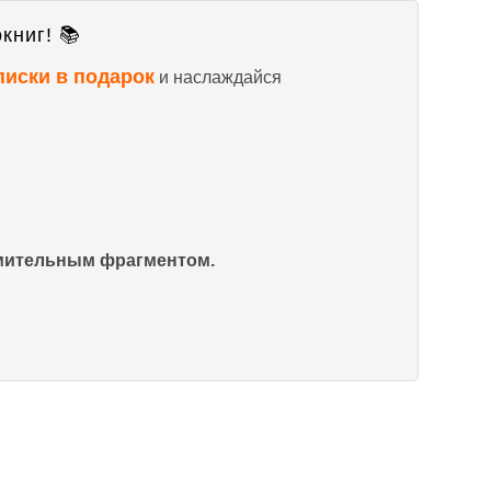
книг! 📚
писки в подарок
и наслаждайся
омительным фрагментом.