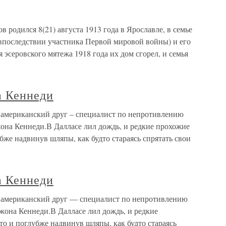
 родился 8(21) августа 1913 года в Ярославле, в семье
(впоследствии участника Первой мировой войны) и его
серовского мятежа 1918 года их дом сгорел, и семья
а Кеннеди
 американский друг – специалист по непротивлению
Джона Кеннеди.В Далласе лил дождь, и редкие прохожие
бже надвинув шляпы, как будто стараясь спрятать свои
а Кеннеди
й американский друг — специалист по непротивлению
Джона Кеннеди.В Далласе лил дождь, и редкие
о и поглубже надвинув шляпы, как будто стараясь