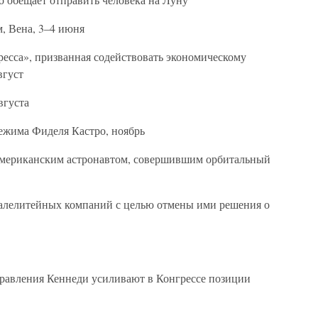
, Вена, 3–4 июня
ресса», призванная содействовать экономическому
вгуст
вгуста
ежима Фиделя Кастро, ноябрь
американским астронавтом, совершившим орбитальный
талелитейных компаний с целью отмены ими решения о
правления Кеннеди усиливают в Конгрессе позиции