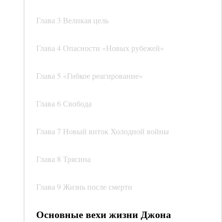
Глава 3 Великая цель
Глава 4 Опасности «Новых рубежей»
Глава 5 «Гибкое реагирование»
Глава 6 Свобода
Глава 7 Новый виток Холодной войны
Глава 8 Трясина
Глава 9 Жизнь после смерти
Основные вехи жизни Джона