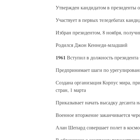
Утвержден кандидатом в президенты о
Участвует в первых теледебатах канди
Избран президентом, 8 ноября, получи
Родился Джон Кеннеди-младший
1961
Вступил в должность президента
Предпринимает шаги по урегулирован
Создана организация Корпус мира, пр
стран, 1 марта
Приказывает начать высадку десанта на
Военное вторжение заканчивается чере
Алан Шепард совершает полет в космос
В обращении к конгрессу торжественн