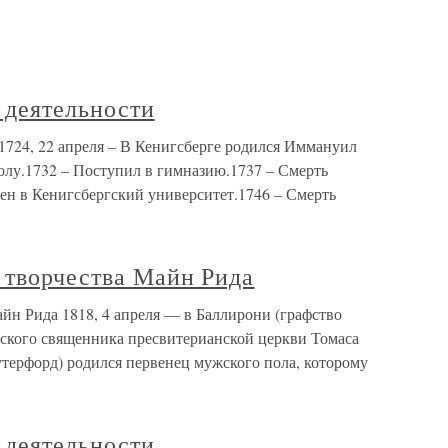
 деятельности
1724, 22 апреля – В Кенигсберге родился Иммануил
олу.1732 – Поступил в гимназию.1737 – Смерть
слен в Кенигсбергский университет.1746 – Смерть
 творчества Майн Рида
йн Рида 1818, 4 апреля — в Баллирони (графство
ьского священника пресвитерианской церкви Томаса
терфорд) родился первенец мужского пола, которому
 деятельности