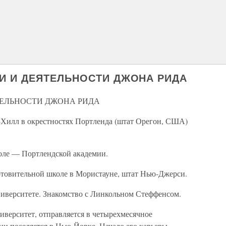
И И ДЕЯТЕЛЬНОСТИ ДЖОНА РИДА
ТЕЛЬНОСТИ ДЖОНА РИДА
-Хилл в окрестностях Портленда (штат Орегон, США)
оле — Портлендской академии.
товительной школе в Мористауне, штат Нью-Джерси.
иверситете. Знакомство с Линкольном Стеффенсом.
верситет, отправляется в четырехмесячное
ии поселяется в Нью-Йорке. Начало его карьеры