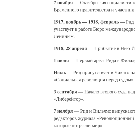
7 ноября
— Октябрьская социалистиче
Временного правительства и участник
1917, ноябрь — 1918, февраль
— Рид с
участвует в работе Бюро международн
Лениным.
1918, 28 апреля
— Прибытие в Нью-Й
1 июня
— Первый арест Рида в Филад
Июль
— Рид присутствует в Чикаго н
«Социальная революция перед судом».
3 сентября
— Начало второго суда над
«Либерейтор».
7 ноября
— Рид и Вильямс выпускают
редакторов журнала «Революционный в
которые потрясли мир».