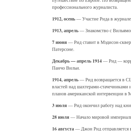
профессионального журналиста.
1912, осень
— Участие Рида в журнале
1913, апрель
— Знакомство с Вильямом
7 июня
— Рид ставит в Мэдисон-сквер
Патерсоне.
Декабрь — апрель 1914
— Рид — кор
Панчо Вильи.
1914, апрель
— Рид возвращается в СШ
властей над шахтерами-стачечниками 
планов американской интервенции в М
3 июля
— Рид окончил работу над кн
28 июля
— Начало мировой империал
16 августа
— Джон Рид отправляется в