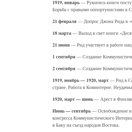
1919, январь
— Рукопись книги посту
Борьба с правыми оппортунистами в С
21 февраля
— Допрос Джона Рида в «
18 марта
— Выход в свет книги «Десят
21 июня
— Рид участвует в работе на
1 сентября
— Создание Коммунистиче
2 сентября
— Создание Коммунистиче
1919, ноябрь — 1920, март
— Рид в Со
стране. Работа в Коминтерне. Неудачн
1920, март — июнь
— Арест в Финлян
Июнь — сентябрь
— Освобождение и в
конгресса Коммунистического Интерн
в Баку на съезд народов Востока.