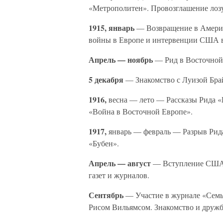
«Метрополитен». Провозглашение лозу
1915, январь
— Возвращение в Америк
войны в Европе и интервенции США 
Апрель — ноябрь
— Рид в Восточной
5 декабря
— Знакомство с Луизой Брай
1916,
весна — лето — Рассказы Рида «
«Война в Восточной Европе».
1917,
январь — февраль — Разрыв Рида
«Бубен».
Апрель — август
— Вступление США в
газет и журналов.
Сентябрь
— Участие в журнале «Семь 
Рисом Вильямсом. Знакомство и дружб