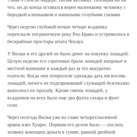
что, он до конца оставался верен маленькому человеку с
бородкой клинышком и наивными голубыми глазами.
Через неделю глубокой ночью четыре всадника
переплыли пограничную реку Рио Браво и устремились в
бескрайные просторы штата Чиуауа.
У Вильи и его друзей не было денег на покупку лошадей.
Целую неделю его соратники брали лошадей напрокат в
местной конюшне и каждый раз за это аккуратно
платили. Когда они попросили однажды дать им восемь
лошадей, ничего не подозревавший служащий безотказно
выполнил их просьбу. Кроме смены лошадей, у
всадников на всех было еще два фунта сахара и фунт
соли.
Через полгода Вилья уже во главе четырехтысячной
армии взял Хуарес. Первым его делом было — послать
хозяину конюшни деньги в сумме, равной двойной