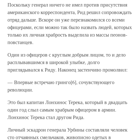
Поскольку генерал ничего не имел против присутствия
американского корреспондента, Рид решил сопровождать
отряд дальше. Вскоре он уже перезнакомился со всеми
офицерами, если можно так было назвать людей, которых
только их личная храбрость выделила из массы пеонов-
повстанцев.
Один из офицеров с круглым добрым лицом, то и дело
расплывавшимся в широкой улыбке, долго
приглядывался к Риду. Наконец застенчиво промолвил:
— Впервые встречаю гринго[6], сочувствующего
революции.
Это был капитан Лонхинос Терека, который в двадцать
один год слыл самым храбрым офицером в армии.
Лонхинос Терека стал другом Рида.
Личный эскадрон генерала Урбины составляли человек
сто отчаянных смельчаков, живописно одетых в