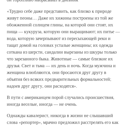
«Трудно себе даже представить, как близко к природе
живут пеоны… Даже их хижины построены из той же
обожженной солнцем глины, на которой они стоят, их
пища — кукуруза, которую они выращивают; их питье —
вода, которую зачерпывают из пересыхающей реки и
тащат домой на головах усталые женщины; их одежда
соткана из шерсти, сандалии вырезаны из шкуры только
что зарезанного быка. Животные — самые близкие их
друзья. Свет и тьма — их день и ночь. Когда мужчина и
женщина влюбляются, они бросаются друг другу в
объятия без всяких предварительных формальностей;
надоев друг другу, они расходятся».
В пути с американцем порой случались происшествия,
иногда веселые, иногда — не очень.
Однажды кавалерист, никогда в жизни не слышавший
слова «репортер», мрачно предложил расстрелять его как