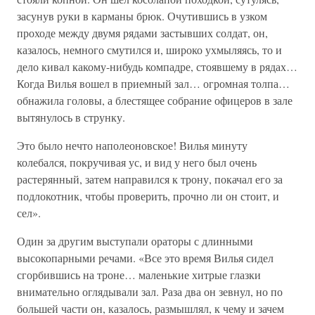
засунув руки в карманы брюк. Очутившись в узком
проходе между двумя рядами застывших солдат, он,
казалось, немного смутился и, широко ухмыляясь, то и
дело кивал какому-нибудь компадре, стоявшему в рядах…
Когда Вилья вошел в приемный зал… огромная толпа…
обнажила головы, а блестящее собрание офицеров в зале
вытянулось в струнку.
Это было нечто наполеоновское! Вилья минуту
колебался, покручивая ус, и вид у него был очень
растерянный, затем направился к трону, покачал его за
подлокотник, чтобы проверить, прочно ли он стоит, и
сел».
Один за другим выступали ораторы с длинными
высокопарными речами. «Все это время Вилья сидел
сгорбившись на троне… маленькие хитрые глазки
внимательно оглядывали зал. Раза два он зевнул, но по
большей части он, казалось, размышлял, к чему и зачем