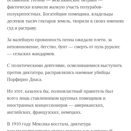
фактически влачили жалкую участь полурабов-
полукрепостных. Богатейшие помещики, владельцы
десятков тысяч гектаров земель, творили в своих имениях
суд и расправу.
За малейшую провинность пеона ожидали плети, за
неповиновение, бегство, бунт — смерть от пуль руралес
— сельских жандармов.
С политическими деятелями, осмелившимися выступить
против диктатора, расправлялись наемные убийцы
Порфирио Диаса.
Но этот, казалось бы, полновластный правитель был
всего лишь ставленником крупных помещиков и
иностранных концессионеров — американских,
английских, французских, немецких.
В 1910 году Мексика восстала, диктатура
восьмидесятилетнего старца рухнула как карточный