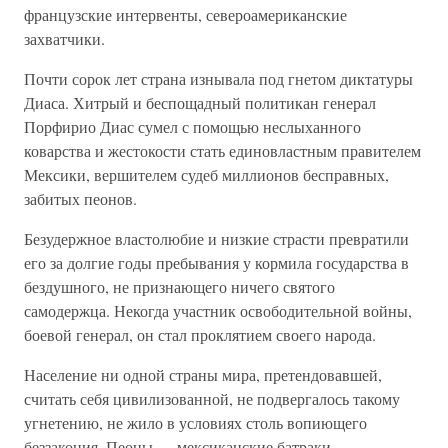
французские интервенты, североамериканские
захватчики.
Почти сорок лет страна изнывала под гнетом диктатуры
Диаса. Хитрый и беспощадный политикан генерал
Порфирио Диас сумел с помощью неслыханного
коварства и жестокости стать единовластным правителем
Мексики, вершителем судеб миллионов бесправных,
забитых пеонов.
Безудержное властолюбие и низкие страсти превратили
его за долгие годы пребывания у кормила государства в
бездушного, не признающего ничего святого
самодержца. Некогда участник освободительной войны,
боевой генерал, он стал проклятием своего народа.
Население ни одной страны мира, претендовавшей,
считать себя цивилизованной, не подвергалось такому
угнетению, не жило в условиях столь вопиющего
беззакония. Пеоны — мексиканские батраки —