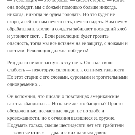
она победит, мы с божьей помощью больше никогда,
никогда, никогда не будем голодать. Но это будет не
скоро, а сейчас нам нечего есть, нечего надеть. Нам нечем
обрабатывать землю, а солдаты забирают последний хлеб
и угоняют скот… Если революции будет грозить
опасность, тогда мы все встанем на ее защиту, с ножами и
плетьми. Революция должна победить!
Рид долго не мог заснуть в эту ночь. Он знал свою
слабость — некоторую склонность к сентиментальности.
Но этот старик с его словами, суровыми и трогательными
одновременно…
Он вспомнил, что писали о повстанцах американские
газеты: «бандиты»… Но какие же это бандиты? Просто
обездоленные, несчастные люди, не по злобе и
кровожадности, но с отчаяния взявшиеся за оружие.
Подумать только, свыше шестидесяти лет эти грабители
— «святые отцы» — драли с них давным-давно