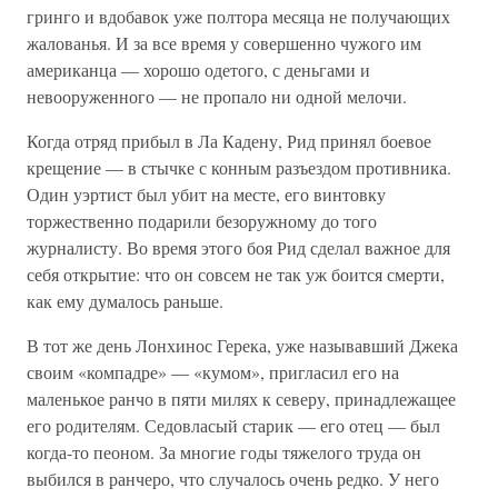
гринго и вдобавок уже полтора месяца не получающих
жалованья. И за все время у совершенно чужого им
американца — хорошо одетого, с деньгами и
невооруженного — не пропало ни одной мелочи.
Когда отряд прибыл в Ла Кадену, Рид принял боевое
крещение — в стычке с конным разъездом противника.
Один уэртист был убит на месте, его винтовку
торжественно подарили безоружному до того
журналисту. Во время этого боя Рид сделал важное для
себя открытие: что он совсем не так уж боится смерти,
как ему думалось раньше.
В тот же день Лонхинос Герека, уже называвший Джека
своим «компадре» — «кумом», пригласил его на
маленькое ранчо в пяти милях к северу, принадлежащее
его родителям. Седовласый старик — его отец — был
когда-то пеоном. За многие годы тяжелого труда он
выбился в ранчеро, что случалось очень редко. У него