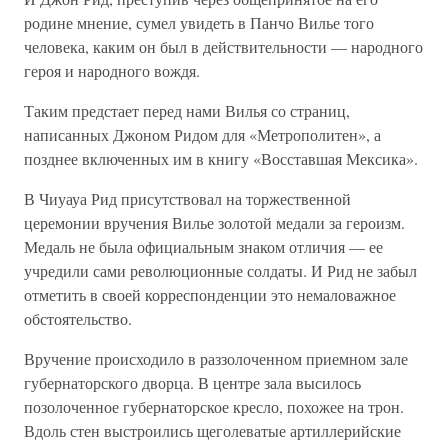
родине мнение, сумел увидеть в Панчо Вилье того
человека, каким он был в действительности — народного
героя и народного вождя.
Таким предстает перед нами Вилья со страниц,
написанных Джоном Ридом для «Метрополитен», а
позднее включенных им в книгу «Восставшая Мексика».
В Чиуауа Рид присутствовал на торжественной
церемонии вручения Вилье золотой медали за героизм.
Медаль не была официальным знаком отличия — ее
учредили сами революционные солдаты. И Рид не забыл
отметить в своей корреспонденции это немаловажное
обстоятельство.
Вручение происходило в раззолоченном приемном зале
губернаторского дворца. В центре зала высилось
позолоченное губернаторское кресло, похожее на трон.
Вдоль стен выстроились щеголеватые артиллерийские