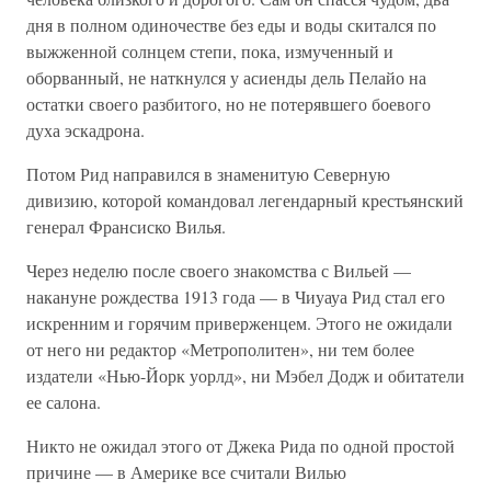
дня в полном одиночестве без еды и воды скитался по
выжженной солнцем степи, пока, измученный и
оборванный, не наткнулся у асиенды дель Пелайо на
остатки своего разбитого, но не потерявшего боевого
духа эскадрона.
Потом Рид направился в знаменитую Северную
дивизию, которой командовал легендарный крестьянский
генерал Франсиско Вилья.
Через неделю после своего знакомства с Вильей —
накануне рождества 1913 года — в Чиуауа Рид стал его
искренним и горячим приверженцем. Этого не ожидали
от него ни редактор «Метрополитен», ни тем более
издатели «Нью-Йорк уорлд», ни Мэбел Додж и обитатели
ее салона.
Никто не ожидал этого от Джека Рида по одной простой
причине — в Америке все считали Вилью