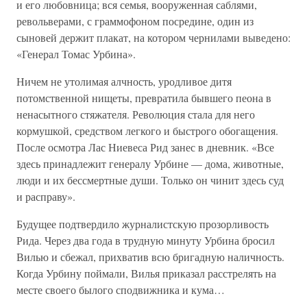
и его любовница; вся семья, вооруженная саблями,
револьверами, с граммофоном посредине, один из
сыновей держит плакат, на котором чернилами выведено:
«Генерал Томас Урбина».
Ничем не утолимая алчность, уродливое дитя
потомственной нищеты, превратила бывшего пеона в
ненасытного стяжателя. Революция стала для него
кормушкой, средством легкого и быстрого обогащения.
После осмотра Лас Ниевеса Рид занес в дневник. «Все
здесь принадлежит генералу Урбине — дома, животные,
люди и их бессмертные души. Только он чинит здесь суд
и расправу».
Будущее подтвердило журналистскую прозорливость
Рида. Через два года в трудную минуту Урбина бросил
Вилью и сбежал, прихватив всю бригадную наличность.
Когда Урбину поймали, Вилья приказал расстрелять на
месте своего былого сподвижника и кума…