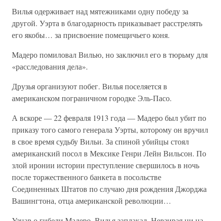
Вилья одерживает над мятежниками одну победу за
другой. Уэрта в благодарность приказывает расстрелять
его якобы… за присвоение помещичьего коня.
Мадеро помиловал Вилью, но заключил его в тюрьму для
«расследования дела».
Друзья организуют побег. Вилья поселяется в
американском пограничном городке Эль-Пасо.
А вскоре — 22 февраля 1913 года — Мадеро был убит по
приказу того самого генерала Уэрты, которому он вручил
в свое время судьбу Вильи. За спиной убийцы стоял
американский посол в Мексике Генри Лейн Вильсон. По
злой иронии истории преступление свершилось в ночь
после торжественного банкета в посольстве
Соединенных Штатов по случаю дня рождения Джорджа
Вашингтона, отца американской революции…
Узнав о гибели Мадеро, Вилья заплакал. Невзирая ни на