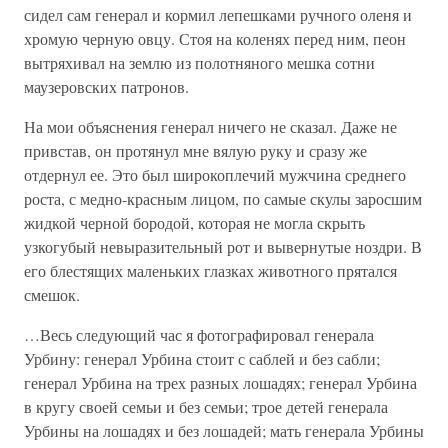
сидел сам генерал и кормил лепешками ручного оленя и
хромую черную овцу. Стоя на коленях перед ним, пеон
вытряхивал на землю из полотняного мешка сотни
маузеровских патронов.
На мои объяснения генерал ничего не сказал. Даже не
привстав, он протянул мне вялую руку и сразу же
отдернул ее. Это был широкоплечий мужчина среднего
роста, с медно-красным лицом, по самые скулы заросшим
жидкой черной бородой, которая не могла скрыть
узкогубый невыразительный рот и вывернутые ноздри. В
его блестящих маленьких глазках животного прятался
смешок.
…Весь следующий час я фотографировал генерала
Урбину: генерал Урбина стоит с саблей и без сабли;
генерал Урбина на трех разных лошадях; генерал Урбина
в кругу своей семьи и без семьи; трое детей генерала
Урбины на лошадях и без лошадей; мать генерала Урбины