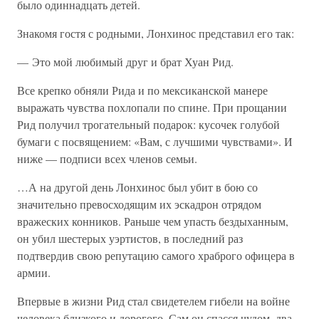
было одиннадцать детей.
Знакомя гостя с родными, Лонхинос представил его так:
— Это мой любимый друг и брат Хуан Рид.
Все крепко обняли Рида и по мексиканской манере
выражать чувства похлопали по спине. При прощании
Рид получил трогательный подарок: кусочек голубой
бумаги с посвящением: «Вам, с лучшими чувствами». И
ниже — подписи всех членов семьи.
…А на другой день Лонхинос был убит в бою со
значительно превосходящим их эскадрон отрядом
вражеских конников. Раньше чем упасть бездыханным,
он убил шестерых уэртистов, в последний раз
подтвердив свою репутацию самого храброго офицера в
армии.
Впервые в жизни Рид стал свидетелем гибели на войне
человека близкого и дорогого. Сам он спасся чудом, два