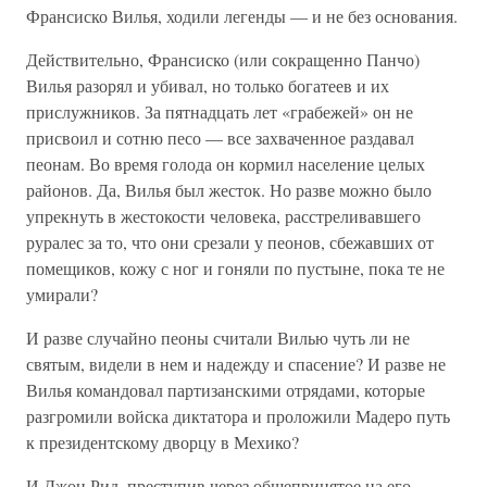
Франсиско Вилья, ходили легенды — и не без основания.
Действительно, Франсиско (или сокращенно Панчо)
Вилья разорял и убивал, но только богатеев и их
прислужников. За пятнадцать лет «грабежей» он не
присвоил и сотню песо — все захваченное раздавал
пеонам. Во время голода он кормил население целых
районов. Да, Вилья был жесток. Но разве можно было
упрекнуть в жестокости человека, расстреливавшего
руралес за то, что они срезали у пеонов, сбежавших от
помещиков, кожу с ног и гоняли по пустыне, пока те не
умирали?
И разве случайно пеоны считали Вилью чуть ли не
святым, видели в нем и надежду и спасение? И разве не
Вилья командовал партизанскими отрядами, которые
разгромили войска диктатора и проложили Мадеро путь
к президентскому дворцу в Мехико?
И Джон Рид, преступив через общепринятое на его