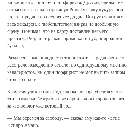
«проклятого гринго» и порфириста. Другой, однако, не
согласился с этим и протянул Риду бутылку кукурузной
водки, предложив осушить ее до дна. Вокруг столпился
весь эскадрон, с любопытством взирая на необычную
сцену. Понимая, что на карту поставлен весь его
престиж, Рид, не отрывая горлышка от губ, опорожнил
бутылку.
Раздался взрыв аплодисментов и хохота. Предложение о
расстреле немедленно отпало, по единодушному мнению
кавалеристов, ни один порфирист не мог выпить залпом
столько водки.
К своему удивлению, Рид, однако, вскоре убедился, что
эти разудалые безграмотные сорвиголовы хорошо знают,
за что воюют уже который год.
— Мы боремся за свободу, — сказал ему как-то метис
Исидро Амайо.