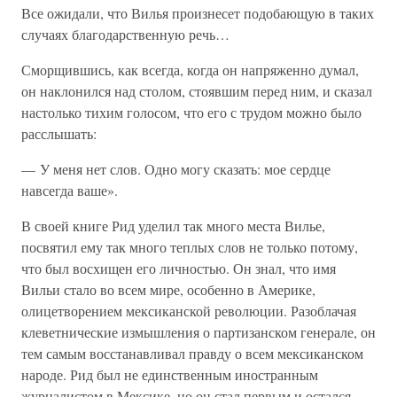
Все ожидали, что Вилья произнесет подобающую в таких
случаях благодарственную речь…
Сморщившись, как всегда, когда он напряженно думал,
он наклонился над столом, стоявшим перед ним, и сказал
настолько тихим голосом, что его с трудом можно было
расслышать:
— У меня нет слов. Одно могу сказать: мое сердце
навсегда ваше».
В своей книге Рид уделил так много места Вилье,
посвятил ему так много теплых слов не только потому,
что был восхищен его личностью. Он знал, что имя
Вильи стало во всем мире, особенно в Америке,
олицетворением мексиканской революции. Разоблачая
клеветнические измышления о партизанском генерале, он
тем самым восстанавливал правду о всем мексиканском
народе. Рид был не единственным иностранным
журналистом в Мексике, но он стал первым и остался