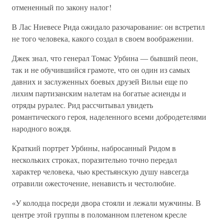
отмененный по закону налог!
В Лас Ниевесе Рида ожидало разочарование: он встретил
не того человека, какого создал в своем воображении.
Джек знал, что генерал Томас Урбина — бывший пеон,
так и не обучившийся грамоте, что он один из самых
давних и заслуженных боевых друзей Вильи еще по
лихим партизанским налетам на богатые асиенды и
отряды руралес. Рид рассчитывал увидеть
романтического героя, наделенного всеми добродетелями
народного вождя.
Краткий портрет Урбины, набросанный Ридом в
нескольких строках, поразительно точно передал
характер человека, чью крестьянскую душу навсегда
отравили ожесточение, ненависть и честолюбие.
«У колодца посреди двора стояли и лежали мужчины. В
центре этой группы в поломанном плетеном кресле