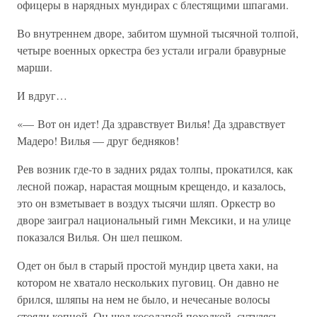
офицеры в нарядных мундирах с блестящими шпагами.
Во внутреннем дворе, забитом шумной тысячной толпой,
четыре военных оркестра без устали играли бравурные
марши.
И вдруг…
«— Вот он идет! Да здравствует Вилья! Да здравствует
Мадеро! Вилья — друг бедняков!
Рев возник где-то в задних рядах толпы, прокатился, как
лесной пожар, нарастая мощным крещендо, и казалось,
это он взметывает в воздух тысячи шляп. Оркестр во
дворе заиграл национальный гимн Мексики, и на улице
показался Вилья. Он шел пешком.
Одет он был в старый простой мундир цвета хаки, на
котором не хватало нескольких пуговиц. Он давно не
брился, шляпы на нем не было, и нечесаные волосы
стояли копной. Он шел косолапой походкой, сутулясь,