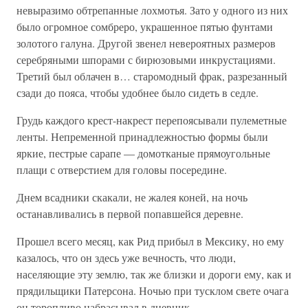
невыразимо обтрепанные лохмотья. Зато у одного из них
было огромное сомбреро, украшенное пятью фунтами
золотого галуна. Другой звенел невероятных размеров
серебряными шпорами с бирюзовыми инкрустациями.
Третий был облачен в… старомодный фрак, разрезанный
сзади до пояса, чтобы удобнее было сидеть в седле.
Грудь каждого крест-накрест перепоясывали пулеметные
ленты. Непременной принадлежностью формы были
яркие, пестрые сарапе — домотканые прямоугольные
плащи с отверстием для головы посередине.
Днем всадники скакали, не жалея коней, на ночь
останавливались в первой попавшейся деревне.
Прошел всего месяц, как Рид прибыл в Мексику, но ему
казалось, что он здесь уже вечность, что люди,
населяющие эту землю, так же близки и дороги ему, как и
прядильщики Патерсона. Ночью при тусклом свете очага
он торопливо набрасывал в дневник