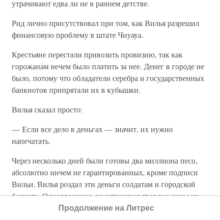
утрачивают едва ли не в раннем детстве.
Рид лично присутствовал при том, как Вилья разрешил
финансовую проблему в штате Чиуауа.
Крестьяне перестали привозить провизию, так как
горожанам нечем было платить за нее. Денег в городе не
было, потому что обладатели серебра и государственных
банкнотов припрятали их в кубышки.
Вилья сказал просто:
— Если все дело в деньгах — значит, их нужно
напечатать.
Через несколько дней были готовы два миллиона песо,
абсолютно ничем не гарантированных, кроме подписи
Вильи. Вилья роздал эти деньги солдатам и городской
бедноте. Одновременно он установил твердые цены на
хлеб, мясо, молоко.
Продолжение на Литрес