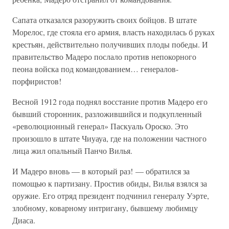
Сапата отказался разоружить своих бойцов. В штате
Морелос, где стояла его армия, власть находилась б руках
крестьян, действительно получивших плоды победы. И
правительство Мадеро послало против непокорного
пеона войска под командованием… генералов-
порфиристов!
Весной 1912 года поднял восстание против Мадеро его
бывший сторонник, разложившийся и подкупленный
«революционный генерал» Паскуаль Ороско. Это
произошло в штате Чиуауа, где на положении частного
лица жил опальный Панчо Вилья.
И Мадеро вновь — в который раз! — обратился за
помощью к партизану. Простив обиды, Вилья взялся за
оружие. Его отряд президент подчинил генералу Уэрте,
злобному, коварному интригану, бывшему любимцу
Диаса.