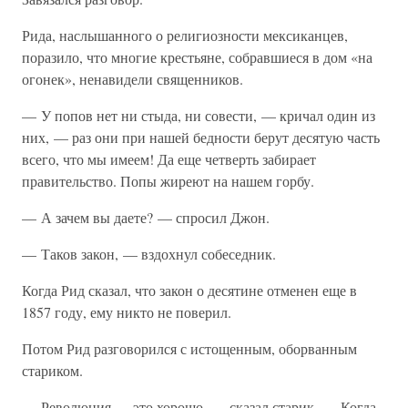
Рида, наслышанного о религиозности мексиканцев,
поразило, что многие крестьяне, собравшиеся в дом «на
огонек», ненавидели священников.
— У попов нет ни стыда, ни совести, — кричал один из
них, — раз они при нашей бедности берут десятую часть
всего, что мы имеем! Да еще четверть забирает
правительство. Попы жиреют на нашем горбу.
— А зачем вы даете? — спросил Джон.
— Таков закон, — вздохнул собеседник.
Когда Рид сказал, что закон о десятине отменен еще в
1857 году, ему никто не поверил.
Потом Рид разговорился с истощенным, оборванным
стариком.
— Революция — это хорошо, — сказал старик. — Когда