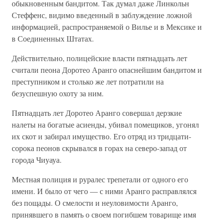
обыкновенным бандитом. Так думал даже Линкольн
Стеффенс, видимо введенный в заблуждение ложной
информацией, распространяемой о Вилье и в Мексике и
в Соединенных Штатах.
Действительно, полицейские власти пятнадцать лет
считали пеона Доротео Аранго опаснейшим бандитом и
преступником и столько же лет потратили на
безуспешную охоту за ним.
Пятнадцать лет Доротео Аранго совершал дерзкие
налеты на богатые асиенды, убивал помещиков, угонял
их скот и забирал имущество. Его отряд из тридцати-
сорока пеонов скрывался в горах на северо-запад от
города Чиуауа.
Местная полиция и руралес трепетали от одного его
имени. И было от чего — с ними Аранго расправлялся
без пощады. О смелости и неуловимости Аранго,
принявшего в память о своем погибшем товарище имя