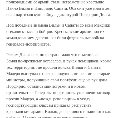
полководцами ее армий стали неграмотные крестьяне
Панчо Вилья и Эмилиано Сапата. Оба они уже много лет
вели партизанскую войну с диктатурой Порфирио Диаса.
Под победные знамена Вильи и Сапаты со всей Мексики
стекались тысячи бойцов. Крестьянские армии под их
командованием десятки раз били федеральные войска
генералов-порфиристов.
Режим Диаса пал, но в стране мало что изменилось.
Земля по-прежнему оставалась в руках помещиков, кроме
тех территорий, где прошли войска Вильи и Сапаты.
Мадеро выступал с прекраснодушными речами, а старые
министры, получившие свои портфели еще из рук дона
Порфирио, остались министрами и в новом
правительстве. Генералы-порфиристы уже плели заговор
против Мадеро, а «вождь революции» в угоду
господствующим классам приказал распустить
крестьянские армии. Вилью, доверчивого и наивного как
ребенка, Мадеро отстранил от командования.