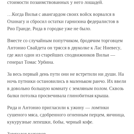
стоимости позаимствованных у него лошадей.
…Когда Вилья с авангардом своих войск ворвался в
Охинагу и сбросил остатки гарнизона федералистов в
Рио Гранде, Рида в городке уже не было.
Вместе со случайным попутчиком, бродячим торговцем
Антонио Свайдета он трясся в двуколке к Лас Ниевесу,
где жил один из старейших сподвижников Вильи —
генерал Томас Урбина.
За весь первый день пути они не встретили ни души. На
ночь путники остановились в маленьком ранчо. Их ввели
в довольно большую комнату с земляным полом. Сквозь
балки потолка просвечивала глинобитная крыша.
Рида и Антонио пригласили к ужину — ломтики
сушеного мяса, сдобренного огненным перцем, яичница,
кукурузные лепешки, бобы, черный кофе.
Завязался разговор.