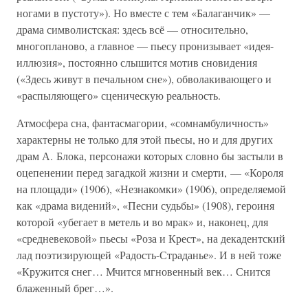
ногами в пустоту»). Но вместе с тем «Балаганчик» —
драма символистская: здесь всё — относительно,
многопланово, а главное — пьесу пронизывает «идея-
иллюзия», постоянно слышится мотив сновидения
(«Здесь живут в печальном сне»), обволакивающего и
«распыляющего» сценическую реальность.
Атмосфера сна, фантасмагории, «сомнамбуличность»
характерны не только для этой пьесы, но и для других
драм А. Блока, персонажи которых словно бы застыли в
оцепенении перед загадкой жизни и смерти, — «Короля
на площади» (1906), «Незнакомки» (1906), определяемой
как «драма видений», «Песни судьбы» (1908), героиня
которой «убегает в метель и во мрак» и, наконец, для
«средневековой» пьесы «Роза и Крест», на декадентский
лад поэтизирующей «Радость-Страданье». И в ней тоже
«Кружится снег… Мчится мгновенный век… Снится
блаженный брег…».