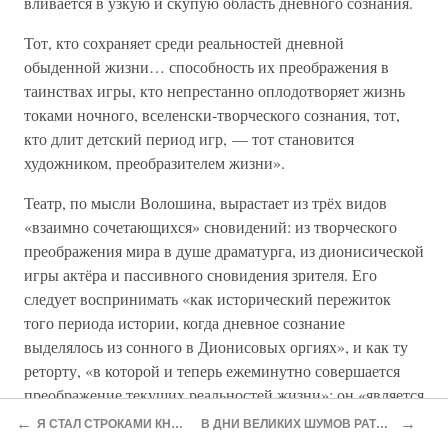
вливается в узкую и скупую область дневного сознания.
Тот, кто сохраняет среди реальностей дневной
обыденной жизни… способность их преображения в
таинствах игры, кто непрестанно оплодотворяет жизнь
токами ночного, вселенски-творческого сознания, тот,
кто длит детский период игр, — тот становится
художником, преобразителем жизни».
Театр, по мысли Волошина, вырастает из трёх видов
«взаимно сочетающихся» сновидений: из творческого
преображения мира в душе драматурга, из дионисической
игры актёра и пассивного сновидения зрителя. Его
следует воспринимать «как исторический пережиток
того периода истории, когда дневное сознание
выделялось из сонного в Дионисовых оргиях», и как ту
реторту, «в которой и теперь ежеминутно совершается
преображение текущих реальностей жизни»; он «является
органом сонного сознания в его чистом виде».
←
→
Я СТАЛ СТРОКАМИ КНИГИ…
В ДНИ ВЕЛИКИХ ШУМОВ РАТНЫХ…