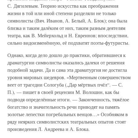
С. Дягилевым. Теорию искусства как преображения
жизни в той или иной степени разделяли не только
символисты (Вяч. Иванов, А. Белый, А. Блок); она была
близка и таким далёким от них, таким разным деятелям
театра, как В. Мейерхольд и Н. Евреинов; впоследствии,
сильно видоизменённую, её подхватят поэты-футуристы.
Однако, когда дело дошло до практики, обратившиеся к
драматургии символисты оказались далеки от решения
подобной задачи. Да и сама эта драматургия не достигла
уровня мировых шедевров. «Мертвенным совершенством
веет от трагедии Сологуба („Дар мёртвых пчёл“. — С.
П.), — пишет в своей рецензии М. Волошин, как бы
подводя определённые итоги. — Законченность, тяжёлое
богатство и значительность речи приводят на память
золотые лепестки погребальных венцов…» Особняком в
ряду неярких символистских театральных опытов стоят
произведения Л. Андреева и А. Блока.