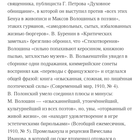
священника, публициста Г. Петрова «Духовное
обнищание», в которой он выступил против «всех этих
Бенуа в живописи и Максов Волошиных в поэзии»,
этаких гурманов, «самодовольных, сытых, избалованных
жизнью бюргеров». В. Буренин в «Критических
заметках» брезгливо обронил, что «Стихотворения»
Волошина «сильно попахивают керосином, книжною
пылью, затхлостью музеев». В. Волькенштейн увидел в
сборнике одни подражания, киммерийские сонеты
воспринял как «переводы с французского» и отделался
общей фразой: книга «изысканная, сложная, но лишённая
поэтической силы» (Современный мир, 1910, № 4).
В. Полонский умело соединил плюсы и минусы:
М. Волошин — «изысканнейший, утончённейший,
культурнейший из всех поэтов», но, увы, «оторванный от
живой жизни», он «находит удовлетворение в игре
эстетическими бирюльками» (Всеобщий ежемесячник,
1910, № 5). Промелькнула и рецензия Вячеслава
Иванова, в которой он (уже вторично) отозвался о