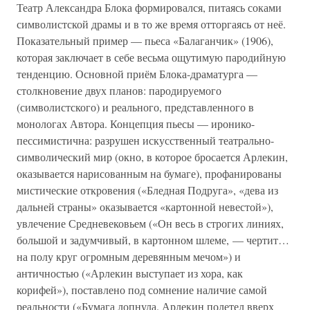
Театр Александра Блока формировался, питаясь соками
символистской драмы и в то же время отторгаясь от неё.
Показательный пример — пьеса «Балаганчик» (1906),
которая заключает в себе весьма ощутимую пародийную
тенденцию. Основной приём Блока-драматурга —
столкновение двух планов: пародируемого
(символистского) и реального, представленного в
монологах Автора. Концепция пьесы — иронико-
пессимистична: разрушен искусственный театрально-
символический мир (окно, в которое бросается Арлекин,
оказывается нарисованным на бумаге), профанированы
мистические откровения («Бледная Подруга», «дева из
дальней страны» оказывается «картонной невестой»),
увлечение Средневековьем («Он весь в строгих линиях,
большой и задумчивый, в картонном шлеме, — чертит…
на полу круг огромным деревянным мечом») и
античностью («Арлекин выступает из хора, как
корифей»), поставлено под сомнение наличие самой
реальности («Бумага лопнула. Арлекин полетел вверх