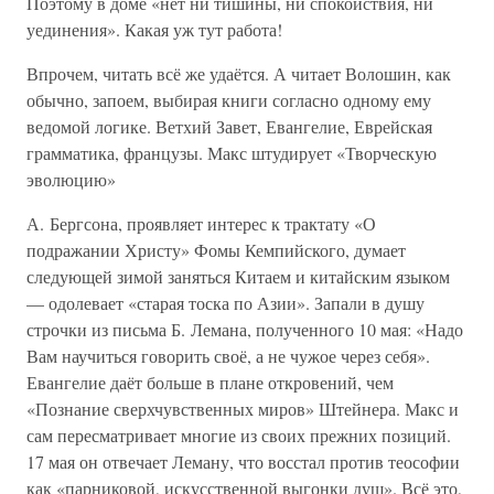
Поэтому в доме «нет ни тишины, ни спокойствия, ни
уединения». Какая уж тут работа!
Впрочем, читать всё же удаётся. А читает Волошин, как
обычно, запоем, выбирая книги согласно одному ему
ведомой логике. Ветхий Завет, Евангелие, Еврейская
грамматика, французы. Макс штудирует «Творческую
эволюцию»
А. Бергсона, проявляет интерес к трактату «О
подражании Христу» Фомы Кемпийского, думает
следующей зимой заняться Китаем и китайским языком
— одолевает «старая тоска по Азии». Запали в душу
строчки из письма Б. Лемана, полученного 10 мая: «Надо
Вам научиться говорить своё, а не чужое через себя».
Евангелие даёт больше в плане откровений, чем
«Познание сверхчувственных миров» Штейнера. Макс и
сам пересматривает многие из своих прежних позиций.
17 мая он отвечает Леману, что восстал против теософии
как «парниковой, искусственной выгонки душ». Всё это,