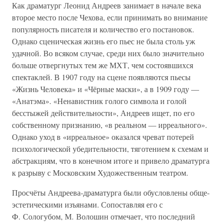
Как драматург Леонид Андреев занимает в начале века
второе место после Чехова, если принимать во внимание
популярность писателя и количество его постановок.
Однако сценическая жизнь его пьес не была столь уж
удачной. Во всяком случае, среди них было значительно
больше отвергнутых тем же МХТ, чем состоявшихся
спектаклей. В 1907 году на сцене появляются пьесы
«Жизнь Человека» и «Чёрные маски», а в 1909 году —
«Анатэма». «Ненавистник голого символа и голой
бесстыжей действительности», Андреев ищет, по его
собственному признанию, «в реальном — ирреального».
Однако уход в «ирреальное» оказался чреват потерей
психологической убедительности, тяготением к схемам и
абстракциям, что в конечном итоге и привело драматурга
к разрыву с Московским Художественным театром.
Просчёты Андреева-драматурга были обусловлены обще-
эстетическими изъянами. Сопоставляя его с
Ф. Сологубом, М. Волошин отмечает, что последний