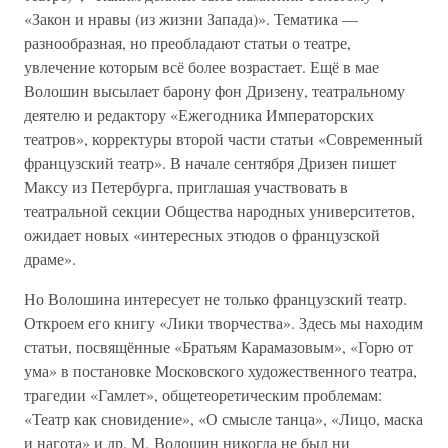
«Закон и нравы (из жизни Запада)». Тематика —
разнообразная, но преобладают статьи о театре,
увлечение которым всё более возрастает. Ещё в мае
Волошин высылает барону фон Дризену, театральному
деятелю и редактору «Ежегодника Императорских
театров», корректуры второй части статьи «Современный
французский театр». В начале сентября Дризен пишет
Максу из Петербурга, приглашая участвовать в
театральной секции Общества народных университетов,
ожидает новых «интересных этюдов о французской
драме».
Но Волошина интересует не только французский театр.
Откроем его книгу «Лики творчества». Здесь мы находим
статьи, посвящённые «Братьям Карамазовым», «Горю от
ума» в постановке Московского художественного театра,
трагедии «Гамлет», общетеоретическим проблемам:
«Театр как сновидение», «О смысле танца», «Лицо, маска
и нагота» и др. М. Волошин никогда не был ни