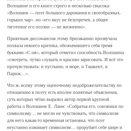
Волошине и его книге строго и несколько свысока:
«Волошин — поэт большого дарования и своеобразных,
горьких чар», но «его вкус не безупречен, а общее
тяготение его поэзии — не жизненно».
Приятным диссонансом этому брюзжанию прозвучала
похвала некоего критика, обозначившего себя тремя
буквами «С-ов», который отметил способность Волошина
«смотреть, чутко слушать и красиво зарисовать. И всё это
прочувствовать: и пустыню, и море, и Ташкент, и
Париж…».
Что ж, всему этому оценочному недоброжелательству по
отношению к поэту есть вполне понятные объяснения,
суть которых чётко выразил автор первой крупной
работы о Волошине Е. Ланн: «Собратья его, союзники по
символизму… не могли не чувствовать, что символизм
для него какая-то временная остановка, что поэт
неустанно изживает символизм… прорубает себе шире и