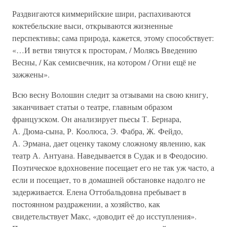
Раздвигаются киммерийские шири, распахиваются
коктебельские выси, открываются жизненные
перспективы; сама природа, кажется, этому способствует:
«…И ветви тянутся к просторам, / Молясь Введению
Весны, / Как семисвечник, на котором / Огни ещё не
зажжены».
Всю весну Волошин следит за отзывами на свою книгу,
заканчивает статьи о театре, главным образом
французском. Он анализирует пьесы Т. Бернара,
А. Дюма-сына, Р. Коолюса, Э. Фабра, Ж. Фейдо,
А. Эрмана, дает оценку такому сложному явлению, как
театр А. Антуана. Наведывается в Судак и в Феодосию.
Поэтическое вдохновение посещает его не так уж часто, а
если и посещает, то в домашней обстановке надолго не
задерживается. Елена Оттобальдовна пребывает в
постоянном раздражении, а хозяйство, как
свидетельствует Макс, «доводит её до исступления».