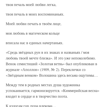
твоя печаль моей любви легка,
твоя печаль в моих воспоминаньях.
Моей любви печать в твоём лице,
моя любовь в магическом кольце
вписала нас в единых начертаньях.
«Средь звёздных рун в их знаках и названьях / моя
любовь твоей мечте близка». И это уже непоколебимо.
Венок семистиший «Золотая ветвь» был опубликован в
журнале «Аполлон» (1909, № 2). Переклички со
«Звёздным венком» Волошина здесь весьма ощутимы…
Между тем в родных местах душа художника
успокаивается, гармонизируется. «Киммерийская весна»
входит в сердце и в творчество поэта.
К излогам гор душа влекома…