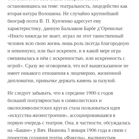
остановившись на теме: театральность, лицедейство как
вторая натура Волошина. Не случайно крупнейший
биограф поэта В. П. Купченко адресует ему
характеристику, данную Бальзаком Барбе д’Оревильи:
«Никто никогда не знает, играл ли этот таинственный
человек всю свою жизнь лишь роль (всегда благородную
и невинную), или был искренен, и в какой мере игра
смешивалась в нём с искренностью, или искренность с
игрой». Сразу же оговоримся, что всё вышесказанное не
имеет никакого отношения к лицемерию, жизненной
дипломатии, привычке держать камень за пазухой.
Не следует забывать, что к середине 1900-х годов
большой популярностью в символистских и
околосимволистских кругах стала пользоваться идея
«искусства-жизнестроения», ассоциировавшаяся в
первую очередь с театром. Она, в частности, обсуждалась
на «Башне» у Вяч. Иванова 3 января 1906 года в связи с
проектом создания театра «Факелы», выдвинутым