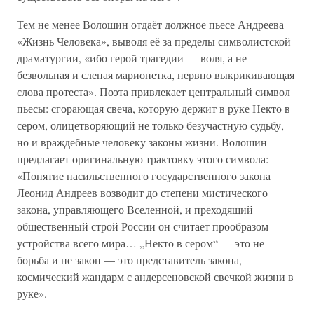
Тем не менее Волошин отдаёт должное пьесе Андреева
«Жизнь Человека», выводя её за пределы символистской
драматургии, «ибо герой трагедии — воля, а не
безвольная и слепая марионетка, нервно выкрикивающая
слова протеста». Поэта привлекает центральный символ
пьесы: сгорающая свеча, которую держит в руке Некто в
сером, олицетворяющий не только безучастную судьбу,
но и враждебные человеку законы жизни. Волошин
предлагает оригинальную трактовку этого символа:
«Понятие насильственного государственного закона
Леонид Андреев возводит до степени мистического
закона, управляющего Вселенной, и преходящий
общественный строй России он считает прообразом
устройства всего мира… „Некто в сером“ — это не
борьба и не закон — это представитель закона,
космический жандарм с андерсеновской свечкой жизни в
руке».