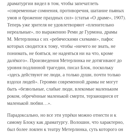
драматургии видел в том, чтобы запечатлеть
«современные сомнения, противоречия, шатание пьяных
умов и брожение праздных сил» (статья «О драме», 1907).
Теперь уже зрителя не удовлетворяют «пленительно
нереальные», по выражению Реми де Гурмона, драмы
М. Метерлинка с их «ребяческими схемами», пафос
которых сводится к тому, чтобы «ничего не знать, не
понимать, не бояться, не надеяться ни на что, кроме
далёкого». Произведения Метерлинка не дотягивают до
уровня подлинной трагедии, писал Блок, поскольку
«здесь действуют не люди, а только души, почти только
вздохи людей». Героями современной драмы не могут
быть «безвольные, слабые люди, влекомые маленьким
роком, обречённые маленькой смерти, терзающиеся от
маленькой любви…».
Парадоксально, но все эти упрёки можно отнести и к
самому Блоку как драматургу. Волошин, что характерно,
был более лоялен к театру Метерлинка, суть которого он