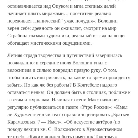
останавливается над Опуком и мгла степных далей
начинает плыть миражами… посетитель реально
переживает „панический“ ужас полудня». Волошин
верен себе: древность он оживляет, смотрит на мир
Страбона глазами художника, реальный взгляд на вещи
обогащает мистическими ощущениями.
Летняя страда творчества и путешествий завершилась
неожиданно: в середине июля Волошин упал с
велосипеда и сильно повредил правую руку. О том,
чтобы писать или рисовать, на какое-то время приходится
забыть. Но как же без работы? В Коктебеле надолго
оставаться нельзя. Он должен быть в столицах, поближе к
газетам и журналам. Начиная с осени Макс начинает
регулярно публиковаться в газете «Утро России»: «Имел
ли Художественный театр право инсценировать „Братьев
Карамазовых“? — Имел», «Об искусстве актёров (по
поводу лекции кн. С. Волконского в Художественном
театре)», «Каким должен быть памятник Толстому»,