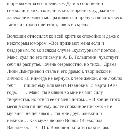
шире выход за его пределы». Да и в собственно
символистских, эзотерических творениях художника
далеко не каждый мог разглядеть и прочувствовать «весь
тайный строй сплетений, швов и скреп».
Волошин относился ко всей критике спокойно и даже с
некоторым юмором: «Все признают меня если и
бездарным, то во всяком случае „культурным“ поэтом».
Макс, судя по его письму к А. В. Гольштейн, чувствует
себя на распутье, «очень безрадостно, но тихо». Драма
Лили Дмитриевой стала и его драмой, творческой и
личной: «Я никогда не вернусь к тебе женой, я не люблю
тебя, — пишет ему Елизавета Ивановна 15 марта 1910
года. — …Макс, ты выявил во мне на миг силу
творчества, но отнял её от меня потом…» В конце этого
месяца она пишет ему более спокойное письмо: «Не
мучайся, не печалься… ты мне друг, близкий и
нежный… Как мужа люблю Волю» (Всеволода
Васильева. — С. П.). Волошин, кстати сказать, был