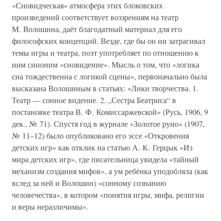
«Сновидческая» атмосфера этих блоковских
произведений соответствует воззрениям на театр
М. Волошина, даёт благодатный материал для его
философских концепций. Везде, где бы он ни затрагивал
темы игры и театра, поэт употребляет по отношению к
ним синоним «сновидение». Мысль о том, что «логика
сна тождественна с логикой сцены», первоначально была
высказана Волошиным в статьях: «Лики творчества. 1.
Театр — сонное видение. 2. „Сестра Беатриса“ в
постановке театра В. Ф. Комиссаржевской» (Русь, 1906, 9
дек., № 71). Спустя год в журнале «Золотое руно» (1907,
№ 11–12) было опубликовано его эссе «Откровения
детских игр» как отклик на статью А. К. Герцык «Из
мира детских игр», где писательница увидела «тайный
механизм создания мифов», а ум ребёнка уподобляла (как
вслед за ней и Волошин) «сонному сознанию
человечества», в котором «понятия игры, мифа, религии
и веры неразличимы».