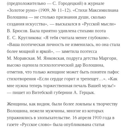
(предположительно — С. Городецкий) в журнале
«Золотое руно» (1909, № 11–12). «Стихи Максимилиана
Волошина — не столько признания души, сколько
создания искусства», — высказался в «Русской мысли»
В. Брюсов. Была приятно удивлена стихами поэта
Е. С. Кругликова: «Я тебя считала менее глубоким».
«Ваша поэтическая личность не изменилась, но она стала
более мощной и яркой», — заметила поэтесса
М. Моравская. М. Янковская, подруга детства Маргори,
высоко оценила психологический дар Волошина,
отметив, что только женщине может быть понятен пафос
стихотворения «Если сердце горит и трепещет…». «Как
мне нужна теперь торжественная печаль Вашей музы!»
— пишет из Витебской губернии А. Герцык.
Женщины, как видим, были более лояльны к творчеству
Волошина, нежели мужчины, многие из которых
упражнялись в злопыхательстве. 16 апреля 1910 года в
газете «Русское слово» была опубликована статья