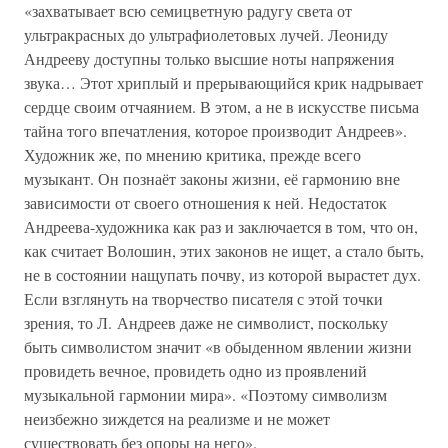
«захватывает всю семицветную радугу света от
ультракрасных до ультрафиолетовых лучей. Леониду
Андрееву доступны только высшие ноты напряжения
звука… Этот хриплый и прерывающийся крик надрывает
сердце своим отчаянием. В этом, а не в искусстве письма
тайна того впечатления, которое производит Андреев».
Художник же, по мнению критика, прежде всего
музыкант. Он познаёт законы жизни, её гармонию вне
зависимости от своего отношения к ней. Недостаток
Андреева-художника как раз и заключается в том, что он,
как считает Волошин, этих законов не ищет, а стало быть,
не в состоянии нащупать почву, из которой вырастет дух.
Если взглянуть на творчество писателя с этой точки
зрения, то Л. Андреев даже не символист, поскольку
быть символистом значит «в обыденном явлении жизни
провидеть вечное, провидеть одно из проявлений
музыкальной гармонии мира». «Поэтому символизм
неизбежно зиждется на реализме и не может
существовать без опоры на него».