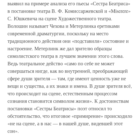
выявил на примере анализа его пьесы «Сестра Беатриса»
в постановке театра В. Ф. Комиссаржевской и «Miserere»
С. Юшкевича на сцене Художественного театра.
Волошин называет Чехова и Метерлинка еретиками
современной драматургии, поскольку на место
традиционного действия они «подставили» состояние и
настроение. Метерлинк же дал зрителю образцы
симолистского театра в лучшем значении этого слова.
Ведь театральное действо «само по себе не может
совершаться нигде, как во внутренней, преображающей
сфере души зрителя — там, где имеют ценность уже не
вещи и существа, а их знаки и имена. В душе зрителя всё,
что происходит на сцене, естественным процессом
сознания становится символом жизни». К достоинствам
постановки «Сестры Беатрисы» поэт относил то
обстоятельство, что итоговое «примирение» происходило
«не на сцене, а в нас — в нашей душе, видевшей этот
сон».