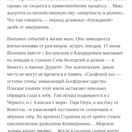
однако, не сводится к прямолинейному процессу… Макс
жалуется на несвойственную ему «инертность и апатию».
Что там говорить — период духовных «блужданий»
далёк от завершения…
Внешних событий в жизни мало. Они замещаются
впечатлениями от разговоров, встреч, поездок. 15 июня
Волошин вместе с Богаевским и Кандауровым выезжают
на лошадях к станции Семь Колодезей и дальше — в
Кенегез, в имение Дуранте. Эти экзотические, дикие
места не могут не врезаться в память: «Скифский вал —
остатки стены, замыкающей Босфорское царство.
Плоское уныние этой земли заставляет невольно
обращать глаза к небу. Там облака подымаются и с
Чёрного, и с Азовского моря». Гора Опук, к востоку от
Кенегеза, «в ужасающей пустынности солончаков и
мёртвых озёр. Во времена Страбона на её хребте стояли
циклопические развалины Киммерикона… Морские
заливы кишат змеями…. Когда в полдень солнце круто