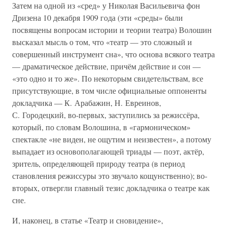
Затем на одной из «сред» у Николая Васильевича фон
Дризена 10 декабря 1909 года (эти «среды» были
посвящены вопросам истории и теории театра) Волошин
высказал мысль о том, что «театр — это сложный и
совершенный инструмент сна», что основа всякого театра
— драматическое действие, причём действие и сон —
«это одно и то же». По некоторым свидетельствам, все
присутствующие, в том числе официальные оппоненты
докладчика — К. Арабажин, Н. Евреинов,
С. Городецкий, во-первых, заступились за режиссёра,
который, по словам Волошина, в «гармоническом»
спектакле «не виден, не ощутим и неизвестен», а потому
выпадает из основополагающей триады — поэт, актёр,
зритель, определяющей природу театра (в период
становления режиссуры это звучало кощунственно); во-
вторых, отвергли главный тезис докладчика о театре как
сне.
И, наконец, в статье «Театр и сновидение»,