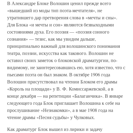
В Александре Блоке Волошин ценил прежде всего
«вышедший из моды тип поэта-мечтателя», не
утратившего дар претворения слова в «мечты и сны».
Для Блока «и мечты и сон» являются безвыходными
состояниями духа. Его поэзия — «поэзия сонного
сознания» — тезис, как мы увидим дальше,
принципиально важный для волошинского понимания
театра, поэзии, искусства как такового. Волошин не
оставил своих заметок о блоковской драматургии, по-
видимому, не заинтересовавшись ею, хотя известно, что с
пьесами поэта он был знаком. В октябре 1906 года
Волошин присутствовал на чтении Блоком его драмы
«Король на площади» у В. Ф. Комиссаржевской, а в
конце декабря — на репетиции «Балаганчика». В январе
следующего года Блок приглашает Волошина к себе на
прослушивание «Незнакомки», а в мае 1908 года на
чтение драмы «Песня судьбы» у Чулковых.
Как драматург Блок вышел из лирики и задачу