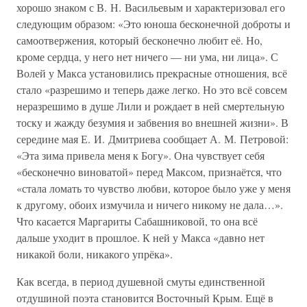
хорошо знаком с В. Н. Васильевым и характеризовал его
следующим образом: «Это юноша бесконечной доброты и
самоотвержения, который бесконечно любит её. Но,
кроме сердца, у него нет ничего — ни ума, ни лица». С
Волей у Макса установились прекрасные отношения, всё
стало «разрешимо и теперь даже легко. Но это всё совсем
неразрешимо в душе Лили и рождает в ней смертельную
тоску и жажду безумия и забвения во внешней жизни». В
середине мая Е. И. Дмитриева сообщает А. М. Петровой:
«Эта зима привела меня к Богу». Она чувствует себя
«бесконечно виноватой» перед Максом, признаётся, что
«стала ломать то чувство любви, которое было уже у меня
к другому, обоих измучила и ничего никому не дала…».
Что касается Маргариты Сабашниковой, то она всё
дальше уходит в прошлое. К ней у Макса «давно нет
никакой боли, никакого упрёка».
Как всегда, в период душевной смуты единственной
отдушиной поэта становится Восточный Крым. Ещё в