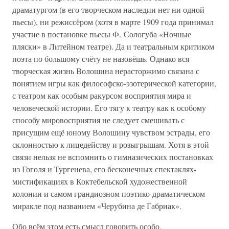
драматургом (в его творческом наследии нет ни одной
пьесы), ни режиссёром (хотя в марте 1909 года принимал
участие в постановке пьесы Ф. Сологуба «Ночные
пляски» в Литейном театре). Да и театральным критиком
поэта по большому счёту не назовёшь. Однако вся
творческая жизнь Волошина нерасторжимо связана с
понятием игры как философско-эзотерической категории,
с театром как особым ракурсом восприятия мира и
человеческой истории. Его тягу к театру как к особому
способу мировосприятия не следует смешивать с
присущим ещё юному Волошину чувством эстрады, его
склонностью к лицедейству и розыгрышам. Хотя в этой
связи нельзя не вспомнить о гимназических постановках
из Гоголя и Тургенева, его бесконечных спектаклях-
мистификациях в Коктебельской художественной
колонии и самом грандиозном поэтико-драматическом
миракле под названием «Черубина де Габриак».
Обо всём этом есть смысл говорить особо,