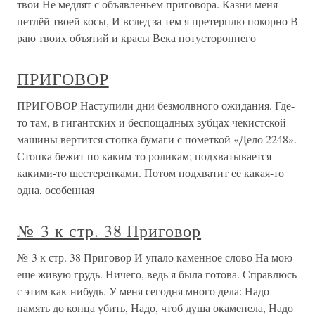
твои Не медлят с объявленьем приговора. Казни меня
петлёй твоей косы, И вслед за тем я претерплю покорно В
раю твоих объятий и красы Века потустороннего
ПРИГОВОР
ПРИГОВОР Наступили дни безмолвного ожидания. Где-
то там, в гигантских и беспощадных зубцах чекистской
машины вертится стопка бумаги с пометкой «Дело 2248».
Стопка бежит по каким-то роликам; подхватывается
какими-то шестеренками. Потом подхватит ее какая-то
одна, особенная
№ 3 к стр. 38 Приговор
№ 3 к стр. 38 Приговор И упало каменное слово На мою
еще живую грудь. Ничего, ведь я была готова. Справлюсь
с этим как-нибудь. У меня сегодня много дела: Надо
память до конца убить, Надо, чтоб душа окаменела, Надо