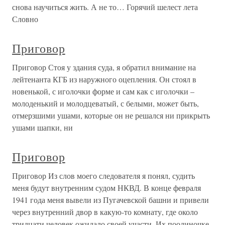
снова научиться жить. А не то… Горячий шелест лета
Словно
Приговор
Приговор Стоя у здания суда, я обратил внимание на
лейтенанта КГБ из наружного оцепления. Он стоял в
новенькой, с иголочки форме и сам как с иголочки –
молоденький и молодцеватый, с белыми, может быть,
отмерзшими ушами, которые он не решался ни прикрыть
ушами шапки, ни
Приговор
Приговор Из слов моего следователя я понял, судить
меня будут внутренним судом НКВД. В конце февраля
1941 года меня вывели из Пугачевской башни и привели
через внутренний двор в какую-то комнату, где около
тридцати человек ожидало своей участи. Их поодиночке