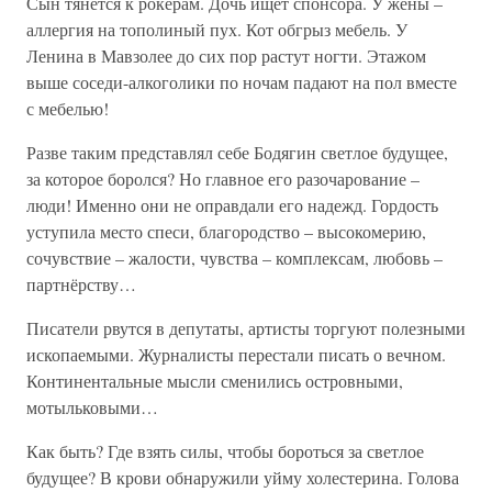
Сын тянется к рокерам. Дочь ищет спонсора. У жены –
аллергия на тополиный пух. Кот обгрыз мебель. У
Ленина в Мавзолее до сих пор растут ногти. Этажом
выше соседи-алкоголики по ночам падают на пол вместе
с мебелью!
Разве таким представлял себе Бодягин светлое будущее,
за которое боролся? Но главное его разочарование –
люди! Именно они не оправдали его надежд. Гордость
уступила место спеси, благородство – высокомерию,
сочувствие – жалости, чувства – комплексам, любовь –
партнёрству…
Писатели рвутся в депутаты, артисты торгуют полезными
ископаемыми. Журналисты перестали писать о вечном.
Континентальные мысли сменились островными,
мотыльковыми…
Как быть? Где взять силы, чтобы бороться за светлое
будущее? В крови обнаружили уйму холестерина. Голова