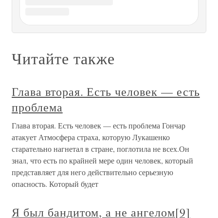
Глава 6 Повествует о том, как
потерю девственности она сочла
«необходимым шагом в карьере»
Глава 6 Повествует о том, как потерю девственности она
сочла «необходимым шагом в карьере» Преподаватель
танцев Кристофер Флинн был гомосексуалистом, но
однажды он обратил внимание на хрупкую фигуру своей
любимой ученицы, проявляя не характерный ему
интерес. Она же,
Глава 8 Повествует о том, как стать
самостоятельной с 35 долларами в
кармане
Глава 8 Повествует о том, как стать самостоятельной с 35
долларами в кармане После школы Мадонна была