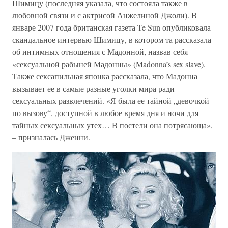
Шимицу (последняя указала, что состояла также в
любовной связи и с актрисой Анжелиной Джоли). В
январе 2007 года британская газета Te Sun опубликовала
скандальное интервью Шимицу, в котором та рассказала
об интимных отношения с Мадонной, назвав себя
«сексуальной рабыней Мадонны» (Madonna’s sex slave).
Также сексапильная японка рассказала, что Мадонна
вызывает ее в самые разные уголки мира ради
сексуальных развлечений. «Я была ее тайной „девочкой
по вызову“, доступной в любое время дня и ночи для
тайных сексуальных утех… В постели она потрясающа»,
– призналась Дженни.