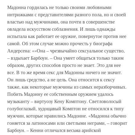
Мадонна гордилась не только своими любовными
интрижками с представителями разного пола, но и своей
властью над мужчинами, она почти в совершенстве
овладела искусством соблазнения. И лишь однажды
испытала как работает ее оружие, повернутое против нее
самой. Об этом случае можно прочесть у биографа
Андерсена: ««Она – чрезвычайно сексуальное существо,
– вздыхает Барбоун. – Она умеет общаться только таким
образом, других способов просто не знает. Это для нее
все. В то же время секс для Мадонны ничего не значит.
Он лишь средство, а не цель. Она относится к сексу
также, как некоторые мужчины из самых неразборчивых.
Побить Мадонну ее собственным оружием удалось
музыканту – виртуозу Кену Комптону. Светловолосый
голубоглазый, худощавый Комптон не относился к типу
мужчин, которые нравились Мадонне. «Мадонна обычно
гоняется за латиносами или светлыми неграми, – говорит
Барбоун. – Кенни отличался весьма арийской