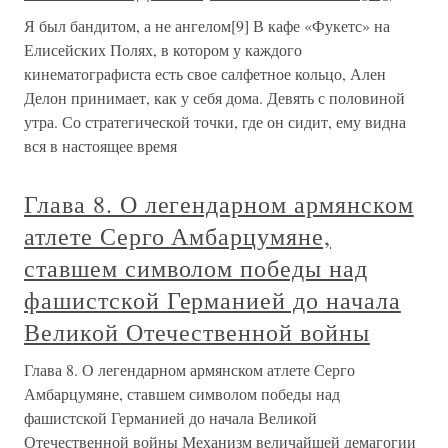
принята в Музыкальную школу мичиганского
университета, и весной 1976 года приехала в Анн Арбор.
Однако в Университете она в который раз убедилась, что
слишком поздно пришла в
Глава 20 Повествует о том, что
«беременность и роды – скверная
шутка бога над женщиной»
Глава 20 Повествует о том, что «беременность и роды –
скверная шутка бога над женщиной» Возможно,
почувствовав ускоренное тиканье биологических часов,
Мадонна в свои тридцать семь лет всерьез озаботилась
вопросом материнства. При этом не отказалась от
прежних жизненных
Глава 23 Повествует о том, какие