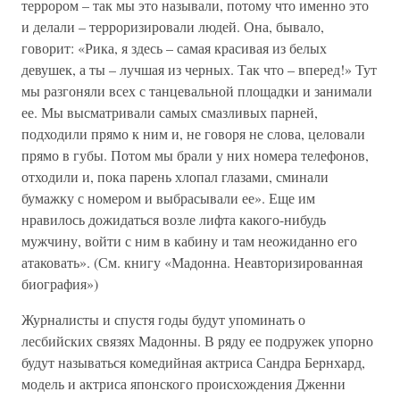
террором – так мы это называли, потому что именно это
и делали – терроризировали людей. Она, бывало,
говорит: «Рика, я здесь – самая красивая из белых
девушек, а ты – лучшая из черных. Так что – вперед!» Тут
мы разгоняли всех с танцевальной площадки и занимали
ее. Мы высматривали самых смазливых парней,
подходили прямо к ним и, не говоря не слова, целовали
прямо в губы. Потом мы брали у них номера телефонов,
отходили и, пока парень хлопал глазами, сминали
бумажку с номером и выбрасывали ее». Еще им
нравилось дожидаться возле лифта какого-нибудь
мужчину, войти с ним в кабину и там неожиданно его
атаковать». (См. книгу «Мадонна. Неавторизированная
биография»)
Журналисты и спустя годы будут упоминать о
лесбийских связях Мадонны. В ряду ее подружек упорно
будут называться комедийная актриса Сандра Бернхард,
модель и актриса японского происхождения Дженни