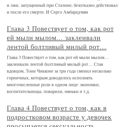
секреты красоты и успеха надо
применять, чтобы быть такой, как
Мадонна
Глава 23 Повествует о том, какие секреты красоты и
успеха надо применять, чтобы быть такой, как Мадонна
Будучи матерью четверых детей, с 2004 года Мадонна
пробовала себя в качестве писательницы, выпустив пять
детских книжек: «Английские розы», «Яблоки мистера
Пибоди», «Яков и
Глава одиннадцатая Между
ангелом и бесом
Глава одиннадцатая Между ангелом и бесом Только он!
«“Простая формальность” была написана для Жерара
Депардьё и ни для кого другого!» — без устали повторял
осенью 1993 года Джузеппе Торнаторе в Риме и Париже,