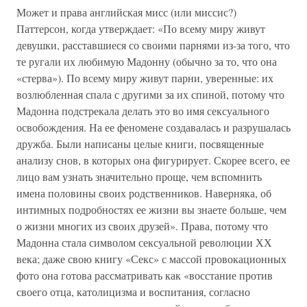
Может и права английская мисс (или миссис?)
Паттерсон, когда утверждает: «По всему миру живут
девушки, расставшиеся со своими парнями из-за того, что
те ругали их любимую Мадонну (обычно за то, что она
«стерва»). По всему миру живут парни, уверенные: их
возлюбленная спала с другими за их спиной, потому что
Мадонна подстрекала делать это во имя сексуального
освобождения. На ее феномене создавалась и разрушалась
дружба. Были написаны целые книги, посвященные
анализу снов, в которых она фигурирует. Скорее всего, ее
лицо вам узнать значительно проще, чем вспомнить
имена половины своих родственников. Наверняка, об
интимных подробностях ее жизни вы знаете больше, чем
о жизни многих из своих друзей». Права, потому что
Мадонна стала символом сексуальной революции ХХ
века; даже свою книгу «Секс» с массой провокационных
фото она готова рассматривать как «восстание против
своего отца, католицизма и воспитания, согласно