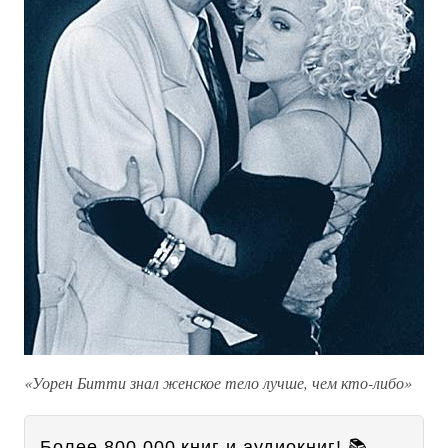
«Уорен Битти знал женское тело лучше, чем кто-либо»
Более 800 000 книг и аудиокниг! 📚