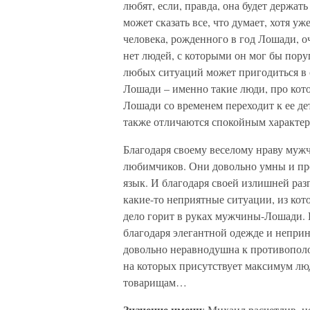
любят, если, правда, она будет держать 
может сказать все, что думает, хотя уж
человека, рожденного в год Лошади, о
нет людей, с которыми он мог бы пору
любых ситуаций может пригодиться в 
Лошади – именно такие люди, про кот
Лошади со временем переходит к ее де
также отличаются спокойным характер
Благодаря своему веселому нраву муж
любимчиков. Они довольно умны и пр
язык. И благодаря своей излишней ра
какие-то неприятные ситуации, из ко
дело горит в руках мужчины-Лошади. 
благодаря элегантной одежде и непри
довольно неравнодушна к противопол
на которых присутствует максимум люд
товарищам…
Значение имени
: Михаил расчетлив, н