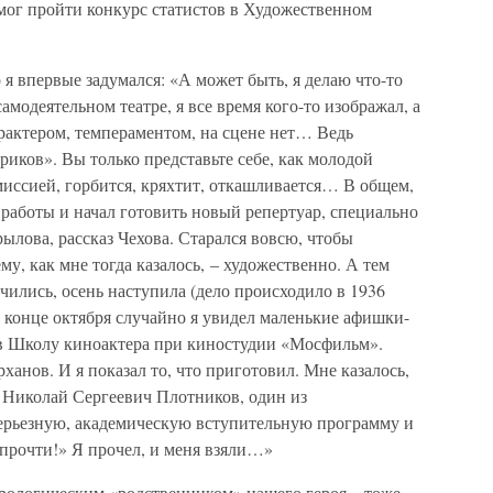
смог пройти конкурс статистов в Художественном
 я впервые задумался: «А может быть, я делаю что-то
амодеятельном театре, я все время кого-то изображал, а
арактером, темпераментом, на сцене нет… Ведь
риков». Вы только представьте себе, как молодой
иссией, горбится, кряхтит, откашливается… В общем,
с работы и начал готовить новый репертуар, специально
ылова, рассказ Чехова. Старался вовсю, чтобы
му, как мне тогда казалось, – художественно. А тем
ились, осень наступила (дело происходило в 1936
 в конце октября случайно я увидел маленькие афишки-
 в Школу киноактера при киностудии «Мосфильм».
анов. И я показал то, что приготовил. Мне казалось,
то Николай Сергеевич Плотников, один из
ерьезную, академическую вступительную программу и
 прочти!» Я прочел, и меня взяли…»
трологическим «родственником» нашего героя – тоже