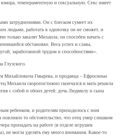
 юмора, темпераментную и сексуальную. Секс имеет
ыми затруднениями. Он с блеском сумеет их
жен людьми, работать в одиночку он не сможет, и
чи только закалят Михаила, он способен начать с
енившейся обстановке. Весь успех и слава,
лугой, заработанной трудом и способностями».
а Глузского.
ея Михайловича Гмырева, и продавца – Ефросиньи
отец Михаила скоропостижно скончался и мать решила
атив с собой и обоих детей: дочь Людмилу и сына
ым ребенком, и родителям приходилось с ним
а повлияло то обстоятельство, что отец умер слишком
ечера пропадать на работе (в отделе игрушек
), не могла уделять ему много внимания. Какое-то