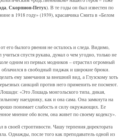
ода
Скорпион-Петух
,
). В те годы он был известен по
нине в 1918 году» (1939), красавчика Смита в «Белом
 от его былого рвения не осталось и следа. Видимо,
ал учиться спустя рукава, думал о чем угодно, только не
 школе одним из первых модников – отрастил огромный
, облачился в свободный пиджак и широкие брюки.
делать ему замечания за внешний вид, а Глузскому хоть
серьезных санкций против него применить не посмеют.
ошади: «Это Лошадь монгольского типа, дикая,
ильному наезднику, как и она сама. Она замкнута на
 хорошо понимает слабость и силу окружающих. Ее
енное мнение обо всем, она живет по своему кодексу».
л в своей строптивости. Чашу терпения директората
ла. Однажды, после того как преподаватель одной из