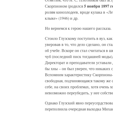
5 ноября 1897 г
Скорпионом (родился
ролям кинозлодеев, вроде кулака в «Ле
клыке» (1946) и др.
Но вернемся к герою нашего рассказа.
Стоило Глузскому поступить в вуз, как
уверовав в то, что дело сделано, он ст
об учебе. Вскоре он стал считаться в
чуб (последний писк тогдашней моды)
Директорат и преподаватели уставали 
бы хны – он был уверен, что никаких 
Вспомним характеристику Скорпиона-Л
свободная, подчиняющаяся такому же с
себе, на своих проблемах, хотя очень
невозможно переубедить, у нее собств
Однако Глузский явно переусердствова
переполнила очередная выходка Михаи