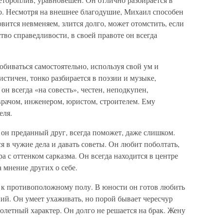
во. Несмотря на внешнее благодушие, Михаил способен
новится невменяем, злится долго, может отомстить, если
ство справедливости, в своей правоте он всегда
биваться самостоятельно, используя свой ум и
тистичен, тонко разбирается в поэзии и музыке,
н всегда «на совесть», честен, неподкупен,
рачом, инженером, юристом, строителем. Ему
еля.
он преданный друг, всегда поможет, даже слишком.
 в чужие дела и давать советы. Он любит поболтать,
 с оттенком сарказма. Он всегда находится в центре
 мнение других о себе.
 к противоположному полу. В юности он готов любить
ний. Он умеет ухаживать, но порой бывает чересчур
летный характер. Он долго не решается на брак. Жену