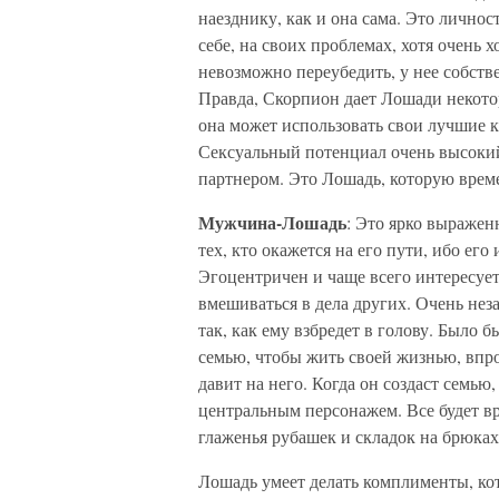
наезднику, как и она сама. Это личнос
себе, на своих проблемах, хотя очень
невозможно переубедить, у нее собств
Правда, Скорпион дает Лошади некоторо
она может использовать свои лучшие к
Сексуальный потенциал очень высокий,
партнером. Это Лошадь, которую врем
Мужчина-Лошадь
: Это ярко выраженн
тех, кто окажется на его пути, ибо ег
Эгоцентричен и чаще всего интересуе
вмешиваться в дела других. Очень нез
так, как ему взбредет в голову. Было 
семью, чтобы жить своей жизнью, впроч
давит на него. Когда он создаст семью
центральным персонажем. Все будет вр
глаженья рубашек и складок на брюках.
Лошадь умеет делать комплименты, кот