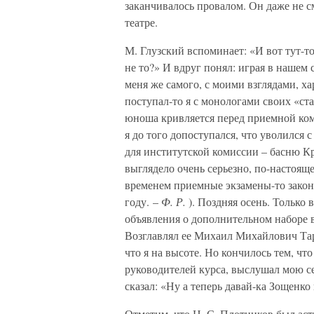
заканчивалось провалом. Он даже не 
театре.
М. Глузский вспоминает: «И вот тут-то
не то?» И вдруг понял: играя в нашем с
меня же самого, с моими взглядами, х
поступал-то я с монологами своих «ста
юноша кривляется перед приемной ком
я до того допоступался, что уволился 
для институтской комиссии – басню Кр
выглядело очень серьезно, по-настояще
временем приемные экзамены-то законч
году. –
Ф. Р.
). Поздняя осень. Только
объявления о дополнительном наборе
Возглавлял ее Михаил Михайлович Тарх
что я на высоте. Но кончилось тем, ч
руководителей курса, выслушал мою с
сказал: «Ну а теперь давай-ка Зощенко
Отметим, что Н. С. Плотников был ас