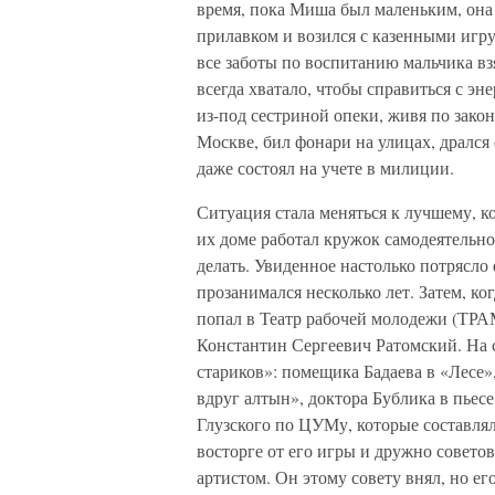
время, пока Миша был маленьким, она 
прилавком и возился с казенными игру
все заботы по воспитанию мальчика взя
всегда хватало, чтобы справиться с э
из-под сестриной опеки, живя по зако
Москве, бил фонари на улицах, дрался 
даже состоял на учете в милиции.
Ситуация стала меняться к лучшему, к
их доме работал кружок самодеятельно
делать. Увиденное настолько потрясло 
прозанимался несколько лет. Затем, к
попал в Театр рабочей молодежи (ТРА
Константин Сергеевич Ратомский. На 
стариков»: помещика Бадаева в «Лесе»
вдруг алтын», доктора Бублика в пье
Глузского по ЦУМу, которые составля
восторге от его игры и дружно совето
артистом. Он этому совету внял, но ег