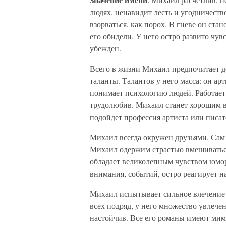
людях, ненавидит лесть и угодничест
взорваться, как порох. В гневе он ста
его обидели. У него остро развито чув
убежден.
Всего в жизни Михаил предпочитает до
таланты. Талантов у него масса: он ар
понимает психологию людей. Работает о
трудолюбив. Михаил станет хорошим в
подойдет профессия артиста или писат
Михаил всегда окружен друзьями. Сам 
Михаил одержим страстью вмешиваться
обладает великолепным чувством юмора
внимания, событий, остро реагирует на
Михаил испытывает сильное влечение
всех подряд, у него множество увлече
настойчив. Все его романы имеют мимо