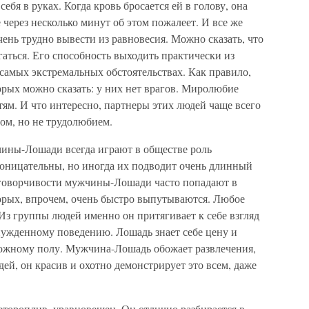
себя в руках. Когда кровь бросается ей в голову, она
е через несколько минут об этом пожалеет. И все же
чень трудно вывести из равновесия. Можно сказать, что
гаться. Его способность выходить практически из
самых экстремальных обстоятельствах. Как правило,
орых можно сказать: у них нет врагов. Миролюбие
тям. И что интересно, партнеры этих людей чаще всего
ом, но не трудолюбием.
чины-Лошади всегда играют в обществе роль
оницательны, но иногда их подводит очень длинный
зговорчивости мужчины-Лошади часто попадают в
торых, впрочем, очень быстро выпутываются. Любое
Из группы людей именно он притягивает к себе взгляд
нужденному поведению. Лошадь знает себе цену и
ожному полу. Мужчина-Лошадь обожает развлечения,
ей, он красив и охотно демонстрирует это всем, даже
етороплив, уравновешен. Он отлично разбирается в