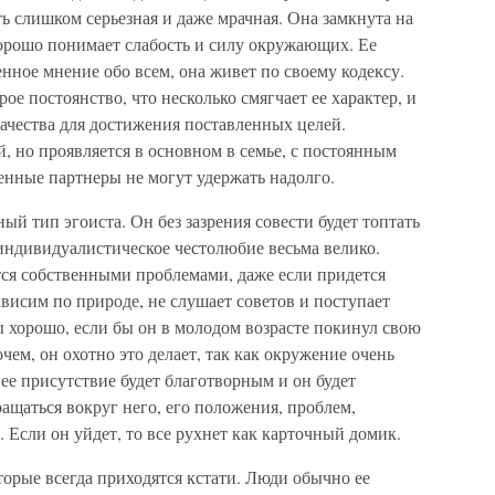
ть слишком серьезная и даже мрачная. Она замкнута на
 хорошо понимает слабость и силу окружающих. Ее
енное мнение обо всем, она живет по своему кодексу.
е постоянство, что несколько смягчает ее характер, и
ачества для достижения поставленных целей.
 но проявляется в основном в семье, с постоянным
енные партнеры не могут удержать надолго.
ый тип эгоиста. Он без зазрения совести будет топтать
о индивидуалистическое честолюбие весьма велико.
тся собственными проблемами, даже если придется
ависим по природе, не слушает советов и поступает
бы хорошо, если бы он в молодом возрасте покинул свою
ем, он охотно это делает, так как окружение очень
, ее присутствие будет благотворным и он будет
ащаться вокруг него, его положения, проблем,
 Если он уйдет, то все рухнет как карточный домик.
орые всегда приходятся кстати. Люди обычно ее