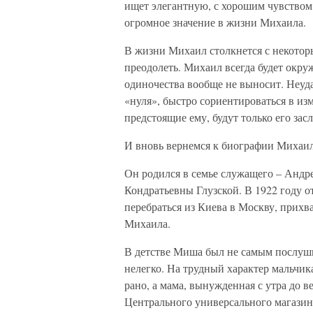
ищет элегантную, с хорошим чувством
огромное значение в жизни Михаила.
В жизни Михаил столкнется с некотор
преодолеть. Михаил всегда будет окру
одиночества вообще не выносит. Неуда
«нуля», быстро сориентироваться в изм
предстоящие ему, будут только его зас
И вновь вернемся к биографии Михаил
Он родился в семье служащего – Андр
Кондратьевны Глузской. В 1922 году 
перебраться из Киева в Москву, прихв
Михаила.
В детстве Миша был не самым послушн
нелегко. На трудный характер мальчик
рано, а мама, вынужденная с утра до в
Центрального универсального магазина