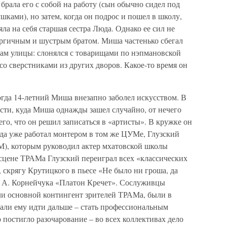
брала его с собой на работу (сын обычно сидел под
шками), но затем, когда он подрос и пошел в школу,
ла на себя старшая сестра Люда. Однако ее сил не
нергичным и шустрым братом. Миша частенько сбегал
нам улицы: слонялся с товарищами по нэпмановской
со сверстниками из других дворов. Какое-то время он
огда 14-летний Миша внезапно заболел искусством. В
сти, куда Миша однажды зашел случайно, от нечего
его, что он решил записаться в «артисты». В кружке он
огда уже работал монтером в том же ЦУМе, Глузский
М), которым руководил актер мхатовской школы
сцене ТРАМа Глузский переиграл всех «классических
, скрягу Крутицкого в пьесе «Не было ни гроша, да
се А. Корнейчука «Платон Кречет». Сослуживцы
ли основной контингент зрителей ТРАМа, были в
вали ему идти дальше – стать профессиональным
о постигло разочарование – во всех коллективах дело