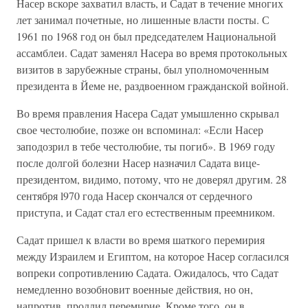
Насер вскоре захватил власть, и Садат в течение многих
лет занимал почетные, но лишенные власти посты. С
1961 по 1968 год он был председателем Национальной
ассамблеи. Садат заменял Насера во время протокольных
визитов в зарубежные страны, был уполномоченным
президента в Йеме не, раздвоенном гражданской войной.
Во время правления Насера Садат умышленно скрывал
свое честолюбие, позже он вспоминал: «Если Насер
заподозрил в тебе честолюбие, ты погиб». В 1969 году
после долгой болезни Насер назначил Садата вице-
президентом, видимо, потому, что не доверял другим. 28
сентября l970 года Насер скончался от сердечного
приступа, и Садат стал его естественным преемником.
Садат пришел к власти во время шаткого перемирия
между Израилем и Египтом, на которое Насер согласился
вопреки сопротивлению Садата. Ожидалось, что Садат
немедленно возобновит военные действия, но он,
напротив, продлил перемирие. Кроме того, он в