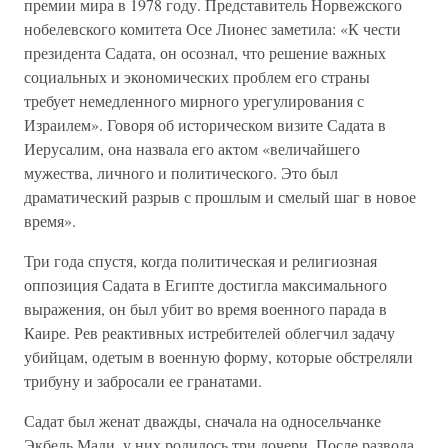
премии мира в 1978 году. Представитель Норвежского
нобелевского комитета Осе Лионес заметила: «К чести
президента Садата, он осознал, что решение важных
социальных и экономических проблем его страны
требует немедленного мирного урегулирования с
Израилем». Говоря об историческом визите Садата в
Иерусалим, она назвала его актом «величайшего
мужества, личного и политического. Это был
драматический разрыв с прошлым и смелый шаг в новое
время».
Три года спустя, когда политическая и религиозная
оппозиция Садата в Египте достигла максимального
выражения, он был убит во время военного парада в
Каире. Рев реактивных истребителей облегчил задачу
убийцам, одетым в военную форму, которые обстреляли
трибуну и забросали ее гранатами.
Садат был женат дважды, сначала на односельчанке
Экбель Мади, у них родилось три дочери. После развода