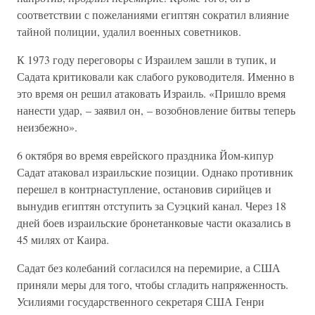
соответствии с пожеланиями египтян сократил влияние
тайной полиции, удалил военных советников.
К 1973 году переговоры с Израилем зашли в тупик, и
Садата критиковали как слабого руководителя. Именно в
это время он решил атаковать Израиль. «Пришло время
нанести удар, – заявил он, – возобновление битвы теперь
неизбежно».
6 октября во время еврейского праздника Йом-кипур
Садат атаковал израильские позиции. Однако противник
перешел в контрнаступление, остановив сирийцев и
вынудив египтян отступить за Суэцкий канал. Через 18
дней боев израильские бронетанковые части оказались в
45 милях от Каира.
Садат без колебаний согласился на перемирие, а США
приняли меры для того, чтобы сгладить напряженность.
Усилиями государственного секретаря США Генри