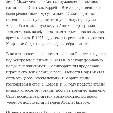
детей Мохаммеда аль-Садата, служившего в военном
госпитале, и Ситт эль-Баррейн. Все его родственники
были ревностными мусульманами, Садат в детстве
посещал начальную религиозную школу, где изучал
Коран. Его пламенную веру в Аллаха подтверждала
темная мозоль на лбу, вызванная частыми поклонами во
время молитв. В 1925 году семья переехала в окрестности
Каира, где Садат получил среднее образование.
В политическом и военном отношении Египет находился
под контролем англичан, и, хотя в 1922 году формально
получил независимость, Великобритания продолжала
играть в его делах важную роль. В юности Садат мечтал
стать офицером, чтобы покончить с британским
господством в стране. Когда в 1936 году представителям
низших классов был открыт доступ в военную академию,
Садат воспользовался этой возможностью. Во время
учебы он подружился с Гамаль Абдель Насером.
Окончив академию в 1938 году, Садат получил