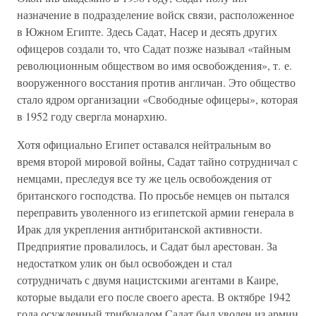
назначение в подразделение войск связи, расположенное
в Южном Египте. Здесь Садат, Насер и десять других
офицеров создали то, что Садат позже называл «тайным
революционным обществом во имя освобождения», т. е.
вооруженного восстания против англичан. Это общество
стало ядром организации «Свободные офицеры», которая
в 1952 году свергла монархию.
Хотя официально Египет оставался нейтральным во
время второй мировой войны, Садат тайно сотрудничал с
немцами, преследуя все ту же цель освобождения от
британского господства. По просьбе немцев он пытался
переправить уволенного из египетской армии генерала в
Ирак для укрепления антибританской активности.
Предприятие провалилось, и Садат был арестован. За
недостатком улик он был освобожден и стал
сотрудничать с двумя нацистскими агентами в Каире,
которые выдали его после своего ареста. В октябре 1942
года осужденный трибуналом Садат был уволен из армии