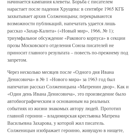
начинается кампания клеветы. Борьба с писателем
нарастает после падения Хрущева: в сентябре 1965 КГБ
захватывает архив Солженицына; перекрываются
возможности публикаций, напечатать удается лишь
рассказ «Захар-Калита» («Новый мир», 1966, № 1);
триумфальное обсуждение «Ракового корпуса» в секции
прозы Московского отделения Союза писателей не
приносит главного результата – повесть по-прежнему под
запретом.
Через несколько месяцев после «Одного дня Ивана
Денисовича» в № 1 «Нового мира» за 1963 год был
напечатан рассказ Солженицына «Матренин двор». Как и
«Один день Ивана Денисовича», это произведение было
автобиографическим и основанным на реальных
событиях из жизни знакомых автору людей. Прототип
главной героини – владимирская крестьянка Матрена
Васильевна Захарова, у которой жил писатель.
Солженицын изображает героиню, живущую в нищете,