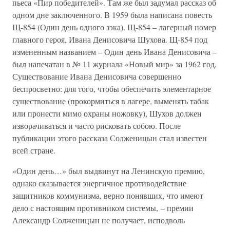
пьеса «Пир победителей». Там же был задумал рассказ об
одном дне заключенного. В 1959 была написана повесть
Щ-854 (Один день одного зэка). Щ-854 – лагерный номер
главного героя, Ивана Денисовича Шухова. Щ-854 под
измененным названием – Один день Ивана Денисовича –
был напечатан в № 11 журнала «Новый мир» за 1962 год.
Существование Ивана Денисовича совершенно
беспросветно: для того, чтобы обеспечить элементарное
существование (прокормиться в лагере, выменять табак
или пронести мимо охраны ножовку), Шухов должен
изворачиваться и часто рисковать собою. После
публикации этого рассказа Солженицын стал известен
всей стране.
«Один день…» был выдвинут на Ленинскую премию,
однако сказывается энергичное противодействие
защитников коммунизма, верно понявших, что имеют
дело с настоящим противником системы, – премии
Александр Солженицын не получает, исподволь