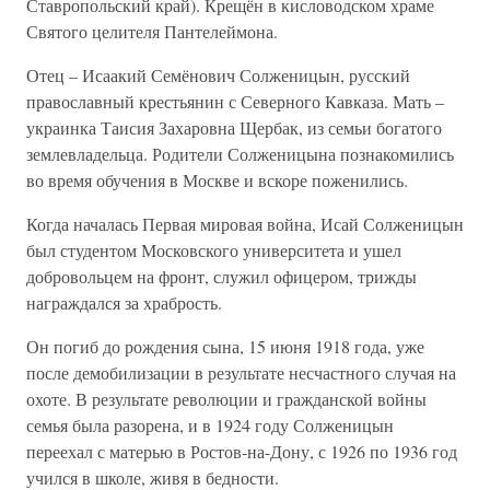
Ставропольский край). Крещён в кисловодском храме
Святого целителя Пантелеймона.
Отец – Исаакий Семёнович Солженицын, русский
православный крестьянин с Северного Кавказа. Мать –
украинка Таисия Захаровна Щербак, из семьи богатого
землевладельца. Родители Солженицына познакомились
во время обучения в Москве и вскоре поженились.
Когда началась Первая мировая война, Исай Солженицын
был студентом Московского университета и ушел
добровольцем на фронт, служил офицером, трижды
награждался за храбрость.
Он погиб до рождения сына, 15 июня 1918 года, уже
после демобилизации в результате несчастного случая на
охоте. В результате революции и гражданской войны
семья была разорена, и в 1924 году Солженицын
переехал с матерью в Ростов-на-Дону, с 1926 по 1936 год
учился в школе, живя в бедности.