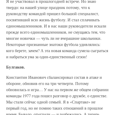
Я не участвовал в прошлогодней встрече. Но знаю
твердо: на нашей улице праздник потому, что к
руководству командой пришел большой специалист,
посвятивший всю жизнь футболу. И стал сплачивать
единомышленников. И в нас наши руководители искали
прежде всего единомышленников, не смущаясь тем, что
многие новички — чуть ли не вчерашние школьники.
Некоторые признанные знатоки футбола удивлялись:
кого берете, зачем? А эта новая команда сумела сыграться
и набраться ума за один-единственный сезон!
Булгаков.
Константин Иванович сбалансировал состав в атаке и
обороне, обновив его на три четверти. Потому
обновилась и игра… У нас на первом же общем собрании
команды 1977 года пошел разговор о дружбе, о единстве.
Мы стали сейчас одной семьей. Я в «Спартаке» не
первый год, но не помню таких отношений в прошлое
время. Бывало, отыграли — и разбежались. А теперь