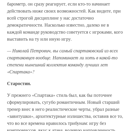
барометр, он сразу реагирует, если кто-то начинает
действовать ниже своих возможностей. Как видите, при
всей строгой дисциплине у нас достаточно
демократичности. Насколько известно, далеко не в
каждой команде руководство советуется с игроками, кого
выставить на ту или иную игру.
— Николай Петрович, вы самый спартаковский из всех
спартаковцев вообще. Напоминает ли хоть в какой-то
степени нынешний коллектив команду лучших лет
«Спартака»?
Старостин.
У прежнего «Спартака» стиль был, как бы поточнее
сформулировать, сугубо романтичным. Новый старший
тренер внес в него реалистические черты, убрал разные
«завитушки», архитектурные излишества, оставив все то,
что во все времена нравилось трибунам: игру без
компромиссов, вкус к атаке, волевую направленность,