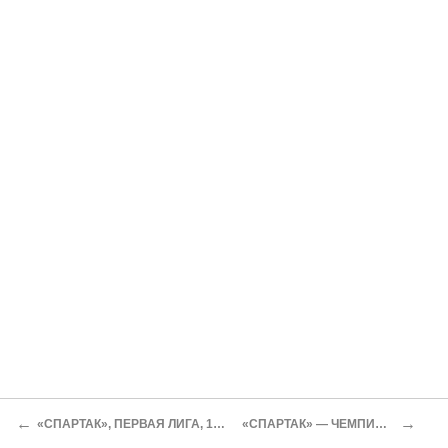
←
→
«СПАРТАК», ПЕРВАЯ ЛИГА, 1977
«СПАРТАК» — ЧЕМПИОН!