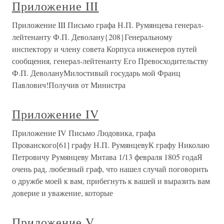
Приложение III
Приложение III Письмо графа Н.П. Румянцева генерал-
лейтенанту Ф.П. Деволану{208}Генеральному
инспектору и члену совета Корпуса инженеров путей
сообщения, генерал-лейтенанту Его Превосходительству
Ф.П. ДеволануМилостивый государь мой Франц
Павлович!Получив от Министра
Приложение IV
Приложение IV Письмо Людовика, графа
Прованского[61] графу Н.П. РумянцевуК графу Николаю
Петровичу Румянцеву Митава 1/13 февраля 1805 годаЯ
очень рад, любезный граф, что нашел случай поговорить
о дружбе моей к вам, прибегнуть к вашей и выразить вам
доверие и уважение, которые
Приложение V