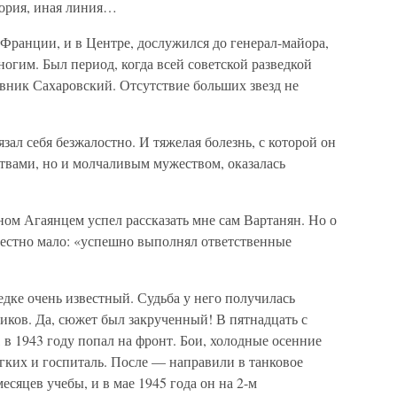
тория, иная линия…
 Франции, и в Центре, дослужился до генерал-майора,
многим. Был период, когда всей советской разведкой
вник Сахаровский. Отсутствие больших звезд не
ал себя безжалостно. И тяжелая болезнь, с которой он
ствами, но и молчаливым мужеством, оказалась
ом Агаянцем успел рассказать мне сам Вартанян. Но о
естно мало: «успешно выполнял ответственные
дке очень известный. Судьба у него получилась
ников. Да, сюжет был закрученный! В пятнадцать с
 в 1943 году попал на фронт. Бои, холодные осенние
егких и госпиталь. После — направили в танковое
есяцев учебы, и в мае 1945 года он на 2-м