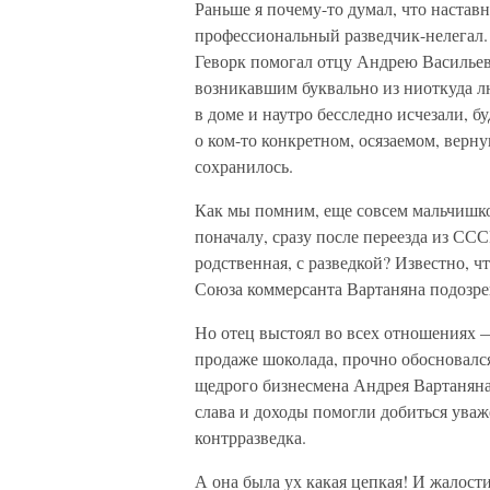
Раньше я почему-то думал, что наставн
профессиональный разведчик-нелегал. 
Геворк помогал отцу Андрею Васильеви
возникавшим буквально из ниоткуда л
в доме и наутро бесследно исчезали, 
о ком-то конкретном, осязаемом, верну
сохранилось.
Как мы помним, еще совсем мальчишко
поначалу, сразу после переезда из СССР
родственная, с разведкой? Известно, ч
Союза коммерсанта Вартаняна подозрев
Но отец выстоял во всех отношениях 
продаже шоколада, прочно обосновался
щедрого бизнесмена Андрея Вартаняна 
слава и доходы помогли добиться уваже
контрразведка.
А она была ух какая цепкая! И жалост