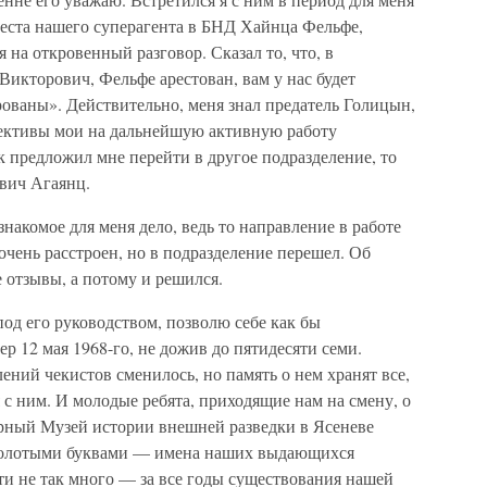
ареста нашего суперагента в БНД Хайнца Фельфе,
 на откровенный разговор. Сказал то, что, в
Викторович, Фельфе арестован, вам у нас будет
ованы». Действительно, меня знал предатель Голицын,
ективы мои на дальнейшую активную работу
к предложил мне перейти в другое подразделение, то
вич Агаянц.
знакомое для меня дело, ведь то направление в работе
очень расстроен, но в подразделение перешел. Об
 отзывы, а потому и решился.
под его руководством, позволю себе как бы
ер 12 мая 1968-го, не дожив до пятидесяти семи.
ений чекистов сменилось, но память о нем хранят все,
 с ним. И молодые ребята, приходящие нам на смену, о
орный Музей истории внешней разведки в Ясеневе
 золотыми буквами — имена наших выдающихся
ти не так много — за все годы существования нашей