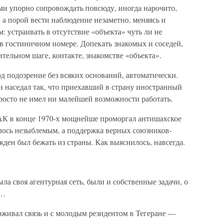
ми упорно сопровождать повсюду, иногда нарочито,
, а порой вести наблюдение незаметно, меняясь и
 устраивать в отсутствие «объекта» чуть ли не
в гостиничном номере. Допекать знакомых и соседей,
тельном шаге, контакте, знакомстве «объекта».
д подозрение без всяких оснований, автоматически.
и наседал так, что приехавший в страну иностранный
росто не имел ни малейшей возможности работать.
АК в конце 1970-х мощнейше проморгал антишахское
лось незыблемым, а поддержка верных союзников-
ден был бежать из страны. Как выяснилось, навсегда.
ла своя агентурная сеть, были и собственные задачи, о
о…
живал связь и с молодым резидентом в Тегеране —