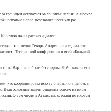
 за границей оставаться было никак нельзя. В Москве,
ебя несколько новое, возглавлявшееся как раз
Коротков начал рассказ издалека:
генда, что именно Геворк Андреевич и сделал тот
опасность Тегеранской конференции и всей «Большой
о тогда Вартаняна были бесспорны. Действовала его
вно.
ем, кто координировал всю ту операцию в целом, с
х. Ведь основные задачи решались совсем на ином
иками. В том числе и Агаянцем, который во многом
нне его уважаю. Встретился я с ним в период для меня