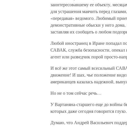
заинтересовавшему ее объекту, месяца
для устрашения маячить перед глазами
«передавая» ведомого. Любимый прием:
демонстративные обыски у него дома, 
заставляя их сообщать о любом подозри
Любой иностранец в Иране попадал по
САВАК, служба безопасности, опекал 
агент или разведчик порой просто-нап
И всё же этот самый всесильный САВ
движение! И шах, чье положение виде
американцев казалась надежной, вынуж
Но не о том сейчас речь…
У Вартаняна-старшего еще до войны бы
которых даже сегодня говорится глух
Думаю, что Андрей Васильевич поддер