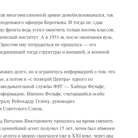
тав многомиллионной армии демобилизовывался, так
олоденького офицера Короткова. И тогда он, сдав
о фронта ведь успел окончить только восемь классов,
ческий институт. А в 1951-м, после окончания вуза,
ристом ему потрудиться не пришлось — его
ъединивший тогда структуры и внешней, и военной
ожно долго, но я ограничусь информацией о том, что
ье, а потом и «с позиций Центра» одного из
азведывательной службы ФРГ — Хайнца Фельфе,
нформацию. Именно Фельфе, считавшийся особо
ралу Рейнхарду Гелену, руководил
в Советского Союза.
ода Виталию Викторовичу пришлось на время сменить
 ценнейший агент получил 15 лет, затем был обменен
 агента и мирно скончался уже в XXI веке, через два