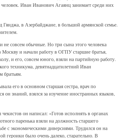
а человек. Иван Иванович Агаянц занимает среди них
д Гянджа, в Азербайджане, в большой армянской семье.
чителем.
и не совсем обычные. Но три сына этого человека
в Москву и начали работу в ОГПУ старшие братья,
лу, и его, совсем юного, взяли на партийную работу.
ского техникума, девятнадцатилетний Иван
м братьям.
ывала его в основном старшая сестра, врач по
ся он знаний, взялся за изучение иностранных языков,
ы чекистов он написал: «Готов исполнять в органах
отного паренька взяли на должность старшего
ьбе с экономическими диверсиями. Трудился он на
ой героики было очень далеко, старательно. В