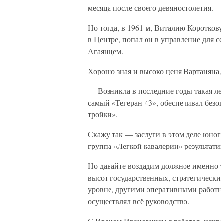
месяца после своего девяностолетия.
Но тогда, в 1961-м, Виталию Короткову
в Центре, попал он в управление для с
Агаянцем.
Хорошо зная и высоко ценя Вартаняна, 
— Возникла в последние годы такая ле
самый «Тегеран-43», обеспечивал без
тройки».
Скажу так — заслуги в этом деле юног
группа «Легкой кавалерии» результати
Но давайте воздадим должное именно т
высот государственных, стратегически
уровне, другими оперативными работн
осуществлял всё руководство.
С Иваном Ивановичем я работал, искре