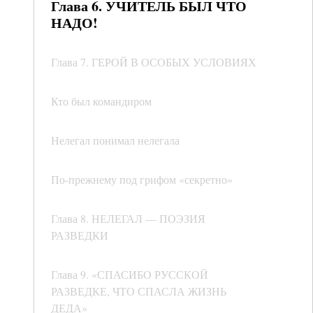
Глава 6. УЧИТЕЛЬ БЫЛ ЧТО
НАДО!
Глава 7. ГЕРОЙ В ОСОБЫХ УСЛОВИЯХ
Кто был командиром
Нелегал понимал нелегала
По-прежнему под грифом «секретно»
Глава 8. НЕЛЕГАЛ — ПОЭЗИЯ
РАЗВЕДКИ
Глава 9. «СПАСИБО РУССКОЙ
РАЗВЕДКЕ, ЧТО СПАСЛА ЖИЗНЬ
ДЕДА»