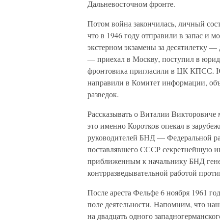
Дальневосточном фронте.
Потом война закончилась, личный сос
что в 1946 году отправили в запас и м
экстерном экзамены за десятилетку — д
— приехал в Москву, поступил в юриди
фронтовика пригласили в ЦК КПСС. Ю
направили в Комитет информации, об
разведок.
Рассказывать о Виталии Викторовиче м
это именно Коротков опекал в зарубеж
руководителей БНД — Федеральной р
поставлявшего СССР секретнейшую и
приближенным к начальнику БНД гене
контрразведывательной работой проти
После ареста Фельфе 6 ноября 1961 г
поле деятельности. Напомним, что наш
на двадцать одного западногерманского