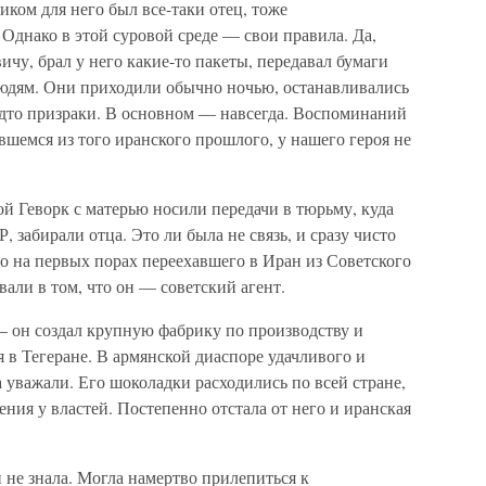
иком для него был все-таки отец, тоже
Однако в этой суровой среде — свои правила. Да,
чу, брал у него какие-то пакеты, передавал бумаги
юдям. Они приходили обычно ночью, останавливались
будто призраки. В основном — навсегда. Воспоминаний
вшемся из того иранского прошлого, у нашего героя не
й Геворк с матерью носили передачи в тюрьму, куда
, забирали отца. Это ли была не связь, и сразу чисто
то на первых порах переехавшего в Иран из Советского
али в том, что он — советский агент.
— он создал крупную фабрику по производству и
 в Тегеране. В армянской диаспоре удачливого и
уважали. Его шоколадки расходились по всей стране,
ния у властей. Постепенно отстала от него и иранская
и не знала. Могла намертво прилепиться к