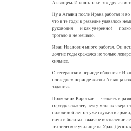
Агаянцем. И опять-таки это другая ис
Ну а Агаянц после Ирана работал и во
что в те годы в разведке удавалось не
руководил — и как уверенно! — полко
трогало и не мешало.
Иван Иванович много работал. Он истяз
долгие годы сражался не только лекар
сильнее.
О тегеранском периоде общения с Иван
последнем периоде жизни Агаянца изв
задания».
Полковник Короткое — человек в разве
гораздо сложнее, чем у многих сверст
половиной лет он уже служил в армии,
ночи в болотах, тяжелое воспаление л
техническое училище на Урал. Десять м