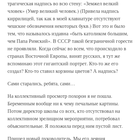
трагическая надпись во всю стену: «Земжел велкий
чловек» (Умер великий человек.) (Привела надпись
киррилицей, так как в моей клавиатуре отсутствуют
чешские обозначения некоторых букв.) Вот это и было
тем, что называлось издавна «быть католиком большим,
чем Папа Римский». В СССР такой безграничной горести
не проявляли. Когда сейчас во всем, что происходило в
странах Восточной Европы, винят русских, я тут же
вспоминаю этот гигантский портрет. Кто-то же его
создал? Кто-то ставил корзины цветов? А надпись?
Сами старались, ребята, сами…
На коллективный просмотр похорон я не пошла.
Беременным вообще ни к чему печальные картины.
Потом директор школы со всех, кто отсутствовал на
коллективном зрелищном мероприятии, потребовал
объяснительные. Я положила перед ним пустой лист.
Пришел новый руководитель. Мы его деяния