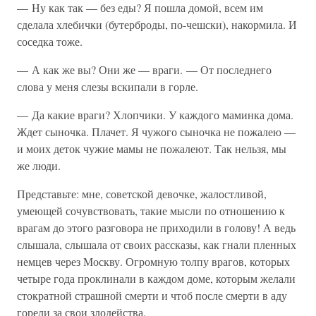
— Ну как так — без еды? Я пошла домой, всем им
сделала хлебички (бутерброды, по-чешски), накормила. И
соседка тоже.
— А как же вы? Они же — враги. — От последнего
слова у меня слезы вскипали в горле.
— Да какие враги? Хлопчики. У каждого маминка дома.
Ждет сыночка. Плачет. Я чужого сыночка не пожалею —
и моих деток чужие мамы не пожалеют. Так нельзя, мы
же люди.
Представьте: мне, советской девочке, жалостливой,
умеющей сочувствовать, такие мысли по отношению к
врагам до этого разговора не приходили в голову! А ведь
слышала, слышала от своих рассказы, как гнали пленных
немцев через Москву. Огромную толпу врагов, которых
четыре года проклинали в каждом доме, которым желали
стократной страшной смерти и чтоб после смерти в аду
горели за свои злодейства.