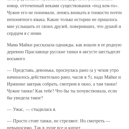
юмор, отточенный веками существования «под кем-то».
Чужие его не понимали, ленясь вникать в тонкости почти
непонятного языка. Какие только истории не пришлось
мне услышать от своих друзей, поверивших, что душой и
сердцем я с ними.
Мама Майки рассказала однажды, как вошли в ее родную
деревню Праславице русские танки в августе шестьдесят
восьмого
— Представь, девонька, проснулась рано (а у чехов утро
начиналось действительно рано, часов в 5), надо Майке и
Иржинке завтрак собрать, смотрим в окно, а там танки!
Чужие танки! Как тебе? Что бы ты почувствовала, если
бы увидела такое?
— Ужас, — стыдилась я.
— Просто стоят танки, не стреляют. Но смотреть —
невыносимо. Так в душе все и кипит.