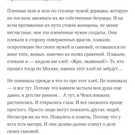
Пленные шли и шли по столице чужой державы, которую
их послали завоевать их же собственные безумцы. И на
всем протяжении их пути стояли женщины, не менее
несчастные, чем эти плененные чужие солдаты. Они
плевали в сторону поверженных врагов, плакали,
осиротевшие без своих мужей и сыновей, оставшихся по
вине этих, живых, навечно на полях сражений. Плакали,
плевали и — кидали им хлеб: «Жри, окаянный!» Те, кто
прошел тогда по Москве, навеки этот хлеб не забудут…
Не понимала прежде я что-то про этот хлеб. Не понимала
— и все тут. Потому что камнем застыла моя душа еще
давно, в детстве раннем… А тут, в Чехословакии,
растопилась. И открылись глаза. И все оказалось проще
простого. Просто люди могут пожалеть других людей.
Несмотря ни на что. Пожалеть и помочь. Потому что у
всех есть матери. И они далеко-далеко плачут о доле
своих сыновей.