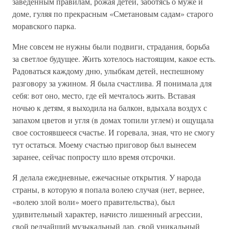
заведенным правилам, рожая детей, заботясь о муже и
доме, гуляя по прекрасным «Сметановым садам» старого
моравского парка.
Мне совсем не нужны были подвиги, страдания, борьба
за светлое будущее. Жить хотелось настоящим, какое есть.
Радоваться каждому дню, улыбкам детей, неспешному
разговору за ужином. Я была счастлива. Я понимала для
себя: вот оно, место, где ей мечталось жить. Вставая
ночью к детям, я выходила на балкон, вдыхала воздух с
запахом цветов и угля (в домах топили углем) и ощущала
свое состоявшееся счастье. И горевала, зная, что не смогу
тут остаться. Моему счастью приговор был вынесем
заранее, сейчас попросту шло время отсрочки.
Я делала ежедневные, ежечасные открытия. У народа
страны, в которую я попала волею случая (нет, вернее,
«волею злой воли» моего правительства), был
удивительный характер, начисто лишенный агрессии,
свой редчайший музыкальный дар, свой уникальный