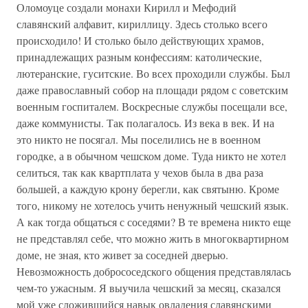
Оломоуце создали монахи Кирилл и Мефодий
славянский алфавит, кириллицу. Здесь столько всего
происходило! И столько было действующих храмов,
принадлежащих разным конфессиям: католические,
лютеранские, гуситские. Во всех проходили службы. Был
даже православный собор на площади рядом с советским
военным госпиталем. Воскресные службы посещали все,
даже коммунисты. Так полагалось. Из века в век. И на
это никто не посягал. Мы поселились не в военном
городке, а в обычном чешском доме. Туда никто не хотел
селиться, так как квартплата у чехов была в два раза
большей, а каждую крону берегли, как святыню. Кроме
того, никому не хотелось учить ненужный чешский язык.
А как тогда общаться с соседями? В те времена никто еще
не представлял себе, что можно жить в многоквартирном
доме, не зная, кто живет за соседней дверью.
Невозможность добрососедского общения представлялась
чем-то ужасным. Я выучила чешский за месяц, сказался
мой уже сложившийся навык овладения славянскими