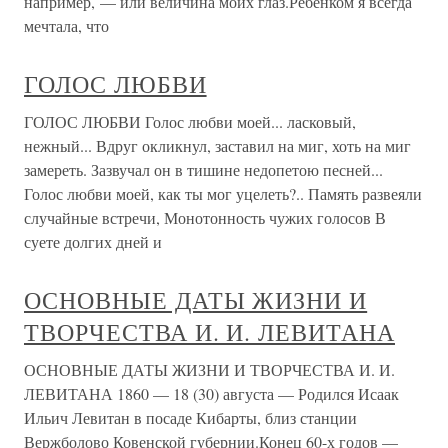
например, — или величина моих глаз.Ребенком я всегда
мечтала, что
ГОЛОС ЛЮБВИ
ГОЛОС ЛЮБВИ Голос любви моей... ласковый,
нежный... Вдруг окликнул, заставил на миг, хоть на миг
замереть. Зазвучал он в тишине недопетою песней...
Голос любви моей, как ты мог уцелеть?.. Память развеяли
случайные встречи, Монотонность чужих голосов В
суете долгих дней и
ОСНОВНЫЕ ДАТЫ ЖИЗНИ И
ТВОРЧЕСТВА И. И. ЛЕВИТАНА
ОСНОВНЫЕ ДАТЫ ЖИЗНИ И ТВОРЧЕСТВА И. И.
ЛЕВИТАНА 1860 — 18 (30) августа — Родился Исаак
Ильич Левитан в посаде Кибарты, близ станции
Вержболово Ковенской губернии.Конец 60-х годов —