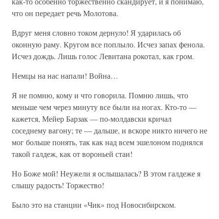
как-то особенно торжественно скандирует, и я понимаю,
что он передает речь Молотова.
Вдруг меня словно током дернуло! Я ударилась об
оконную раму. Кругом все поплыло. Исчез запах фенола.
Исчез дождь. Лишь голос Левитана рокотал, как гром.
Немцы на нас напали! Война…
Я не помню, кому и что говорила. Помню лишь, что
меньше чем через минуту все были на ногах. Кто-то —
кажется, Мейер Барзак — по-молдавски кричал
соседнему вагону; те — дальше, и вскоре никто ничего не
мог больше понять, так как над всем эшелоном поднялся
такой галдеж, как от вороньей стаи!
Но Боже мой! Неужели я ослышалась? В этом галдеже я
слышу радость! Торжество!
Было это на станции «Чик» под Новосибирском.