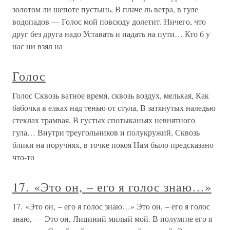
золотом ли шепоте пустынь, В плаче ль ветра, в гуле
водопадов — Голос мой повсюду долетит. Ничего, что
друг без друга надо Уставать и падать на пути… Кто б у
нас ни взял на
Голос
Голос Сквозь ватное время, сквозь воздух, мелькая, Как
бабочка в елках над тенью от стула, В затянутых наледью
стеклах трамвая, В густых спотыканьях невнятного
гула… Внутри треугольников и полукружий, Сквозь
блики на поручнях, в точке покоя Нам было предсказано
что-то
17. «Это он, – его я голос знаю…»
17. «Это он, – его я голос знаю…» Это он, – его я голос
знаю, — Это он, Лициний милый мой. В полумгле его я