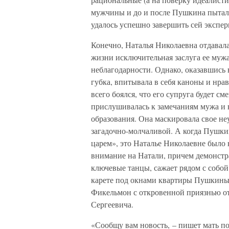
мужчины и до и после Пушкина пытали
удалось успешно завершить сей экспер
Конечно, Наталья Николаевна отдавала
жизни исключительная заслуга ее мужа
неблагодарности. Однако, оказавшись 
губка, впитывала в себя каноны и нра
всего боялся, что его супруга будет 
прислушивалась к замечаниям мужа и в
образования. Она маскировала свое не
загадочно-молчаливой. А когда Пушкин
царем», это Наталье Николаевне было
внимание на Натали, причем демонст
ключевые танцы, сажает рядом с собой 
карете под окнами квартиры Пушкиных.
Фикельмон с откровенной приязнью от
Сергеевича.
«Сообщу вам новость, – пишет мать поэ