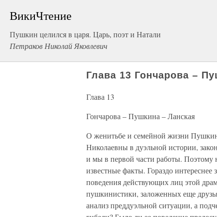
ВикиЧтение
Пушкин целился в царя. Царь, поэт и Натали
Петраков Николай Яковлевич
Глава 13 Гончарова – Пу
Глава 13
Гончарова – Пушкина – Ланская
О женитьбе и семейной жизни Пушкина
Николаевны в дуэльной истории, зако
и мы в первой части работы. Поэтому 
известные факты. Гораздо интереснее
поведения действующих лиц этой драмы
пушкинистики, заложенных еще друзь
анализ преддуэльной ситуации, а подч
гибели? Было ли ее поведение предосу