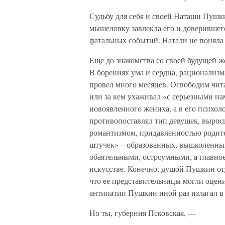
Судьбу для себя и своей Наташи Пушки
мышеловку завлекла его и доверивше
фатальных событий. Натали не поняла н
Еще до знакомства со своей будущей ж
В борениях ума и сердца, рационализм
провел много месяцев. Освободим чит
или за кем ухаживал «с серьезными н
новоявленного жениха, а в его психо
противопоставлял тип девушек, вырос
романтизмом, придавленностью родит
штучек» – образованных, вышколенны
обаятельными, остроумными, а главное
искусстве. Конечно, душой Пушкин отд
что ее представительницы могли оцени
антипатии Пушкин иной раз излагал в
Но ты, губерния Псковская, —