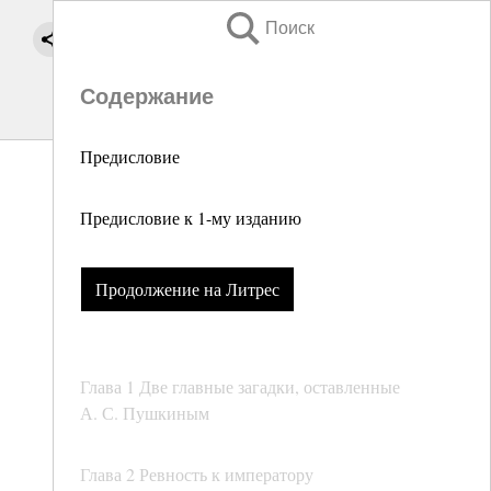
Поиск
Содержание
Предисловие
Предисловие к 1-му изданию
Продолжение на Литрес
Глава 1 Две главные загадки, оставленные
А. С. Пушкиным
Глава 2 Ревность к императору