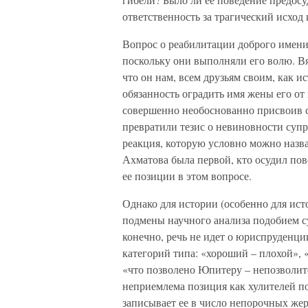
ответственность за трагический исход
Вопрос о реабилитации доброго имени
поскольку они выполняли его волю. Вя
что он нам, всем друзьям своим, как
обязанность оградить имя жены его о
совершенно необоснованно присвоив с
превратили тезис о невиновности супр
реакция, которую условно можно назв
Ахматова была первой, кто осудил пов
ее позиции в этом вопросе.
Однако для истории (особенно для ист
подмены научного анализа подобием су
конечно, речь не идет о юриспруденци
категорий типа: «хороший – плохой»,
«что позволено Юпитеру – непозволите
неприемлема позиция как хулителей по
записывает ее в число непорочных же