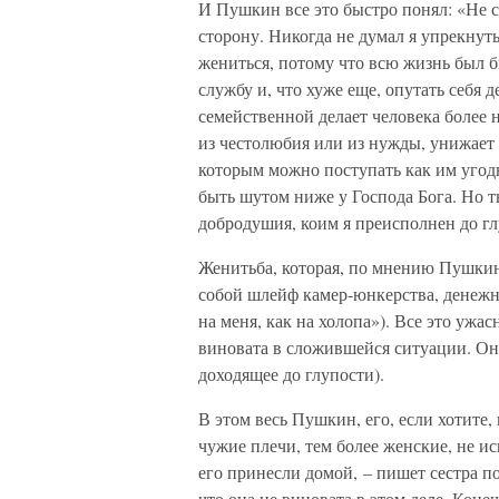
И Пушкин все это быстро понял: «Не с
сторону. Никогда не думал я упрекнуть
жениться, потому что всю жизнь был бы
службу и, что хуже еще, опутать себя
семейственной делает человека более 
из честолюбия или из нужды, унижает н
которым можно поступать как им угодн
быть шутом ниже у Господа Бога. Но ты
добродушия, коим я преисполнен до г
Женитьба, которая, по мнению Пушкина
собой шлейф камер-юнкерства, денежн
на меня, как на холопа»). Все это ужас
виновата в сложившейся ситуации. Он с
доходящее до глупости).
В этом весь Пушкин, его, если хотите,
чужие плечи, тем более женские, не ис
его принесли домой, – пишет сестра по
что она не виновата в этом деле. Коне