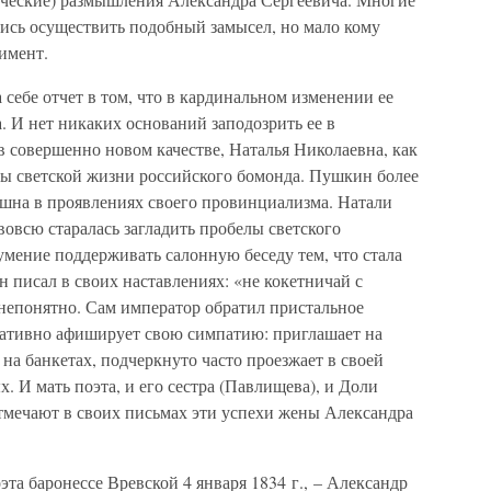
сь осуществить подобный замысел, но мало кому
имент.
 себе отчет в том, что в кардинальном изменении ее
. И нет никаких оснований заподозрить ее в
в совершенно новом качестве, Наталья Николаевна, как
вы светской жизни российского бомонда. Пушкин более
смешна в проявлениях своего провинциализма. Натали
овсю старалась загладить пробелы светского
умение поддерживать салонную беседу тем, что стала
 писал в своих наставлениях: «не кокетничай с
 непонятно. Сам император обратил пристальное
ративно афиширует свою симпатию: приглашает на
на банкетах, подчеркнуто часто проезжает в своей
 И мать поэта, и его сестра (Павлищева), и Доли
мечают в своих письмах эти успехи жены Александра
та баронессе Вревской 4 января 1834 г., – Александр