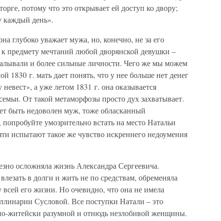
орге, потому что это открывает ей доступ ко двору;
у каждый день».
на глубоко уважает мужа, но, конечно, не за его
е к предмету мечтаний любой дворянской девушки –
малывали и более сильные личности. Чего же мы можем
й 1830 г. мать дает понять, что у нее больше нет денег
невест», а уже летом 1831 г. она оказывается
емьи. От такой метаморфозы просто дух захватывает.
жет быть недоволен муж, тоже обласканный
 попробуйте умозрительно встать на место Натальи
сяти испытают такое же чувство искреннего недоумения
ьезно осложняла жизнь Александра Сергеевича.
 влезать в долги и жить не по средствам, обременяла
 всей его жизни. Но очевидно, что она не имела
линарии Сусловой. Все поступки Натали – это
по-житейски разумной и отнюдь незлобивой женщины.