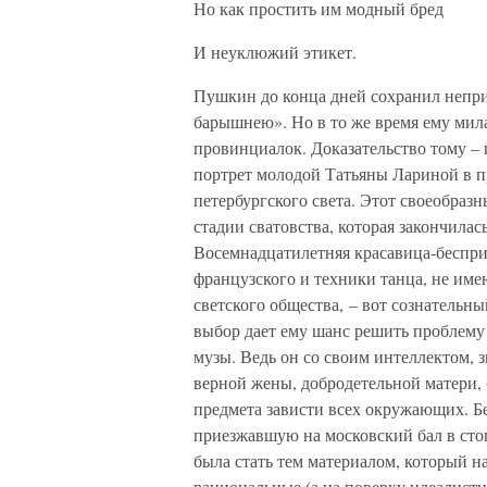
Но как простить им модный бред
И неуклюжий этикет.
Пушкин до конца дней сохранил неприя
барышнею». Но в то же время ему мила
провинциалок. Доказательство тому –
портрет молодой Татьяны Лариной в п
петербургского света. Этот своеобраз
стадии сватовства, которая закончила
Восемнадцатилетняя красавица-беспри
французского и техники танца, не име
светского общества, – вот сознательн
выбор дает ему шанс решить проблему
музы. Ведь он со своим интеллектом, 
верной жены, добродетельной матери,
предмета зависти всех окружающих. Б
приезжавшую на московский бал в сто
была стать тем материалом, который н
рациональные (а на поверку идеалист