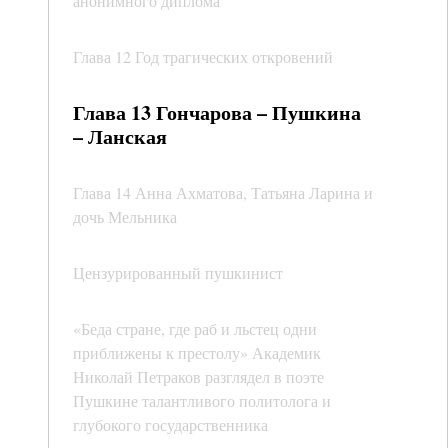
анонимного диплома
Глава 12 Год трагических откровений
Глава 13 Гончарова – Пушкина
– Ланская
Глава 14 Анна Ахматова, Татьяна Ларина и
дочь Мельника
Цензурированный пушкинист
«Беда стране, где раб и льстец одни
приближены к престолу» Академик
Николай Петраков разглядел в поэте
Пушкине талантливого политолога и
глубокого государственника