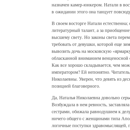
назначен камер-юнкером. Натали в вост
в ожидании этого она танцует повсюд
В своем восторге Натали естественна; о
литературный талант, а за приобщени
высшему свету. Но законы света пере
требовать от девушки, которой еще зимо
вывозить дочь на московскую «ярмарку 
обласканной вниманием венценосной с
Как все хорошо складывается, чем мо
императором? Ей непонятно. Читатель,
Николаевны. Уверен, что девять из де
позицией благоверного.
Да, Наталья Николаевна довольно сер
Возбуждала в нем ревность, заставляла
сестрами, обижала равнодушием к делу
ничего общего с женщинами типа Апол
логичные поступки здравомыслящей, 