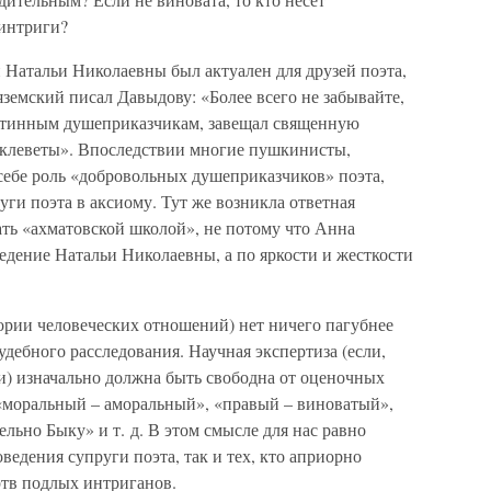
 интриги?
 Натальи Николаевны был актуален для друзей поэта,
земский писал Давыдову: «Более всего не забывайте,
 истинным душеприказчикам, завещал священную
т клеветы». Впоследствии многие пушкинисты,
ебе роль «добровольных душеприказчиков» поэта,
уги поэта в аксиому. Тут же возникла ответная
ать «ахматовской школой», не потому что Анна
едение Натальи Николаевны, а по яркости и жесткости
ории человеческих отношений) нет ничего пагубнее
дебного расследования. Научная экспертиза (если,
и) изначально должна быть свободна от оценочных
 «моральный – аморальный», «правый – виноватый»,
льно Быку» и т. д. В этом смысле для нас равно
ведения супруги поэта, так и тех, кто априорно
ртв подлых интриганов.