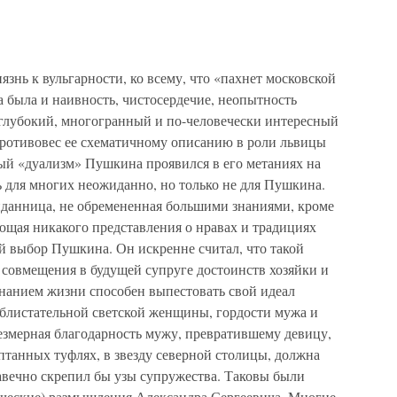
знь к вульгарности, ко всему, что «пахнет московской
 была и наивность, чистосердечие, неопытность
 глубокий, многогранный и по-человечески интересный
ротивовес ее схематичному описанию в роли львицы
ный «дуализм» Пушкина проявился в его метаниях на
сь для многих неожиданно, но только не для Пушкина.
данница, не обремененная большими знаниями, кроме
ющая никакого представления о нравах и традициях
ый выбор Пушкина. Он искренне считал, что такой
 совмещения в будущей супруге достоинств хозяйки и
знанием жизни способен выпестовать свой идеал
 блистательной светской женщины, гордости мужа и
езмерная благодарность мужу, превратившему девицу,
птанных туфлях, в звезду северной столицы, должна
авечно скрепил бы узы супружества. Таковы были
ические) размышления Александра Сергеевича. Многие