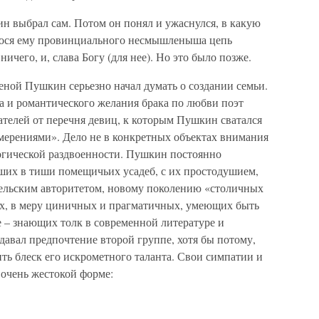
н выбрал сам. Потом он понял и ужаснулся, в какую
гося ему провинциального несмышленыша цепь
ичего, и, слава Богу (для нее). Но это было позже.
еной Пушкин серьезно начал думать о создании семьи.
а и романтического желания брака по любви поэт
ателей от перечня девиц, к которым Пушкин сватался
амерениями». Дело не в конкретных объектах внимания
логической раздвоенности. Пушкин постоянно
ших в тиши помещичьих усадеб, с их простодушием,
ельским авторитетом, новому поколению «столичных
х, в меру циничных и прагматичных, умеющих быть
 – знающих толк в современной литературе и
авал предпочтение второй группе, хотя бы потому,
ть блеск его искрометного таланта. Свои симпатии и
 очень жестокой форме: