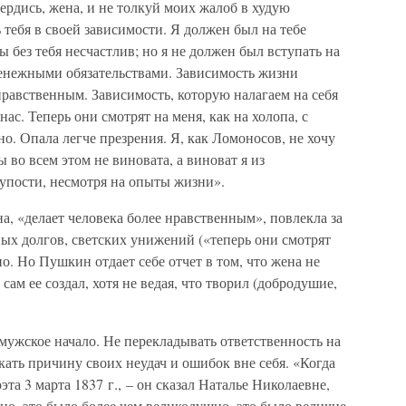
ердись, жена, и не толкуй моих жалоб в худую
 тебя в своей зависимости. Я должен был на тебе
 без тебя несчастлив; но я не должен был вступать на
 денежными обязательствами. Зависимость жизни
нравственным. Зависимость, которую налагаем на себя
ас. Теперь они смотрят на меня, как на холопа, с
о. Опала легче презрения. Я, как Ломоносов, не хочу
 во всем этом не виновата, а виноват я из
лупости, несмотря на опыты жизни».
, «делает человека более нравственным», повлекла за
ых долгов, светских унижений («теперь они смотрят
но. Но Пушкин отдает себе отчет в том, что жена не
ам ее создал, хотя не ведая, что творил (добродушие,
 мужское начало. Не перекладывать ответственность на
кать причину своих неудач и ошибок вне себя. «Когда
эта 3 марта 1837 г., – он сказал Наталье Николаевне,
чно, это было более чем великодушно, это было величие