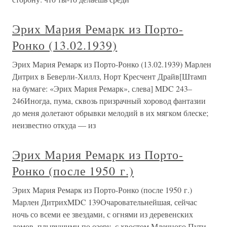
Эрих Мария Ремарк из Порто-
Ронко (13.02.1939)
Эрих Мария Ремарк из Порто-Ронко (13.02.1939) Марлен
Дитрих в Беверли-Хиллз, Норт Кресчент Драйв[Штамп
на бумаге: «Эрих Мария Ремарк», слева] MDC 243–
246Иногда, пума, сквозь призрачный хоровод фантазии
до меня долетают обрывки мелодий в их мягком блеске;
неизвестно откуда — из
Эрих Мария Ремарк из Порто-
Ронко (после 1950 г.)
Эрих Мария Ремарк из Порто-Ронко (после 1950 г.)
Марлен ДитрихMDC 139Очаровательнейшая, сейчас
ночь со всеми ее звездами, с огнями из деревенских
домов, плывущими по озеру, с хвостом Млечного Пути,