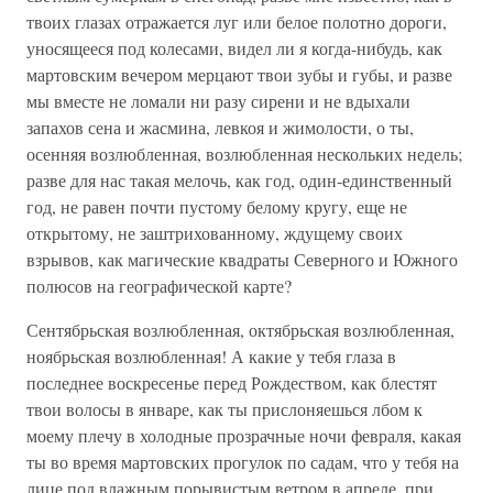
твоих глазах отражается луг или белое полотно дороги,
уносящееся под колесами, видел ли я когда-нибудь, как
мартовским вечером мерцают твои зубы и губы, и разве
мы вместе не ломали ни разу сирени и не вдыхали
запахов сена и жасмина, левкоя и жимолости, о ты,
осенняя возлюбленная, возлюбленная нескольких недель;
разве для нас такая мелочь, как год, один-единственный
год, не равен почти пустому белому кругу, еще не
открытому, не заштрихованному, ждущему своих
взрывов, как магические квадраты Северного и Южного
полюсов на географической карте?
Сентябрьская возлюбленная, октябрьская возлюбленная,
ноябрьская возлюбленная! А какие у тебя глаза в
последнее воскресенье перед Рождеством, как блестят
твои волосы в январе, как ты прислоняешься лбом к
моему плечу в холодные прозрачные ночи февраля, какая
ты во время мартовских прогулок по садам, что у тебя на
лице под влажным порывистым ветром в апреле, при