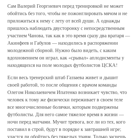
Сам Валерий Георгиевич перед тренировкой не может
обойтись без того, чтобы не пожонглировать мячом и не
приложиться к нему с лету от всей души. А однажды
пришлось наблюдать двусторонку с непосредственным
участием Чанова, так как в это время сразу два вратаря —
Акинфеев и Габулов — находились в распоряжении
молодежной сборной. Нужно было видеть, с каким
вдохновением он играл, как «срывал» аплодисменты у
находящихся на поле молодых футболистов ЦСКА!
Если весь тренерский штаб Газзаева живет и дышит
своей работой, то после общения с врачом команды
Олегом Николаевичем Ипатенко возникает чувство, что
человек к тому же физически переживает в своем теле
все многочисленные болячки, которым подвержены
футболисты. Для него самое тяжелое время в жизни —
ночи перед матчами. Мучит тревога, все ли из тех, кого
поставил в строй, будут в порядке к завтрашней игре;
удастся ли обойтись без тяжелых травм. Только заснешь