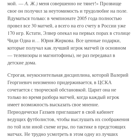
мой. —
А. Ж.)
меня совершенно не тянет!» Прозвище
свое он получил за неутомимость и трудолюбие на поле.
Вдуматься только: в чемпионате 2005 года полностью
провел все 30 матчей, а всего на его счету в России уже
170 игр. Кстати, Элвер опекал на первых порах в столице
Чиди Одиа и… Юрия Жиркова. Все ценные подарки,
которые получал как лучший игрок матчей (в основном
— телевизоры и магнитофоны), не раз передавал в
детские дома.
Строгая, неукоснительная дисциплина, которой Валерий
Георгиевич неизменно придерживается, в ЦСКА
сочетается с творческой обстановкой. Царит она не
только во время разбора матчей, когда каждый игрок
имеет возможность высказать свое мнение.
Периодически Газзаев приглашает в свой кабинет
ведущих футболистов, чтобы выслушать их соображения
по той или иной схеме игры, по тактике в предстоящих
матчах. Не трудно усмотреть в этом одну из лучших