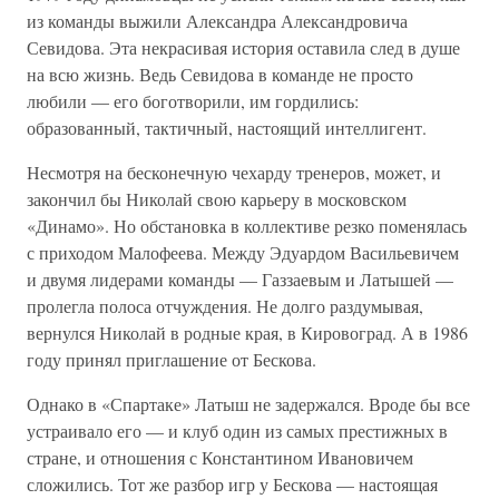
из команды выжили Александра Александровича
Севидова. Эта некрасивая история оставила след в душе
на всю жизнь. Ведь Севидова в команде не просто
любили — его боготворили, им гордились:
образованный, тактичный, настоящий интеллигент.
Несмотря на бесконечную чехарду тренеров, может, и
закончил бы Николай свою карьеру в московском
«Динамо». Но обстановка в коллективе резко поменялась
с приходом Малофеева. Между Эдуардом Васильевичем
и двумя лидерами команды — Газзаевым и Латышей —
пролегла полоса отчуждения. Не долго раздумывая,
вернулся Николай в родные края, в Кировоград. А в 1986
году принял приглашение от Бескова.
Однако в «Спартаке» Латыш не задержался. Вроде бы все
устраивало его — и клуб один из самых престижных в
стране, и отношения с Константином Ивановичем
сложились. Тот же разбор игр у Бескова — настоящая