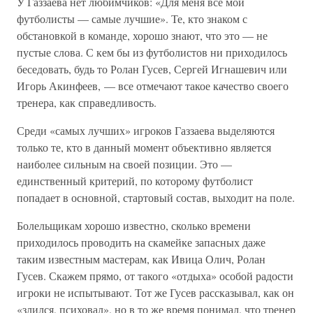
У Газзаева нет любимчиков: «Для меня все мои
футболисты — самые лучшие». Те, кто знаком с
обстановкой в команде, хорошо знают, что это — не
пустые слова. С кем бы из футболистов ни приходилось
беседовать, будь то Ролан Гусев, Сергей Игнашевич или
Игорь Акинфеев, — все отмечают такое качество своего
тренера, как справедливость.
Среди «самых лучших» игроков Газзаева выделяются
только те, кто в данный момент объективно является
наиболее сильным на своей позиции. Это —
единственный критерий, по которому футболист
попадает в основной, стартовый состав, выходит на поле.
Болельщикам хорошо известно, сколько времени
приходилось проводить на скамейке запасных даже
таким известным мастерам, как Ивица Олич, Ролан
Гусев. Скажем прямо, от такого «отдыха» особой радости
игроки не испытывают. Тот же Гусев рассказывал, как он
«злился, психовал», но в то же время понимал, что тренер