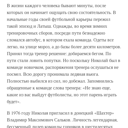
В жизни каждого человека бывают минуты, после
которых он начинает ощущать свою состоятельность. В
начальные годы своей футбольной карьеры пережил
такой эпизод и Латыш. Однажды, во время зимних
тренировочных сборов, посреди пути безнадежно
сломался автобус, в котором ехала команда. Одеты все
легко, на улице мороз, а до базы более десяти километров.
Принял тогда тренер решение: добираемся бегом. По
пути стали ловить попутки. Но поскольку Николай был в
команде новичком, распоряжения тренера ослушаться не
посмел. Всю дорогу пронимала ледяная вьюга.
Полностью выбился из сил, но добежал. Запомнились
обращенные к команде слова тренера: «Не знаю еще,
какие из вас выйдут футболисты, но этот парень играть
будет».
В 1976 году Николая пригласил в донецкий «Шахтер»
Владимир Максимович Сальков. Личность легендарная,
бессменный лидер команды горняков в шестидесятых