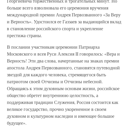
Георгиевича торжественных и трогательных минут. Но
больше всего взволновала его церемония вручения
международной премии Андрея Первозванного «За Веру
и Верность». Удостоился ее Газзаев за выдающийся вклад
в становление российского спорта и укрепление
престижа страны.
В послании участникам церемонии Патриарха
Московского и всея Руси Алексия II говорилось: «Вера и
Верность! Эти два слова, начертанные на знаках премии
апостола Андрея Первозванного, становятся путеводной
звездой для каждого человека, стремящегося быть
патриотом своей Отчизны и Отчизны небесной.
Обращаясь к этим духовным основам жизни, российское
общество обретет внутреннюю целостность, а
поддерживая традиции Служения, Россия состоится как
великое государство, прочно укорененное в своем
духовном и культурном наследии и имеющее большое
будущее».