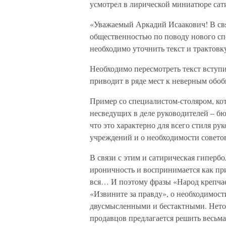
усмотрел в лирической миниатюре сат
«Уважаемый Аркадий Исаакович! В св
общественностью по поводу нового спе
необходимо уточнить текст и трактовк
Необходимо пересмотреть текст вступи
приводит в ряде мест к неверным обо
Пример со специалистом-столяром, ко
несведущих в деле руководителей – бю
что это характерно для всего стиля ру
учреждений и о необходимости советов
В связи с этим и сатирическая гиперб
ироничность и воспринимается как пр
вся… И поэтому фразы «Народ крепчае
«Извините за правду», о необходимост
двусмысленными и бестактными. Неточ
продавцов предлагается решить весьма