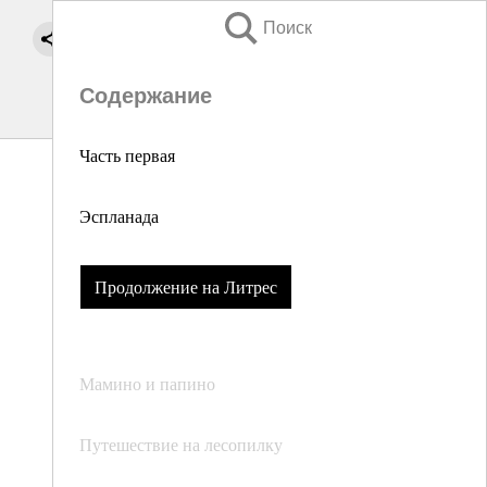
Поиск
Содержание
Часть первая
Эспланада
Продолжение на Литрес
Мамино и папино
Путешествие на лесопилку