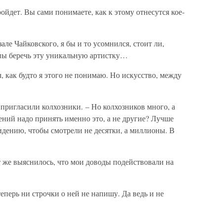
пройдет. Вы сами понимаете, как к этому отнесутся кое-
але Чайковского, я бы и то усомнился, стоит ли,
ны беречь эту уникальную артистку…
, как будто я этого не понимаю. Но искусство, между
е пригласили колхозники. – Но колхозников много, а
ений надо принять именно это, а не другие? Лучше
идению, чтобы смотрели не десятки, а миллионы. В
ут же выяснилось, что мои доводы подействовали на
теперь ни строчки о ней не напишу. Да ведь и не