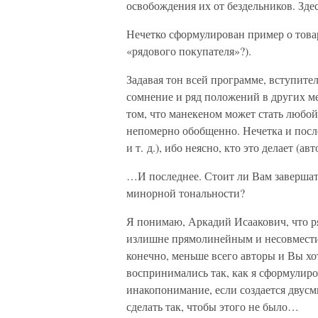
освобождения их от бездельников. Зде
Нечетко сформулирован пример о товар
«рядового покупателя»?).
Задавая тон всей программе, вступите
сомнение и ряд положений в других ме
том, что манекеном может стать любой 
непомерно обобщенно. Нечетка и пос
и т. д.), ибо неясно, кто это делает (а
…И последнее. Стоит ли Вам завершать
минорной тональности?
Я понимаю, Аркадий Исаакович, что 
излишне прямолинейным и несовместим
конечно, меньше всего авторы и Вы х
воспринимались так, как я сформулиро
инакопонимание, если создается двусм
сделать так, чтобы этого не было…