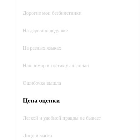
Дорогие мои безбилетники
На деревню дедушке
На разных языках
Наш юмор в гостях у англичан
Ошибочка вышла
Цена оценки
Легкой и удобной правды не бывает
Лицо и маска