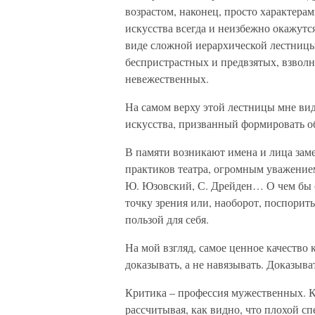
возрастом, наконец, просто характера
искусства всегда и неизбежно окажут
виде сложной иерархической лестницы
беспристрастных и предвзятых, взвол
невежественных.
На самом верху этой лестницы мне ви
искусства, призванный формировать о
В памяти возникают имена и лица заме
практиков театра, огромным уважением
Ю. Юзовский, С. Дрейден… О чем бы о
точку зрения или, наоборот, поспорить
пользой для себя.
На мой взгляд, самое ценное качество
доказывать, а не навязывать. Доказыват
Критика – профессия мужественных. К
рассчитывая, как видно, что плохой с