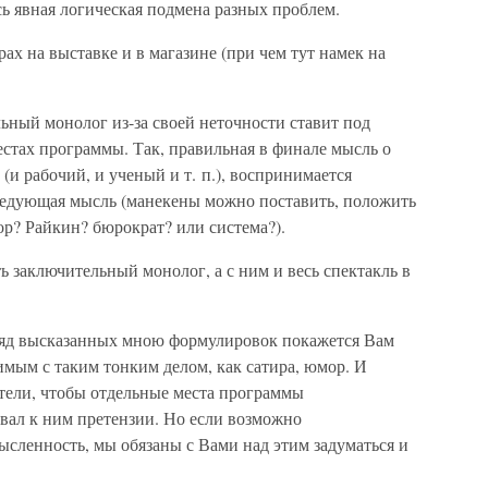
сь явная логическая подмена разных проблем.
ах на выставке и в магазине (при чем тут намек на
льный монолог из-за своей неточности ставит под
стах программы. Так, правильная в финале мысль о
(и рабочий, и ученый и т. п.), воспринимается
ледующая мысль (манекены можно поставить, положить
втор? Райкин? бюрократ? или система?).
 заключительный монолог, а с ним и весь спектакль в
ряд высказанных мною формулировок покажется Вам
ым с таким тонким делом, как сатира, юмор. И
отели, чтобы отдельные места программы
вал к ним претензии. Но если возможно
ысленность, мы обязаны с Вами над этим задуматься и