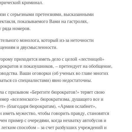
ирический криминал.
язи с серьезными претензиями, высказанными
ктакля, показываемого Вами на гастролях,
у ряда номеров.
тельного монолога, который из-за неточности
бщениям и двусмысленности.
торому приходится иметь дело с целой «лестницей»
рократов и показушников, – претендует на обобщение,
ководства. Ваши оговорки (об ученых во главе многих
аться со специалистами) явно недостаточны.
ола с призывом «Берегите бюрократов!» теряет свою
имер «вселенского» бюрократизма, душащего все и
т» (благодаря бюрократам), «Армия ослабнет»,
и иметь мужество, чтобы говорить правду, становятся
ен пример с очередями, когда нехватку автобусов и
 легким способом – за счет разбухших учреждений и