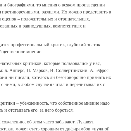
ми и биографиями, то мнения о всяком произведении
ся противоречивыми, разными. Их можно представить в
 оценок – положительных и отрицательных,
нованных и равнодушных, компетентных и
дится профессиональный критик, глубокий знаток
бщественное мнение.
чательных критиков, которые пользовались у нас,
: Б. Алперс, П. Марков, И. Соллертинский, А. Эфрос,
ни ни писали, хотелось ли безоговорочно признать их
 с ними, в любом случае я читал и перечитывал их с
 критики – убежденность, что собственное мнение надо
ь и отстаивать его, за него бороться.
 сожалению, об этом часто забывают. Лукавят,
пектакль может стать хорошим от дифирамбов «нужной