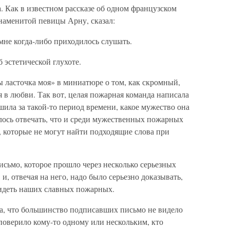
. Как в известном рассказе об одном французском
знаменитой певицы Арну, сказал:
 мне когда-либо приходилось слушать.
б эстетической глухоте.
ы ласточка моя» в миниатюре о том, как скромный,
 в любви. Так вот, целая пожарная команда написала
шила за такой-то период времени, какое мужество она
лось отвечать, что и среди мужественных пожарных
 которые не могут найти подходящие слова при
письмо, которое прошло через несколько серьезных
и, отвечая на него, надо было серьезно доказывать,
бидеть наших славных пожарных.
та, что большинство подписавших письмо не видело
оверило кому-то одному или нескольким, кто