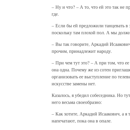
– Ну и что? – А то, что ей это так не 
где.
– Если бы ей предложили танцевать в з
поскольку там плохой пол. А мы долж
– Вы так говорите, Аркадий Исаакович
прочим, принадлежит народу.
– При чем тут это? – А при том, что е
она одна. Почему же из сотен приглаш
организовать ее выступление по телев
искусстве замены нет.
Казалось, я убедил собеседника. Но т
него весьма своеобразно:
– Как хотите, Аркадий Исаакович, а я 
напечатают, пока она в опале.