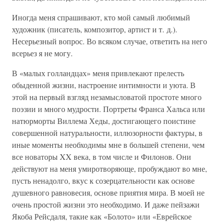
Иногда меня спрашивают, кто мой самый любимый
художник (писатель, композитор, артист и т. д.).
Несерьезный вопрос. Во всяком случае, ответить на него
всерьез я не могу.
В «малых голландцах» меня привлекают прелесть
обыденной жизни, настроение интимности и уюта. В
этой на первый взгляд незамысловатой простоте много
поэзии и много мудрости. Портреты Франса Хальса или
натюрморты Виллема Хеды, достигающего поистине
совершенной натуральности, иллюзорности фактуры, в
иные моменты необходимы мне в большей степени, чем
все новаторы XX века, в том числе и Филонов. Они
действуют на меня умиротворяюще, пробуждают во мне,
пусть ненадолго, вкус к созерцательности как основе
душевного равновесия, основе приятия мира. В моей не
очень простой жизни это необходимо. И даже пейзажи
Якоба Рейсдаля, такие как «Болото» или «Еврейское