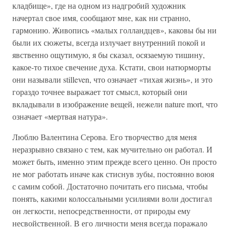
кладбище», где на одном из надгробий художник
начертал свое имя, сообщают мне, как ни странно,
гармонию. Живопись «малых голландцев», каковы бы ни
были их сюжеты, всегда излучает внутренний покой и
явственно ощутимую, я бы сказал, осязаемую тишину,
какое-то тихое свечение духа. Кстати, свои натюрморты
они называли stilleven, что означает «тихая жизнь», и это
гораздо точнее выражает тот смысл, который они
вкладывали в изображение вещей, нежели nature mort, что
означает «мертвая натура».
Люблю Валентина Серова. Его творчество для меня
неразрывно связано с тем, как мучительно он работал. И
может быть, именно этим прежде всего ценно. Он просто
не мог работать иначе как стиснув зубы, постоянно воюя
с самим собой. Достаточно почитать его письма, чтобы
понять, какими колоссальными усилиями воли достигал
он легкости, непосредственности, от природы ему
несвойственной. В его личности меня всегда поражало