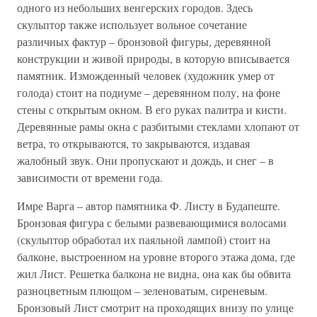
одного из небольших венгерских городов. Здесь
скульптор также использует вольное сочетание
различных фактур – бронзовой фигуры, деревянной
конструкции и живой природы, в которую вписывается
памятник. Изможденный человек (художник умер от
голода) стоит на подиуме – деревянном полу, на фоне
стены с открытым окном. В его руках палитра и кисти.
Деревянные рамы окна с разбитыми стеклами хлопают от
ветра, то открываются, то закрываются, издавая
жалобный звук. Они пропускают и дождь, и снег – в
зависимости от времени года.
Имре Варга – автор памятника Ф. Листу в Будапеште.
Бронзовая фигура с белыми развевающимися волосами
(скульптор обработал их паяльной лампой) стоит на
балконе, выстроенном на уровне второго этажа дома, где
жил Лист. Решетка балкона не видна, она как бы обвита
разноцветным плющом – зеленоватым, сиреневым.
Бронзовый Лист смотрит на проходящих внизу по улице