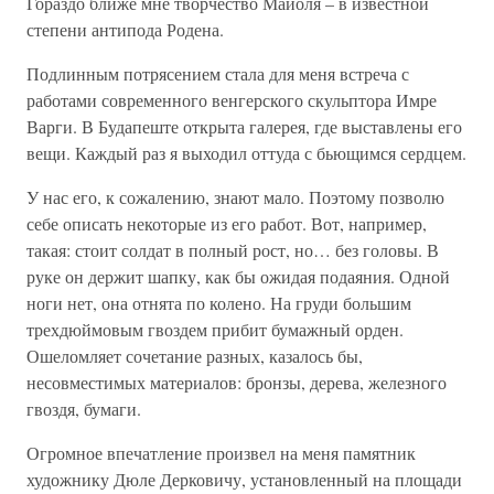
Гораздо ближе мне творчество Майоля – в известной
степени антипода Родена.
Подлинным потрясением стала для меня встреча с
работами современного венгерского скульптора Имре
Варги. В Будапеште открыта галерея, где выставлены его
вещи. Каждый раз я выходил оттуда с бьющимся сердцем.
У нас его, к сожалению, знают мало. Поэтому позволю
себе описать некоторые из его работ. Вот, например,
такая: стоит солдат в полный рост, но… без головы. В
руке он держит шапку, как бы ожидая подаяния. Одной
ноги нет, она отнята по колено. На груди большим
трехдюймовым гвоздем прибит бумажный орден.
Ошеломляет сочетание разных, казалось бы,
несовместимых материалов: бронзы, дерева, железного
гвоздя, бумаги.
Огромное впечатление произвел на меня памятник
художнику Дюле Дерковичу, установленный на площади