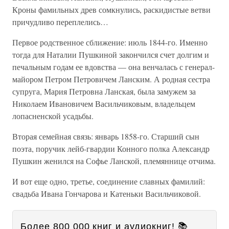
Кроны фамильных древ сомкнулись, раскидистые ветви
причудливо переплелись…
Первое родственное сближение: июль 1844-го. Именно
тогда для Наталии Пушкиной закончился счет долгим и
печальным годам ее вдовства — она венчалась с генерал-
майором Петром Петровичем Ланским. А родная сестра
супруга, Мария Петровна Ланская, была замужем за
Николаем Ивановичем Васильчиковым, владельцем
лопасненской усадьбы.
Вторая семейная связь: январь 1858-го. Старший сын
поэта, поручик лейб-гвардии Конного полка Александр
Пушкин женился на Софье Ланской, племяннице отчима.
И вот еще одно, третье, соединение славных фамилий:
свадьба Ивана Гончарова и Катеньки Васильчиковой.
Более 800 000 книг и аудиокниг! 📚