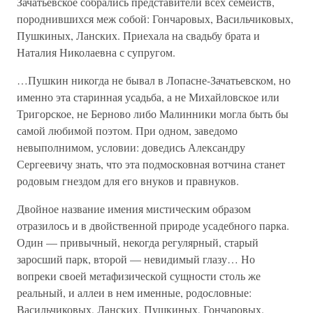
Зачатьевское собрались представители всех семейств,
породнившихся меж собой: Гончаровых, Васильчиковых,
Пушкиных, Ланских. Приехала на свадьбу брата и
Наталия Николаевна с супругом.
…Пушкин никогда не бывал в Лопасне-Зачатьевском, но
именно эта старинная усадьба, а не Михайловское или
Тригорское, не Берново либо Малинники могла быть бы
самой любимой поэтом. При одном, заведомо
невыполнимом, условии: доведись Александру
Сергеевичу знать, что эта подмосковная вотчина станет
родовым гнездом для его внуков и правнуков.
Двойное название имения мистическим образом
отразилось и в двойственной природе усадебного парка.
Один — привычный, некогда регулярный, старый
заросший парк, второй — невидимый глазу… Но
вопреки своей метафизической сущности столь же
реальный, и аллеи в нем именные, родословные:
Васильчиковых, Ланских, Пушкиных, Гончаровых.