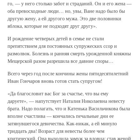
го, — у него столько забот и страданий. Он и его жена —
оба превосходные люди… но, увы, Ване надо было бы
другую жену, а ей другого мужа. Это две половинки
яблока, которые не подходят друг другу».
И рождение четверых детей в семье не стали
препятствием для постоянных супружеских ссор и
размолвок. Болезнь и ранняя смерть урожденной княжны
Мещерской разом разрешила все давние споры…
Всего через год после кончины жены пятидесятилетний
Иван Гончаров вновь готов стать супругом!
«Да благословит вас Бог за счастье, что вы ему
даруете», — напутствует Наталия Николаевна невесту
брата. Надо полагать, что и Катенька Васильчикова была
вполне счастлива — кончались печальные дни ее
затянувшегося девичества. Как-никак, а ей минуло
тридцать два! Возраст для невесты более чем
критический. Она выходила замуж за вдовца: став женой