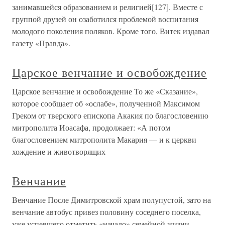
занимавшейся образованием и религией[127]. Вместе с
группой друзей он озаботился проблемой воспитания
молодого поколения поляков. Кроме того, Витек издавал
газету «Правда».
Царское венчание и освобождение
Царское венчание и освобождение То же «Сказание»,
которое сообщает об «ослабе», полученной Максимом
Греком от тверского епископа Акакия по благословению
митрополита Иоасафа, продолжает: «А потом
благословением митрополита Макария — и к церкви
хождение и животворящих
Венчание
Венчание После Димитровской храм полупустой, зато на
венчание автобус привез половину соседнего поселка,
уже успевшего отметить «начало» семейной жизни