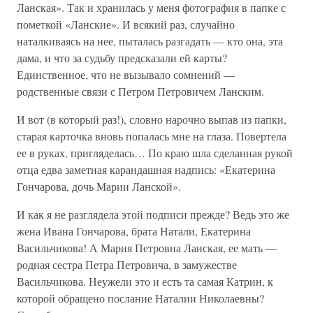
Ланская». Так и хранилась у меня фотография в папке с
пометкой «Ланские». И всякий раз, случайно
наталкиваясь на нее, пыталась разгадать — кто она, эта
дама, и что за судьбу предсказали ей карты?
Единственное, что не вызывало сомнений —
родственные связи с Петром Петровичем Ланским.
И вот (в который раз!), словно нарочно выпав из папки,
старая карточка вновь попалась мне на глаза. Повертела
ее в руках, пригляделась… По краю шла сделанная рукой
отца едва заметная карандашная надпись: «Екатерина
Гончарова, дочь Марии Ланской».
И как я не разглядела этой подписи прежде? Ведь это же
жена Ивана Гончарова, брата Натали, Екатерина
Васильчикова! А Мария Петровна Ланская, ее мать —
родная сестра Петра Петровича, в замужестве
Васильчикова. Неужели это и есть та самая Катрин, к
которой обращено послание Наталии Николаевны?