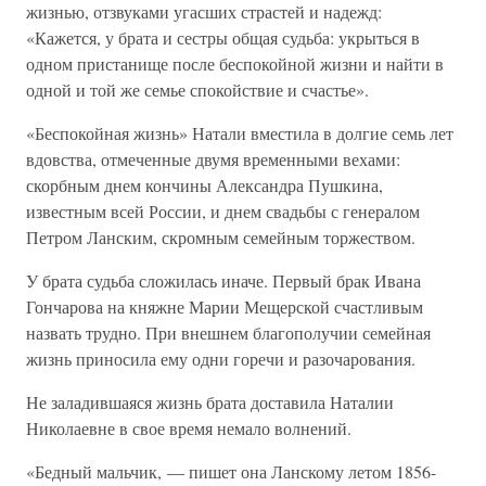
жизнью, отзвуками угасших страстей и надежд:
«Кажется, у брата и сестры общая судьба: укрыться в
одном пристанище после беспокойной жизни и найти в
одной и той же семье спокойствие и счастье».
«Беспокойная жизнь» Натали вместила в долгие семь лет
вдовства, отмеченные двумя временными вехами:
скорбным днем кончины Александра Пушкина,
известным всей России, и днем свадьбы с генералом
Петром Ланским, скромным семейным торжеством.
У брата судьба сложилась иначе. Первый брак Ивана
Гончарова на княжне Марии Мещерской счастливым
назвать трудно. При внешнем благополучии семейная
жизнь приносила ему одни горечи и разочарования.
Не заладившаяся жизнь брата доставила Наталии
Николаевне в свое время немало волнений.
«Бедный мальчик, — пишет она Ланскому летом 1856-