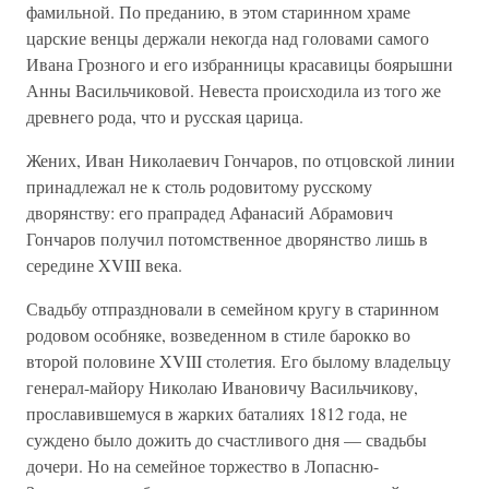
фамильной. По преданию, в этом старинном храме
царские венцы держали некогда над головами самого
Ивана Грозного и его избранницы красавицы боярышни
Анны Васильчиковой. Невеста происходила из того же
древнего рода, что и русская царица.
Жених, Иван Николаевич Гончаров, по отцовской линии
принадлежал не к столь родовитому русскому
дворянству: его прапрадед Афанасий Абрамович
Гончаров получил потомственное дворянство лишь в
середине XVIII века.
Свадьбу отпраздновали в семейном кругу в старинном
родовом особняке, возведенном в стиле барокко во
второй половине XVIII столетия. Его былому владельцу
генерал-майору Николаю Ивановичу Васильчикову,
прославившемуся в жарких баталиях 1812 года, не
суждено было дожить до счастливого дня — свадьбы
дочери. Но на семейное торжество в Лопасню-