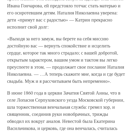
Ивана Гончарова, ей предстояло тотчас стать матерью и
его осиротевшим детям. Наталия Николаевна уверена:
дети «примут вас с радостью» — Катрин прекрасно
исполнит свой долг:
«Выходя за него замуж, вы берете на себя миссию
достойную вас — вернуть спокойствие и исцелить
сердце, которое так много страдало; с вашей добротой,
открытым характером, вашим умом и тактом вы легко
преуспеете в этом, — продолжает свое послание Наталия
Николаевна. — …А теперь скажите мне, когда и где будет
свадьба. Муж и я рассчитываем быть непременно».
В июне 1860 года в церкви Зачатия Святой Анны, что в
селе Лопасня Серпуховского уезда Московской губернии,
шла торжественная венчальная служба: гремел хор, и
священник, соединив руки новобрачных, трижды
обводил их вокруг аналоя. Невестой была Екатерина
Васильчикова, и церковь, где она венчалась, считалась