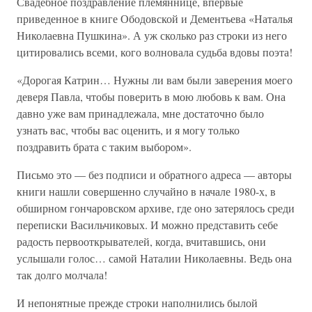
Свадебное поздравление племяннице, впервые
приведенное в книге Ободовской и Дементьева «Наталья
Николаевна Пушкина». А уж сколько раз строки из него
цитировались всеми, кого волновала судьба вдовы поэта!
«Дорогая Катрин… Нужны ли вам были заверения моего
деверя Павла, чтобы поверить в мою любовь к вам. Она
давно уже вам принадлежала, мне достаточно было
узнать вас, чтобы вас оценить, и я могу только
поздравить брата с таким выбором».
Письмо это — без подписи и обратного адреса — авторы
книги нашли совершенно случайно в начале 1980-х, в
обширном гончаровском архиве, где оно затерялось среди
переписки Васильчиковых. И можно представить себе
радость первооткрывателей, когда, вчитавшись, они
услышали голос… самой Наталии Николаевны. Ведь она
так долго молчала!
И непонятные прежде строки наполнились былой