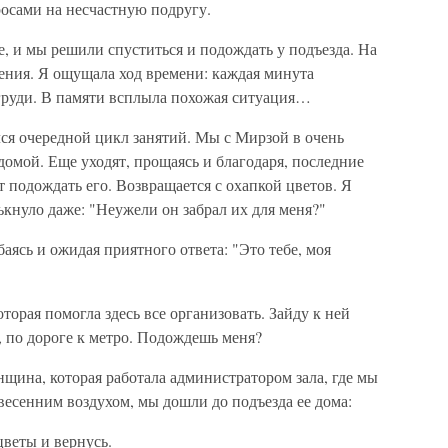
росами на несчастную подругу.
е, и мы решили спуститься и подождать у подъезда. На
ения. Я ощущала ход времени: каждая минута
 груди. В памяти всплыла похожая ситуация…
ся очередной цикл занятий. Мы с Мирзой в очень
омой. Еще уходят, прощаясь и благодаря, последние
т подождать его. Возвращается с охапкой цветов. Я
ькнуло даже: "Неужели он забрал их для меня?"
аясь и ожидая приятного ответа: "Это тебе, моя
орая помогла здесь все организовать. Зайду к ней
, по дороге к метро. Подождешь меня?
щина, которая работала администратором зала, где мы
весенним воздухом, мы дошли до подъезда ее дома:
веты и вернусь.