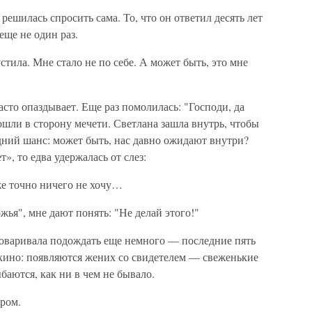
ешилась спросить сама. То, что он ответил десять лет
еще не один раз.
стила. Мне стало не по себе. А может быть, это мне
то опаздывает. Еще раз помолилась: "Господи, да
ошли в сторону мечети. Светлана зашла внутрь, чтобы
дний шанс: может быть, нас давно ожидают внутри?
», то едва удержалась от слез:
е точно ничего не хочу…
ожья", мне дают понять: "Не делай этого!"
говаривала подождать еще немного — последние пять
 кино: появляются жених со свидетелем — свеженькие
баются, как ни в чем не бывало.
ром.