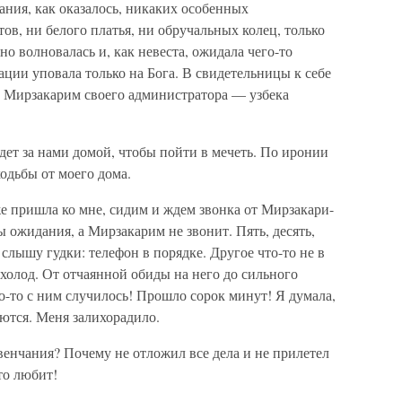
ания, как оказалось, никаких особенных
ов, ни белого платья, ни обручальных колец, только
но волновалась и, как невеста, ожидала чего-то
ции уповала только на Бога. В свидетельницы к себе
 Мирзакарим своего администратора — узбека
ет за нами домой, чтобы пойти в мечеть. По иронии
ходьбы от моего дома.
же пришла ко мне, сидим и ждем звонка от Мирзакари-
 ожидания, а Мирзакарим не звонит. Пять, десять,
лышу гудки: телефон в порядке. Другое что-то не в
 холод. От отчаянной обиды на него до сильного
о-то с ним случилось! Прошло сорок минут! Я думала,
аются. Меня залихорадило.
венчания? Почему не отложил все дела и не прилетел
то любит!