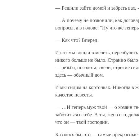
— Решили зайти домой и забрать вас,
— А почему не позвонили, как догова
вопросы, а в голове: "Ну что же тепер
— Как что? Вперед!
И вот мы вошли в мечеть, переобулись 
никого больше не было. Странно было 
— резьба, позолота, свечи, строгие св
здесь — обычный дом.
И мы сидим на корточках. Никогда в ж
качестве невесты.
— …И теперь муж твой — o хозяин твой
заботиться о тебе. А ты, жена его, до
что он — твой господин.
Казалось бы, это — самые прекрасные 