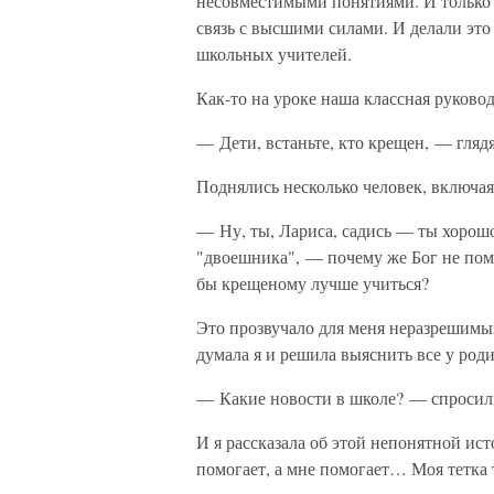
несовместимыми понятиями. И только
связь с высшими силами. И делали это
школьных учителей.
Как-то на уроке наша классная руково
— Дети, встаньте, кто крещен, — глядя
Поднялись несколько человек, включая
— Ну, ты, Лариса, садись — ты хорошо
"двоешника", — почему же Бог не помо
бы крещеному лучше учиться?
Это прозвучало для меня неразрешимым
думала я и решила выяснить все у роди
— Какие новости в школе? — спросил
И я рассказала об этой непонятной ис
помогает, а мне помогает… Моя тетка 