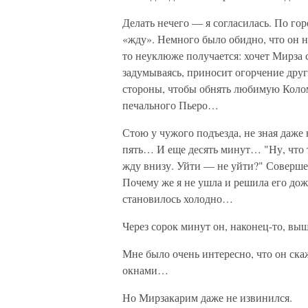
Делать нечего — я согласилась. По гор
«жду». Немного было обидно, что он не
то неуклюже получается: хочет Мирза с
задумываясь, приносит огорчение друг
стороны, чтобы обнять любимую Колом
печального Пьеро…
Стою у чужого подъезда, не зная даже
пять… И еще десять минут… "Ну, что т
жду внизу. Уйти — не уйти?" Совершен
Почему же я не ушла и решила его дож
становилось холодно…
Через сорок минут он, наконец-то, вы
Мне было очень интересно, что он ска
окнами…
Но Мирзакарим даже не извинился.