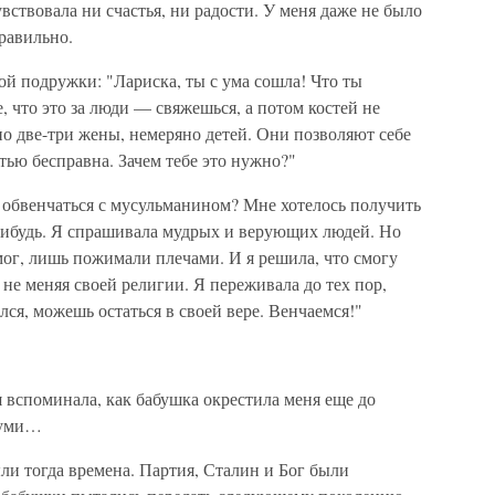
вствовала ни счастья, ни радости. У меня даже не было
равильно.
й подружки: "Лариска, ты с ума сошла! Что ты
, что это за люди — свяжешься, а потом костей не
по две-три жены, немеряно детей. Они позволяют себе
ью бесправна. Зачем тебе это нужно?"
я обвенчаться с мусульманином? Мне хотелось получить
нибудь. Я спрашивала мудрых и верующих людей. Но
мог, лишь пожимали плечами. И я решила, что смогу
, не меняя своей религии. Я переживала до тех пор,
ился, можешь остаться в своей вере. Венчаемся!"
вспоминала, как бабушка окрестила меня еще до
ухуми…
ли тогда времена. Партия, Сталин и Бог были