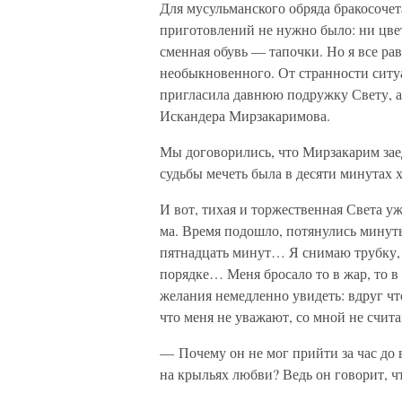
Для мусульманского обряда бракосочет
приготовлений не нужно было: ни цвет
сменная обувь — тапочки. Но я все рав
необыкновенного. От странности ситуа
пригласила давнюю подружку Свету, а
Искандера Мирзакаримова.
Мы договорились, что Мирзакарим заед
судьбы мечеть была в десяти минутах 
И вот, тихая и торжественная Света у
ма. Время подошло, потянулись минуты
пятнадцать минут… Я снимаю трубку, с
порядке… Меня бросало то в жар, то в
желания немедленно увидеть: вдруг чт
что меня не уважают, со мной не счит
— Почему он не мог прийти за час до 
на крыльях любви? Ведь он говорит, ч