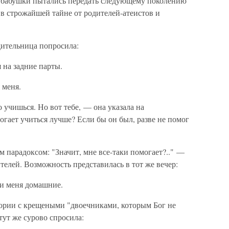
 бабушки пытались передать следующему поколению
 в строжайшей тайне от родителей-атеистов и
дительница попросила:
 на задние парты.
 меня.
 учишься. Но вот тебе, — она указала на
гает учиться лучше? Если бы он был, разве не помог
 парадоксом: "Значит, мне все-таки помогает?.." —
телей. Возможность представилась в тот же вечер:
и меня домашние.
тории с крещеными "двоечниками, которым Бог не
тут же сурово спросила: