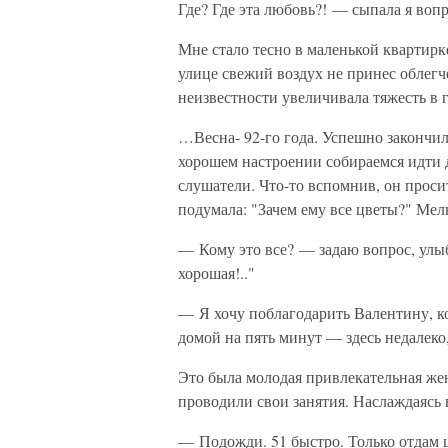
Где? Где эта любовь?! — сыпала я воп
Мне стало тесно в маленькой квартирк
улице свежий воздух не принес облегч
неизвестности увеличивала тяжесть в
…Весна- 92-го года. Успешно закончил
хорошем настроении собираемся идти д
слушатели. Что-то вспомнив, он проси
подумала: "Зачем ему все цветы?" Мел
— Кому это все? — задаю вопрос, улыб
хорошая!.."
— Я хочу поблагодарить Валентину, кот
домой на пять минут — здесь недалеко
Это была молодая привлекательная жен
проводили свои занятия. Наслаждаясь 
— Подожди. 51 быстро. Только отдам ц