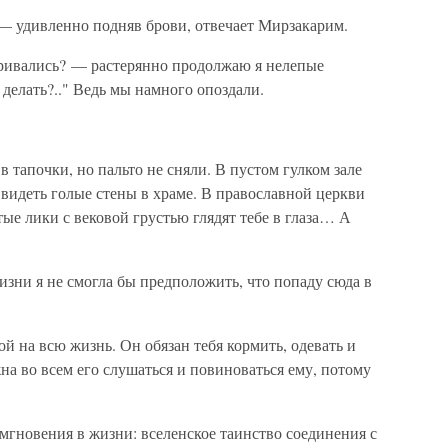
 — удивленно подняв брови, отвечает Мирзакарим.
ривались? — растерянно продолжаю я нелепые
ь делать?.." Ведь мы намного опоздали.
в тапочки, но пальто не сняли. В пустом гулком зале
видеть голые стены в храме. В православной церкви
ятые лики с вековой грустью глядят тебе в глаза… А
изни я не смогла бы предположить, что попаду сюда в
 на всю жизнь. Он обязан тебя кормить, одевать и
лжна во всем его слушаться и повиноваться ему, потому
мгновения в жизни: вселенское таинство соединения с