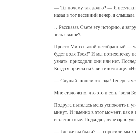
— Ты почему так долго? — Я все-таки р
назад в тот весенний вечер, я слышала 
…Рассказав Свете эту историю, я загру
знак свыше?..
Просто Мирза такой несобранный — час
будет воля Твоя!" И мы потихонечку п
узнать, приходили они или нет. После
Когда я прочла на Све-тином лице: «Нет
— Слушай, пошли отсюда! Теперь я уж
Мне стало ясно, что это и есть "воля Б
Подруга пыталась меня успокоить и у
минут. И именно в этот момент, как в
и элегантные. Подходят, лучезарно улы
— Где же вы были? — спросили мы хо