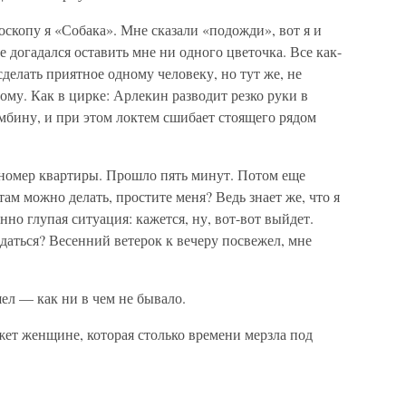
оскопу я «Собака». Мне сказали «подожди», вот я и
 догадался оставить мне ни одного цветочка. Все как-
делать приятное одному человеку, но тут же, не
ому. Как в цирке: Арлекин разводит резко руки в
бину, и при этом локтем сшибает стоящего рядом
 номер квартиры. Прошло пять минут. Потом еще
ам можно делать, простите меня? Ведь знает же, что я
но глупая ситуация: кажется, ну, вот-вот выйдет.
даться? Весенний ветерок к вечеру посвежел, мне
шел — как ни в чем не бывало.
жет женщине, которая столько времени мерзла под