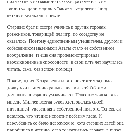
полную версию маминой сказки; разумеется, сие
таинство происходило в “момент уединения” под
ветвями великанши-пихты.
Старшие брат и сестра учились в других городах,
ровесников, товарищей для игр, по соседству не
оказалось. Поэтому единственным утешителем, другом и
собеседником маленькой Агаты стало ее собственное
воображение. И еще она продемонстрировала
необыкновенные способности: в свои пять лет научилась
читать, сама, без всякой помощи!
Почему вдруг Клара решила, что не стоит младшую
дочку учить чтению раньше восьми лет? Об этом
домашние предания умалчивают. Известно только, что
миссис Миллер всегда руководствовалась своей
интуицией, уверенная в собственной правоте. Теперь ей
казалось, что чтение испортит ребенку глаза. И
переубедить ее было невозможно, хотя старших детей она
приобщила к чтению, едва те научились держать в руках