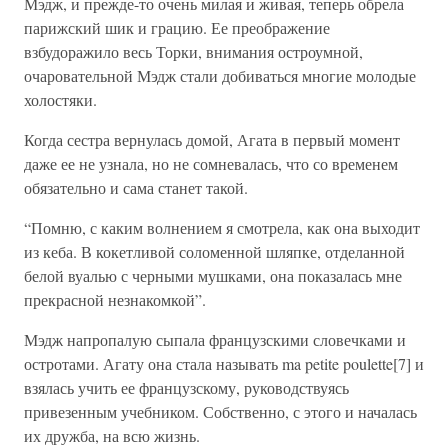
Мэдж, и прежде-то очень милая и живая, теперь обрела
парижский шик и грацию. Ее преображение
взбудоражило весь Торки, внимания остроумной,
очаровательной Мэдж стали добиваться многие молодые
холостяки.
Когда сестра вернулась домой, Агата в первый момент
даже ее не узнала, но не сомневалась, что со временем
обязательно и сама станет такой.
“Помню, с каким волнением я смотрела, как она выходит
из кеба. В кокетливой соломенной шляпке, отделанной
белой вуалью с черными мушками, она показалась мне
прекрасной незнакомкой”.
Мэдж напропалую сыпала французскими словечками и
остротами. Агату она стала называть ma petite poulette[7] и
взялась учить ее французскому, руководствуясь
привезенным учебником. Собственно, с этого и началась
их дружба, на всю жизнь.