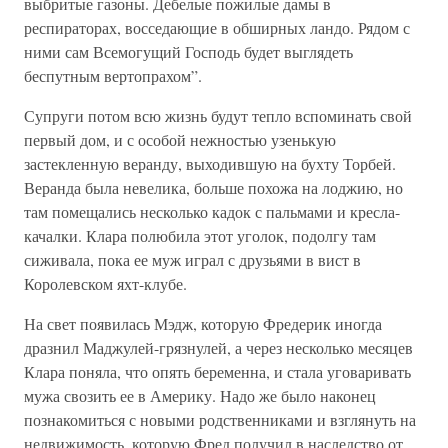
выбритые газоны. Дебелые пожилые дамы в
респираторах, восседающие в обширных ландо. Рядом с
ними сам Всемогущий Господь будет выглядеть
беспутным вертопрахом”.
Супруги потом всю жизнь будут тепло вспоминать свой
первый дом, и с особой нежностью узенькую
застекленную веранду, выходившую на бухту Торбей.
Веранда была невелика, больше похожа на лоджию, но
там помещались несколько кадок с пальмами и кресла-
качалки. Клара полюбила этот уголок, подолгу там
сиживала, пока ее муж играл с друзьями в вист в
Королевском яхт-клубе.
На свет появилась Мэдж, которую Фредерик иногда
дразнил Маджулей-грязнулей, а через несколько месяцев
Клара поняла, что опять беременна, и стала уговаривать
мужа свозить ее в Америку. Надо же было наконец
познакомиться с новыми родственниками и взглянуть на
недвижимость, которую Фред получил в наследство от