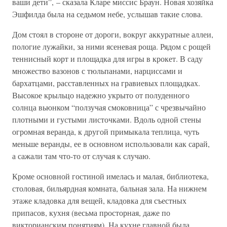
ваши дети”, – сказала Кларе миссис Браун. Новая хозяйка
Эшфилда была на седьмом небе, услышав такие слова.
Дом стоял в стороне от дороги, вокруг аккуратные аллеи,
пологие лужайки, за ними ясеневая роща. Рядом с рощей
теннисный корт и площадка для игры в крокет. В саду
множество вазонов с тюльпанами, нарциссами и
бархатцами, расставленных на гравиевых площадках.
Высокое крыльцо надежно укрыто от полуденного
солнца вьюнком “ползучая смоковница” с чрезвычайно
плотными и густыми листочками. Вдоль одной стены
огромная веранда, к другой примыкала теплица, чуть
меньше веранды, ее в основном использовали как сарай,
а сажали там что-то от случая к случаю.
Кроме основной гостиной имелась и малая, библиотека,
столовая, бильярдная комната, бальная зала. На нижнем
этаже кладовка для вещей, кладовка для съестных
припасов, кухня (весьма просторная, даже по
викторианским понятиям). На кухне главной была