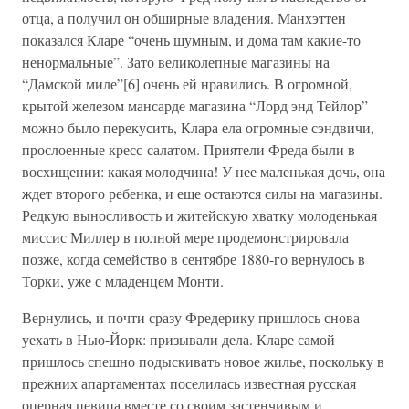
отца, а получил он обширные владения. Манхэттен
показался Кларе “очень шумным, и дома там какие-то
ненормальные”. Зато великолепные магазины на
“Дамской миле”[6] очень ей нравились. В огромной,
крытой железом мансарде магазина “Лорд энд Тейлор”
можно было перекусить, Клара ела огромные сэндвичи,
прослоенные кресс-салатом. Приятели Фреда были в
восхищении: какая молодчина! У нее маленькая дочь, она
ждет второго ребенка, и еще остаются силы на магазины.
Редкую выносливость и житейскую хватку молоденькая
миссис Миллер в полной мере продемонстрировала
позже, когда семейство в сентябре 1880-го вернулось в
Торки, уже с младенцем Монти.
Вернулись, и почти сразу Фредерику пришлось снова
уехать в Нью-Йорк: призывали дела. Кларе самой
пришлось спешно подыскивать новое жилье, поскольку в
прежних апартаментах поселилась известная русская
оперная певица вместе со своим застенчивым и