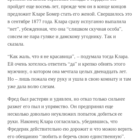
пройдет еще восемь лет, прежде чем он в конце концов
предложит Кларе Бомер стать его женой. Свершилось это
в сентябре 1877 года. Клара сразу испуганно выпалила
“нет”, убежденная, что она “слишком скучная особа”,
совсем не пара гуляке и дамскому угоднику. Так и
сказала.
“Как жаль, что я не красавица”, – подумала тогда Клара.
Ей очень хотелось ответить “да” и крепко обнять этого
мужчину, о котором она мечтала целых двенадцать лет.
Но – лишь пожала ему руку и ушла в свою комнату и там
уже дала волю слезам.
Фред был растерян и удивлен, но отказ только сильнее
разжег его пыл и упрямство. Он предпринял еще
несколько довольно неуклюжих попыток добиться ее
руки. Наконец Клара согласилась, убедившись, что
Фредерик действительно ею дорожит и что можно верить
его обещанию “любить и беречь свою единственную”.