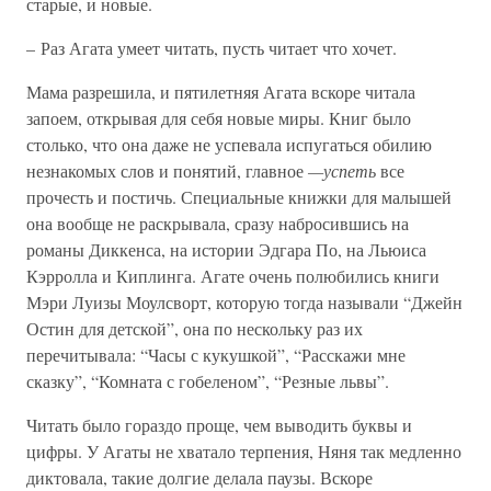
старые, и новые.
– Раз Агата умеет читать, пусть читает что хочет.
Мама разрешила, и пятилетняя Агата вскоре читала
запоем, открывая для себя новые миры. Книг было
столько, что она даже не успевала испугаться обилию
незнакомых слов и понятий, главное
—успеть
все
прочесть и постичь. Специальные книжки для малышей
она вообще не раскрывала, сразу набросившись на
романы Диккенса, на истории Эдгара По, на Льюиса
Кэрролла и Киплинга. Агате очень полюбились книги
Мэри Луизы Моулсворт, которую тогда называли “Джейн
Остин для детской”, она по нескольку раз их
перечитывала: “Часы с кукушкой”, “Расскажи мне
сказку”, “Комната с гобеленом”, “Резные львы”.
Читать было гораздо проще, чем выводить буквы и
цифры. У Агаты не хватало терпения, Няня так медленно
диктовала, такие долгие делала паузы. Вскоре