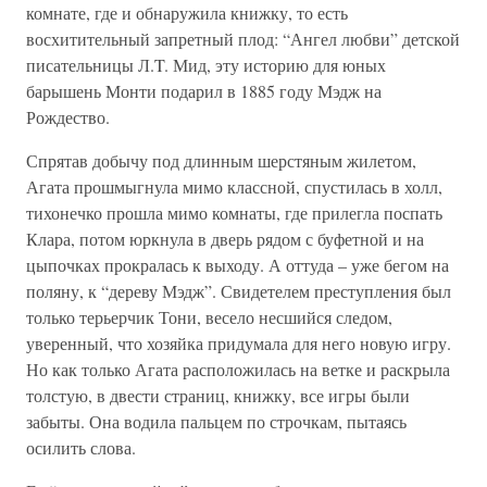
комнате, где и обнаружила книжку, то есть
восхитительный запретный плод: “Ангел любви” детской
писательницы Л.T. Мид, эту историю для юных
барышень Монти подарил в 1885 году Мэдж на
Рождество.
Спрятав добычу под длинным шерстяным жилетом,
Агата прошмыгнула мимо классной, спустилась в холл,
тихонечко прошла мимо комнаты, где прилегла поспать
Клара, потом юркнула в дверь рядом с буфетной и на
цыпочках прокралась к выходу. А оттуда – уже бегом на
поляну, к “дереву Мэдж”. Свидетелем преступления был
только терьерчик Тони, весело несшийся следом,
уверенный, что хозяйка придумала для него новую игру.
Но как только Агата расположилась на ветке и раскрыла
толстую, в двести страниц, книжку, все игры были
забыты. Она водила пальцем по строчкам, пытаясь
осилить слова.