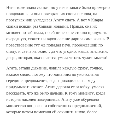
Няня тоже знала сказки, но у нее в запасе было примерно
полдюжины, и она повторяла их снова и снова, на
прогулках или укладывая Агату спать. А вот у Клары
сказки всякий раз бывали новыми. Правда, она их
мгновенно забывала, но ей ничего не стоило придумать
очередную, сюжеты и вдохновение дарила сама жизнь. В
повествование тут же попадал паук, пробежавший по
столу, и свеча на окне… да что угодно, мышь, апельсин,
дверь, которая, оказывается, умела читать чужие мысли!
Агата, затаив дыхание, ловила каждую фразу, точнее,
каждое слово, потому что мама иногда умолкала на
середине предложения, ведь приходилось на ходу
придумывать сюжет. Агата дергала ее за юбку, умоляя
рассказать, что же было дальше. К тому моменту, когда
история наконец завершалась, Агату уже обуревало
множество вопросов и собственных предположений,
которые потом помогали ей сочинить иную, более