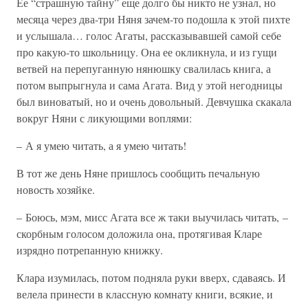
Ее “страшную тайну” еще долго бы никто не узнал, но
месяца через два-три Няня зачем-то подошла к этой пихте
и услышала… голос Агаты, рассказывавшей самой себе
про какую-то школьницу. Она ее окликнула, и из гущи
ветвей на перепуганную нянюшку свалилась книга, а
потом выпрыгнула и сама Агата. Вид у этой негодницы
был виноватый, но и очень довольный. Девчушка скакала
вокруг Няни с ликующими воплями:
– А я умею читать, а я умею читать!
В тот же день Няне пришлось сообщить печальную
новость хозяйке.
– Боюсь, мэм, мисс Агата все ж таки выучилась читать, –
скорбным голосом доложила она, протягивая Кларе
изрядно потрепанную книжку.
Клара изумилась, потом подняла руки вверх, сдаваясь. И
велела принести в классную комнату книги, всякие, и