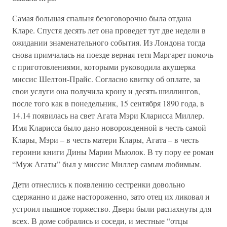
Самая большая спальня безоговорочно была отдана
Кларе. Спустя десять лет она проведет тут две недели в
ожидании знаменательного события. Из Лондона тогда
снова примчалась на поезде верная тетя Маргарет помочь
с приготовлениями, которыми руководила акушерка
миссис Шелтон-Прайс. Согласно квитку об оплате, за
свои услуги она получила крону и десять шиллингов,
после того как в понедельник, 15 сентября 1890 года, в
14.14 появилась на свет Агата Мэри Кларисса Миллер.
Имя Кларисса было дано новорожденной в честь самой
Клары, Мэри – в честь матери Клары, Агата – в честь
героини книги Дины Марии Мьюлок. В ту пору ее роман
“Муж Агаты” был у миссис Миллер самым любимым.
Дети отнеслись к появлению сестренки довольно
сдержанно и даже настороженно, зато отец их ликовал и
устроил пышное торжество. Двери были распахнуты для
всех. В доме собрались и соседи, и местные “отцы