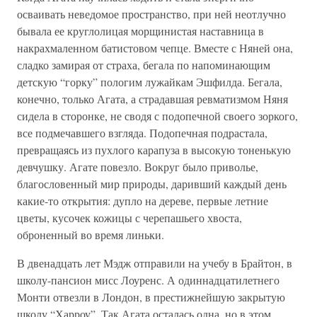
осваивать неведомое пространство, при ней неотлучно
бывала ее круглолицая морщинистая наставница в
накрахмаленном батистовом чепце. Вместе с Няней она,
сладко замирая от страха, бегала по напоминающим
детскую “горку” пологим лужайкам Эшфилда. Бегала,
конечно, только Агата, а страдавшая ревматизмом Няня
сидела в сторонке, не сводя с подопечной своего зоркого,
все подмечавшего взгляда. Подопечная подрастала,
превращаясь из пухлого карапуза в высокую тоненькую
девчушку. Агате повезло. Вокруг было приволье,
благословенный мир природы, даривший каждый день
какие-то открытия: дупло на дереве, первые летние
цветы, кусочек кожицы с черепашьего хвоста,
оброненный во время линьки.
В двенадцать лет Мэдж отправили на учебу в Брайтон, в
школу-пансион мисс Лоуренс. А одиннадцатилетнего
Монти отвезли в Лондон, в престижнейшую закрытую
школу “Харроу”. Так Агата осталась одна, но в этом,