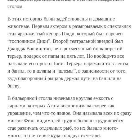
столом.
В этих историях были задействованы и домашние
животные. Первым актером в разыгрываемых спектаклях
стал ярко-желтый кенарь Голди, который был наречен
“господином Дики”. Второй театральной звездой был
Джордж Вашингтон, четырехмесячный йоркширский
терьер, подарок от папы на пять лет. Но вообще-то все
называли его просто Тони. Терьера наряжали то в ленты
и банты, то в шляпы и “шлемы”, в зависимости от того,
куда благородный рыцарь держал путь: на бал или на
битву.
В бильярдной стояла низенькая круглая емкость с
карпами, которых Агата воспринимала скорее как
украшение, чем что-то живое. Она называла всех их сразу
миссис Фиш, видимо, ей трудно было в сгрудившейся
стае различать отдельных рыб, то их бывало много-
много, то почти все куда-то вдруг исчезали.