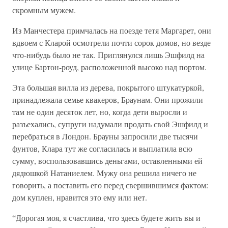
скромным мужем.
Из Манчестера примчалась на поезде тетя Маргарет, они
вдвоем с Кларой осмотрели почти сорок домов, но везде
что-нибудь было не так. Приглянулся лишь Эшфилд на
улице Бартон-роуд, расположенной высоко над портом.
Эта большая вилла из дерева, покрытого штукатуркой,
принадлежала семье квакеров, Браунам. Они прожили
там не один десяток лет, но, когда дети выросли и
разъехались, супруги надумали продать свой Эшфилд и
перебраться в Лондон. Брауны запросили две тысячи
фунтов, Клара тут же согласилась и выплатила всю
сумму, воспользовавшись деньгами, оставленными ей
дядюшкой Натаниелем. Мужу она решила ничего не
говорить, а поставить его перед свершившимся фактом:
дом куплен, нравится это ему или нет.
“Дорогая моя, я счастлива, что здесь будете жить вы и