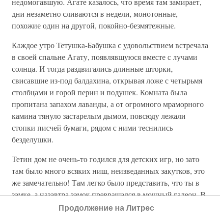
недомогавшую. Агате казалось, что время там замирает,
дни незаметно сливаются в недели, монотонные,
похожие один на другой, покойно-безмятежные.
Каждое утро Тетушка-Бабушка с удовольствием встречала
в своей спальне Агату, появлявшуюся вместе с лучами
солнца. И тогда раздвигались длинные шторки,
свисавшие из-под балдахина, открывая ложе с четырьмя
столбцами и горой перин и подушек. Комната была
пропитана запахом лаванды, а от огромного мраморного
камина тянуло застарелым дымом, повсюду лежали
стопки писчей бумаги, рядом с ними теснились
безделушки.
Тетин дом не очень-то годился для детских игр, но зато
там было много всяких ниш, неизведанных закутков, это
же замечательно! Там легко было представить, что ты в
замке, а назавтра замок превращался в мощный галеон. В
этом доме реальность всегда граничила с волшебством.
Продолжение на Литрес
Агата позже говорила, что он был “наполнен романтикой