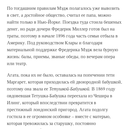
По тогдашним правилам Мэдж полагалось уже вывозить
в свет, а достойное общество, считал ее папа, можно
найти только в Нью-Йорке. Поездка туда стоила бешеных
денег, но ради дочери Фредерик Миллер готов был на
траты, поэтому в начале 1896 года часть семьи отбыла в
Америку. Под руководством Клары и благодаря
материальной поддержке Фредерика Мэдж вела бурную
жизнь: балы, приемы, званые обеды, по вечерам опера
или театр.
Агата, пока их не было, оставалась на попечении тети
Маргарет, которая приходилась ей двоюродной бабушкой,
поэтому она звала ее
Тетушкой-Бабушкой.
В 1869 году
овдовевшая Тетушка-Бабушка переехала из Чешира в
Илинг, который впоследствии превратится в
престижный лондонский пригород. Агата подолгу
гостила в ее огромном особняке – вместе с матерью,
которая тревожилась за старушку, постоянно