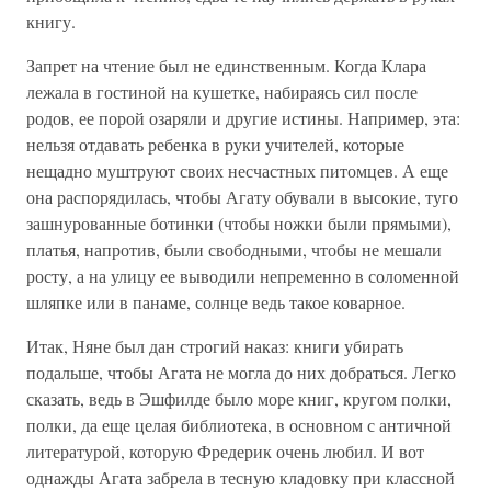
книгу.
Запрет на чтение был не единственным. Когда Клара
лежала в гостиной на кушетке, набираясь сил после
родов, ее порой озаряли и другие истины. Например, эта:
нельзя отдавать ребенка в руки учителей, которые
нещадно муштруют своих несчастных питомцев. А еще
она распорядилась, чтобы Агату обували в высокие, туго
зашнурованные ботинки (чтобы ножки были прямыми),
платья, напротив, были свободными, чтобы не мешали
росту, а на улицу ее выводили непременно в соломенной
шляпке или в панаме, солнце ведь такое коварное.
Итак, Няне был дан строгий наказ: книги убирать
подальше, чтобы Агата не могла до них добраться. Легко
сказать, ведь в Эшфилде было море книг, кругом полки,
полки, да еще целая библиотека, в основном с античной
литературой, которую Фредерик очень любил. И вот
однажды Агата забрела в тесную кладовку при классной