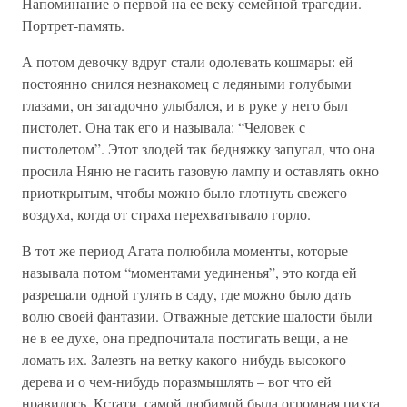
Напоминание о первой на ее веку семейной трагедии.
Портрет-память.
А потом девочку вдруг стали одолевать кошмары: ей
постоянно снился незнакомец с ледяными голубыми
глазами, он загадочно улыбался, и в руке у него был
пистолет. Она так его и называла: “Человек с
пистолетом”. Этот злодей так бедняжку запугал, что она
просила Няню не гасить газовую лампу и оставлять окно
приоткрытым, чтобы можно было глотнуть свежего
воздуха, когда от страха перехватывало горло.
В тот же период Агата полюбила моменты, которые
называла потом “моментами уединенья”, это когда ей
разрешали одной гулять в саду, где можно было дать
волю своей фантазии. Отважные детские шалости были
не в ее духе, она предпочитала постигать вещи, а не
ломать их. Залезть на ветку какого-нибудь высокого
дерева и о чем-нибудь поразмышлять – вот что ей
нравилось. Кстати, самой любимой была огромная пихта,