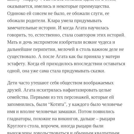
оказывается, имелись и некоторые преимущества.
Одиноко ей совсем не было, ее обожали слуги, ее
обожали родители. Клара умела придумывать
замечательные истории. И когда Агата научилась
говорить, то, естественно, стала соавтором этих историй.
Мать и дочь экспромтом изобретали всякие чудеса и
дальнейшие перипетии, мелочей в столь важном деле не
существовало. А после Агата как бы приняла у матери
эстафету. Когда ей приходилось впоследствии оставаться
одной, она уже сама стала придумывать сказки.
Дети часто утешают себя обществом воображаемых
друзей. Агата исхитрялась нафантазировать целые
семейства. Первыми из тех персонажей, которые ей
запомнились, были “Котята”, у каждого было человечье
имя и вполне человечьи замашки. Потом появились
гладиаторы, похожие на викингов, дальше – рыцари
Круглого стола, впрочем, иногда рыцари были
вынуждены довольствоваться и обычным квадратным