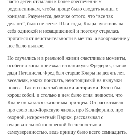
часто детей отсылали к более обеспеченным
родственникам, чтобы проще было сводить концы с
концами. Разумеется, девочке оттого, что “все так
делают”, было не легче. Шли годы, Клара чувствовала
себя одинокой и незащищенной и поэтому старалась
прятаться от действительности в мечтах, а воображение у
нее было пылкое.
Но случались и в реальной жизни счастливые моменты,
особенно когда приезжал на каникулы Фредерик, сынок
дяди Натаниеля. Фред был старше Клары на девять лет,
весельчак, каких поискать, неистощимый на выдумки
повеса. Так и сыпал забавными историями. Кузен был
хорош собой, и столько в нем было огня, живости, что
Кларе он казался сказочным принцем. Он рассказывал
про свою нью-йоркскую жизнь, про Калифорнию, про
озорной, искрометный Париж, рассказывал с
очаровательной юношеской беспечностью и
самоуверенностью, ведь принцу было всего семнадцать.