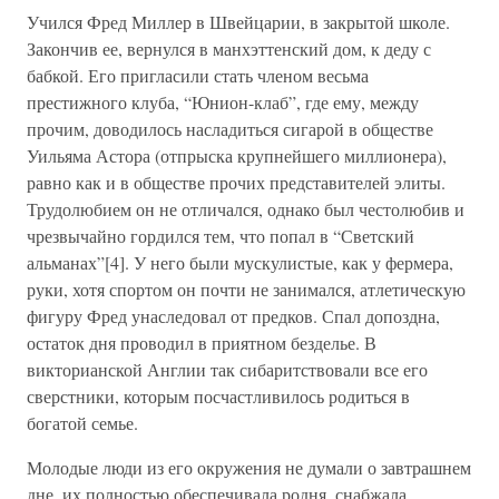
Учился Фред Миллер в Швейцарии, в закрытой школе.
Закончив ее, вернулся в манхэттенский дом, к деду с
бабкой. Его пригласили стать членом весьма
престижного клуба, “Юнион-клаб”, где ему, между
прочим, доводилось насладиться сигарой в обществе
Уильяма Астора (отпрыска крупнейшего миллионера),
равно как и в обществе прочих представителей элиты.
Трудолюбием он не отличался, однако был честолюбив и
чрезвычайно гордился тем, что попал в “Светский
альманах”[4]. У него были мускулистые, как у фермера,
руки, хотя спортом он почти не занимался, атлетическую
фигуру Фред унаследовал от предков. Спал допоздна,
остаток дня проводил в приятном безделье. В
викторианской Англии так сибаритствовали все его
сверстники, которым посчастливилось родиться в
богатой семье.
Молодые люди из его окружения не думали о завтрашнем
дне, их полностью обеспечивала родня, снабжала