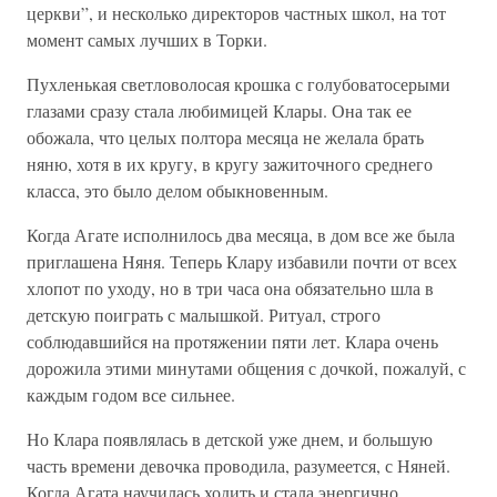
церкви”, и несколько директоров частных школ, на тот
момент самых лучших в Торки.
Пухленькая светловолосая крошка с голубоватосерыми
глазами сразу стала любимицей Клары. Она так ее
обожала, что целых полтора месяца не желала брать
няню, хотя в их кругу, в кругу зажиточного среднего
класса, это было делом обыкновенным.
Когда Агате исполнилось два месяца, в дом все же была
приглашена Няня. Теперь Клару избавили почти от всех
хлопот по уходу, но в три часа она обязательно шла в
детскую поиграть с малышкой. Ритуал, строго
соблюдавшийся на протяжении пяти лет. Клара очень
дорожила этими минутами общения с дочкой, пожалуй, с
каждым годом все сильнее.
Но Клара появлялась в детской уже днем, и большую
часть времени девочка проводила, разумеется, с Няней.
Когда Агата научилась ходить и стала энергично