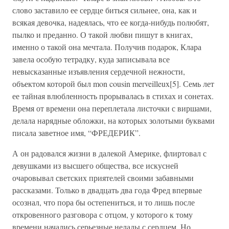
слово заставило ее сердце биться сильнее, она, как и
всякая девочка, надеялась, что ее когда-нибудь полюбят,
пылко и преданно. О такой любви пишут в книгах,
именно о такой она мечтала. Получив подарок, Клара
завела особую тетрадку, куда записывала все
невысказанные изъявления сердечной нежности,
объектом которой был mon cousin merveilleux[5]. Семь лет
ее тайная влюбленность прорывалась в стихах и сонетах.
Время от времени она переплетала листочки с виршами,
делала нарядные обложки, на которых золотыми буквами
писала заветное имя, “ФРЕДЕРИК”.
А он радовался жизни в далекой Америке, флиртовал с
девушками из высшего общества, все искусней
очаровывал светских приятелей своими забавными
рассказами. Только в двадцать два года Фред впервые
осознал, что пора бы остепениться, и то лишь после
откровенного разговора с отцом, у которого к тому
времени начались серьезные нелады с сердцем. Но