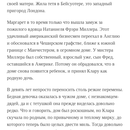
своей матери. Жила тетя в Бейсуотере, это западный
пригород Лондона.
Маргарет в то время только что вышла замуж за
пожилого вдовца Натаниеля Фрэри Миллера. Этот
удачливый американский бизнесмен переехал в Англию
и обосновался в Чеширском графстве, ближе к южной
границе с Манчестером, в огромном доме. У мистера
Миллера был собственный, взрослый уже, сын Фред,
оставшийся в Америке. Потому он обрадовался, что в
доме снова появится ребенок, и принял Клару как
родную дочь.
В девять лет непросто переносить столь резкие перемены.
Бедная девочка оказалась в чужом доме, с незнакомцем-
дядей, да и с тетушкой она прежде виделась довольно
редко. Что и говорить, дом был роскошным, но Клара
скучала по родным, по привычному и теплому мирку, до
которого теперь было целых двести миль. Тогда довольно