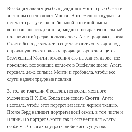
Всеобщим любимцем был денди-динмонт-терьер Скотти,
хозяином его числился Монти. Этот смешной кудлатый
пес часто разгуливал по большой гостиной, лапы
короткие, шерсть длинная, заодно протирал ею пыльный
пол: комнатой редко пользовались. Агата родилась, когда
Скотти было десять лет, а еще через пять он угодил под
опрокинувшуюся повозку продавца горшков и щеток.
Безутешный Монти похоронил его на заднем дворе, где
покоились все жившие когда-то в Эшфилде звери. Агата
горевала даже сильнее Монти и требовала, чтобы все
слуги надели траурные повязки.
За год до трагедии Фредерик попросил местного
художника Н.Х.Дж. Бэрда нарисовать Скотти. Агата
настояла, чтобы этот портрет завесили черной тканью.
Позже Бэрд напишет портреты всей семьи, в том числе и
Нянин. Но портрет Скотти так и останется для Агаты
особым. Это символ утраты любимого существа.