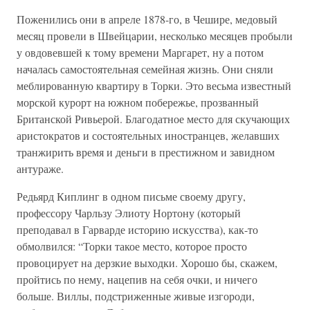
Поженились они в апреле 1878-го, в Чешире, медовый
месяц провели в Швейцарии, несколько месяцев пробыли
у овдовевшей к тому времени Маргарет, ну а потом
началась самостоятельная семейная жизнь. Они сняли
меблированную квартиру в Торки. Это весьма известный
морской курорт на южном побережье, прозванный
Британской Ривьерой. Благодатное место для скучающих
аристократов и состоятельных иностранцев, желавших
транжирить время и деньги в престижном и завидном
антураже.
Редьярд Киплинг в одном письме своему другу,
профессору Чарльзу Элиоту Нортону (который
преподавал в Гарварде историю искусства), как-то
обмолвился: “Торки такое место, которое просто
провоцирует на дерзкие выходки. Хорошо бы, скажем,
пройтись по нему, нацепив на себя очки, и ничего
больше. Виллы, подстриженные живые изгороди,