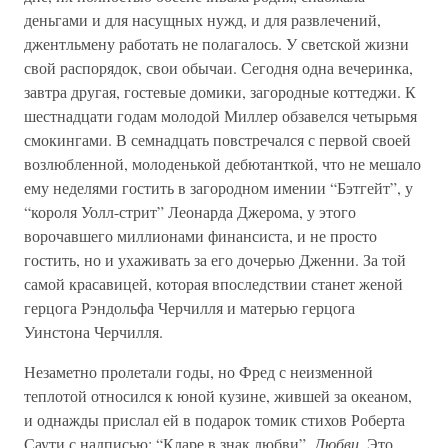
деньгами и для насущных нужд, и для развлечений,
джентльмену работать не полагалось. У светской жизни
свой распорядок, свои обычаи. Сегодня одна вечеринка,
завтра другая, гостевые домики, загородные коттеджи. К
шестнадцати годам молодой Миллер обзавелся четырьмя
смокингами. В семнадцать повстречался с первой своей
возлюбленной, молоденькой дебютанткой, что не мешало
ему неделями гостить в загородном имении “Бэтгейт”, у
“короля Уолл-стрит” Леонарда Джерома, у этого
ворочавшего миллионами финансиста, и не просто
гостить, но и ухаживать за его дочерью Дженни. За той
самой красавицей, которая впоследствии станет женой
герцога Рэндольфа Черчилля и матерью герцога
Уинстона Черчилля.
Незаметно пролетали годы, но Фред с неизменной
теплотой относился к юной кузине, жившей за океаном,
и однажды прислал ей в подарок томик стихов Роберта
Саути с надписью: “Кларе в знак любви”.
Любви.
Это