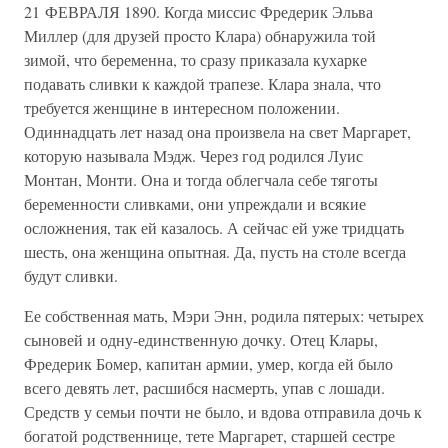
21 ФЕВРАЛЯ 1890. Когда миссис Фредерик Эльва
Миллер (для друзей просто Клара) обнаружила той
зимой, что беременна, то сразу приказала кухарке
подавать сливки к каждой трапезе. Клара знала, что
требуется женщине в интересном положении.
Одиннадцать лет назад она произвела на свет Маргарет,
которую называла Мэдж. Через год родился Луис
Монтан, Монти. Она и тогда облегчала себе тяготы
беременности сливками, они упреждали и всякие
осложнения, так ей казалось. А сейчас ей уже тридцать
шесть, она женщина опытная. Да, пусть на столе всегда
будут сливки.
Ее собственная мать, Мэри Энн, родила пятерых: четырех
сыновей и одну-единственную дочку. Отец Клары,
Фредерик Бомер, капитан армии, умер, когда ей было
всего девять лет, расшибся насмерть, упав с лошади.
Средств у семьи почти не было, и вдова отправила дочь к
богатой родственнице, тете Маргарет, старшей сестре