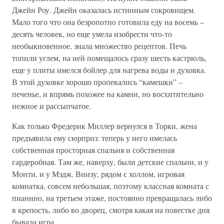
Джейн Роу. Джейн оказалась истинным сокровищем.
Мало того что она безропотно готовила еду на восемь –
десять человек, но еще умела изобрести что-то
необыкновенное, знала множество рецептов. Печь
топили углем, на ней помещалось сразу шесть кастрюль,
еще у плиты имелся бойлер для нагрева воды и духовка.
В этой духовке хорошо пропекались “камешки” –
печенье, и впрямь похожее на камни, но восхитительно
нежное и рассыпчатое.
Как только Фредерик Миллер вернулся в Торки, жена
предъявила ему сюрприз: теперь у него имелась
собственная просторная спальня и собственная
гардеробная. Там же, наверху, были детские спальни, и у
Монти, и у Мэдж. Внизу, рядом с холлом, игровая
комнатка, совсем небольшая, поэтому классная комната с
пианино, на третьем этаже, постоянно превращалась либо
в крепость, либо во дворец, смотря какая на повестке дня
бывала игра.