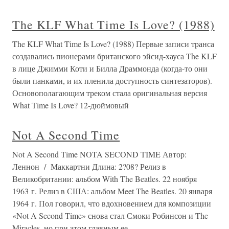
The KLF What Time Is Love? (1988)
The KLF What Time Is Love? (1988) Первые записи транса
создавались пионерами британского эйсид-хауса The KLF
в лице Джимми Коти и Билла Драммонда (когда-то они
были панками, и их пленила доступность синтезаторов).
Основополагающим треком стала оригинальная версия
What Time Is Love? 12-дюймовый
Not A Second Time
Not A Second Time NOTA SECOND TIME Автор:
Леннон / Маккартни Длина: 2?08? Релиз в
Великобритании: альбом With The Beatles. 22 ноября
1963 г. Релиз в США: альбом Meet The Beatles. 20 января
1964 г. Пол говорил, что вдохновением для композиции
«Not A Second Time» снова стал Смоки Робинсон и The
Miracles, но при этом главным ее