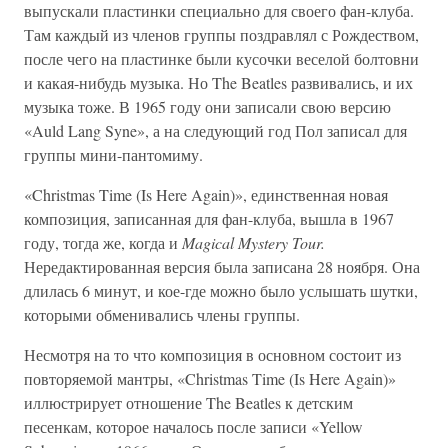
выпускали пластинки специально для своего фан-клуба.
Там каждый из членов группы поздравлял с Рождеством,
после чего на пластинке были кусочки веселой болтовни
и какая-нибудь музыка. Но The Beatles развивались, и их
музыка тоже. В 1965 году они записали свою версию
«Auld Lang Syne», а на следующий год Пол записал для
группы мини-пантомиму.
«Christmas Time (Is Here Again)», единственная новая
композиция, записанная для фан-клуба, вышла в 1967
году, тогда же, когда и
Magical Mystery Tour.
Нередактированная версия была записана 28 ноября. Она
длилась 6 минут, и кое-где можно было услышать шутки,
которыми обменивались члены группы.
Несмотря на то что композиция в основном состоит из
повторяемой мантры, «Christmas Time (Is Here Again)»
иллюстрирует отношение The Beatles к детским
песенкам, которое началось после записи «Yellow