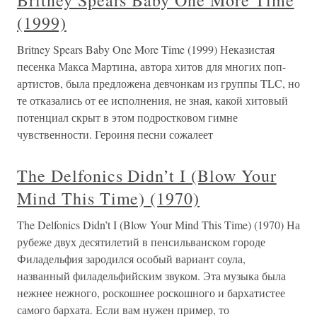
Britney Spears Baby One More Time
(1999)
Britney Spears Baby One More Time (1999) Неказистая
песенка Макса Мартина, автора хитов для многих поп-
артистов, была предложена девчонкам из группы TLC, но
те отказались от ее исполнения, не зная, какой хитовый
потенциал скрыт в этом подростковом гимне
чувственности. Героиня песни сожалеет
The Delfonics Didn’t I (Blow Your
Mind This Time) (1970)
The Delfonics Didn’t I (Blow Your Mind This Time) (1970) На
рубеже двух десятилетий в пенсильванском городе
Филадельфия зародился особый вариант соула,
названный филадельфийским звуком. Эта музыка была
нежнее нежного, роскошнее роскошного и бархатистее
самого бархата. Если вам нужен пример, то