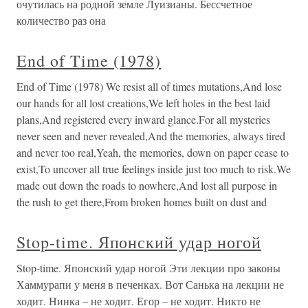
очутилась на родной земле Луизианы. Бессчетное
количество раз она
End of Time (1978)
End of Time (1978) We resist all of times mutations,And lose
our hands for all lost creations,We left holes in the best laid
plans,And registered every inward glance.For all mysteries
never seen and never revealed,And the memories, always tired
and never too real,Yeah, the memories, down on paper cease to
exist,To uncover all true feelings inside just too much to risk.We
made out down the roads to nowhere,And lost all purpose in
the rush to get there,From broken homes built on dust and
Stop-time. Японский удар ногой
Stop-time. Японский удар ногой Эти лекции про законы
Хаммурапи у меня в печенках. Вот Санька на лекции не
ходит. Нинка – не ходит. Егор – не ходит. Никто не