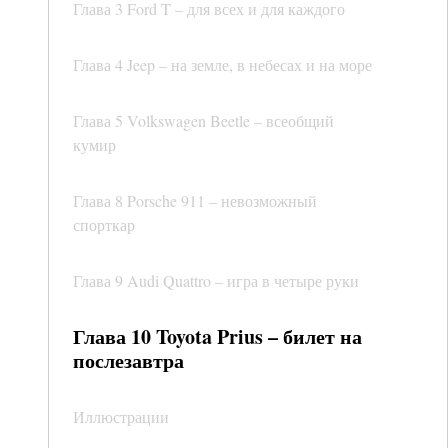
Глава 3 Ford T – для всех и для каждого
Глава 4 Jeep – на земле, в небесах и на море
Глава 5 Volkswagen Beetle – всеобщий
кумир
Глава 8 Porsche 911 – невозможный
спорткар
Глава 9 Audi Quattro – игра в четыре руки
Глава 10 Toyota Prius – билет на
послезавтра
Иллюстрации