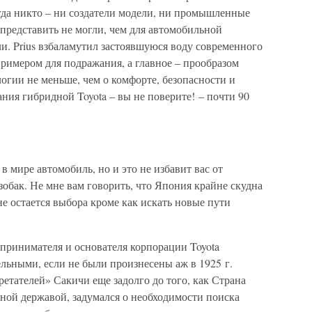
гда никто – ни создатели модели, ни промышленные
 представить не могли, чем для автомобильной
и. Prius взбаламутил застоявшуюся воду современного
примером для подражания, а главное – прообразом
логии не меньше, чем о комфорте, безопасности и
ания гибридной Toyota – вы не поверите! – почти 90
 мире автомобиль, но и это не избавит вас от
зобак. Не мне вам говорить, что Япония крайне скудна
не остается выбора кроме как искать новые пути
принимателя и основателя корпорации Toyota
ительными, если не были произнесены аж в 1925 г.
етателей» Сакичи еще задолго до того, как Страна
ной державой, задумался о необходимости поиска