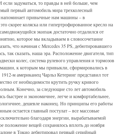
 если задуматься, то правды в ней больше, чем
 самый первый автомобиль мира трехколесный
и напоминает привычные нам машины – в
это скорее коляска или гипертрофированное кресло на
. самодвижущийся экипаж достаточно отдалился от
онятию, которое мы вкладываем в словосочетание
ать, что начиная с Mercedes 35 PS, дебютировавшего
сь, так сказать, наша эра. Расположение двигателя, тип
одвески колес, система рулевого управления и тормозов
 машин, к которым мы привыкли, сформировались в
в 1912-м американец Чарльз Кетеринг представил тот
чество от необходимости крутить ручку кривого
 полным. Конечно, за следующие сто лет автомобиль
ясь быстрее и экономичнее, легче и комфортабельнее,
нологичнее, дешевле наконец. Но принципы его работы
енным остается главный постулат – все массовые
сключительно благодаря энергии, вырабатываемой
ое положение вещей сохранялось вплоть до ноября
осалоне в Токио дебютировал первый серийный