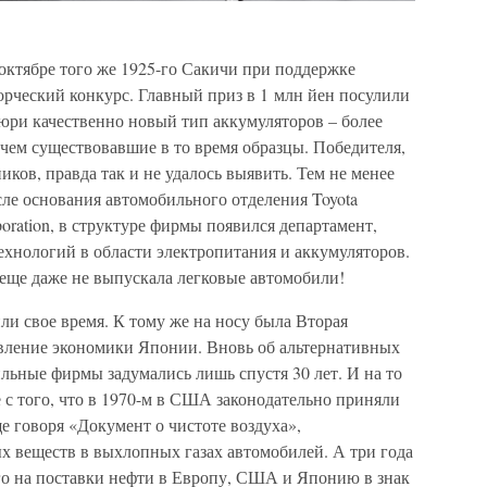
 октябре того же 1925-го Сакичи при поддержке
орческий конкурс. Главный приз в 1 млн йен посулили
жюри качественно новый тип аккумуляторов – более
чем существовавшие в то время образцы. Победителя,
иков, правда так и не удалось выявить. Тем не менее
осле основания автомобильного отделения Toyota
rporation, в структуре фирмы появился департамент,
хнологий в области электропитания и аккумуляторов.
 еще даже не выпускала легковые автомобили!
и свое время. К тому же на носу была Вторая
овление экономики Японии. Вновь об альтернативных
льные фирмы задумались лишь спустя 30 лет. И на то
 с того, что в 1970-м в США законодательно приняли
е говоря «Документ о чистоте воздуха»,
 веществ в выхлопных газах автомобилей. А три года
о на поставки нефти в Европу, США и Японию в знак