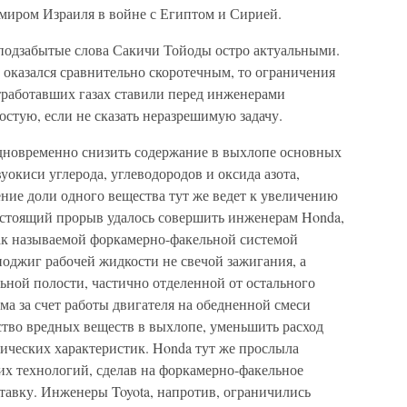
миром Израиля в войне с Египтом и Сирией.
 подзабытые слова Сакичи Тойоды остро актуальными.
оказался сравнительно скоротечным, то ограничения
работавших газах ставили перед инженерами
стую, если не сказать неразрешимую задачу.
 одновременно снизить содержание в выхлопе основных
уокиси углерода, углеводородов и оксида азота,
ие доли одного вещества тут же ведет к увеличению
 настоящий прорыв удалось совершить инженерам Honda,
ак называемой форкамерно-факельной системой
поджиг рабочей жидкости не свечой зажигания, а
ьной полости, частично отделенной от остального
ма за счет работы двигателя на обедненной смеси
ство вредных веществ в выхлопе, уменьшить расход
амических характеристик. Honda тут же прослыла
их технологий, сделав на форкамерно-факельное
тавку. Инженеры Toyota, напротив, ограничились