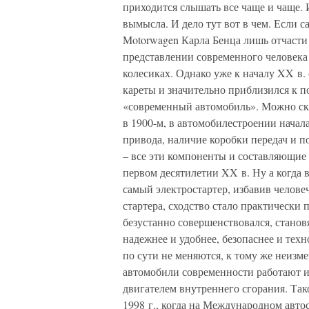
приходится слышать все чаще и чаще. И
вымысла. И дело тут вот в чем. Если
Motorwagen Карла Бенца лишь отчаст
представлении современного человека 
колесиках. Однако уже к началу XX в
кареты и значительно приблизился к п
«современный автомобиль». Можно сказ
в 1900-м, в автомобилестроении начала
привода, наличие коробки передач и п
– все эти компоненты и составляющие
первом десятилетии XX в. Ну а когда 
самый электростартер, избавив челове
стартера, сходство стало практически
безустанно совершенствовался, станов
надежнее и удобнее, безопаснее и тех
по сути не меняются, к тому же неизм
автомобили современности работают и
двигателем внутреннего сгорания. Так
1998 г., когда на Международном авт