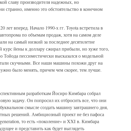
кой славу производителя надежных, но
и странно, именно это обстоятельство в конечном
 лет вперед. Начало 1990-х гг. Toyota встретила в
автопрома по объемам продаж, хотя на самом деле
али на самый низкий за последнее десятилетие
 курс йены к доллару сжирал прибыли, но хуже того,
 Тойода пессиместически высказался о модельной
стали скучными. Все наши машины похожи друг на
нужно было менять, причем чем скорее, тем лучше.
рспективным разработкам Йосиро Кимбара собрал
вую задачу. Он попросил их отбросить все, что они
 буквальном смысле создать машину завтрашнего дня,
ртных решений. Амбициозный проект не без пафоса
generation, то есть «поколение» и XXI в. Кимбара
удущее и представить как будет выглядеть