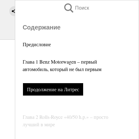
Поиск
Содержание
Предисловие
Глава 1 Benz Motorwagen – первый
автомобиль, который не был первым
Продолжение на Литрес
Глава 2 Rolls-Royce «40/50 h.p.» – просто
лучший в мире