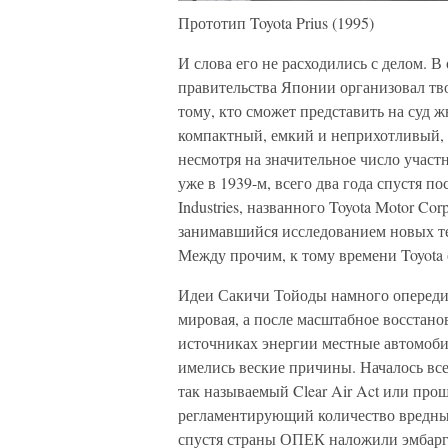
Прототип Toyota Prius (1995)
И слова его не расходились с делом. В
правительства Японии организовал тв
тому, кто сможет представить на суд 
компактный, емкий и неприхотливый, 
несмотря на значительное число участн
уже в 1939-м, всего два года спустя п
Industries, названного Toyota Motor Co
занимавшийся исследованием новых те
Между прочим, к тому времени Toyota
Идеи Сакичи Тойоды намного опередил
мировая, а после масштабное восстан
источниках энергии местные автомоби
имелись веские причины. Началось все
так называемый Clear Air Act или прощ
регламентирующий количество вредных
спустя страны ОПЕК наложили эмбарг