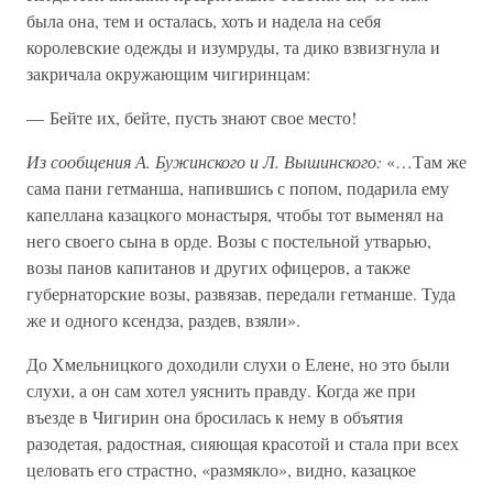
была она, тем и осталась, хоть и надела на себя
королевские одежды и изумруды, та дико взвизгнула и
закричала окружающим чигиринцам:
— Бейте их, бейте, пусть знают свое место!
Из сообщения А. Бужинского и Л. Вышинского:
«…Там же
сама пани гетманша, напившись с попом, подарила ему
капеллана казацкого монастыря, чтобы тот выменял на
него своего сына в орде. Возы с постельной утварью,
возы панов капитанов и других офицеров, а также
губернаторские возы, развязав, передали гетманше. Туда
же и одного ксендза, раздев, взяли».
До Хмельницкого доходили слухи о Елене, но это были
слухи, а он сам хотел уяснить правду. Когда же при
въезде в Чигирин она бросилась к нему в объятия
разодетая, радостная, сияющая красотой и стала при всех
целовать его страстно, «размякло», видно, казацкое