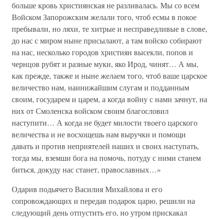
больше кровь християнская не разливалась. Мы со всем
Войском Запорожским желали того, чтоб есмы в покое
пребывали, но ляхи, те хитрые и несправедливые в слове,
до нас с миром ныне присылают, а там войско собирают
на нас, несколько городов християн высекли, попов и
чернцов рубят и разные муки, яко Ирод, чинят… А мы,
как прежде, также и ныне желаем того, чтоб ваше царское
величество нам, наинижайшим слугам и подданным
своим, государем и царем, а когда войну с нами зачнут, на
них от Смоленска войском своим благословил
наступити… А когда не будет милости твоего царского
величества и не восхощешь нам выручки и помощи
давать и против неприятелей наших и своих наступать,
тогда мы, вземши бога на помочь, потуду с ними станем
биться, докуду нас станет, православных…»
Одарив подьячего Василия Михайлова и его
сопровождающих и передав подарок царю, решили на
следующий день отпустить его, но утром прискакал