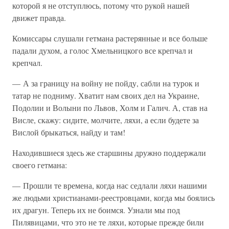
которой я не отступлюсь, потому что рукой нашей
движет правда.
Комиссары слушали гетмана растерянные и все больше
падали духом, а голос Хмельницкого все крепчал и
крепчал.
— А за границу на войну не пойду, сабли на турок и
татар не подниму. Хватит нам своих дел на Украине,
Подолии и Волыни по Львов, Холм и Галич. А, став на
Висле, скажу: сидите, молчите, ляхи, а если будете за
Вислой брыкаться, найду и там!
Находившиеся здесь же старшины дружно поддержали
своего гетмана:
— Прошли те времена, когда нас седлали ляхи нашими
же людьми христианами-реестровцами, когда мы боялись
их драгун. Теперь их не боимся. Узнали мы под
Пилявицами, что это не те ляхи, которые прежде били