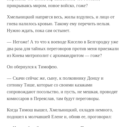
прикрываясь миром, новое войско, гоже?
Хмельницкий напрягся весь, жилы вздулись, и лицо от
гнева налилось кровью. Такому ему перечить нельзя.
Нужно ждать, пока сам остынет.
— Негоже! А то что к воеводе Киселю в Белгородку уже
два раза для тайных переговоров против меня приезжали
из Киева митрополит с архимандритом — гоже?
Он обернулся к Тимофею.
— Скачи сейчас же, сыну, к полковнику Донцу и
сотнику Тише, которые со своими казаками
сопровождают посольство, и пусть, не мешкая, проводят
комиссаров в Переяслав, там будут переговоры.
Когда Тимош вышел, Хмельницкий, охладев немного,
подошел к молчавшей Елене и, обняв ее, проговорил: