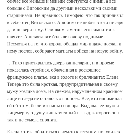
сейчас все меньше и меньше советуется с ними, а все
больше с Виговским да другими несколькими своими
старшинами. Не нравилось Тимофею, что так приблизил
к себе отец Виговского. А войско не любит этого писаря
да и не верит ему. Слишком заметны его симпатии к
шляхте. А шляхта все больше голову поднимает.
Несмотря на то, что король обещал мир и даже послал к
нему послов, собирают магнаты войско на новую войну.
…Тихо приоткрылась дверь канцелярии, и в проеме
показалась стройная, облаченная в роскошное
французское платье, вся в золоте и бриллиантах Елена.
Теперь это была кроткая, предупредительная к своему
мужу хозяйка дома. На свежем, нарумяненном красивом
лице и следа не осталось от попоек. Все, кто напоминал
ей об этом, были изгнаны со двора. Выдавал ее злую и
лицемерную душу лишь змеиный взгляд, которого она
так и не сумела спрятать.
Елена хотела обратиться с чем-то к гетману, но, увидев