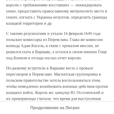
королю с требованиями восставших — ликвидировать
унию, предоставить православному митрополиту место в
сенате, изгнать с Украины иезуитов, определить границы
казацкой территории и др.
С такими результатами и уехали 16 февраля 1649 года
польские комиссары из Переяслава. Глава же комиссии
воевода Адам Кисель, в связи с провалом миссии, не
решился ехать в Варшаву, а остался в своем имении Гоще
под Киевом и отсюда послал отчет королю.
По-разному встретили в Варшаве весть о провале
переговоров в Переяславе. Магнатская группировка в
польском правительстве хотела воспользоваться этим,
чтобы немедленно возобновить военные действия против
казацких войск. Король же, канцлер Ю. Оссолинский и
их приверженцы считали, что время для выступления
еще не настало. Они решили согласиться для вида со
Продолжение на Литрес
всеми требованиями, выдвинутыми Хмельницким, и