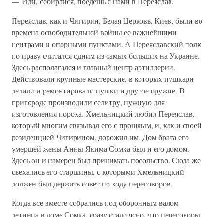
— Иди, собирайся, поедешь с нами в Переяслав.
Переяслав, как и Чигирин, Белая Церковь, Киев, были во
времена освободительной войны ее важнейшими
центрами и опорными пунктами. А Переяславский полк
по праву считался одним из самых больших на Украине.
Здесь располагался и главный центр артиллерии.
Действовали крупные мастерские, в которых пушкари
делали и ремонтировали пушки и другое оружие. В
пригороде производили селитру, нужную для
изготовления пороха. Хмельницкий любил Переяслав,
который многим связывал его с прошлым, и, как и своей
резиденцией Чигирином, дорожил им. Дом брата его
умершей жены Анны Якима Сомка был и его домом.
Здесь он и намерен был принимать посольство. Сюда же
съехались его старшины, с которыми Хмельницкий
должен был держать совет по ходу переговоров.
Когда все вместе собрались под оборонным валом
детинца в доме Сомка, сразу стало ясно, что переговоры