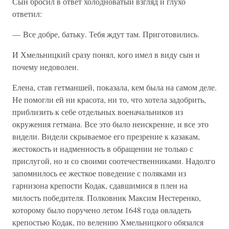
Сын бросил в ответ холодноватый взгляд и глухо
ответил:
— Все добре, батьку. Тебя ждут там. Приготовились.
И Хмельницкий сразу понял, кого имел в виду сын и
почему недоволен.
Елена, став гетманшей, показала, кем была на самом деле.
Не помогли ей ни красота, ни то, что хотела задобрить,
приблизить к себе отдельных военачальников из
окружения гетмана. Все это было неискренне, и все это
видели. Видели скрываемое его презрение к казакам,
жестокость и надменность в обращении не только с
прислугой, но и со своими соотечественниками. Надолго
запомнилось ее жесткое поведение с поляками из
гарнизона крепости Кодак, сдавшимися в плен на
милость победителя. Полковник Максим Нестеренко,
которому было поручено летом 1648 года овладеть
крепостью Кодак, по велению Хмельницкого обязался