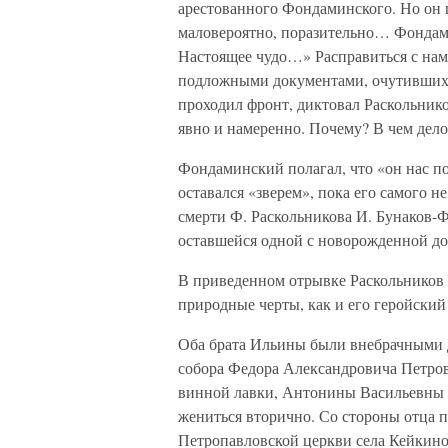
арестованного Фондаминского. Но он 
маловероятно, поразительно… Фондам
Настоящее чудо…» Расправиться с нам
подложными документами, очутившихся
проходил фронт, диктовал Раскольник
явно и намеренно. Почему? В чем дело
Фондаминский полагал, что «он нас по
оставался «зверем», пока его самого н
смерти Ф. Раскольникова И. Бунаков-
оставшейся одной с новорожденной до
В приведенном отрывке Раскольников 
природные черты, как и его геройский
Оба брата Ильины были внебрачными 
собора Федора Александровича Петров
винной лавки, Антонины Васильевны 
жениться вторично. Со стороны отца 
Петропавловской церкви села Кейкино 