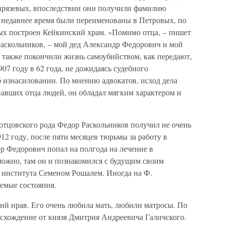
ирязевых, впоследствии они получили фамилию
 недавнее время были переименованы в Петровых, по
рых построен Кейкинский храм. «Помимо отца, – пишет
аскольников, – мой дед Александр Федорович и мой
также покончили жизнь самоубийством, как передают,
07 году в 62 года, не дожидаясь судебного
б изнасиловании. По мнению адвокатов, исход дела
знавших отца людей, он обладал мягким характером и
отцовского рода Федор Раскольников получил не очень
12 году, после пяти месяцев тюрьмы за работу в
р Федорович попал на полгода на лечение в
ожно, там он и познакомился с будущим своим
о института Семеном Рошалем. Иногда на Ф.
емые состояния.
ий нрав. Его очень любила мать, любили матросы. По
схождение от князя Дмитрия Андреевича Галичского.