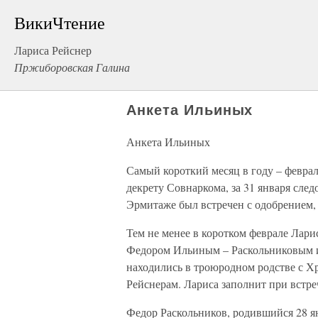
ВикиЧтение
Лариса Рейснер
Пржиборовская Галина
Анкета Ильиных
Анкета Ильиных
Самый короткий месяц в году – февраль
декрету Совнаркома, за 31 января сле
Эрмитаже был встречен с одобрением, 
Тем не менее в коротком феврале Лари
Федором Ильиным – Раскольниковым 
находились в троюродном родстве с Х
Рейснерам. Лариса заполнит при встре
Федор Раскольников, родившийся 28 ян