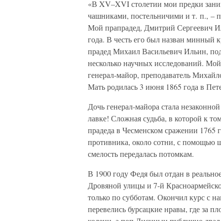
«В XV–XVI столетии мои предки зани
чашниками, постельничими и т. п., – п
Мой прапрадед, Дмитрий Сергеевич Ил
года. В честь его был назван минный 
прадед Михаил Васильевич Ильин, под
несколько научных исследований. Мо
генерал-майор, преподаватель Михайло
Мать родилась 3 июня 1865 года в Пете
Дочь генерал-майора стала незаконной
лавке! Сложная судьба, в которой к т
прадеда в Чесменском сражении 1765 го
противника, около сотни, с помощью 
смелость передалась потомкам.
В 1900 году Федя был отдан в реально
Дровяной улицы и 7-й Красноармейской
только по субботам. Окончил курс с н
перевелись бурсацкие нравы, где за пл
колени, а поп Лисицын публично драл