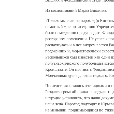
Из воспоминаний Марка Вишняка:
«Только мы сели на пароход (в Кинешм
памятный мне по заседанию Учредите
было немедленно предупредить Фонда
рестораном помещении. Не успел я под
распахнулась и в нее вихрем влетел Ра
подоконник и, мефистофельски скрести
Раскольников был известен как один и
полуанархического-полубольшевистско
Кронштадте. Он мог знать Фондаминско
Молчаливая дуэль длилась недолго. Ра
Последствия казались очевидными и н
Раздался громкий приказ: предъявить 
нетрудно установить, что наши докуме
наша ясна. Пароход подходит к Юрьевц
на меньший, поднимающийся по Унже. 