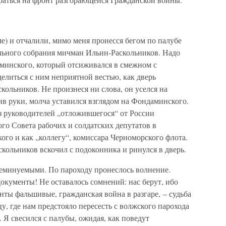
е) и отчалили, мимо меня пронесся бегом по палубе
льного собрания мичман Ильин-Раскольников. Надо
минского, который отсиживался в смежном с
елиться с ним неприятной вестью, как дверь
скольников. Не произнеся ни слова, он уселся на
в руки, молча уставился взглядом на Фондаминского.
з руководителей „отложившегося“ от России
го Совета рабочих и солдатских депутатов в
го и как „коллегу“, комиссара Черноморского флота.
скольников вскочил с подоконника и ринулся в дверь.
еминуемыми. По пароходу пронеслось волнение.
документы! Не оставалось сомнений: нас берут, ибо
нты фальшивые, гражданская война в разгаре, – судьба
у, где нам предстояло пересесть с волжского парохода
Я свесился с палубы, ожидая, как поведут