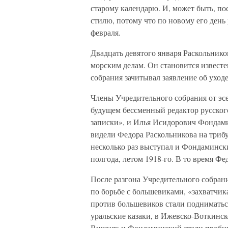
старому календарю. И, может быть, пос
стилю, потому что по новому его день
февраля.
Двадцать девятого января Раскольнико
морским делам. Он становится известе
собрания зачитывал заявление об уход
Члены Учредительного собрания от эс
будущем бессменный редактор русско
записки», и Илья Исидорович Фондами
видели Федора Раскольникова на триб
несколько раз выступал и Фондамински
полгода, летом 1918-го. В то время Фе
После разгона Учредительного собран
по борьбе с большевиками, «захватчик
против большевиков стали подниматься
уральские казаки, в Ижевско-Воткинск
Вишняк и Фондаминский стали пробир