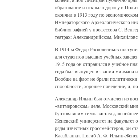
образование и открыло дорогу в Поли
окончил в 1913 году по экономическом
Императорского Археологического инс
библиографией у профессора С. Венгер
театрах: Александрийском, Михайловс
В 1914-м Федор Раскольников поступи
для студентов высших учебных заведе
1915 года он отправился в учебное пл
года был выпущен в звании мичмана и
Вообще на флот не брали политическ
способности, хорошее поведение, и, п
Александр Ильин был отчислен из вось
«витмеровском» деле. Московский ми
бунтовавшим гимназистам дальнейшее 
Женевский университет на факультет 
ряды известных гроссмейстеров, он с
Касабланки. Погиб А. Ф. Ильин-Женев