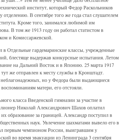
технический институт, который Федор Раскольников
у отделению. В сентябре того же года стал слушателем
титута. Кроме того, занимался любимой им
ова. В том же 1913 году он работал статистом в
ком и Комиссаржевской.
л в Отдельные гардемаринские классы, учрежденные
ний, блестяще выдержав конкурсные испытания. Летом
авание на Дальний Восток и в Японию. 25 марта 1917
 тут же отправлен к месту службы в Кронштадт.
и неблагонадежных, но у Федора были выдающиеся
о воспоминаниям матери, его отстояли.
мого класса Введенской гимназии за участие в
ллионер Николай Александрович Шахов оплатил
их образование за границей. Александр поступил в
общественных наук. Увлечение шахматами вывело его в
тал первым чемпионом России, выигравшим у
ский во время эвакуации из Ленинграда 3 сентября