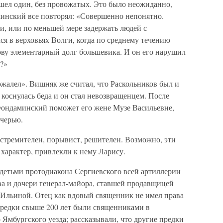
шел один, без провожатых. Это было неожиданно,
инский все повторял: «Совершенно непонятно.
и, или по меньшей мере задержать людей с
 в верховьях Волги, когда по среднему течению
ову элементарный долг большевика. И он его нарушил
?»
жалел». Вишняк же считал, что Раскольников был и
е коснулась беда и он стал невозвращенцем. После
Фондаминский поможет его жене Музе Васильевне,
черью.
стремителен, порывист, решителен. Возможно, эти
 характер, привлекли к нему Ларису.
детьми протодиакона Сергиевского всей артиллерии
а и дочери генерал-майора, ставшей продавщицей
Ильиной. Отец как вдовый священник не имел права
предки свыше 200 лет были священниками в
Ямбургского уезда; рассказывали, что другие предки