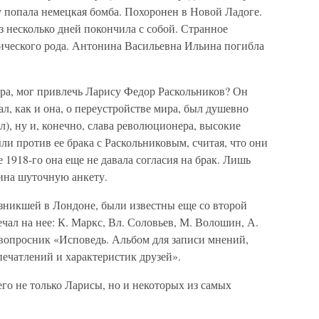
у попала немецкая бомба. Похоронен в Новой Ладоге.
з несколько дней покончила с собой. Странное
ического рода. Антонина Васильевна Ильина погибла
ера, мог привлечь Ларису Федор Раскольников? Он
л, как и она, о переустройстве мира, был душевно
л), ну и, конечно, слава революционера, высокие
ли против ее брака с Раскольниковым, считая, что они
 1918-го она еще не давала согласия на брак. Лишь
ина шуточную анкету.
зникшей в Лондоне, были известны еще со второй
чал на нее: К. Маркс, Вл. Соловьев, М. Волошин, А.
 вопросник «Исповедь. Альбом для записи мнений,
печатлений и характеристик друзей».
го не только Ларисы, но и некоторых из самых