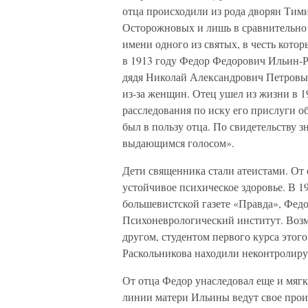
отца происходили из рода дворян Тим
Осторожновых и лишь в сравнительно
имени одного из святых, в честь кото
в 1913 году Федор Федорович Ильин-Р
дядя Николай Александрович Петровы 
из-за женщин. Отец ушел из жизни в 19
расследования по иску его прислуги о
был в пользу отца. По свидетельству 
выдающимся голосом».
Дети священника стали атеистами. От 
устойчивое психическое здоровье. В 19
большевистской газете «Правда», Федо
Психоневрологический институт. Возм
другом, студентом первого курса этог
Раскольникова находили неконтролиру
От отца Федор унаследовал еще и мягк
линии матери Ильины ведут свое прои