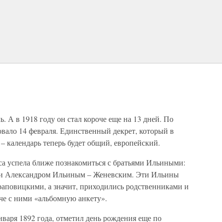
. А в 1918 году он стал короче еще на 13 дней. По
довало 14 февраля. Единственный декрет, который в
– календарь теперь будет общий, европейский.
са успела ближе познакомиться с братьями Ильиными:
и Александром Ильиным – Женевским. Эти Ильины
раповицкими, а значит, приходились родственниками и
че с ними «альбомную анкету».
варя 1892 года, отметил день рождения еще по