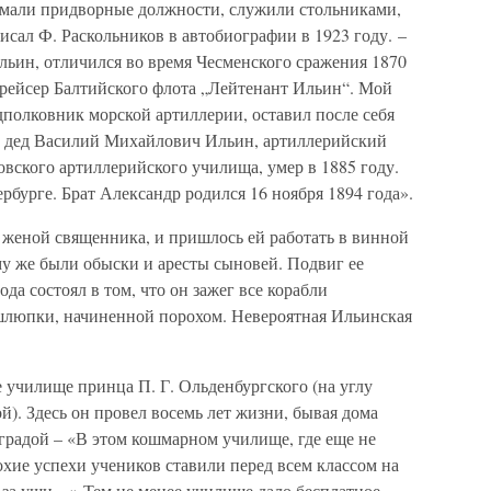
мали придворные должности, служили стольниками,
исал Ф. Раскольников в автобиографии в 1923 году. –
ьин, отличился во время Чесменского сражения 1870
крейсер Балтийского флота „Лейтенант Ильин“. Мой
полковник морской артиллерии, оставил после себя
й дед Василий Михайлович Ильин, артиллерийский
вского артиллерийского училища, умер в 1885 году.
рбурге. Брат Александр родился 16 ноября 1894 года».
 женой священника, и пришлось ей работать в винной
ому же были обыски и аресты сыновей. Подвиг ее
да состоял в том, что он зажег все корабли
шлюпки, начиненной порохом. Невероятная Ильинская
е училище принца П. Г. Ольденбургского (на углу
). Здесь он провел восемь лет жизни, бывая дома
аградой – «В этом кошмарном училище, где еще не
охие успехи учеников ставили перед всем классом на
 за уши…» Тем не менее училище дало бесплатное