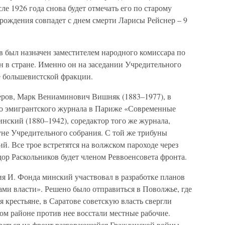
ле 1926 года снова будет отмечать его по старому
 рождения совпадет с днем смерти Ларисы Рейснер – 9
в был назначен заместителем народного комиссара по
н в стране. Именно он на заседании Учредительного
е большевистской фракции.
еров, Марк Вениаминович Вишняк (1883–1977), в
го эмигрантского журнала в Париже «Современные
нский (1880–1942), соредактор того же журнала,
уне Учредительного собрания. С той же трибуны
й. Все трое встретятся на волжском пароходе через
дор Раскольников будет членом Реввоенсовета фронта.
ия И. Фонда минский участвовал в разработке планов
ами власти». Решено было отправиться в Поволжье, где
 крестьяне, в Саратове советскую власть свергли
ом районе против нее восстали местные рабочие.
аться на фронт разгорающейся Гражданской войны.