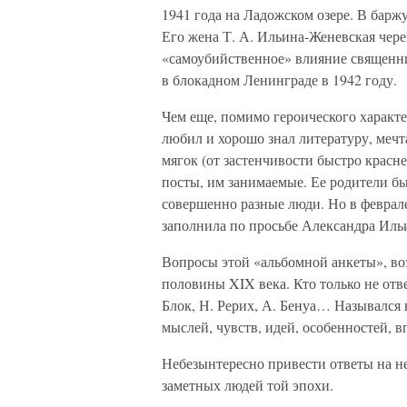
1941 года на Ладожском озере. В барж
Его жена Т. А. Ильина-Женевская чере
«самоубийственное» влияние священн
в блокадном Ленинграде в 1942 году.
Чем еще, помимо героического характ
любил и хорошо знал литературу, мечта
мягок (от застенчивости быстро красне
посты, им занимаемые. Ее родители бы
совершенно разные люди. Но в феврале
заполнила по просьбе Александра Иль
Вопросы этой «альбомной анкеты», во
половины XIX века. Кто только не отве
Блок, Н. Рерих, А. Бенуа… Назывался
мыслей, чувств, идей, особенностей, в
Небезынтересно привести ответы на не
заметных людей той эпохи.