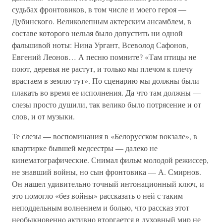
судьбах фронтовиков, в том числе и моего героя —
Дубинского. Великолепным актерским ансамблем, в
составе которого нельзя было допустить ни одной
фальшивой ноты: Нина Ургант, Всеволод Сафонов,
Евгений Леонов… А песню помните? «Там птицы не
поют, деревья не растут, и только мы плечом к плечу
врастаем в землю тут». По сценарию мы должны были
плакать во время ее исполнения. Да что там должны —
слезы просто душили, так велико было потрясение и от
слов, и от музыки.
Те слезы — воспоминания в «Белорусском вокзале», в
квартирке бывшей медсестры — далеко не
кинематографические. Снимал фильм молодой режиссер,
не знавший войны, но сын фронтовика — А. Смирнов.
Он нашел удивительно точный интонационный ключ, и
это помогло «без войны» рассказать о ней с таким
неподдельным волнением и болью, что рассказ этот
необыкновенно активно вторгается в духовный мир не