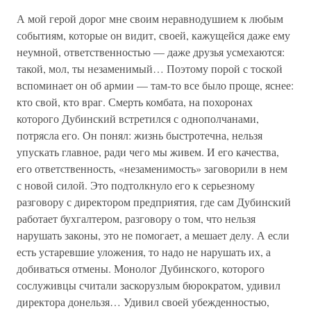
А мой герой дорог мне своим неравнодушием к любым
событиям, которые он видит, своей, кажущейся даже ему
неумной, ответственностью — даже друзья усмехаются:
такой, мол, ты незаменимый… Поэтому порой с тоской
вспоминает он об армии — там-то все было проще, яснее:
кто свой, кто враг. Смерть комбата, на похоронах
которого Дубинский встретился с однополчанами,
потрясла его. Он понял: жизнь быстротечна, нельзя
упускать главное, ради чего мы живем. И его качества,
его ответственность, «незаменимость» заговорили в нем
с новой силой. Это подтолкнуло его к серьезному
разговору с директором предприятия, где сам Дубинский
работает бухгалтером, разговору о том, что нельзя
нарушать законы, это не помогает, а мешает делу. А если
есть устаревшие уложения, то надо не нарушать их, а
добиваться отмены. Монолог Дубинского, которого
сослуживцы считали заскорузлым бюрократом, удивил
директора донельзя… Удивил своей убежденностью,