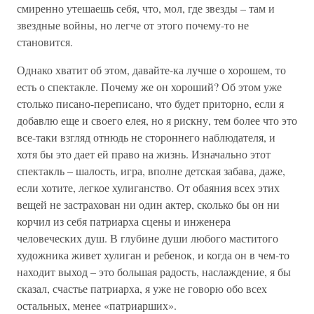
смиренно утешаешь себя, что, мол, где звезды – там и
звездные войны, но легче от этого почему-то не
становится.
Однако хватит об этом, давайте-ка лучше о хорошем, то
есть о спектакле. Почему же он хороший? Об этом уже
столько писано-переписано, что будет приторно, если я
добавлю еще и своего елея, но я рискну, тем более что это
все-таки взгляд отнюдь не стороннего наблюдателя, и
хотя бы это дает ей право на жизнь. Изначально этот
спектакль – шалость, игра, вполне детская забава, даже,
если хотите, легкое хулиганство. От обаяния всех этих
вещей не застрахован ни один актер, сколько бы он ни
корчил из себя патриарха сцены и инженера
человеческих душ. В глубине души любого маститого
художника живет хулиган и ребенок, и когда он в чем-то
находит выход – это большая радость, наслаждение, я бы
сказал, счастье патриарха, я уже не говорю обо всех
остальных, менее «патриарших».