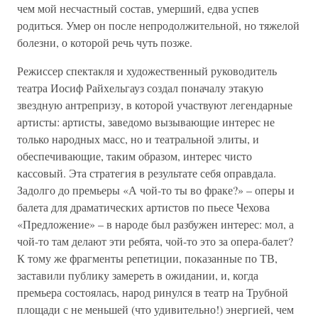
чем мой несчастный состав, умерший, едва успев
родиться. Умер он после непродолжительной, но тяжелой
болезни, о которой речь чуть позже.
Режиссер спектакля и художественный руководитель
театра Иосиф Райхельгауз создал поначалу этакую
звездную антрепризу, в которой участвуют легендарные
артисты: артисты, заведомо вызывающие интерес не
только народных масс, но и театральной элиты, и
обеспечивающие, таким образом, интерес чисто
кассовый. Эта стратегия в результате себя оправдала.
Задолго до премьеры «А чой-то ты во фраке?» – оперы и
балета для драматических артистов по пьесе Чехова
«Предложение» – в народе был разбужен интерес: мол, а
чой-то там делают эти ребята, чой-то это за опера-балет?
К тому же фрагменты репетиции, показанные по ТВ,
заставили публику замереть в ожидании, и, когда
премьера состоялась, народ ринулся в театр на Трубной
площади с не меньшей (что удивительно!) энергией, чем