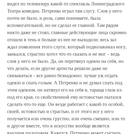
видел по телевизору какой-то спектакль Ленинградского
Театра комедии, Петренко играл там слугу. Слов у него
почти не было, и роль, сами понимаете, была
вспомогательной, но он сделал ее главной. Там рядом
никто даже не стоял, главные действующие лица скромно
отошли в тень и больше из нее не выходили; весь зал
ждал появления этого слуги, который подволакивал ногу,
заикался, страстно хотел что-то сказать и не мог – ведь
слов у него не было. Да, он перетянул одеяло на себя, но
что делать, если другие артисты решили даже не
связываться – все равно безнадежно: лучше уж отдать
одеяло и спать голым. А Петренко и не думал спать под
этим одеялом, он натянул его на себя и, тараща глаза из-
под его края, со свойственной ему истовостью пытался
сделать что-то еще. Он везде работает с какой-то особой,
своей, истовостью и страстью, и от этого все у него
получается или очень грустно, или очень смешно, или то
и другое вместе, что в искусстве вообще является
высшим пилотажем. Кажется, Петренко может сыграть