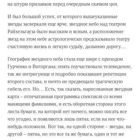
на штурм прилавков перед очередным скачком цен.
И был большой успех, от которого вышеуказанные
звезды засверкали еще ярче, звездное небо над театром
Райхельгауза было высоким и ясным, а расположение
звезд на этом небе астрологически предсказывало театру
счастливую жизнь и легкую судьбу, дальнюю дорогу…
География звездного неба стала еще шире с приходом
Гурченко и Виторгана; опять поучаствовало телевидение,
так же интригующе и подробно показавшее репетиции
второго состава, и ничто не предвещало трагическую
гибель его. Но… Есть, так сказать, нарисованная звездная
карта – отпечатанная программка спектакля со всеми
манящими фамилиями, и есть оборотная сторона этого
листа бумаги, на которой нет ничего, можно писать все
что угодно, и появляются лишь пятна, если на нее что-
нибудь положили. Вот так, на одной стороне – звезды, на
другой – пятна, но это все та же бумага, один и тот же