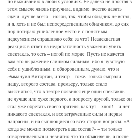
по выживанию в любых условиях. Ее далеко не простая в
этом смысле жизнь приучила, видимо, жестко давать
сдачи, лучше всего – ногой, так, чтобы обидчик не встал;
и я, хоть и не был непосредственным обидчиком, до сих
пор потираю ушибленное место и с понятным
недоумением спрашиваю себя: за что? Неадекватная
реакция: в ответ на недостаточность уважения убить
спектакль, то есть – ногой по морде. Пусть не кажется
вам это выражение слишком сильным, ибо я чувствую
себя и ушибленным, и обворованным, думаю, что и
Эммануил Виторган, и театр – тоже. Только сыграли
нашу, второго состава, премьеру, только стало
выясняться, что в театре появился еще один спектакль –
не лучше или хуже первого, а попросту другой, только он
стал уже обретать своего зрителя, как тут – хлоп! – и нет
никакого спектакля, и все затраченные силы и нервы
напрасны, и на сыплющиеся со всех сторон вопросы: «А
когда же можно посмотреть ваш состав?» – ты только
отворачиваешься и невнятно что-то объясняешь, а после