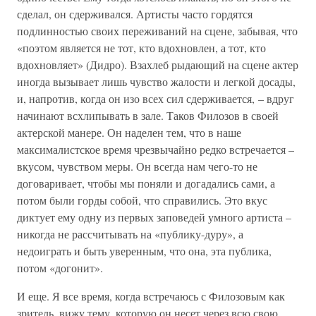
сделал, он сдерживался. Артисты часто гордятся
подлинностью своих переживаний на сцене, забывая, что
«поэтом является не тот, кто вдохновлен, а тот, кто
вдохновляет» (Дидро). Взахлеб рыдающий на сцене актер
иногда вызывает лишь чувство жалости и легкой досады,
и, напротив, когда он изо всех сил сдерживается, – вдруг
начинают всхлипывать в зале. Таков Филозов в своей
актерской манере. Он наделен тем, что в наше
максималистское время чрезвычайно редко встречается –
вкусом, чувством меры. Он всегда нам чего-то не
договаривает, чтобы мы поняли и догадались сами, а
потом были горды собой, что справились. Это вкус
диктует ему одну из первых заповедей умного артиста –
никогда не рассчитывать на «публику-дуру», а
недоиграть и быть уверенным, что она, эта публика,
потом «догонит».
И еще. Я все время, когда встречаюсь с Филозовым как
зритель, вижу тему, которую он несет через всю свою