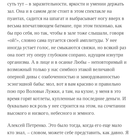
суть тут – в заразительности, яркости и умении держать
зал. Она и в самом деле стоит в этом спектакле на
пуантах, садится на шпагат и выбрасывает ногу вверх в
весьма впечатляющем батмане, при этом тихонько, как
бы про себя, но так, чтобы в зале тоже слышали, говоря
«ой!», словно сама пугается своей амплитуды. У нее
иногда устает голос, не смыкаются связки, но всякий раз
она поет эту оперу глубоким сопрано, идущим изнутри
организма. А в лице и в осанке Любы – неповторимый и
возможный только у нас симбиоз этакой величавой
оперной дивы с озабоченностью и замордованностью
эсэнгэшной бабы: мол, вот я вам красиво и правильно
пою про Воловьи Лужки, а там, на кухне, у меня в это
время горят котлеты, купленные на последние деньги. И
буквально вся роль у нее строится на этом, на сочетании
высокого и низкого, небесного и земного.
Алексей Петренко. Это было тогда, когда его еще мало
кто знал, – словом, можете себе представить, как давно. Я