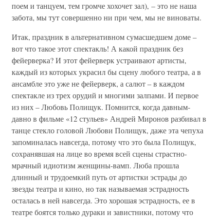
поем и танцуем, тем громче хохочет зал), – это не наша
забота, мы тут совершенно ни при чем, мы не виноваты.
Итак, праздник в альтернативном сумасшедшем доме –
вот что такое этот спектакль! А какой праздник без
фейерверка? И этот фейерверк устраивают артисты,
каждый из которых украсил бы сцену любого театра, а в
ансамбле это уже не фейерверк, а салют – в каждом
спектакле из трех орудий и многими залпами. И первое
из них – Любовь Полищук. Помнится, когда давным-
давно в фильме «12 стульев» Андрей Миронов разбивал в
танце стекло головой Любови Полищук, даже эта чепуха
запоминалась навсегда, потому что это была Полищук,
сохранявшая на лице во время всей сцены страстно-
мрачный идиотизм женщины-вамп. Люба прошла
длинный и трудоемкий путь от артистки эстрады до
звезды театра и кино, но так называемая эстрадность
осталась в ней навсегда. Это хорошая эстрадность, ее в
театре боятся только дураки и завистники, потому что