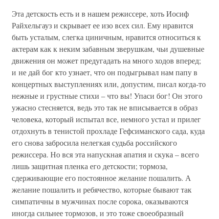
Эта детскость есть и в нашем режиссере, хоть Иосиф
Райхельгауз и скрывает ее изо всех сил. Ему нравится
быть усталым, слегка циничным, нравится относиться к
актерам как к неким забавным зверушкам, чьи душевные
движения он может предугадать на много ходов вперед;
и не дай бог кто узнает, что он подыгрывал нам папу в
концертных выступлениях или, допустим, писал когда-то
нежные и грустные стихи – что вы! Упаси бог! Он этого
ужасно стесняется, ведь это так не вписывается в образ
человека, который испытал все, немного устал и прилег
отдохнуть в тенистой прохладе Гефсиманского сада, куда
его снова забросила нелегкая судьба российского
режиссера. Но вся эта напускная апатия и скука – всего
лишь защитная пленка его детскости; тормоза,
сдерживающие его постоянное желание пошалить. А
желание пошалить и ребячество, которые бывают так
симпатичны в мужчинах после сорока, оказываются
иногда сильнее тормозов, и это тоже своеобразный