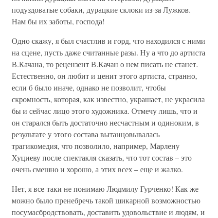
подуздоватые собаки, дурацкие склоки из-за Лужков.
Нам бы их заботы, господа!
Одно скажу, я был счастлив и горд, что находился с ними
на сцене, пусть даже считанные разы. Ну а что до артиста
В.Качана, то рецензент В.Качан о нем писать не станет.
Естественно, он любит и ценит этого артиста, странно,
если б было иначе, однако не позволит, чтобы
скромность, которая, как известно, украшает, не украсила
бы и сейчас лицо этого художника. Отмечу лишь, что и
он старался быть достаточно несчастным и одиноким, в
результате у этого состава вытанцовывалась
трагикомедия, что позволило, например, Марлену
Хуциеву после спектакля сказать, что тот состав – это
очень смешно и хорошо, а этих всех – еще и жалко.
Нет, я все-таки не понимаю Людмилу Гурченко! Как же
можно было пренебречь такой шикарной возможностью
посумасбродствовать, доставить удовольствие и людям, и