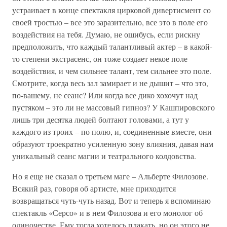
устраивает в конце спектакля цирковой дивертисмент со
своей тростью – все это заразительно, все это в поле его
воздействия на тебя. Думаю, не ошибусь, если рискну
предположить, что каждый талантливый актер – в какой-
то степени экстрасенс, он тоже создает некое поле
воздействия, и чем сильнее талант, тем сильнее это поле.
Смотрите, когда весь зал замирает и не дышит – что это,
по-вашему, не сеанс? Или когда все дико хохочут над
пустяком – это ли не массовый гипноз? У Кашпировского
лишь три десятка людей болтают головами, а тут у
каждого из троих – по полю, и, соединенные вместе, они
образуют троекратно усиленную зону влияния, давая нам
уникальный сеанс магии и театрального колдовства.
Но я еще не сказал о третьем маге – Альберте Филозове.
Всякий раз, говоря об артисте, мне приходится
возвращаться чуть-чуть назад. Вот и теперь я вспоминаю
спектакль «Серсо» и в нем Филозова и его монолог об
одиночестве. Ему тогда хотелось плакать, но он этого не