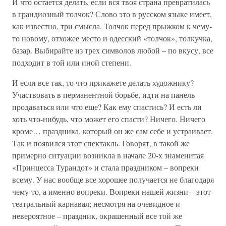
И что остается делать, если вся твоя страна превратилась
в грандиозный толчок? Слово это в русском языке имеет,
как известно, три смысла. Толчок перед прыжком к чему-
то новому, отхожее место и одесский «толчок», толкучка,
базар. Выбирайте из трех символов любой – по вкусу, все
подходит в той или иной степени.
И если все так, то что прикажете делать художнику?
Участвовать в перманентной борьбе, идти на панель
продаваться или что еще? Как ему спастись? И есть ли
хоть что-нибудь, что может его спасти? Ничего. Ничего
кроме… праздника, который он же сам себе и устраивает.
Так и появился этот спектакль. Говорят, в такой же
примерно ситуации возникла в начале 20-х знаменитая
«Принцесса Турандот» и стала праздником – вопреки
всему. У нас вообще все хорошее получается не благодаря
чему-то, а именно вопреки. Вопреки нашей жизни – этот
театральный карнавал; несмотря на очевидное и
невероятное – праздник, окрашенный все той же