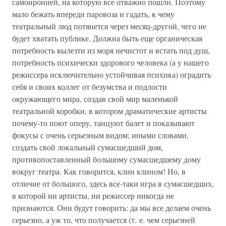
самоиронией, на которую все отважно пошли. Поэтому
мало бежать впереди паровоза и гадать, к чему
театральный люд потянется через месяц-другой, чего не
будет хватать публике. Должна быть еще органическая
потребность вылезти из моря нечистот и встать под душ,
потребность психически здорового человека (а у нашего
режиссера исключительно устойчивая психика) оградить
себя и своих коллег от безумства и подлости
окружающего мира, создав свой мир маленькой
театральной коробки, в котором драматические артисты
почему-то поют оперу, танцуют балет и показывают
фокусы с очень серьезным видом; иными словами,
создать свой локальный сумасшедший дом,
противопоставленный большому сумасшедшему дому
вокруг театра. Как говорится, клин клином! Но, в
отличие от большого, здесь все-таки игра в сумасшедших,
в которой ни артисты, ни режиссер никогда не
признаются. Они будут говорить: да мы все делаем очень
серьезно, а уж то, что получается (т. е. чем серьезней