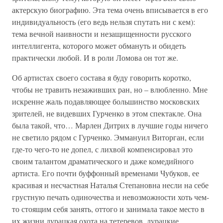
актерскую биографию. Эта тема очень вписывается в его
индивидуальность (его ведь нельзя спутать ни с кем):
тема вечной наивности и незащищенности русского
интеллигента, которого может обмануть и обидеть
практически любой. И в роли Ломова он тот же.
Об артистах своего состава я буду говорить коротко,
чтобы не травить незаживших ран, но – влюбленно. Мне
искренне жаль подавляющее большинство московских
зрителей, не видевших Гурченко в этом спектакле. Она
была такой, что… Марлен Дитрих в лучшие годы ничего
не светило рядом с Гурченко. Эммануил Виторган, если
где-то чего-то не допел, с лихвой компенсировал это
своим талантом драматического и даже комедийного
артиста. Его почти буффонный временами Чубуков, ее
красивая и несчастная Наталья Степановна несли на себе
грустную печать одиночества и невозможности хоть чем-
то стоящим себя занять, оттого и занимала такое место в
их жизни дурацкая охота на тетеревов, дурацкие