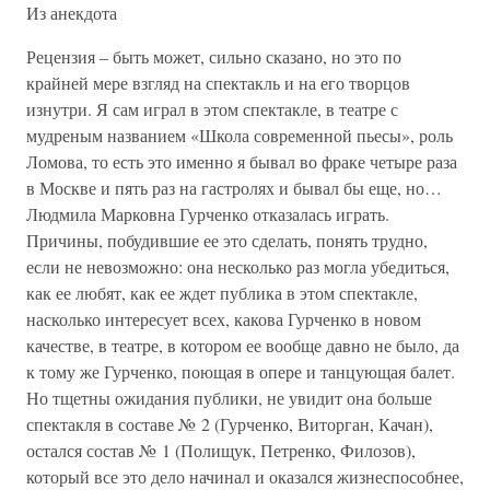
Из анекдота
Рецензия – быть может, сильно сказано, но это по
крайней мере взгляд на спектакль и на его творцов
изнутри. Я сам играл в этом спектакле, в театре с
мудреным названием «Школа современной пьесы», роль
Ломова, то есть это именно я бывал во фраке четыре раза
в Москве и пять раз на гастролях и бывал бы еще, но…
Людмила Марковна Гурченко отказалась играть.
Причины, побудившие ее это сделать, понять трудно,
если не невозможно: она несколько раз могла убедиться,
как ее любят, как ее ждет публика в этом спектакле,
насколько интересует всех, какова Гурченко в новом
качестве, в театре, в котором ее вообще давно не было, да
к тому же Гурченко, поющая в опере и танцующая балет.
Но тщетны ожидания публики, не увидит она больше
спектакля в составе № 2 (Гурченко, Виторган, Качан),
остался состав № 1 (Полищук, Петренко, Филозов),
который все это дело начинал и оказался жизнеспособнее,