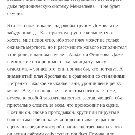
даже периодическую систему Менделеева – и не будет
скучно.
Этот его плач-вокализ над якобы трупом Ломова я не
забуду никогда. Как при этом труп не колышется от
хохота, мне непонятно, ибо этот плач может не только
оживить мертвого, но и рассмешить живого исполнителя
этой роли, в данном случае – Альберта Филозова. Даже
грузинские похоронные плакальщицы тут могут
отдохнуть – увидев это, они поняли бы, что не тянут. А
знаменитый плач Ярославны в сравнении со стенаниями
Петренко – жалкое хныканье Тани, уронившей в речку
мячик. Все, что он делает – и в этом спектакле тоже, –
отмечено особой заразительностью, заставляющей тебя
пристально следить за всем, что происходит на сцене.
Поет ли он, словно протодьякон, крутит ли пируэты в
балете, сам себе по-казачьи подсвистывая, играет ли
сцену, в середине которой начинаешь тревожиться, что
он этими счётами сейчас-таки прибьет Ломова, или