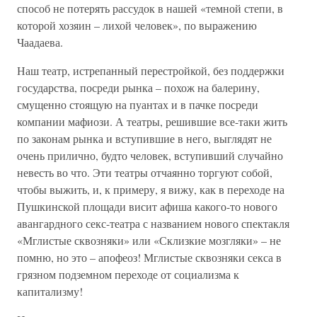
способ не потерять рассудок в нашей «темной степи, в
которой хозяин – лихой человек», по выражению
Чаадаева.
Наш театр, истрепанный перестройкой, без поддержки
государства, посреди рынка – похож на балерину,
смущенно стоящую на пуантах и в пачке посреди
компании мафиози. А театры, решившие все-таки жить
по законам рынка и вступившие в него, выглядят не
очень прилично, будто человек, вступивший случайно
невесть во что. Эти театры отчаянно торгуют собой,
чтобы выжить, и, к примеру, я вижу, как в переходе на
Пушкинской площади висит афиша какого-то нового
авангардного секс-театра с названием нового спектакля
«Мглистые сквозняки» или «Склизкие мозгляки» – не
помню, но это – апофеоз! Мглистые сквозняки секса в
грязном подземном переходе от социализма к
капитализму!