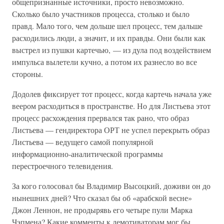
общепризнанные источники, просто невозможно.
Сколько было участников процесса, столько и было
правд. Мало того, чем дольше шел процесс, тем дальше
расходились люди, а значит, и их правды. Они были как
выстрел из пушки картечью, — из дула под воздействием
импульса вылетели кучно, а потом их разнесло во все
стороны.
Додолев фиксирует тот процесс, когда картечь начала уже
веером расходиться в пространстве. Но для Листьева этот
процесс расхождения прервался так рано, что образ
Листьева — гендиректора ОРТ не успел перекрыть образ
Листьева — ведущего самой популярной
информационно-аналитической программы
перестроечного телевидения.
За кого голосовал бы Владимир Высоцкий, доживи он до
нынешних дней? Что сказал бы об «арабской весне»
Джон Леннон, не продырявь его четыре пули Марка
Чэпмена? Какие комменты к демотиваторам мог бы