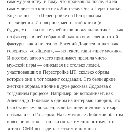
самому убийству, и тому, что произошло после. Но на
самом деле эта книга не о Листьеве. Она о Перестройке.
Еще точнее — о Перестройке на Центральном
телевидении. И наверное, место этой книги (в
будущем) — на полке учебников по журналистике — как
по фактуре, в ней собранной, как по осмыслению этой
фактуры, так и по стилю. Евгений Додолев пишет, как
говорится, «с яйцами», — из текста так и «прет мужик».
И поэтому автор часто принимает правила чисто
мужской игры — описывая не столько людей,
участвовавших в Перестройке ЦТ, сколько образы,
которые они в тот момент создавали. Это были яркие,
жесткие образы, вполне в духе рассказа Додолева о
тогдашнем процессе. Например, он вспоминает, как
Александр Любимов в одном из интервью говорил, что
был бы весьма доволен, если бы подчиненные втихаря
называли его Гитлером. На самом деле Любимов об этом
вовсе не мечтал — он сказал так именно потому, что
хотел в СМИ выглядеть жестким и немного