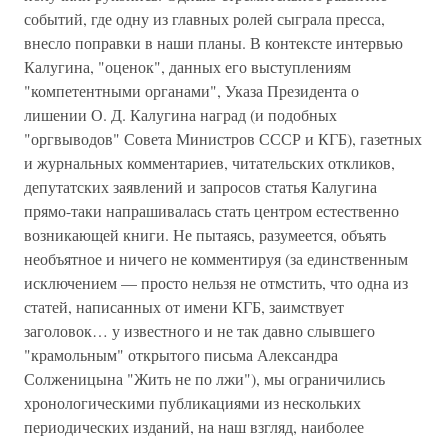
событий, где одну из главных ролей сыграла пресса,
внесло поправки в наши планы. В контексте интервью
Калугина, "оценок", данных его выступлениям
"компетентными органами", Указа Президента о
лишении О. Д. Калугина наград (и подобных
"оргвыводов" Совета Министров СССР и КГБ), газетных
и журнальных комментариев, читательских откликов,
депутатских заявлений и запросов статья Калугина
прямо-таки напрашивалась стать центром естественно
возникающей книги. Не пытаясь, разумеется, объять
необъятное и ничего не комментируя (за единственным
исключением — просто нельзя не отмстить, что одна из
статей, написанных от имени КГБ, заимствует
заголовок… у известного и не так давно слывшего
"крамольным" открытого письма Александра
Солженицына "Жить не по лжи"), мы ограничились
хронологическими публикациями из нескольких
периодических изданий, на наш взгляд, наиболее