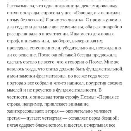
Рассказывала, что одна поклонница, декламировавшая
стихи с эстрады, спросила у нее: «Говорят, вы написали
поэму без чего-то? Я хочу это читать». С промежутком в
два года она дала мне два ее варианта, оба раза подробно
расспрашивала о впечатлении. Ища место для новых
строф, вписывая или, наоборот, вычеркивая их,
проверяла, естественно ли, убедительно ли, неожиданно
ли ее решение. После одной такой беседы предложила
сделать статью из всего, что я говорил о Поэме. Мне же
казалось тогда, что статья должна быть фундаментальной,
а мои заметки фрагментарны, но все же года через
полтора я все собрал и что-то написал, поутратив свежих
мыслей и не преуспев в фундаментальности. В
частности, я описывал тогда строфу Поэмы: «Первая ее
строка, например, привлекает внимание,
заинтересовывает; вторая — окончательно увлекает,
третья — пугает; четвертая — оставляет перед бездной;
пятая одаряет блаженством, и шестая, исчерпывая все