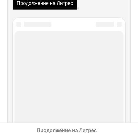
Продолжение на Литрес
Читайте также
ПОЭМА БЕЗ ГЕРОЯ Триптих (1940
—1965)
ПОЭМА БЕЗ ГЕРОЯ Триптих (1940—1965) Deus
conservat omnia[53]. Девиз на гербе Фонтанного Дома
ВМЕСТО ПРЕДИСЛОВИЯ Иных уж нет, а те далече…
Пушкин Первый раз она пришла ко мне в Фонтанный
Дом в ночь на 27 декабря 1940 года, прислав как
вестника еще осенью один небольшой отрывок («Ты в
Продолжение на Литрес
198. САТУРНИЧЕСКАЯ ПОЭМА