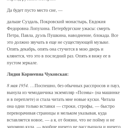
Да будет пусто место сие, —
дальше Суздаль, Покровский монастырь, Евдокия
Федоровна Лопухина. Петербургские ужасы: смерть
Петра, Павла, дуэль Пушкина, наводнение, блокада. Все
это должно звучать в еще не существующей музыке.
Опять декабрь, опять она стучится в мою дверь и
клянется, что это в последний раз. Опять я вижу ее в
пустом зеркале.
Лидия Корнеевна Чуковская:
8 мая 1954.
…Поспешно, без обычных расспросов и пауз,
вынула из чемоданчика экземпляр «Поэмы» (на машинке
и в переплете) и стала читать мне новые куски. Читала
она одни только вставки — строки, строфы, — быстро
переворачивая страницы и мельком указывая, куда
вставляется новое, — а я, от боязни, что не пойму и не
запомню куда, — вообще ничего не расслышала и ничего