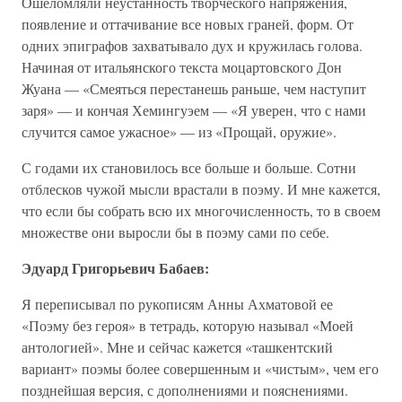
Ошеломляли неустанность творческого напряжения,
появление и оттачивание все новых граней, форм. От
одних эпиграфов захватывало дух и кружилась голова.
Начиная от итальянского текста моцартовского Дон
Жуана — «Смеяться перестанешь раньше, чем наступит
заря» — и кончая Хемингуэем — «Я уверен, что с нами
случится самое ужасное» — из «Прощай, оружие».
С годами их становилось все больше и больше. Сотни
отблесков чужой мысли врастали в поэму. И мне кажется,
что если бы собрать всю их многочисленность, то в своем
множестве они выросли бы в поэму сами по себе.
Эдуард Григорьевич Бабаев:
Я переписывал по рукописям Анны Ахматовой ее
«Поэму без героя» в тетрадь, которую называл «Моей
антологией». Мне и сейчас кажется «ташкентский
вариант» поэмы более совершенным и «чистым», чем его
позднейшая версия, с дополнениями и пояснениями.