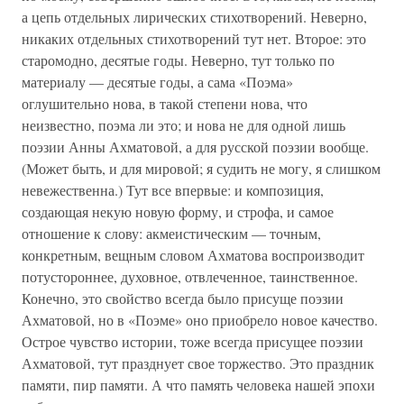
а цепь отдельных лирических стихотворений. Неверно,
никаких отдельных стихотворений тут нет. Второе: это
старомодно, десятые годы. Неверно, тут только по
материалу — десятые годы, а сама «Поэма»
оглушительно нова, в такой степени нова, что
неизвестно, поэма ли это; и нова не для одной лишь
поэзии Анны Ахматовой, а для русской поэзии вообще.
(Может быть, и для мировой; я судить не могу, я слишком
невежественна.) Тут все впервые: и композиция,
создающая некую новую форму, и строфа, и самое
отношение к слову: акмеистическим — точным,
конкретным, вещным словом Ахматова воспроизводит
потустороннее, духовное, отвлеченное, таинственное.
Конечно, это свойство всегда было присуще поэзии
Ахматовой, но в «Поэме» оно приобрело новое качество.
Острое чувство истории, тоже всегда присущее поэзии
Ахматовой, тут празднует свое торжество. Это праздник
памяти, пир памяти. А что память человека нашей эпохи