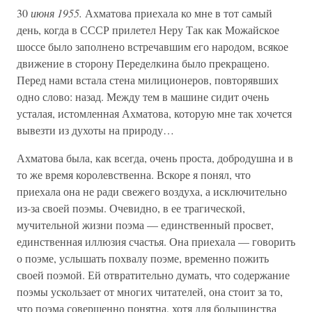
30
июня 1955.
Ахматова приехала ко мне в тот самый
день, когда в СССР прилетел Неру Так как Можайское
шоссе было заполнено встречавшим его народом, всякое
движение в сторону Переделкина было прекращено.
Перед нами встала стена милиционеров, повторявших
одно слово: назад. Между тем в машине сидит очень
усталая, истомленная Ахматова, которую мне так хочется
вывезти из духоты на природу…
Ахматова была, как всегда, очень проста, добродушна и в
то же время королевственна. Вскоре я понял, что
приехала она не ради свежего воздуха, а исключительно
из-за своей поэмы. Очевидно, в ее трагической,
мучительной жизни поэма — единственный просвет,
единственная иллюзия счастья. Она приехала — говорить
о поэме, услышать похвалу поэме, временно пожить
своей поэмой. Ей отвратительно думать, что содержание
поэмы ускользает от многих читателей, она стоит за то,
что поэма совершенно понятна, хотя для большинства