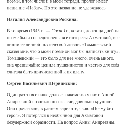
поэмы, в том числе и в моей тетради, пролог имеет
название «Набат». Но это название не удержалось.
Наталия Александровна Роскина:
В то время (1945 г. —
Сост.)
и, кстати, до конца дней на
поэме были сосредоточены все интересы Ахматовой, все
линии ее личной поэтической жизни. «Томашевский
сказал мне, что о моей поэме он мог бы написать книгу».
Томашевский — это было для нее много, очень много,
она чрезвычайно ценила пушкинистов и честью для себя
считала быть причисленной к их клану.
Сергей Васильевич Шервинский:
Один раз за все наше долгое знакомство у нас с Анной
Андреевной возникло несогласие, довольно крупное.
Она прочла мне, в раннем варианте, свою «Поэму без
героя». Я потерялся в необычной для Ахматовой
безудержной образности. На вопрос Анны Андреевны,