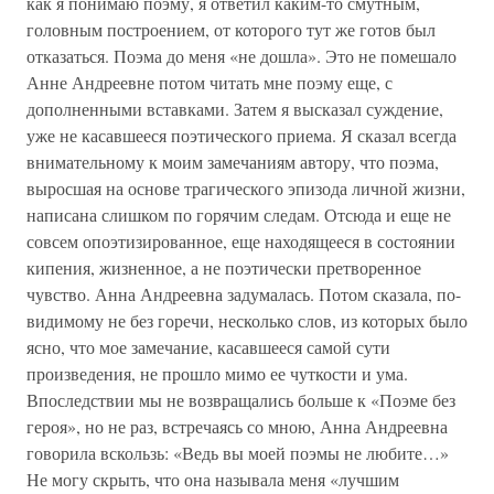
как я понимаю поэму, я ответил каким-то смутным,
головным построением, от которого тут же готов был
отказаться. Поэма до меня «не дошла». Это не помешало
Анне Андреевне потом читать мне поэму еще, с
дополненными вставками. Затем я высказал суждение,
уже не касавшееся поэтического приема. Я сказал всегда
внимательному к моим замечаниям автору, что поэма,
выросшая на основе трагического эпизода личной жизни,
написана слишком по горячим следам. Отсюда и еще не
совсем опоэтизированное, еще находящееся в состоянии
кипения, жизненное, а не поэтически претворенное
чувство. Анна Андреевна задумалась. Потом сказала, по-
видимому не без горечи, несколько слов, из которых было
ясно, что мое замечание, касавшееся самой сути
произведения, не прошло мимо ее чуткости и ума.
Впоследствии мы не возвращались больше к «Поэме без
героя», но не раз, встречаясь со мною, Анна Андреевна
говорила вскользь: «Ведь вы моей поэмы не любите…»
Не могу скрыть, что она называла меня «лучшим