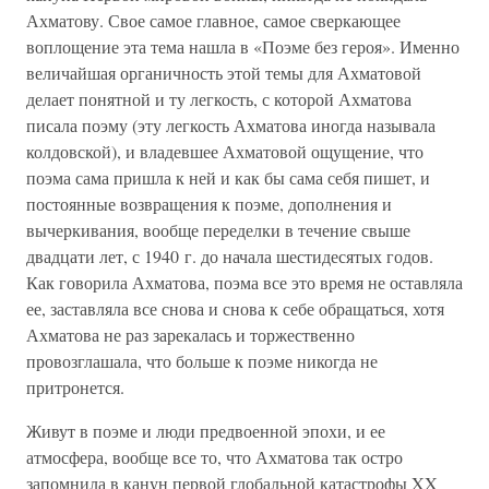
Ахматову. Свое самое главное, самое сверкающее
воплощение эта тема нашла в «Поэме без героя». Именно
величайшая органичность этой темы для Ахматовой
делает понятной и ту легкость, с которой Ахматова
писала поэму (эту легкость Ахматова иногда называла
колдовской), и владевшее Ахматовой ощущение, что
поэма сама пришла к ней и как бы сама себя пишет, и
постоянные возвращения к поэме, дополнения и
вычеркивания, вообще переделки в течение свыше
двадцати лет, с 1940 г. до начала шестидесятых годов.
Как говорила Ахматова, поэма все это время не оставляла
ее, заставляла все снова и снова к себе обращаться, хотя
Ахматова не раз зарекалась и торжественно
провозглашала, что больше к поэме никогда не
притронется.
Живут в поэме и люди предвоенной эпохи, и ее
атмосфера, вообще все то, что Ахматова так остро
запомнила в канун первой глобальной катастрофы XX