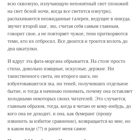
всю сквозную, излучающую непонятный свет (похожий
на свет белой ночи, когда все светится изнутри),
распахиваются неожиданные галереи, ведущие в никуда,
звучит второй шаг, эхо, считая себя самым главным,
говорит свое, а не повторяет чужое, тени притворяются
теми, кто их отбросил. Все двоится и троится вплоть до
дна шкатулки.
И вдруг эта фата-моргана обрывается. На столе просто
стихи, довольно изящные, искусные, дерзкие. Ни
таинственного света, ни второго шага, ни
взбунтовавшегося эха, ни теней, получивших отдельное
бытие, и тогда я начинаю понимать, почему она оставляет
холодными некоторых своих читателей. Это случается,
главным образом, тогда, когда я читаю ее кому-нибудь, до
кого она не доходит, и она, как бумеранг (прошу
извинить за избитое сравнение), возвращается ко мне, но
в каком виде (!?) и ранит меня самое.