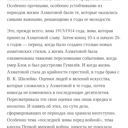
Особенно прочными, особенно устойчивыми из
периодов жизни Ахматовой были те, которые оказались
самыми важными, решающими в годы ее молодости.
Это, прежде всего, зима 1913/1914 года, зима, которая
принесла Ахматовой славу. Затем конец 10-х и начало 20-
х годов — период, когда было создано столько новых
ахматовских стихов, а жизнь Ахматовой была
ознаменована тяжкими переломными событиями, когда
умер Блок и был расстрелян Гумилёв. И когда жизнь
Ахматовой стала до крайности горестной, в годы брака с
В. К. Шилейко. Оценки людей и явлений искусства,
которые сложились у Ахматовой в те годы, почти
никогда не изменялись в последующие десятилетия.
Пересматривала эти свои оценки она лишь изредка и
неохотно. И память об этих, по сути дела,
сформировавших ее периодах она хранила неотступно.
Особенно тема «последней зимы перед войной», тема
кануна Первой мировой войны, никогда не покидала