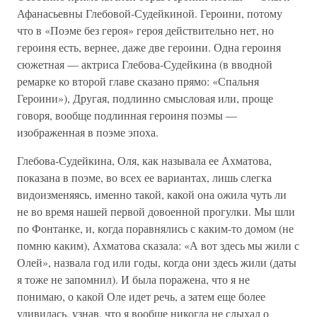
Афанасьевны Глебовой-Судейкиной. Героини, потому
что в «Поэме без героя» героя действительно нет, но
героиня есть, вернее, даже две героини. Одна героиня
сюжетная — актриса Глебова-Судейкина (в вводной
ремарке ко второй главе сказано прямо: «Спальня
Героини»), Другая, подлинно смысловая или, проще
говоря, вообще подлинная героиня поэмы —
изображенная в поэме эпоха.
Глебова-Судейкина, Оля, как называла ее Ахматова,
показана в поэме, во всех ее вариантах, лишь слегка
видоизменяясь, именно такой, какой она ожила чуть ли
не во время нашей первой довоенной прогулки. Мы шли
по Фонтанке, и, когда поравнялись с каким-то домом (не
помню каким), Ахматова сказала: «А вот здесь мы жили с
Олей», назвала год или годы, когда они здесь жили (даты
я тоже не запомнил). И была поражена, что я не
понимаю, о какой Оле идет речь, а затем еще более
удивилась, узнав, что я вообще никогда не слыхал о