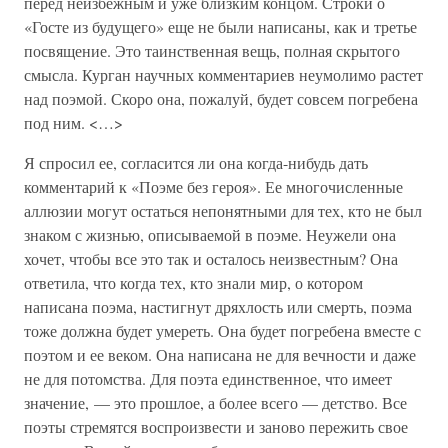
перед неизбежным и уже близким концом. Строки о
«Госте из будущего» еще не были написаны, как и третье
посвящение. Это таинственная вещь, полная скрытого
смысла. Курган научных комментариев неумолимо растет
над поэмой. Скоро она, пожалуй, будет совсем погребена
под ним. <…>
Я спросил ее, согласится ли она когда-нибудь дать
комментарий к «Поэме без героя». Ее многочисленные
аллюзии могут остаться непонятными для тех, кто не был
знаком с жизнью, описываемой в поэме. Неужели она
хочет, чтобы все это так и осталось неизвестным? Она
ответила, что когда тех, кто знали мир, о котором
написана поэма, настигнут дряхлость или смерть, поэма
тоже должна будет умереть. Она будет погребена вместе с
поэтом и ее веком. Она написана не для вечности и даже
не для потомства. Для поэта единственное, что имеет
значение, — это прошлое, а более всего — детство. Все
поэты стремятся воспроизвести и заново пережить свое