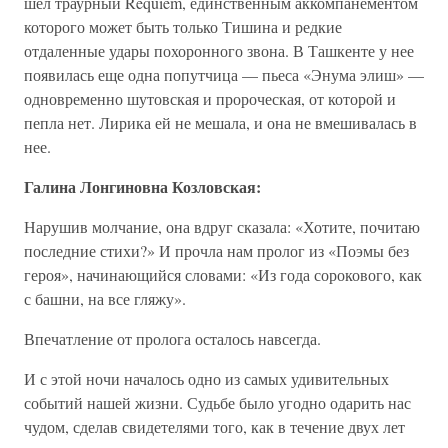
шел траурный Requiem, единственным аккомпанементом
которого может быть только Тишина и редкие
отдаленные удары похоронного звона. В Ташкенте у нее
появилась еще одна попутчица — пьеса «Энума элиш» —
одновременно шутовская и пророческая, от которой и
пепла нет. Лирика ей не мешала, и она не вмешивалась в
нее.
Галина Лонгиновна Козловская:
Нарушив молчание, она вдруг сказала: «Хотите, почитаю
последние стихи?» И прочла нам пролог из «Поэмы без
героя», начинающийся словами: «Из года сорокового, как
с башни, на все гляжу».
Впечатление от пролога осталось навсегда.
И с этой ночи началось одно из самых удивительных
событий нашей жизни. Судьбе было угодно одарить нас
чудом, сделав свидетелями того, как в течение двух лет