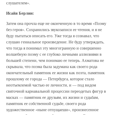
слушателем».
Исайя Берлин:
Затем она прочла еще не оконченную в то время «Поэму
без героя». Сохранились звукозаписи ее чтения, и я не
буду пытаться описать его. Уже тогда я сознавал, что
слушаю гениальное произведение. Не буду утверждать,
что тогда я понимал эту многогранную и совершенно
волшебную поэму с ее глубоко личными аллюзиями в
большей степени, чем понимаю ее теперь. Ахматова не
скрывала, что поэма была задумана как своего рода
окончательный памятник ее жизни как поэта, памятник
прошлому ее города — Петербурга, которое стало
неотъемлемой частью ее личности, и — под видом
святочной карнавальной процессии переодетых фигур в
масках — памятник ее друзьям, их жизни и судьбам,
памятник ее собственной судьбе, своего рода
художественное «ныне отпущаеши», произнесенное