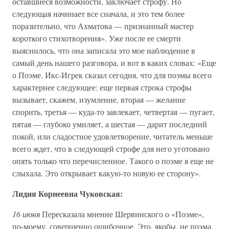
оставшиеся возможности, заключает строфу. Но
следующая начинает все сначала, и это тем более
поразительно, что Ахматова — признанный мастер
короткого стихотворения». Уже после ее смерти
выяснилось, что она записала это мое наблюдение в
самый день нашего разговора, и вот в каких словах: «Еще
о Поэме. Икс-Игрек сказал сегодня, что для поэмы всего
характернее следующее: еще первая строка строфы
вызывает, скажем, изумление, вторая — желание
спорить, третья — куда-то завлекает, четвертая — пугает,
пятая — глубоко умиляет, а шестая — дарит последний
покой, или сладостное удовлетворение, читатель меньше
всего ждет, что в следующей строфе для него уготовано
опять только что перечисленное. Такого о поэме я еще не
слыхала. Это открывает какую-то новую ее сторону».
Лидия Корнеевна Чуковская:
16 июня
Пересказала мнение Шервинского о «Поэме»,
по-моему, совершенно ошибочное. Это, якобы, не поэма,