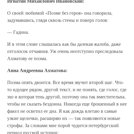
Игнатий Михайлович Ивановский:
О своей любимой «Поэме без героя» она говорила,
задумавшись, глядя сквозь стены и поверх голов:
— Гадина.
И в этом слове слышалась как бы далекая жалоба, даже
отголосок отчаяния. Уж очень неотступно преследовала
Ахматову ее поэма.
Анна Андреевна Ахматова:
Поэма опять двоится. Все время звучит второй шаг. Что-
то идущее рядом, другой текст, и не понять, где голос, где
эхо и которая тень другой, поэтому она так вместительна,
чтобы не сказать бездонна. Никогда еще брошенный в нее
факел не осветил ее дна. Я как дождь влетаю в самые
узкие щелочки, расширяю их — так появляются новые
строфы. За словами мне порой чудится петербургский
период русской истории: