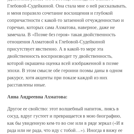
Глебовой-Судейкиной. Она стала мне о ней рассказывать,
и меня поразило сочетание восхищения и глубокой
сопричастности с какой-то затаенной отчужденностью и
горечью, которых сама Ахматова, наверное, даже не
замечала. В «Поэме без героя» такая двойственность
отношения Ахматовой к Глебовой-Судейкиной
присутствует явственно. А в какой-то мере эта
двойственность воспроизводит ту двойственность,
которой окрашена оценка всей изображенной в поэме
эпохи. В этом смысле обе героини поэмы даны в одном
ракурсе, хотя акценты при показе каждой из них
расставлены иные.
Анна Андреевна Ахматова:
Другое ее свойство: этот волшебный напиток, лиясь в
сосуд, вдруг густеет и превращается в мою биографию,
как бы увиденную кем-то во сне или в ряде зеркал («И я
рада или не рада, что иду с тобой…»). Иногда я вижу ее