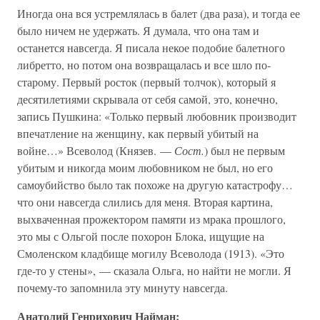
Иногда она вся устремлялась в балет (два раза), и тогда ее
было ничем не удержать. Я думала, что она там и
останется навсегда. Я писала некое подобие балетного
либретто, но потом она возвращалась и все шло по-
старому. Первый росток (первый толчок), который я
десятилетиями скрывала от себя самой, это, конечно,
запись Пушкина: «Только первый любовник производит
впечатление на женщину, как первый убитый на
войне…» Всеволод (Князев. —
Сост.
) был не первым
убитым и никогда моим любовником не был, но его
самоубийство было так похоже на другую катастрофу…
что они навсегда слились для меня. Вторая картина,
выхваченная прожектором памяти из мрака прошлого,
это мы с Ольгой после похорон Блока, ищущие на
Смоленском кладбище могилу Всеволода (1913). «Это
где-то у стены», — сказала Ольга, но найти не могли. Я
почему-то запомнила эту минуту навсегда.
Анатолий Генрихович Найман: