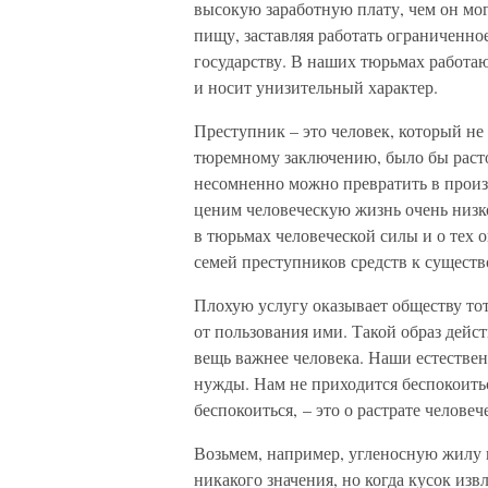
высокую заработную плату, чем он мог
пищу, заставляя работать ограниченн
государству. В наших тюрьмах работаю
и носит унизительный характер.
Преступник – это человек, который не 
тюремному заключению, было бы расто
несомненно можно превратить в произв
ценим человеческую жизнь очень низко,
в тюрьмах человеческой силы и о тех
семей преступников средств к сущест
Плохую услугу оказывает обществу тот,
от пользования ими. Такой образ дейс
вещь важнее человека. Наши естестве
нужды. Нам не приходится беспокоитьс
беспокоиться, – это о растрате человеч
Возьмем, например, угленосную жилу в
никакого значения, но когда кусок изв