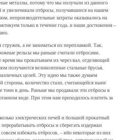
нные металлы, потому что мы получали из данного
ей и увеличивали отбросы, получавшиеся на нашем
зом, непроизводительные затраты оказывались на
ктикуем только в течение года, и наши достижения –
ано.
 стружек, а не заниматься их переплавкой. Так,
рожные рельсы мы раньше считали отбросами,
 время мы прокатываем их через вал, отделяющий
ом получаются великолепные стальные брусья,
различных целей. Эту идею мы также думаем
ой стороны, количество стали, считающейся ныне
ее тонн в день. Раньше мы продавали эти отбросы в
отанном виде. При этом нам приходилось платить за
сколько электрических печей и большой прокатный
м перерабатывать отбросы и сберегать издержки
совсем избежать отбросов, – ибо некоторые из них
 можем сберечь человеческий труд, затрачиваемый на