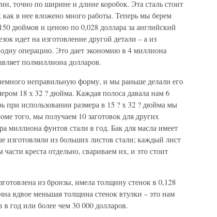
ин, точно по ширине и длине коробок. Эта сталь стоит
к как в нее вложено много работы. Теперь мы берем
150 дюймов и ценою по 0,028 доллара за английский
езок идет на изготовление другой детали – а из
 одну операцию. Это дает экономию в 4 миллиона
тавляет полмиллиона долларов.
емного неправильную форму, и мы раньше делали его
ером 18 х 32 ? дюйма. Каждая полоса давала нам 6
рь при использовании размера в 15 ? х 32 ? дюйма мы
роме того, мы получаем 10 заготовок для других
ра миллиона фунтов стали в год. Бак для масла имеет
е изготовляли из больших листов стали; каждый лист
 части креста отдельно, свариваем их, и это стоит
зготовлена из бронзы, имела толщину стенок в 0,128
чна вдвое меньшая толщина стенок втулки – это нам
 в год или более чем 30 000 долларов.