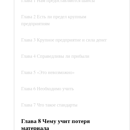
Глава 1 Нам предоставляются шансы
Глава 2 Есть ли предел крупным
предприятиям
Глава 3 Крупное предприятие и сила денег
Глава 4 Справедливы ли прибыли
Глава 5 «Это невозможно»
Глава 6 Необходимо учить
Глава 7 Что такое стандарты
Глава 8 Чему учит потеря
материала