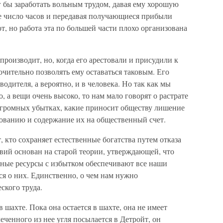
 бы заработать вольным трудом, давая ему хорошую
ое число часов и передавая получающиеся прибыли
т, но работа эта по большей части плохо организована
производит, но, когда его арестовали и присудили к
чительно позволять ему оставаться таковым. Его
одителя, а вероятно, и в человека. Но так как мы
 а вещи очень высоко, то нам мало говорят о растрате
 огромных убытках, какие приносит обществу лишение
вованию и содержание их на общественный счет.
 кто сохраняет естественные богатства путем отказа
твий основан на старой теории, утверждающей, что
нные ресурсы с избытком обеспечивают все наши
я о них. Единственно, о чем нам нужно
еского труда.
 шахте. Пока она остается в шахте, она не имеет
леченного из нее угля посылается в Детройт, он