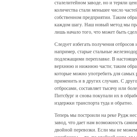
сталелитейном заводе, но и теряли це
количества стали меньшее число част
собственном предприятии. Таким обра
каждом шагу. Наш новый метод мы пра
лишь начало того, что может быть сдел
Следует избегать получения отбросов и
например, старые стальные железнодо
подлежащими переплавке. В настоящее
верхнюю и нижнюю части; таким образ
которые можно употребить для самых 
применить и в других случаях. С друг
отбросами, составляет тысячу или бол
Питсбург и снова покупали их в обраб
издержки транспорта туда и обратно.
Теперь мы построили на реке Рудж не
завод, что дает нам возможность сами
двойной перевозки. Если мы не можем 
неизбежны, – то, по крайней мере, мы