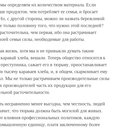
мы определяем их количеством материала. Если
е продуктов, чем потребляет ее семья, и бросает
 Но, с другой стороны, можно ли назвать бережливой
ье только половину того, что нужно этой последней?
 расточительна, чем первая, ибо она растрачивает
воей семьи силы, необходимые для работы.
ая жизнь, хотя мы и не привыкли думать таким
 каравай хлеба, вешали. Теперь общество относится к
 преступника, сажает его в тюрьму, приостанавливает
ти тысячу караваев хлеба, и, в общем, скармливает ему
рал. Мы не только растрачиваем производительные силы
их производителей часть их продукции для его
ельной расточительности.
сть несравненно менее выгодна, чем честность, людей
значит, что тюрьма должна быть могилой для живых.
от влияния профессиональных политиков, каждую
ромышленную единицу, платя заключенному более