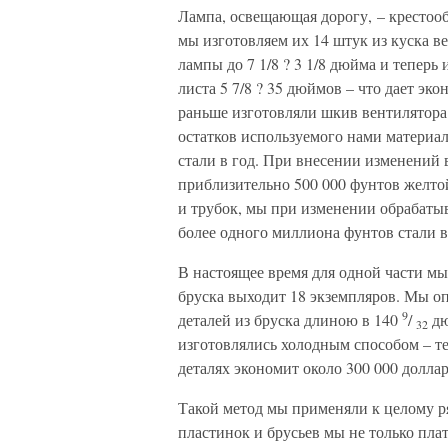
Лампа, освещающая дорогу, – крестооб
мы изготовляем их 14 штук из куска 
лампы до 7 1/8 ? 3 1/8 дюйма и теперь 
листа 5 7/8 ? 35 дюймов – что дает эк
раньше изготовляли шкив вентилятора 
остатков используемого нами материал
стали в год. При внесении изменений
приблизительно 500 000 фунтов желтой
и трубок, мы при изменении обрабат
более одного миллиона фунтов стали в
В настоящее время для одной части мы
бруска выходит 18 экземпляров. Мы оп
9
деталей из бруска длиною в 140
/
дю
32
изготовлялись холодным способом – те
деталях экономит около 300 000 доллар
Такой метод мы применяли к целому р
пластинок и брусьев мы не только плат