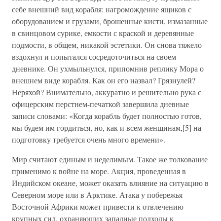
себе внешний вид корабля: нагромождение ящиков с
оборудованием и грузами, брошенные кисти, измазанные
в свинцовом сурике, емкости с краской и деревянные
подмости, в общем, никакой эстетики. Он снова тяжело
вздохнул и попытался сосредоточиться на своем
дневнике. Он ухмыльнулся, припомнив реплику Мора о
внешнем виде корабля. Как он его назвал? Грязнулей?
Неряхой? Внимательно, аккуратно и решительно рука с
офицерским перстнем-печаткой завершила дневные
записи словами: «Когда корабль будет полностью готов,
мы будем им гордиться, но, как и всем женщинам,[5] на
подготовку требуется очень много времени».
Мир считают единым и неделимым. Такое же толкование
применимо к войне на море. Акция, проведенная в
Индийском океане, может оказать влияние на ситуацию в
Северном море или в Арктике. Атака у побережья
Восточной Африки может привести к отвлечению
крупных сил, охраняющих западные подходы к