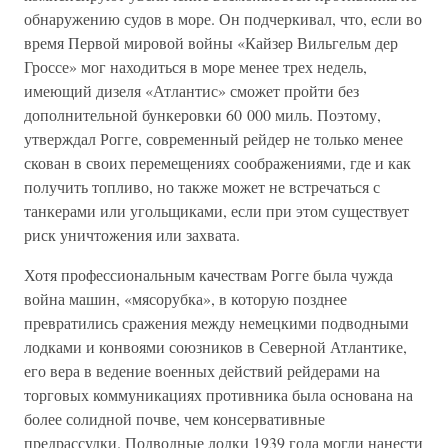
обнаружению судов в море. Он подчеркивал, что, если во
время Первой мировой войны «Кайзер Вильгельм дер
Гроссе» мог находиться в море менее трех недель,
имеющий дизеля «Атлантис» сможет пройти без
дополнительной бункеровки 60 000 миль. Поэтому,
утверждал Рогге, современный рейдер не только менее
скован в своих перемещениях соображениями, где и как
получить топливо, но также может не встречаться с
танкерами или угольщиками, если при этом существует
риск уничтожения или захвата.
Хотя профессиональным качествам Рогге была чужда
война машин, «мясорубка», в которую позднее
превратились сражения между немецкими подводными
лодками и конвоями союзников в Северной Атлантике,
его вера в ведение военных действий рейдерами на
торговых коммуникациях противника была основана на
более солидной почве, чем консервативные
предрассудки. Подводные лодки 1939 года могли нанести