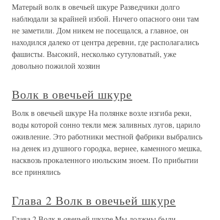
Матерый волк в овечьей шкуре Разведчики долго
наблюдали за крайней избой. Ничего опасного они там
не заметили. Дом никем не посещался, а главное, он
находился далеко от центра деревни, где располагались
фашисты. Высокий, несколько сутуловатый, уже
довольно пожилой хозяин
Волк в овечьей шкуре
Волк в овечьей шкуре На полянке возле изгиба реки,
воды которой сонно текли меж заливных лугов, царило
оживление. Это работники местной фабрики выбрались
на денек из душного городка, вернее, каменного мешка,
насквозь прокаленного июльским зноем. По прибытии
все принялись
Глава 2 Волк в овечьей шкуре
Глава 2 Волк в овечьей шкуре Мы должны были