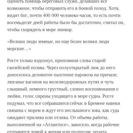
оценить помощь береговых служб, делавших все
возможное, чтобы отправить его в боевой поход. Хотя,
видит бог, почти 400 000 человеко-часов, то есть почти
восемьдесят дней работы было бы достаточно, считал он,
чтобы снарядить в море линкор.
«Велики люди земные, но еще более велики люди
морские…»
Рогге только вздохнул, припомнив слова старой
ганзейской поэмы. Через полуоткрытый люк до него
доносилось деловитое пыхтение паровоза на причале,
лязганье вагонов на железнодорожных путях и чуть
слышный, немного грустный, словно воспоминания о
любви, голос сирены уходящего в море судна. Рогге
подумал, что все собравшиеся сейчас в Бремене навеки
связаны с морем и ждут его неслышного зова, как суда
ожидают прилива или отлива. От объема работы,
выполненной на «Атлантисе», зависело, когда рабочие
отправятся домой к женам или подругам, оплата,