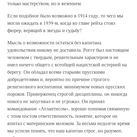
только мастерством, но и везением.
Если подобное было возможно в 1914 году, то чего мы
могли ожидать в 1939-м, когда во главе рейха стоял
фюрер, верящий в звезды и судьбу?
Мысль о возможности остаться без капитана
удовольствия никому не доставила. Рогге был настоящим
человеком с твердым, решительным характером и не
имел ничего общего с всеобщей нацистской истерией на
берегу. Он обладал всеми старыми прусскими
добродетелями и, вероятно по причине строгого
религиозного воспитания, минимумом новых прусских
пороков. Приверженец строгой дисциплины, он никогда
никого не запугивал и не угрожал. Он принял
командование «Атлантисом», хорошо понимая связанную
с этим постом ответственность, понятие, которое он
впитал с материнским молоком. За весьма недолгое время
мы успели понять, что наш капитан строг, но разумен,