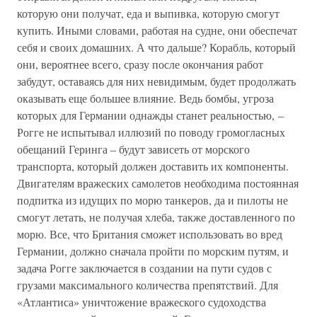
которую они получат, еда и выпивка, которую смогут
купить. Иными словами, работая на судне, они обеспечат
себя и своих домашних. А что дальше? Корабль, который
они, вероятнее всего, сразу после окончания работ
забудут, оставаясь для них невидимым, будет продолжать
оказывать еще большее влияние. Ведь бомбы, угроза
которых для Германии однажды станет реальностью, –
Рогге не испытывал иллюзий по поводу громогласных
обещаний Геринга – будут зависеть от морского
транспорта, который должен доставить их компоненты.
Двигателям вражеских самолетов необходима постоянная
подпитка из идущих по морю танкеров, да и пилоты не
смогут летать, не получая хлеба, также доставленного по
морю. Все, что Британия сможет использовать во вред
Германии, должно сначала пройти по морским путям, и
задача Рогге заключается в создании на пути судов с
грузами максимального количества препятствий. Для
«Атлантиса» уничтожение вражеского судоходства