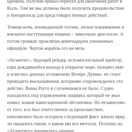
Бремена, получив приказ перейти для окончания работ в
Киль. Там же мы должны были получить продовольствие
и боеприпасы для предстоящих боевых действий.
Темная ночь, неожиданный толчок, легкое покачивание и
внезапно наступившая тишина – замолчали двигатели. А
потом громкие проклятия девятнадцати униженных
офицеров. Чертов корабль сел на мель.
«Атлантис», будущий рейдер, вспомогательный крейсер,
едва дождавшийся выхода в открытое море, позорно увяз
в илистых донных отложениях Везера. Думаю, не стоит
приводить высказывания, которыми сопровождалось это
действо. Вины Рогге в случившемся не было. Судно
находилось под управлением лоцмана, который не знал
новых знаков навигационной обстановки. Но независимо
от того, кто был ответственен за происшествие,
невозможно было оспорить следующий факт: начало вряд
ли оказалось таким, о каком мы все мечтали. Поэтому на
«Атлантисе» воцарилось уныние.