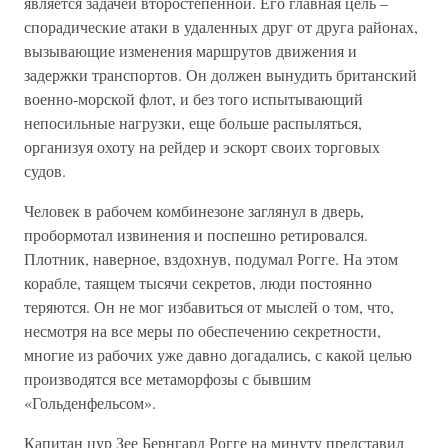
является задачей второстепенной. Его главная цель –
спорадические атаки в удаленных друг от друга районах,
вызывающие изменения маршрутов движения и
задержки транспортов. Он должен вынудить британский
военно-морской флот, и без того испытывающий
непосильные нагрузки, еще больше распыляться,
организуя охоту на рейдер и эскорт своих торговых
судов.
Человек в рабочем комбинезоне заглянул в дверь,
пробормотал извинения и поспешно ретировался.
Плотник, наверное, вздохнув, подумал Рогге. На этом
корабле, таящем тысячи секретов, люди постоянно
теряются. Он не мог избавиться от мыслей о том, что,
несмотря на все меры по обеспечению секретности,
многие из рабочих уже давно догадались, с какой целью
производятся все метаморфозы с бывшим
«Гольденфельсом».
Капитан цур Зее Бернгард Рогге на минуту представил