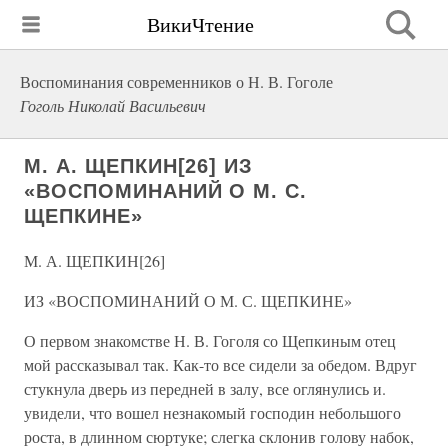
ВикиЧтение
Воспоминания современников о Н. В. Гоголе
Гоголь Николай Васильевич
М. А. ЩЕПКИН[26] ИЗ
«ВОСПОМИНАНИЙ О М. С.
ЩЕПКИНЕ»
М. А. ЩЕПКИН[26]
ИЗ «ВОСПОМИНАНИЙ О М. С. ЩЕПКИНЕ»
О первом знакомстве Н. В. Гоголя со Щепкиным отец
мой рассказывал так. Как-то все сидели за обедом. Вдруг
стукнула дверь из передней в залу, все оглянулись и.
увидели, что вошел незнакомый господин небольшого
роста, в длинном сюртуке; слегка склонив голову набок,