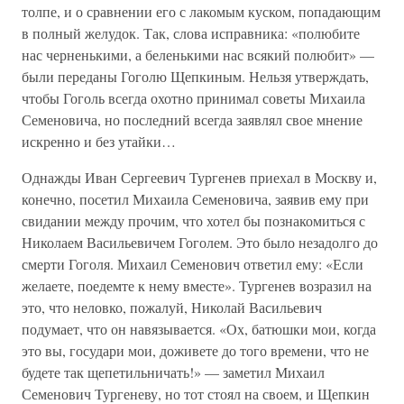
толпе, и о сравнении его с лакомым куском, попадающим
в полный желудок. Так, слова исправника: «полюбите
нас черненькими, а беленькими нас всякий полюбит» —
были переданы Гоголю Щепкиным. Нельзя утверждать,
чтобы Гоголь всегда охотно принимал советы Михаила
Семеновича, но последний всегда заявлял свое мнение
искренно и без утайки…
Однажды Иван Сергеевич Тургенев приехал в Москву и,
конечно, посетил Михаила Семеновича, заявив ему при
свидании между прочим, что хотел бы познакомиться с
Николаем Васильевичем Гоголем. Это было незадолго до
смерти Гоголя. Михаил Семенович ответил ему: «Если
желаете, поедемте к нему вместе». Тургенев возразил на
это, что неловко, пожалуй, Николай Васильевич
подумает, что он навязывается. «Ох, батюшки мои, когда
это вы, государи мои, доживете до того времени, что не
будете так щепетильничать!» — заметил Михаил
Семенович Тургеневу, но тот стоял на своем, и Щепкин