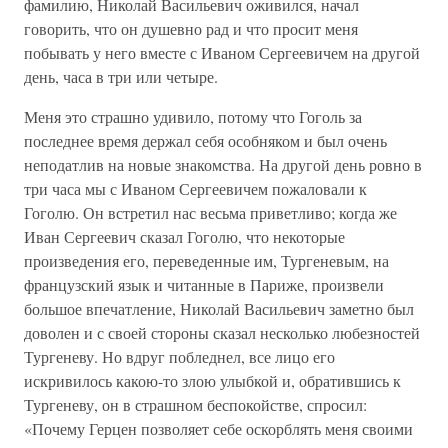
фамилию, Николай Васильевич оживился, начал
говорить, что он душевно рад и что просит меня
побывать у него вместе с Иваном Сергеевичем на другой
день, часа в три или четыре.
Меня это страшно удивило, потому что Гоголь за
последнее время держал себя особняком и был очень
неподатлив на новые знакомства. На другой день ровно в
три часа мы с Иваном Сергеевичем пожаловали к
Гоголю. Он встретил нас весьма приветливо; когда же
Иван Сергеевич сказал Гоголю, что некоторые
произведения его, переведенные им, Тургеневым, на
французский язык и читанные в Париже, произвели
большое впечатление, Николай Васильевич заметно был
доволен и с своей стороны сказал несколько любезностей
Тургеневу. Но вдруг побледнел, все лицо его
искривилось какою-то злою улыбкой и, обратившись к
Тургеневу, он в страшном беспокойстве, спросил:
«Почему Герцен позволяет себе оскорблять меня своими