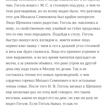
чаю, Гоголь вошел с М. С. в столовую под руку, о чем-то
тихо разговаривая, но по всему видно было, что разговор
этот для Михаила Семеновича был крайне интересен.
Лицо Щепкина сияло радостью. Гоголь же, наклонясь к
нему, со свойственною ему улыбкой на губах продолжал
что-то ему тихо передавать. Подойдя к столу, Гоголь
быстро окинул всех взглядом и, заметя новое лицо,
нервно взял чашку с чаем и сел в дальний угол столовой
и весь как будто съежился. Лицо его приняло угрюмое и
злое выражение, и во все время чаепития просидел он
молча, а за ужином объявил, что рано утром на другой
день ему надо ехать в Москву по делам. Так и не
состоялось чтение его новых произведений, о чем
сердечно горевал Михаил Семенович и все остальные
члены семьи. После того Н. В. Гоголь заезжал к Щепкину
еще несколько раз, но отец мой говорил, что таким
веселым, каким он видел его на даче, он уже ни разу не
видел Гоголя. Если Гоголь бывал, то как-то