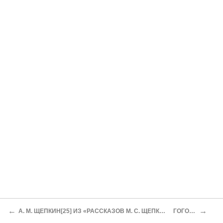
←
→
А. М. ЩЕПКИН[25] ИЗ «РАССКАЗОВ М. С. ЩЕПКИНА»
ГОГОЛЬ