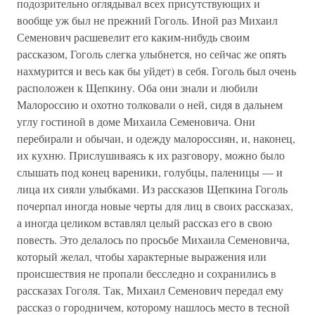
подозрительно оглядывал всех присутствующих и
вообще уж был не прежний Гоголь. Иной раз Михаил
Семенович расшевелит его каким-нибудь своим
рассказом, Гоголь слегка улыбнется, но сейчас же опять
нахмурится и весь как бы уйдет) в себя. Гоголь был очень
расположен к Щепкину. Оба они знали и любили
Малороссию и охотно толковали о ней, сидя в дальнем
углу гостиной в доме Михаила Семеновича. Они
перебирали и обычаи, и одежду малороссиян, и, наконец,
их кухню. Прислушиваясь к их разговору, можно было
слышать под конец вареники, голубцы, паленицы — и
лица их сияли улыбками. Из рассказов Щепкина Гоголь
почерпал иногда новые черты для лиц в своих рассказах,
а иногда целиком вставлял целый рассказ его в свою
повесть. Это делалось по просьбе Михаила Семеновича,
который желал, чтобы характерные выражения или
происшествия не пропали бесследно и сохранились в
рассказах Гоголя. Так, Михаил Семенович передал ему
рассказ о городничем, которому нашлось место в тесной