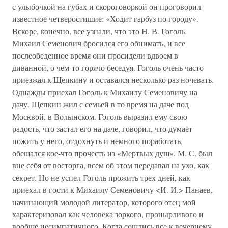
с улыбочкой на губах и скороговоркой он проговорил
известное четверостишие: «Ходит гарбуз по городу».
Вскоре, конечно, все узнали, что это Н. В. Гоголь.
Михаил Семенович бросился его обнимать, и все
послеобеденное время они просидели вдвоем в
диванной, о чем-то горячо беседуя. Гоголь очень часто
приезжал к Щепкину и оставался несколько раз ночевать.
Однажды приехал Гоголь к Михаилу Семеновичу на
дачу. Щепкин жил с семьей в то время на даче под
Москвой, в Волынском. Гоголь выразил ему свою
радость, что застал его на даче, говорил, что думает
пожить у него, отдохнуть и немного поработать,
обещался кое-что прочесть из «Мертвых душ». М. С. был
вне себя от восторга, всем об этом передавал на ухо, как
секрет. Но не успел Гоголь прожить трех дней, как
приехал в гости к Михаилу Семеновичу <И. И.> Панаев,
начинающий молодой литератор, которого отец мой
характеризовал как человека зоркого, пронырливого и
вообще несимпатичного. Когда сошлись все к вечернему