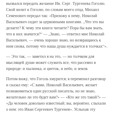
вызвался передать желание Ив. Серг. Тургенева Гоголю.
Свой визит к Гоголю, по словам моего отца, Михаил
Семенович передал так: «Прихожу к нему, Николай
Васильевич сидит за церковными книгами. „Что это вы
делаете? К чему эти книги читаете? Пора бы вам знать,
что в них значится?“ — „Знаю, — ответил мне Николай
Васильевич, — очень хорошо знаю, но возвращаюсь к
ним снова, потому что наша душа нуждается в толчках“».
— Это так, — заметил я на это, — но толчком для
мыслящей души может служить все, что рассеяно в
природе: и пылинка, и цветок, и небо, и земля.
Потом вижу, что Гоголь хмурится; я переменил разговор
и сказал ему: «С вами, Николай Васильевич, желает
познакомиться один русский писатель, но не знаю,
желательно ли это будет вам?» — «Кто же это такой?» —
«Да человек довольно известный; вы, вероятно, слыхали
о нем: это Иван Сергеевич Тургенев». Услыхав эту