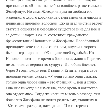
признавался: «Я никогда не был влюблен, разве только в
Жозефину». Но сама Жозефина вряд ли любила его –
маленького худого корсиканца с пергаментным лицом и
длинными прямыми волосами. Ею двигал чистый расчет:
статус в обществе и безбедное существование для нее и
ее детей. 9 марта 1796 г. состоялось гражданское
бракосочетание Наполеона и Жозефины. Новобрачный
преподнес жене кольцо с сапфиром, внутри которого
было выгравировано: «Женщине моей судьбы!». Но
Наполеон почти все время в бою, а она, живя в Париже,
не отличается верностью супругу. И любовь блекнет.
Через 3 года покоритель Италии и Египта, веря в свое
предназначение, скажет: «У меня только одна страсть,
только одна любовница – это Франция. С ней я сплю.
Она мне никогда не изменяла, свою кровь и богатство
она отдает мне». Тогда же крепнет мысль о разводе, тем
более что Жозефина не может родить ему, ставшему в
1804 г. императором, наследника. И в интересах