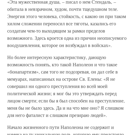
«Эта мужественная душа, – писал о нем Стендаль, –
обитала в невзрачном, худом, почти тщедушном теле.
Энергия этого человека, стойкость, с какою он при таком
хилом сложении переносил все тяготы, казались его
солдатам чем-то выходящим за рамки пределов
возможного. Здесь кроется одна из причин неописуемого
воодушевления, которое он возбуждал в войсках».
Но более интересную характеристику, дающую
возможность понять, кто такой Наполеон и что такое
«бонапартизм», сам того не подозревая, он дал себе в
мемуарах, написанных на острове Св. Елены: «Я не
совершил ни одного преступления во всей моей
политической жизни; я мог бы это утверждать перед
лицом смерти; если бы я был способен на преступление,
меня бы не было здесь. Да и на что мне оно? Я слишком
для него фаталист и слишком презираю людей».
Начало жизненного пути Наполеона не содержит и
намека на ту уникальную роль, которую ему предстояло