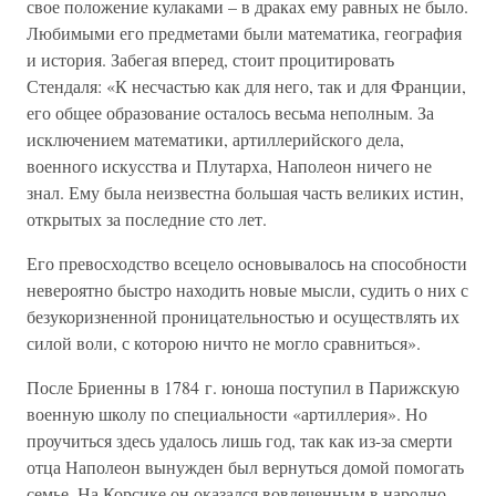
свое положение кулаками – в драках ему равных не было.
Любимыми его предметами были математика, география
и история. Забегая вперед, стоит процитировать
Стендаля: «К несчастью как для него, так и для Франции,
его общее образование осталось весьма неполным. За
исключением математики, артиллерийского дела,
военного искусства и Плутарха, Наполеон ничего не
знал. Ему была неизвестна большая часть великих истин,
открытых за последние сто лет.
Его превосходство всецело основывалось на способности
невероятно быстро находить новые мысли, судить о них с
безукоризненной проницательностью и осуществлять их
силой воли, с которою ничто не могло сравниться».
После Бриенны в 1784 г. юноша поступил в Парижскую
военную школу по специальности «артиллерия». Но
проучиться здесь удалось лишь год, так как из-за смерти
отца Наполеон вынужден был вернуться домой помогать
семье. На Корсике он оказался вовлеченным в народно-