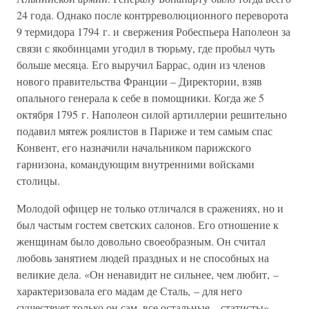
24 года. Однако после контрреволюционного переворота
9 термидора 1794 г. и свержения Робеспьера Наполеон за
связи с якобинцами угодил в тюрьму, где пробыл чуть
больше месяца. Его выручил Баррас, один из членов
нового правительства Франции – Директории, взяв
опального генерала к себе в помощники. Когда же 5
октября 1795 г. Наполеон силой артиллерии решительно
подавил мятеж роялистов в Париже и тем самым спас
Конвент, его назначили начальником парижского
гарнизона, командующим внутренними войсками
столицы.
Молодой офицер не только отличался в сражениях, но и
был частым гостем светских салонов. Его отношение к
женщинам было довольно своеобразным. Он считал
любовь занятием людей праздных и не способных на
великие дела. «Он ненавидит не сильнее, чем любит, –
характеризовала его мадам де Сталь, – для него
существует только он сам, все остальные – статисты».