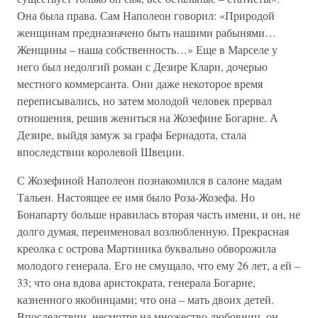
Она была права. Сам Наполеон говорил: «Природой
женщинам предназначено быть нашими рабынями…
Женщины – наша собственность…» Еще в Марселе у
него был недолгий роман с Дезире Клари, дочерью
местного коммерсанта. Они даже некоторое время
переписывались, но затем молодой человек прервал
отношения, решив жениться на Жозефине Богарне. А
Дезире, выйдя замуж за графа Бернадота, стала
впоследствии королевой Швеции.
С Жозефиной Наполеон познакомился в салоне мадам
Тальен. Настоящее ее имя было Роза-Жозефа. Но
Бонапарту больше нравилась вторая часть имени, и он, не
долго думая, переименовал возлюбленную. Прекрасная
креолка с острова Мартиника буквально обворожила
молодого генерала. Его не смущало, что ему 26 лет, а ей –
33; что она вдова аристократа, генерала Богарне,
казненного якобинцами; что она – мать двоих детей.
Впоследствии, несмотря на множество любовниц, он