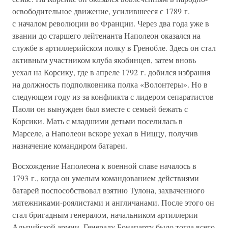
освободительное движение, усилившееся с 1789 г.
с началом революции во Франции. Через два года уже в
звании до старшего лейтенанта Наполеон оказался на
службе в артиллерийском полку в Гренобле. Здесь он стал
активным участником клуба якобинцев, затем вновь
уехал на Корсику, где в апреле 1792 г. добился избрания
на должность подполковника полка «Волонтеры». Но в
следующем году из-за конфликта с лидером сепаратистов
Паоли он вынужден был вместе с семьей бежать с
Корсики. Мать с младшими детьми поселилась в
Марселе, а Наполеон вскоре уехал в Ниццу, получив
назначение командиром батареи.
Восхождение Наполеона к военной славе началось в
1793 г., когда он умелым командованием действиями
батарей поспособствовал взятию Тулона, захваченного
мятежниками-роялистами и англичанами. После этого он
стал бригадным генералом, начальником артиллерии
Альпийской армии. Генералу Бонапарту было тогда всего