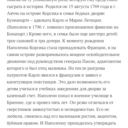
сыграть в истории. Родился он 15 августа 1769 года в г.
Аяччо на острове Корсика в семье бедных дворян
Буонапарте – адвоката Карло и Марии Летиции.
(Наполеон в 1796 г. изменил произношение фамилии на
Бонапарт.) Кроме него, в семье было еще шестеро детей:
трое сыновей и три дочери. К моменту рождения
Наполеона Корсика стала принадлежать Франции, и на
самом острове разворачивалось мощное освободительное
движение под руководством генерала Паоли, адъютантом
которого и был отец мальчика. Но после разгрома
патриотов Карло явился к французам и заявил о
капитуляции повстанцев. Это дало возможность его
детям учиться в учебных заведениях для дворян за
казенный счет. Наполеон попал в военное училище в
Бриенне, где и провел пять лет. Он резко отличался от
сверстников замкнутостью и нелюдимостью. Его не
любили, смеялись над его маленьким ростом, акцентом,
буйным нравом. И Наполеону приходилось утверждать