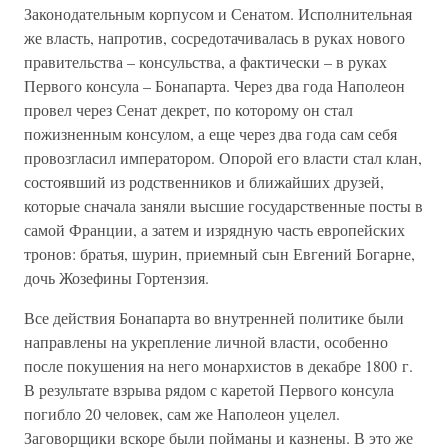
Законодательным корпусом и Сенатом. Исполнительная
же власть, напротив, сосредотачивалась в руках нового
правительства – консульства, а фактически – в руках
Первого консула – Бонапарта. Через два года Наполеон
провел через Сенат декрет, по которому он стал
пожизненным консулом, а еще через два года сам себя
провозгласил императором. Опорой его власти стал клан,
состоявший из родственников и ближайших друзей,
которые сначала заняли высшие государственные посты в
самой Франции, а затем и изрядную часть европейских
тронов: братья, шурин, приемный сын Евгений Богарне,
дочь Жозефины Гортензия.
Все действия Бонапарта во внутренней политике были
направлены на укрепление личной власти, особенно
после покушения на него монархистов в декабре 1800 г.
В результате взрыва рядом с каретой Первого консула
погибло 20 человек, сам же Наполеон уцелел.
Заговорщики вскоре были пойманы и казнены. В это же