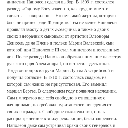
династии Наполеон сделал выбор. В 1809 г. состоялся
развод. «Одному Богу известно, как трудно мне это
сделать, – говорил он. – Но нет такой жертвы, которую
бы я не принес ради Франции». Тем не менее Наполеон
проявлял заботу о детях Жозефины, а также о двоих
своих внебрачных сыновьях: от артистки Элеоноры
Денюэль де ла Плень и польки Марии Валевской, сын
которой при Наполеоне III стал министром иностранных
дел. После развода Наполеон обратил внимание на сестру
русского царя Александра I, но встретил здесь отказ.
Тогда он попросил руки Марии Луизы Австрийской и
получил согласие. В 1810 г. состоялась свадьба, на
которой сам жених не присутствовал. Его заменил
маршал Бертье. В следующем году появился наследник.
Сам император вел себя свободно в отношениях с
женщинами, но требовал пуританского поведения от
своих сограждан. Свободное сожительство, столь
распространенное в эпоху революции, было запрещено.
Наполеон даже сам устраивал браки своих генералов и