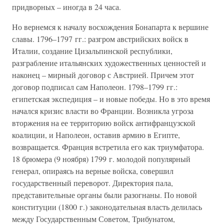
придворных – иногда в 24 часа.
Но вернемся к началу восхождения Бонапарта к вершине
славы. 1796–1797 гг.: разгром австрийских войск в
Италии, создание Цизальпинской республики,
разграбление итальянских художественных ценностей и
наконец – мирный договор с Австрией. Причем этот
договор подписал сам Наполеон. 1798–1799 гг.:
египетская экспедиция – и новые победы. Но в это время
начался кризис власти во Франции. Возникла угроза
вторжения на ее территорию войск антифранцузской
коалиции, и Наполеон, оставив армию в Египте,
возвращается. Франция встретила его как триумфатора.
18 брюмера (9 ноября) 1799 г. молодой популярный
генерал, опираясь на верные войска, совершил
государственный переворот. Директория пала,
представительные органы были разогнаны. По новой
конституции (1800 г.) законодательная власть делилась
между Государственным Советом, Трибунатом,