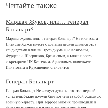
Читайте также
Маршал Жуков, или… генерал
Бонапарт?
Маршал Жуков, или… генерал Бонапарт? На июньском
Пленуме Жуков вместе с другими державшимися отца
кандидатами в члены Президиума ЦК: Козловым,
Фурцевой, Шверников, Брежневым, а также просто
секретарями ЦК Беляевым, Аристовым, новичками
Игнатовым и Куусиненом становится
Генерал Бонапарт
Генерал Бонапарт Не следует думать, что этот первый
успех неизбежно должен был повлечь за собой солидную
военную карьеру. При Терроре многих производили в
бригадные генералы; и столь же легко они были