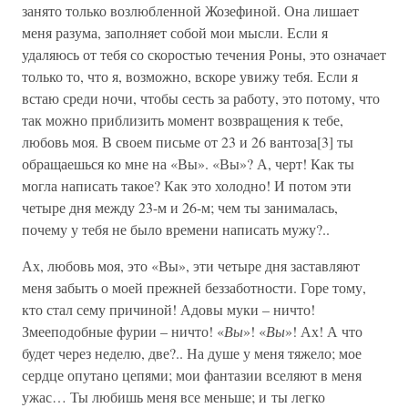
занято только возлюбленной Жозефиной. Она лишает
меня разума, заполняет собой мои мысли. Если я
удаляюсь от тебя со скоростью течения Роны, это означает
только то, что я, возможно, вскоре увижу тебя. Если я
встаю среди ночи, чтобы сесть за работу, это потому, что
так можно приблизить момент возвращения к тебе,
любовь моя. В своем письме от 23 и 26 вантоза[3] ты
обращаешься ко мне на «Вы». «Вы»? А, черт! Как ты
могла написать такое? Как это холодно! И потом эти
четыре дня между 23-м и 26-м; чем ты занималась,
почему у тебя не было времени написать мужу?..
Ах, любовь моя, это «Вы», эти четыре дня заставляют
меня забыть о моей прежней беззаботности. Горе тому,
кто стал сему причиной! Адовы муки – ничто!
Змееподобные фурии – ничто! «
Вы
»! «
Вы
»! Ах! А что
будет через неделю, две?.. На душе у меня тяжело; мое
сердце опутано цепями; мои фантазии вселяют в меня
ужас… Ты любишь меня все меньше; и ты легко