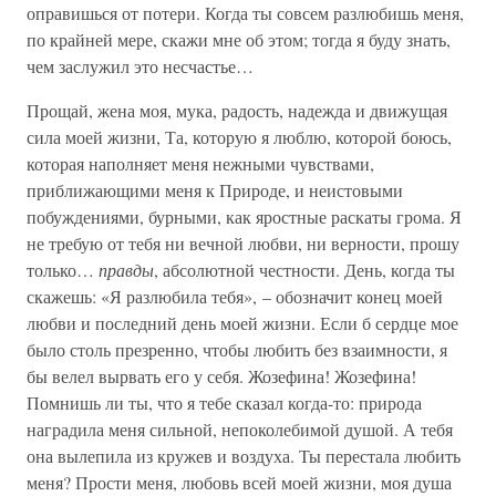
оправишься от потери. Когда ты совсем разлюбишь меня,
по крайней мере, скажи мне об этом; тогда я буду знать,
чем заслужил это несчастье…
Прощай, жена моя, мука, радость, надежда и движущая
сила моей жизни, Та, которую я люблю, которой боюсь,
которая наполняет меня нежными чувствами,
приближающими меня к Природе, и неистовыми
побуждениями, бурными, как яростные раскаты грома. Я
не требую от тебя ни вечной любви, ни верности, прошу
только…
правды
, абсолютной честности. День, когда ты
скажешь: «Я разлюбила тебя», – обозначит конец моей
любви и последний день моей жизни. Если б сердце мое
было столь презренно, чтобы любить без взаимности, я
бы велел вырвать его у себя. Жозефина! Жозефина!
Помнишь ли ты, что я тебе сказал когда-то: природа
наградила меня сильной, непоколебимой душой. А тебя
она вылепила из кружев и воздуха. Ты перестала любить
меня? Прости меня, любовь всей моей жизни, моя душа