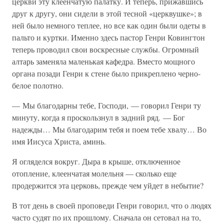
церкви эту клеенчатую палатку. И теперь, прижавшись
друг к другу, они сидели в этой тесной «церквушке»; в
ней было немного теплее, но все как один были одеты в
пальто и куртки. Именно здесь пастор Генри Ковингтон
теперь проводил свои воскресные службы. Огромный
алтарь заменяла маленькая кафедра. Вместо мощного
органа позади Генри к стене было прикреплено черно-
белое полотно.
— Мы благодарны тебе, Господи, — говорил Генри ту
минуту, когда я проскользнул в задний ряд. — Бог
надежды… Мы благодарим тебя и поем тебе хвалу… Во
имя Иисуса Христа, аминь.
Я огляделся вокруг. Дыра в крыше, отключенное
отопление, клеенчатая молельня — сколько еще
продержится эта церковь, прежде чем уйдет в небытие?
В тот день в своей проповеди Генри говорил, что о людях
часто судят по их прошлому. Сначала он сетовал на то,