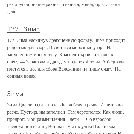
раз-другой, но все равно – темнота, холод, брр… То ли
дело
177. Зима
177. Зима Раскинув драгоценную фольгу, Зима приходит
радостью для взора, И светятся морозные узоры На
запушенном инеем лугу. Краснеют кровью ягоды в
снегу — Зарянкам и дроздам подарок Флоры, А бедняки
плетутся в лес для сбора Валежника на пищу очагу. На
сонных водах
Зима
Зима Две лошади в поле, Два лебедя в речке, А ветер все
резче, Пустырь им заполнен, Там чертополох, Как люди,
продрог; Мои размышления – дети — Со взрослой
тревожностью лиц; Вставать мы их учим Под небом
текучим Из тайных гробниц. Контур лебедь полощет В