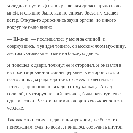
холодно и пусто. Дыра в крыше находилась прямо надо
мной, и слышно было, как по синему брезенту хлещет
ветер. Откуда-то доносились звуки органа, но никого
вокруг не было видно.
— Ш-ш-ш! — послышалось у меня за спиной, и,
обернувшись, я увидел тощего, с высоким лбом мужчину,
жестом указывавшего мне на боковую дверь.
Я подошел к двери, толкнул ее и оторопел. Я оказался в
импровизированной «мини-церкви», в которой стояло
всего лишь два ряда коротких скамеек и клеенчатая
«стена», пришпиленная к дощатому каркасу. А над
головой, имитируя низкий потолок, была натянута еще
одна клеенка. Все это напоминало детскую «крепость» на
чердаке.
Так как отопления в церкви по-прежнему не было, то
прихожанам, судя по всему, пришлось соорудить внутри