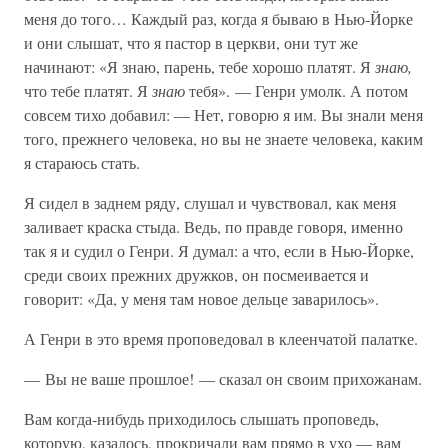
меня до того… Каждый раз, когда я бываю в Нью-Йорке
и они слышат, что я пастор в церкви, они тут же
начинают: «Я знаю, парень, тебе хорошо платят. Я
знаю,
что тебе платят. Я
знаю
тебя». — Генри умолк. А потом
совсем тихо добавил: — Нет, говорю я им. Вы знали меня
того, прежнего человека, но вы не знаете человека, каким
я стараюсь стать.
Я сидел в заднем ряду, слушал и чувствовал, как меня
заливает краска стыда. Ведь, по правде говоря, именно
так я и судил о Генри. Я думал: а что, если в Нью-Йорке,
среди своих прежних дружков, он посмеивается и
говорит: «Да, у меня там новое дельце заварилось».
А Генри в это время проповедовал в клеенчатой палатке.
— Вы не ваше прошлое! — сказал он своим прихожанам.
Вам когда-нибудь приходилось слышать проповедь,
которую, казалось, прокричали вам прямо в ухо — вам