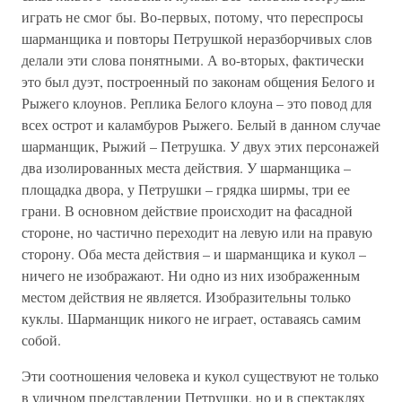
играть не смог бы. Во-первых, потому, что переспросы
шарманщика и повторы Петрушкой неразборчивых слов
делали эти слова понятными. А во-вторых, фактически
это был дуэт, построенный по законам общения Белого и
Рыжего клоунов. Реплика Белого клоуна – это повод для
всех острот и каламбуров Рыжего. Белый в данном случае
шарманщик, Рыжий – Петрушка. У двух этих персонажей
два изолированных места действия. У шарманщика –
площадка двора, у Петрушки – грядка ширмы, три ее
грани. В основном действие происходит на фасадной
стороне, но частично переходит на левую или на правую
сторону. Оба места действия – и шарманщика и кукол –
ничего не изображают. Ни одно из них изображенным
местом действия не является. Изобразительны только
куклы. Шарманщик никого не играет, оставаясь самим
собой.
Эти соотношения человека и кукол существуют не только
в уличном представлении Петрушки, но и в спектаклях