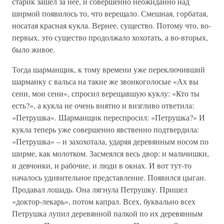
старик зашел за нее, и совершенно неожиданно над
ширмой появилось то, что верещало. Смешная, горбатая,
носатая красная кукла. Вернее, существо. Потому что, во-
первых, это существо продолжало хохотать, а во-вторых,
было живое.
Тогда шарманщик, к тому времени уже переключивший
шарманку с вальса на такие же звонкоголосые «Ах вы
сени, мои сени», спросил верещавшую куклу: «Кто ты
есть?», а кукла не очень внятно и визгливо ответила:
«Петрушка». Шарманщик переспросил: «Петрушка?» И
кукла теперь уже совершенно явственно подтвердила:
«Петрушка» – и захохотала, ударяя деревянным носом по
ширме, как молотком. Засмеялся весь двор: и мальчишки,
и девчонки, и рабочие, и люди в окнах. И вот тут-то
началось удивительное представление. Появился цыган.
Продавал лошадь. Она лягнула Петрушку. Пришел
«доктор-лекарь», потом капрал. Всех, буквально всех
Петрушка лупил деревянной палкой по их деревянным