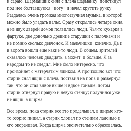
к сараю. Шарманщик снял с плеча шарманку, подоткнул
под нее болтавшуюся «ногу» и начал крутить ручку.
Раздалась очень громкая многозвучная музыка, в которой
можно было угадать вальс. Сразу открылись четыре окна,
а из двух дверей домов появились люди. Чья-то кухарка в
фартуке, две довольно древние старушки с палочками и
не помню сколько девчонок. И мальчишки, конечно. Да и
в ворота вошли еще какие-то люди. В общем, зрителей
оказалось человек двадцать, а может, и больше. Я за
народом-то не следил. Мне было интересно, что
произойдет с матерчатым ящиком. А произошло вот что:
старик снял ящик с плеча, поставил на попа и развернул
так, что он стал вдвое выше и вдвое тоньше; потом
старик отвернул правую и левую стенку; получился уже
не ящик, а ширма.
Все время, пока старик все это проделывал, в ширме кто-
то озорно пищал, а старик хлопал по стенкам ладонью и
его окорачивал. Когда ширма окончательно образовалась,