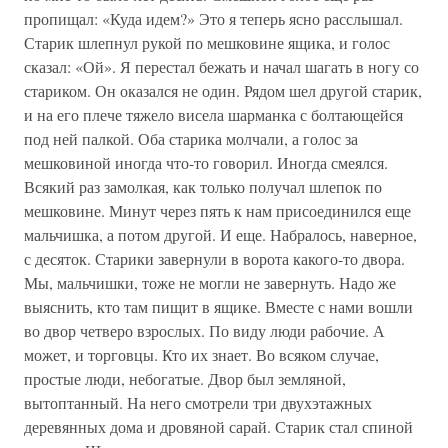
пропищал: «Куда идем?» Это я теперь ясно расслышал.
Старик шлепнул рукой по мешковине ящика, и голос
сказал: «Ой». Я перестал бежать и начал шагать в ногу со
стариком. Он оказался не один. Рядом шел другой старик,
и на его плече тяжело висела шарманка с болтающейся
под ней палкой. Оба старика молчали, а голос за
мешковиной иногда что-то говорил. Иногда смеялся.
Всякий раз замолкая, как только получал шлепок по
мешковине. Минут через пять к нам присоединился еще
мальчишка, а потом другой. И еще. Набралось, наверное,
с десяток. Старики завернули в ворота какого-то двора.
Мы, мальчишки, тоже не могли не завернуть. Надо же
выяснить, кто там пищит в ящике. Вместе с нами вошли
во двор четверо взрослых. По виду люди рабочие. А
может, и торговцы. Кто их знает. Во всяком случае,
простые люди, небогатые. Двор был земляной,
вытоптанный. На него смотрели три двухэтажных
деревянных дома и дровяной сарай. Старик стал спиной