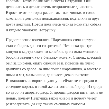
головам. Потом появилась невеста Петрушки. Они
целовались и делали очень неприличные движения.
Взрослые от восторга ржали, мы, мальчишки, в голос
хохотали, а девчонки подхихикивали, подталкивая друг
друга локтями. Потом появилась черная мохнатая собака
и куда-то уволокла Петрушку.
Представление кончилось. Шарманщик снял картуз и
стал собирать деньги со зрителей. Человека два-три
кинули в картуз какие-то копейки, да из окна женщина
бросила завернутую в бумажку монету. Старик, который
был за ширмой, опять сложил ее и, повесив на плечо,
двинулся со двора. За ним пошел шарманщик, а вместе с
ними и мы, мальчишки, да и часть девчонок тоже.
Вывалились из ворот на улицу и сейчас же свернули в
соседние ворота, в такой же вытоптанный двор. Из двора
во двор, из двора во двор. Я прошел дворов пять, так и не
поняв, почему Петрушка такой живой и почему умеет
разговаривать, да еще таким смешным голосом.