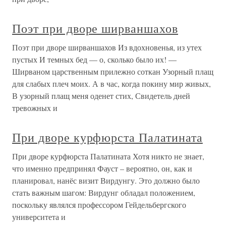
Поэт при дворе ширваншахов
Поэт при дворе ширваншахов Из вдохновенья, из утех
пустых И темных бед — о, сколько было их! —
Ширваном царственным прилежно соткан Узорный плащ
для слабых плеч моих. А в час, когда покину мир живых,
В узорный плащ меня оденет стих, Свидетель дней
тревожных и
При дворе курфюрста Палатината
При дворе курфюрста Палатината Хотя никто не знает,
что именно предпринял Фауст – вероятно, он, как и
планировал, нанёс визит Вирдунгу. Это должно было
стать важным шагом: Вирдунг обладал положением,
поскольку являлся профессором Гейдельбергского
университета и