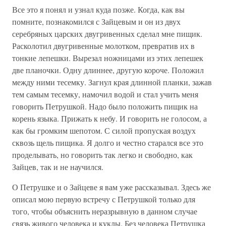
Все это я понял и узнал куда позже. Когда, как вы
помните, познакомился с Зайцевым и он из двух
серебряных царских двугривенных сделал мне пищик.
Расколотил двугривенные молотком, превратив их в
тонкие лепешки. Вырезал ножницами из этих лепешек
две планочки. Одну длиннее, другую короче. Положил
между ними тесемку. Загнул края длинной планки, зажав
тем самым тесемку, намочил водой и стал учить меня
говорить Петрушкой. Надо было положить пищик на
корень языка. Прижать к небу. И говорить не голосом, а
как бы громким шепотом. С силой пропуская воздух
сквозь щель пищика. Я долго и честно старался все это
проделывать, но говорить так легко и свободно, как
Зайцев, так и не научился.
О Петрушке и о Зайцеве я вам уже рассказывал. Здесь же
описал мою первую встречу с Петрушкой только для
того, чтобы объяснить неразрывную в данном случае
связь живого человека и куклы. Без человека Петрушка