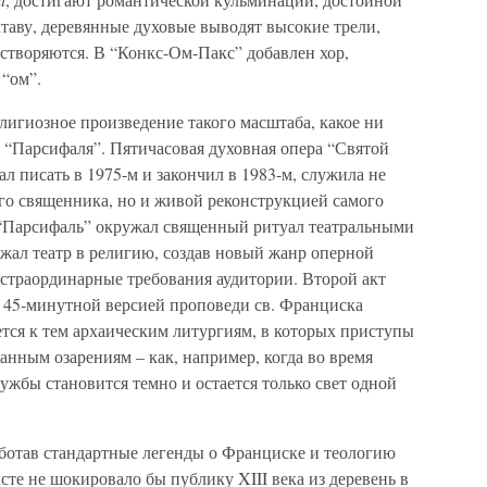
ктаву, деревянные духовые выводят высокие трели,
створяются. В “Конкс-Ом-Пакс” добавлен хор,
“ом”.
елигиозное произведение такого масштаба, какое ни
 “Парсифаля”. Пятичасовая духовная опера “Святой
л писать в 1975-м и закончил в 1983-м, служила не
ого священника, но и живой реконструкцией самого
 “Парсифаль” окружал священный ритуал театральными
жал театр в религию, создав новый жанр оперной
кстраординарные требования аудитории. Второй акт
я 45-минутной версией проповеди св. Франциска
тся к тем архаическим литургиям, в которых приступы
анным озарениям – как, например, когда во время
ужбы становится темно и остается только свет одной
аботав стандартные легенды о Франциске и теологию
те не шокировало бы публику XIII века из деревень в