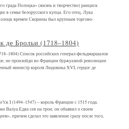
ого града Полоцка» (жизнь и творчество) ранциск
ке в семье белорусского купца. Его отец, Лука
Полоцк времен Скорины был крупным торгово-
к де Брольи (1718–1804)
718–1804) Список российских генерал-фельдмаршалов
ше, не произойди во Франции буржуазной революции
енный министр короля Людовика XVI, герцог де
ск I (1494–1547) – король Франции с 1515 года.
и Валуа.Едва сев на трон, он объявил о своем
м», причем сделал это заявление сразу после того,