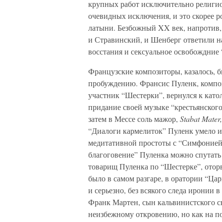
крупных работ исключительно религио
очевидных исключения, и это скорее р
латыни. Безбожный XX век, напротив,
и Стравинский, и Шенберг ответили н
восстания и сексуальное освобождние
Французские композиторы, казалось, 
пробуждению. Франсис Пуленк, компо
участник “Шестерки”, вернулся к като
придание своей музыке “крестьянского
затем в Мессе соль мажор,
Stabat Mater
“Диалоги кармелиток” Пуленк умело и
медитативной простоты с “Симфонией 
благоговение” Пуленка можно спутать
товарищ Пуленка по “Шестерке”, оторв
было в самом разгаре, в оратории “Ца
и серьезно, без всякого следа иронии
Франк Мартен, сын кальвинистского св
неизбежному откровению, но как на п