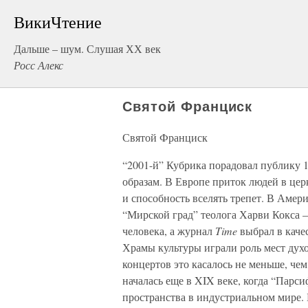
ВикиЧтение
Дальше – шум. Слушая ХХ век
Росс Алекс
Святой Франциск
Святой Франциск
“2001-й” Кубрика порадовал публику 1
образам. В Европе приток людей в це
и способность вселять трепет. В Амер
“Мирской град” теолога Харви Кокса 
человека, а журнал
Time
выбрал в каче
Храмы культуры играли роль мест дух
концертов это касалось не меньше, чем
началась еще в XIX веке, когда “Парс
пространства в индустриальном мире.