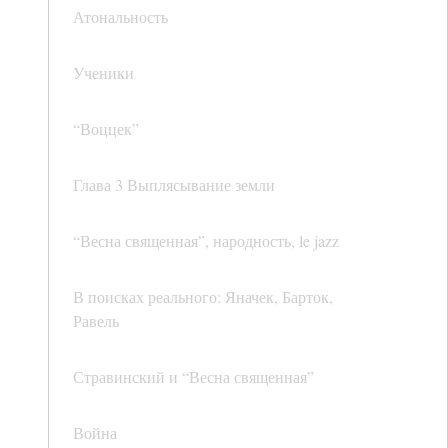
Атональность
Ученики
“Воццек”
Глава 3 Выплясывание земли
“Весна священная”, народность, le jazz
В поисках реального: Яначек, Барток,
Равель
Стравинский и “Весна священная”
Война