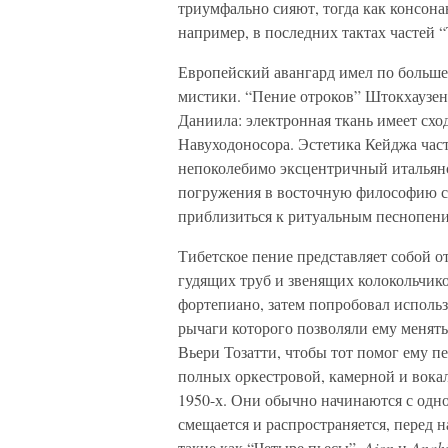
триумфально сияют, тогда как консона
например, в последних тактах частей 
Европейский авангард имел по большей
мистики. “Пение отроков” Штокхаузен
Даниила: электронная ткань имеет схо
Навуходоносора. Эстетика Кейджа част
непоколебимо эксцентричный итальян
погружения в восточную философию с
приблизиться к ритуальным песнопени
Тибетское пение представляет собой о
гудящих труб и звенящих колокольчико
фортепиано, затем попробовал исполь
рычаги которого позволяли ему менять
Вьери Тозатти, чтобы тот помог ему п
полных оркестровой, камерной и вокал
1950-х. Они обычно начинаются с одн
смещается и распространяется, перед 
такие как “Четыре пьесы”,
Aion
и
Anahi