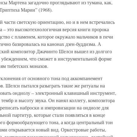
нсы Мартена загадочно проглядывают из тумана, как,
“Триптиха Марии” (1968).
 части светскую ориентацию, но и в нем встречались
а – это высокотехнологичная версия книги пророка
дство с пламенем, которое окружало мальчиков в печи
ично базировалась на канонах дзен-буддизма. А
ский композитор Джачинто Шелси вышел из долгого
 убеждением, что сможет в инструментальной форме
ям тибетских монахов.
тклонения от основного тона под аккомпанемент
в. Шелси пытался разыграть такие же ритуалы на
зовать ондиолу – электронный клавишный инструмент,
 тембр и высоту звука. Он нанял коллегу, композитора
ереписать наброски и импровизации на ондиоле для
ьной партитур, которые стали появляться в конце
ого формообразующего тона, а когда центральный тон
нами открывается новый вид. Оркестровые работы,
t
, достигают романтической кульминации, достойной