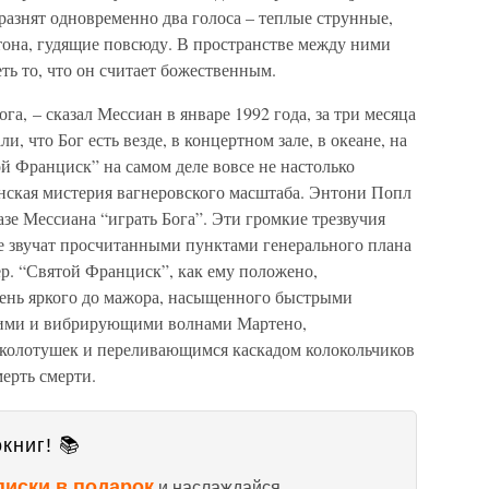
разнят одновременно два голоса – теплые струнные,
тона, гудящие повсюду. В пространстве между ними
ть то, что он считает божественным.
га, – сказал Мессиан в январе 1992 года, за три месяца
и, что Бог есть везде, в концертном зале, в океане, на
ой Франциск” на самом деле вовсе не настолько
енская мистерия вагнеровского масштаба. Энтони Попл
казе Мессиана “играть Бога”. Эти громкие трезвучия
не звучат просчитанными пунктами генерального плана
ер. “Святой Франциск”, как ему положено,
чень яркого до мажора, насыщенного быстрыми
ими и вибрирующими волнами Мартено,
колотушек и переливающимся каскадом колокольчиков
мерть смерти.
книг! 📚
писки в подарок
и наслаждайся