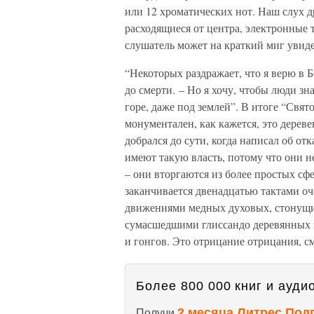
или 12 хроматических нот. Наш слух д
расходящиеся от центра, электронные 
слушатель может на краткий миг увиде
“Некоторых раздражает, что я верю в Бо
до смерти. – Но я хочу, чтобы люди знал
горе, даже под землей”. В итоге “Свят
монументален, как кажется, это дерев
добрался до сути, когда написал об от
имеют такую власть, потому что они 
– они вторгаются из более простых сф
заканчивается двенадцатью тактами о
движениями медных духовых, стонущ
сумасшедшими глиссандо деревянных 
и гонгов. Это отрицание отрицания, с
Более 800 000 книг и аудио
2 месяца Литрес Под
Получи