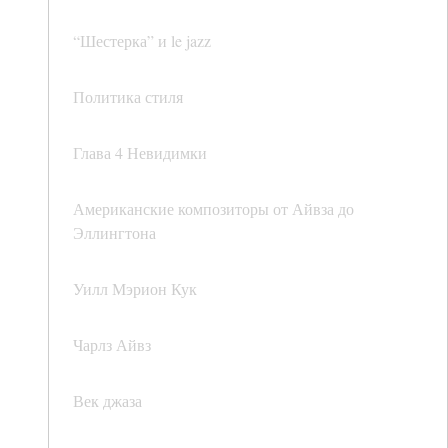
“Шестерка” и le jazz
Политика стиля
Глава 4 Невидимки
Американские композиторы от Айвза до
Эллингтона
Уилл Мэрион Кук
Чарлз Айвз
Век джаза