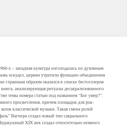
960-х – западная культура изголодалась по духовным
рковь оскудел, церкви утратили функцию объединения
ике странным образом оказался в списке бестселлеров
– книга, анализирующая ритуалы десакрализованного
стве темы номера статью под названием “Бог умер?”.
овного просветления, причем площадок для рок-
 залов классической музыки. Такая смена ролей
ифаль” Вагнера создал новый тип сакрального
 Буржуазный XIX век создал относительно немного