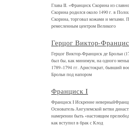
Глава II. «Франциск Скорина из славн
Скорина родился около 1490 г. в Полоц
Скорина, торговал кожами и мехами. 
ремесленным центром Великого
Герцог Виктор-Францис
Герцог Виктор-Франциск де Брольи (1
был бы, как минимум, на одного мень
1789–1794 гг. Аристократ, бывший во
Брольи под напором
Франциск I
Франциск I Искренне неверныйФранци?
Основатель Ангулемской ветви династи
намерении быть «настоящим прелюбодее
как вступил в брак с Клод