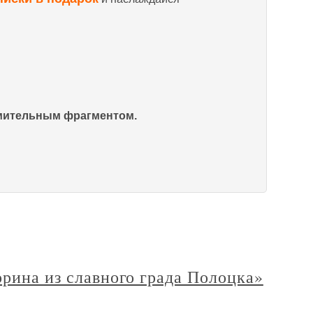
омительным фрагментом.
орина из славного града Полоцка»