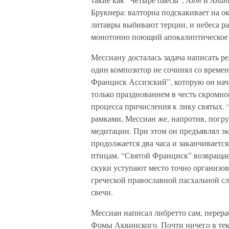
Брукнера: валторна подскакивает на о
литавры выбивают терции, и небеса ра
монотонно поющий апокалиптическое 
Мессиану досталась задача написать р
один композитор не сочинял со времен
Франциск Ассизский”, которую он нача
только празднованием в честь скромн
процесса причисления к лику святых.
рамками, Мессиан же, напротив, погру
медитации. При этом он предъявлял э
продолжается два часа и заканчиваетс
птицам. “Святой Франциск” возвращае
скуки уступают место точно организов
греческой православной пасхальной сл
свечи.
Мессиан написал либретто сам, перер
Фомы Аквинского. Почти ничего в текс