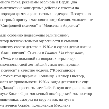
зного толка, реквиемы Берлиоза и Верди, два
омантические концертные действа с текстом на
 породил десятки религиозных шедевров. Неслучайно
а первый приступ массового потребления, молодежные
 “Симфонией псалмов” и “Моисеем и Аароном”.
были особенно подвержены религиозному
зитор исключительной одаренности и бывший
лицизму своего детства в 1930-е и сделал делом жизни
 благоговения”. Сначала в
Litanies ? la vierge noire
,
, Gloria
и основанной на вопросах веры опере
спользовал свой легчайший стиль для передачи
псалмов” в качестве модели. (“Крестьянское
 с “открытой прерией” Копланда.) Артюр Онеггер,
ался от фривольности 1920-х, когда десятилетие еще
рь Давид” он рассказывает библейскую историю пылко
 в духе Кокто. Франкоязычный швейцарский композитор
ященника, смотрел на веру не как на путь к
оле вечной борьбы. Консонансы Мессиана