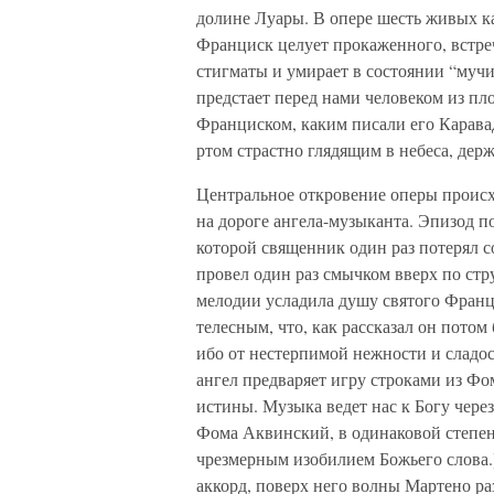
долине Луары. В опере шесть живых ка
Франциск целует прокаженного, встреч
стигматы и умирает в состоянии “мучи
предстает перед нами человеком из п
Франциском, каким писали его Карава
ртом страстно глядящим в небеса, дер
Центральное откровение оперы происхо
на дороге ангела-музыканта. Эпизод п
которой священник один раз потерял с
провел один раз смычком вверх по стр
мелодии усладила душу святого Франци
телесным, что, как рассказал он потом 
ибо от нестерпимой нежности и сладос
ангел предваряет игру строками из Ф
истины. Музыка ведет нас к Богу чере
Фома Аквинский, в одинаковой степен
чрезмерным изобилием Божьего слова
аккорд, поверх него волны Мартено р