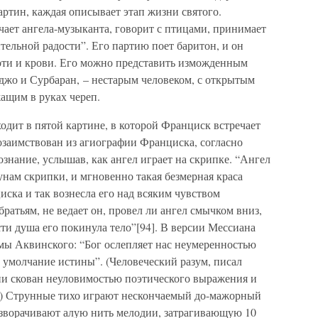
ртин, каждая описывает этап жизни святого.
ает ангела-музыканта, говорит с птицами, принимает
тельной радости”. Его партию поет баритон, и он
лоти и крови. Его можно представить изможденным
джо и Сурбаран, – нестарым человеком, с открытым
жащим в руках череп.
дит в пятой картине, в которой Франциск встречает
озаимствован из агиографии Франциска, согласно
ознание, услышав, как ангел играет на скрипке. “Ангел
унам скрипки, и мгновенно такая безмерная краса
ска и так вознесла его над всяким чувством
братьям, не ведает он, провел ли ангел смычком вниз,
ти душа его покинула тело”[94]. В версии Мессиана
омы Аквинского: “Бог ослепляет нас неумеренностью
з умолчание истины”. (Человеческий разум, писал
и скован неуловимостью поэтического выражения и
.) Струнные тихо играют нескончаемый до-мажорный
азворачивают алую нить мелодии, затрагивающую 10