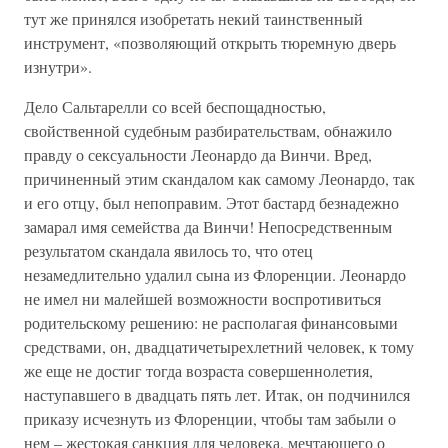
тут же принялся изобретать некий таинственный
инструмент, «позволяющий открыть тюремную дверь
изнутри».
Дело Сальтарелли со всей беспощадностью,
свойственной судебным разбирательствам, обнажило
правду о сексуальности Леонардо да Винчи. Вред,
причиненный этим скандалом как самому Леонардо, так
и его отцу, был непоправим. Этот бастард безнадежно
замарал имя семейства да Винчи! Непосредственным
результатом скандала явилось то, что отец
незамедлительно удалил сына из Флоренции. Леонардо
не имел ни малейшей возможности воспротивиться
родительскому решению: не располагая финансовыми
средствами, он, двадцатичетырехлетний человек, к тому
же еще не достиг тогда возраста совершеннолетия,
наступавшего в двадцать пять лет. Итак, он подчинился
приказу исчезнуть из Флоренции, чтобы там забыли о
нем – жестокая санкция для человека, мечтающего о