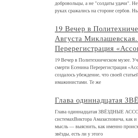
добровольцы, а не "солдаты удачи". Н
руках сражались на стороне сербов. Н
19 Вечер в Политехнич
Августа Миклашевская.
Перерегистрация «Асс
19 Вечер в Политехническом музее. У
смерти Есенина Перерегистрация «Асс
создалось убеждение, что своей статье
имажинистами. Те же
Глава одиннадцатая
Глава одиннадцатая ЗВЁЗДНЫЕ АССО
системахВиктора Амазасповича, как и 
мысль — выяснить, как именно происхо
звёзды, есть ли у этого