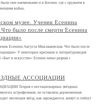
е были они наемниками и в Боснии, где с оружием в
ынешняя война,
еском музее. Ученик Есенина
 Что было после смерти Есенина
оциации»
ченик Есенина Августа Миклашевская. Что было после
оциации» У некоторых критиков и литературоведов
й «Быт и искусство» Есенин начал разрыв с
 ЗВЁЗДНЫЕ АССОЦИАЦИИ
ЦИАЦИИ Теория о нестационарных звёздных
многих астрофизиков, не оставляла дерзновенная
дит эволюция звёзд, как зарождаются, живут и гибнут