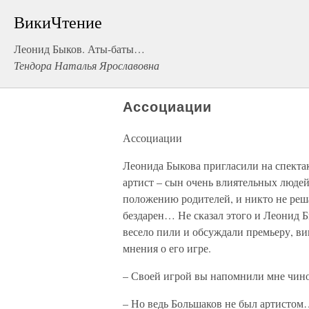
ВикиЧтение
Леонид Быков. Аты-баты…
Тендора Наталья Ярославовна
Ассоциации
Ассоциации
Леонида Быкова пригласили на спектак
артист – сын очень влиятельных людей
положению родителей, и никто не реша
бездарен… Не сказал этого и Леонид Бы
весело пили и обсуждали премьеру, ви
мнения о его игре.
– Своей игрой вы напомнили мне чино
– Но ведь Большаков не был артисто