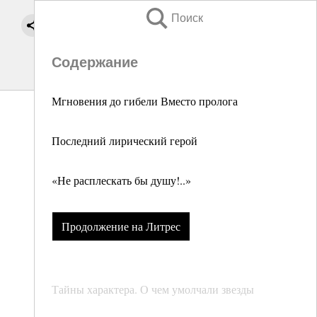
Поиск
Содержание
Мгновения до гибели Вместо пролога
Последний лирический герой
«Не расплескать бы душу!..»
Продолжение на Литрес
Тайны характера. О чем умолчали звезды