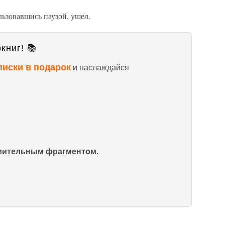
льзовавшись паузой, ушел.
книг! 📚
писки в подарок
и наслаждайся
омительным фрагментом.