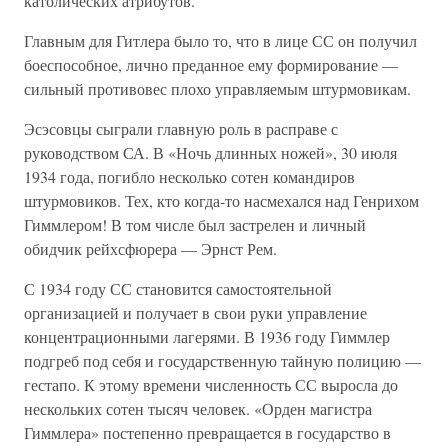
католических атрибутов.
Главным для Гитлера было то, что в лице СС он получил
боеспособное, лично преданное ему формирование —
сильный противовес плохо управляемым штурмовикам.
Эсэсовцы сыграли главную роль в расправе с
руководством СА. В «Ночь длинных ножей», 30 июля
1934 года, погибло несколько сотен командиров
штурмовиков. Тех, кто когда-то насмехался над Генрихом
Гиммлером! В том числе был застрелен и личный
обидчик рейхсфюрера — Эрнст Рем.
С 1934 году СС становится самостоятельной
организацией и получает в свои руки управление
концентрационными лагерями. В 1936 году Гиммлер
подгреб под себя и государственную тайную полицию —
гестапо. К этому времени численность СС выросла до
нескольких сотен тысяч человек. «Орден магистра
Гиммлера» постепенно превращается в государство в