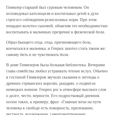
Гиммлер-старший был суровым человеком. Он
исповедовал католицизм и воспитывал детей в духе
строгого соблюдения религиозных норм. При этом
нещадно колотил сыновей, объясняя это необходимостью
воспитывать в мальчиках презрение к физической боли.
Образ бьющего отца, отца, причиняющего боль,
впечатался в мальчика, и Генрих захотел стать таким же:
самому бить и не чувствовать боли.
В доме Гиммлеров была большая библиотека. Вечерами
глава семейства любил устраивать чтение вслух. Обычно
в гостиной Гиммлеров звучали сказания и легенды о
древних германских королях, рыцарях, о подвигах
немецких воинов. Генрих рос в атмосфере высоких слов
о долге, чести, верности. Его подростковый дневник
полон таких, к примеру, фраз: «Главные вехи на пути
человека к свободе есть покорность, прилежание,
честность, воздержание, самопожертвование,