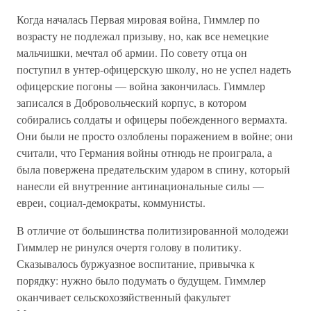
Когда началась Первая мировая война, Гиммлер по
возрасту не подлежал призыву, но, как все немецкие
мальчишки, мечтал об армии. По совету отца он
поступил в унтер-офицерскую школу, но не успел надеть
офицерские погоны — война закончилась. Гиммлер
записался в Добровольческий корпус, в котором
собирались солдаты и офицеры побежденного вермахта.
Они были не просто озлоблены поражением в войне; они
считали, что Германия войны отнюдь не проиграла, а
была повержена предательским ударом в спину, который
нанесли ей внутренние антинациональные силы —
евреи, социал-демократы, коммунисты.
В отличие от большинства политизированной молодежи
Гиммлер не ринулся очертя голову в политику.
Сказывалось буржуазное воспитание, привычка к
порядку: нужно было подумать о будущем. Гиммлер
оканчивает сельскохозяйственный факультет