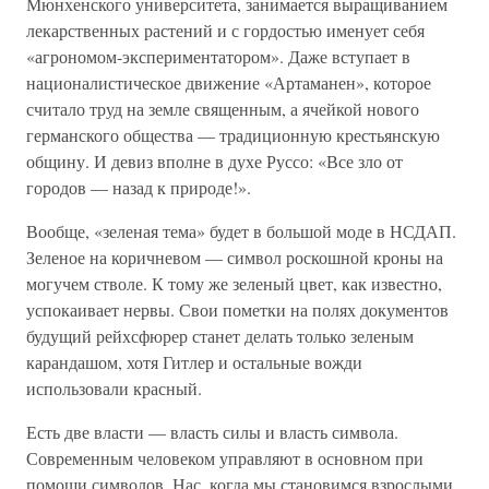
Мюнхенского университета, занимается выращиванием
лекарственных растений и с гордостью именует себя
«агрономом-экспериментатором». Даже вступает в
националистическое движение «Артаманен», которое
считало труд на земле священным, а ячейкой нового
германского общества — традиционную крестьянскую
общину. И девиз вполне в духе Руссо: «Все зло от
городов — назад к природе!».
Вообще, «зеленая тема» будет в большой моде в НСДАП.
Зеленое на коричневом — символ роскошной кроны на
могучем стволе. К тому же зеленый цвет, как известно,
успокаивает нервы. Свои пометки на полях документов
будущий рейхсфюрер станет делать только зеленым
карандашом, хотя Гитлер и остальные вожди
использовали красный.
Есть две власти — власть силы и власть символа.
Современным человеком управляют в основном при
помощи символов. Нас, когда мы становимся взрослыми,