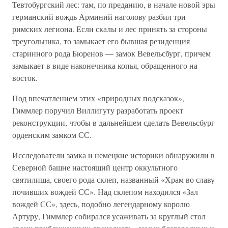
Тевтобургский лес: там, по преданию, в начале новой эры
германский вождь Арминий наголову разбил три
римских легиона. Если скалы и лес принять за стороны
треугольника, то замыкает его бывшая резиденция
старинного рода Бюренов — замок Вевельсбург, причем
замыкает в виде наконечника копья, обращенного на
восток.
Под впечатлением этих «природных подсказок»,
Гиммлер поручил Виллигуту разработать проект
реконструкции, чтобы в дальнейшем сделать Вевельсбург
орденским замком СС.
Исследователи замка и немецкие историки обнаружили в
Северной башне настоящий центр оккультного
святилища, своего рода склеп, названный «Храм во славу
почивших вождей СС». Над склепом находился «Зал
вождей СС», здесь, подобно легендарному королю
Артуру, Гиммлер собирался усаживать за круглый стол