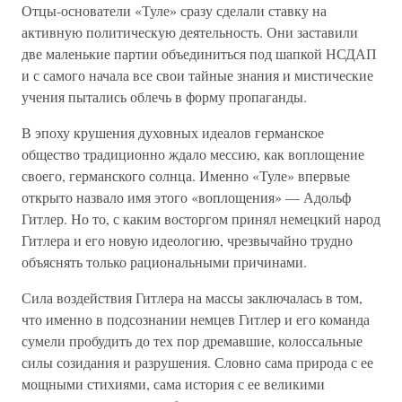
Отцы-основатели «Туле» сразу сделали ставку на
активную политическую деятельность. Они заставили
две маленькие партии объединиться под шапкой НСДАП
и с самого начала все свои тайные знания и мистические
учения пытались облечь в форму пропаганды.
В эпоху крушения духовных идеалов германское
общество традиционно ждало мессию, как воплощение
своего, германского солнца. Именно «Туле» впервые
открыто назвало имя этого «воплощения» — Адольф
Гитлер. Но то, с каким восторгом принял немецкий народ
Гитлера и его новую идеологию, чрезвычайно трудно
объяснять только рациональными причинами.
Сила воздействия Гитлера на массы заключалась в том,
что именно в подсознании немцев Гитлер и его команда
сумели пробудить до тех пор дремавшие, колоссальные
силы созидания и разрушения. Словно сама природа с ее
мощными стихиями, сама история с ее великими