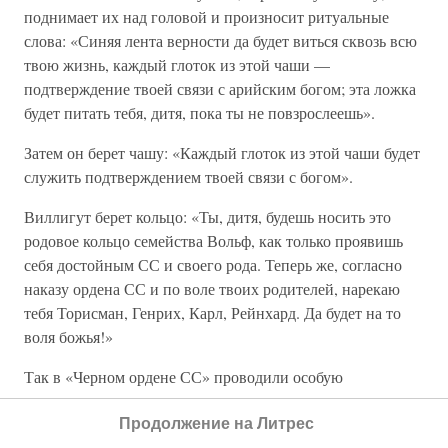
поднимает их над головой и произносит ритуальные
слова: «Синяя лента верности да будет виться сквозь всю
твою жизнь, каждый глоток из этой чаши —
подтверждение твоей связи с арийским богом; эта ложка
будет питать тебя, дитя, пока ты не повзрослеешь».
Затем он берет чашу: «Каждый глоток из этой чаши будет
служить подтверждением твоей связи с богом».
Виллигут берет кольцо: «Ты, дитя, будешь носить это
родовое кольцо семейства Вольф, как только проявишь
себя достойным СС и своего рода. Теперь же, согласно
наказу ордена СС и по воле твоих родителей, нарекаю
тебя Торисман, Генрих, Карл, Рейнхард. Да будет на то
воля божья!»
Так в «Черном ордене СС» проводили особую
церемонию — имянаречения.
Продолжение на Литрес
Еще одной опорой претензий Гиммлера на элитарность