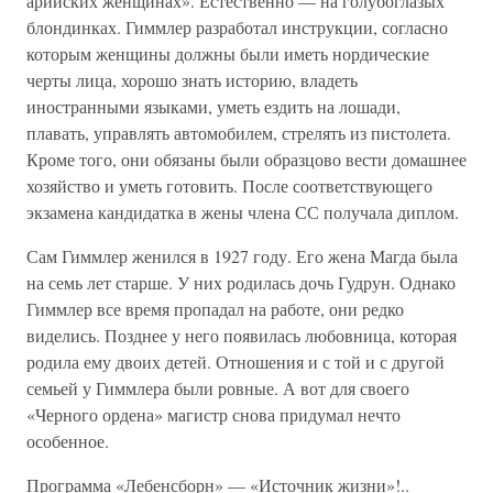
арийских женщинах». Естественно — на голубоглазых
блондинках. Гиммлер разработал инструкции, согласно
которым женщины должны были иметь нордические
черты лица, хорошо знать историю, владеть
иностранными языками, уметь ездить на лошади,
плавать, управлять автомобилем, стрелять из пистолета.
Кроме того, они обязаны были образцово вести домашнее
хозяйство и уметь готовить. После соответствующего
экзамена кандидатка в жены члена СС получала диплом.
Сам Гиммлер женился в 1927 году. Его жена Магда была
на семь лет старше. У них родилась дочь Гудрун. Однако
Гиммлер все время пропадал на работе, они редко
виделись. Позднее у него появилась любовница, которая
родила ему двоих детей. Отношения и с той и с другой
семьей у Гиммлера были ровные. А вот для своего
«Черного ордена» магистр снова придумал нечто
особенное.
Программа «Лебенсборн» — «Источник жизни»!..