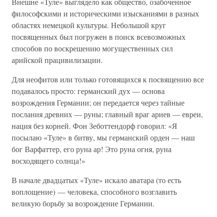
Внешне «Туле» выглядело как общество, озабоченное
философскими и историческими изысканиями в разных
областях немецкой культуры. Небольшой круг
посвященных был погружен в поиск всевозможных
способов по воскрешению могущественных сил
арийской працивилизации.
Для неофитов или только готовящихся к посвящению все
подавалось просто: германский дух — основа
возрождения Германии; он передается через тайные
послания древних — руны; главный враг ариев — евреи,
нация без корней. Фон Зеботтендорф говорил: «Я
посылаю «Туле» в битву, мы германский орден — наш
бог Варфаттер, его руна ар! Это руна огня, руна
восходящего солнца!»
В начале двадцатых «Туле» искало аватара (то есть
воплощение) — человека, способного возглавить
великую борьбу за возрождение Германии.