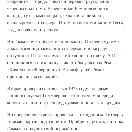
«вариант» — продолговатый черный треугольник с
черепом и костями. Взбешенный Рем подскочил к
кандидату в знаменосцы и, схватив за шиворот,
вышвырнул его за дверь. И там, по воспоминаниям Гесса,
«задал изрядную трепку».
Но Гиммлеру к побоям не привыкать. Он невозмутимо
дождался конца заседания за дверями и в награду
получил от Гитлера дружеский хлопок по плечу. А Гесс
остановился и воскликнул так, чтобы услышал Рем:
«Клянусь моей верностью, Адольф, у тебя будет
преторианская гвардия!».
Вторая проверка состоялась в 1923 году: во время
«пивного путча» Гиммлер шел со знаменем впереди
колонны нацистов; шел под пулями и остался невредим.
Но впереди еще третья проверка — ожиданием. Гитлер в
тюрьме, партия под запретом. Пройдет еще пять лет, пока
Гиммлер получит свой первый пост.