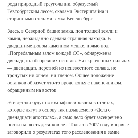
рода природный треугольник, образуемый
Тевтобургским лесом, скалами Экстерштайна и
старинными стенами замка Вевельсбург.
Здесь, в Северной башне замка, под толщей земли и
камня, неожиданно сделана страшная находка. В
двадцатиметровом каменном мешке, прямо под
«Погребальным залом вождей СС», обнаружены
двенадцать обгоревших остовов. На скрюченных пальцах
— двенадцать перстней из неизвестного сплава, не
тронутых ни огнем, ни тленом. Общее положение
останков образует что-то вроде копья с наконечником,
обращенным на восток.
Эти детали будут потом зафиксированы в отчетах,
которые лягут в основу так называемого «Дела о
двенадцати апостолах», а само дело будет засекречено
почти на шесть десятков лет. Только в 2007 году впервые
заговорили о результатах того расследования в замке