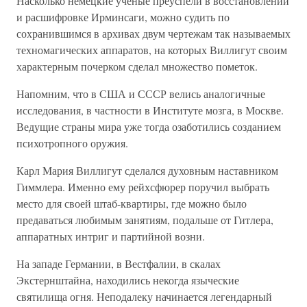
Насколько немецкие ученые преуспели в восстановлении
и расшифровке Ирминсаги, можно судить по
сохранившимся в архивах двум чертежам так называемых
техномагических аппаратов, на которых Виллигут своим
характерным почерком сделал множество пометок.
Напомним, что в США и СССР велись аналогичные
исследования, в частности в Институте мозга, в Москве.
Ведущие страны мира уже тогда озаботились созданием
психотропного оружия.
Карл Мария Виллигут сделался духовным наставником
Гиммлера. Именно ему рейхсфюрер поручил выбрать
место для своей штаб-квартиры, где можно было
предаваться любимым занятиям, подальше от Гитлера,
аппаратных интриг и партийной возни.
На западе Германии, в Вестфалии, в скалах
Экстернштайна, находились некогда языческие
святилища огня. Неподалеку начинается легендарный