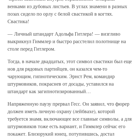
венками из дубовых листьев. В углах знамени в разных
позах сидело по орлу с белой свастикой в когтях.
Свастика!
— Личный штандарт Адольфа Гитлера! — визгливо
выкрикнул Гиммлер и быстро расстелил полотнище на
столе перед Гитлером.
Тогда, в начале двадцатых, этот символ свастики был еще
нов для рядовых партийцев, он казался чем-то
чарующим, гипнотическим. Эрнст Рем, командир
штурмовиков, покраснев от досады, уставился на
штандарт как загипнотизированный…
Напряженную паузу прервал Гесс. Он заявил, что фюрер
должен иметь личную охрану (лейбвахе), которой
требуется знамя, включающее все главные символы, а для
штурмовиков тоже есть вариант, и Гиммлер сейчас его
покажет. Близорукий юнец, потупившись, достал