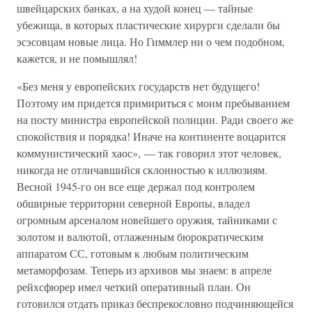
швейцарских банках, а на худой конец — тайные
убежища, в которых пластические хирурги сделали бы
эсэсовцам новые лица. Но Гиммлер ни о чем подобном,
кажется, и не помышлял!
«Без меня у европейских государств нет будущего!
Поэтому им придется примириться с моим пребыванием
на посту министра европейской полиции. Ради своего же
спокойствия и порядка! Иначе на континенте воцарится
коммунистический хаос», — так говорил этот человек,
никогда не отличавшийся склонностью к иллюзиям.
Весной 1945-го он все еще держал под контролем
обширные территории северной Европы, владел
огромным арсеналом новейшего оружия, тайниками с
золотом и валютой, отлаженным бюрократическим
аппаратом СС, готовым к любым политическим
метаморфозам. Теперь из архивов мы знаем: в апреле
рейхсфюрер имел четкий оперативный план. Он
готовился отдать приказ беспрекословно подчиняющейся