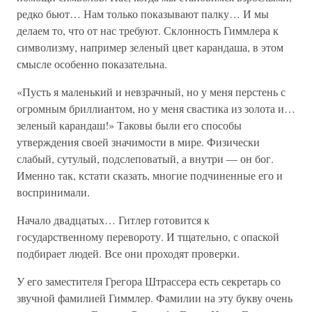
редко бьют… Нам только показывают палку… И мы
делаем то, что от нас требуют. Склонность Гиммлера к
символизму, например зеленый цвет карандаша, в этом
смысле особенно показательна.
«Пусть я маленький и невзрачный, но у меня перстень с
огромным бриллиантом, но у меня свастика из золота и…
зеленый карандаш!» Таковы были его способы
утверждения своей значимости в мире. Физически
слабый, сутулый, подслеповатый, а внутри — он бог.
Именно так, кстати сказать, многие подчиненные его и
воспринимали.
Начало двадцатых… Гитлер готовится к
государственному перевороту. И тщательно, с опаской
подбирает людей. Все они проходят проверки.
У его заместителя Грегора Штрассера есть секретарь со
звучной фамилией Гиммлер. Фамилии на эту букву очень