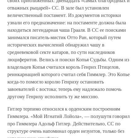
своих приближенных: двенадцать «самых благородных и
отважных рыцарей» СС. В зале был установлен
величественный постамент. Из документов историки
узнали его предназначение: на постаменте должна была
находиться легендарная чаша Грааля. В СС ее поисками
занимался писатель-мистик Отто Ран, который путем
исторических вычислений обнаружил чашу в
средневековой секте катаров, по сути наследников
люциферитов. Велись и поиски Копья Судьбы. Одним из
владельцев Копья считался король Генрих Птицелов,
реинкарнацией которого считал себя Гиммлер. Это Копье
когда-то помогло королю Генриху остановить
завоевателей с востока; теперь ему надлежало помочь
другому Генриху исполнить ту же миссию.
Гитлер терпимо относился к орденским построениям
Гиммлера. «Мой Игнатий Лойола», — полушутя говорил
про Гиммлера Адольф Гитлер. Действительно, СС по
структуре очень напоминал орден иезуитов, только без