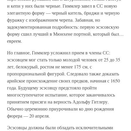
и кепи у них были черные. Гиммлер завел в СС новую
элегантную форму — черный китель, бриджи и черную
фуражку с изображением черепа. Забавная, но
задокументированная подробность: первую эсэсовскую
форму сшил лучший в Мюнхене портной, который был…
евреем.
Но главное, Гиммлер усложнил прием в члены СС:
эсэсовцем мог стать только молодой человек от 25 до 35
лет, белокурый, ростом не менее 175 см, с
пропорциональной фигурой. Следовало также доказать
арийское происхождение своих предков, начиная с 1650
года. Будущему эсэсовцу предстояло пройти
многоступенчатое испытание, которое заканчивалось
принятием присяги на верность Адольфу Гитлеру.
Обычно церемонию приурочивали ко дню рождения
фюрера — 20 апреля.
Эсэсовцы должны были обладать исключительными