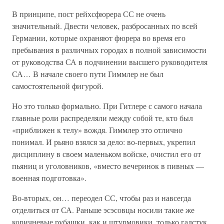
В принципе, пост рейхсфюрера СС не очень
значительный. Двести человек, разбросанных по всей
Германии, которые охраняют фюрера во время его
пребывания в различных городах в полной зависимости
от руководства СА в подчинении высшего руководителя
СА… В начале своего пути Гиммлер не был
самостоятельной фигурой.
Но это только формально. При Гитлере с самого начала
главные роли распределяли между собой те, кто был
«приближен к телу» вождя. Гиммлер это отлично
понимал. И рьяно взялся за дело: во-первых, укрепил
дисциплину в своем маленьком войске, очистил его от
пьяниц и уголовников, «вместо вечеринок в пивных —
военная подготовка».
Во-вторых, он… переодел СС, чтобы раз и навсегда
отделиться от СА. Раньше эсэсовцы носили такие же
коричневые рубашки, как и штурмовики, только галстук