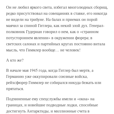
Он не любил яркого света, избегал многолюдных сборищ,
редко присутствовал на совещаниях в ставке, его никогда
не видели на трибуне. На балах и приемах он порой
маячил за спиной Гитлера, как некий злой дух. Генерал-
полковник Гудериан говорил о нем, как о «странном
потустороннем явлении» в окружении фюрера; в
светских салонах и партийных кругах постоянно витала
мысль, что Гиммлер вообще… не человек!
А кто же?
В начале мая 1945 года, когда Гитлер был мертв, а
Германию уже оккупировали союзные войска,
рейхсфюрер Гиммлер не собирался никуда бежать или
прятаться.
Подчиненные ему спецслужбы имели и «окна» на
границах, и новейшие подводные лодки, способные
достигнуть Антарктиды, и миллионные счета в