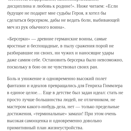
дисциплина и любовь к родине!». Ниже читаем: «Если
будущее не подарит мне судьбы Героя, я хотел бы
сделаться берсерком, дабы не ведать боли, выбивающей
меч из рук обычного воина».
«Берсерки» — древние германские воины, самые
яростные и беспощадные, в пылу сражения порой не
разбиравшие ни своих, ни чужих и наносящие удары
даже самим себе. Остановить берсерка было невозможно,
поскольку в бою он не чувствовал своих ран.
Боль и унижение и одновременно высокий полет
фантазии и идеалов превращались для Генриха Гиммлера
в единое целое… Еще в детстве был задан идеал: стать не
просто лучше большинства людей, не отличником, не
мастером какого-нибудь дела, нет — только предельные
достижения, «терминальные» замахи! При этом очень
высокая самооценка и одновременно довольно
примитивный план жизнеустройства.