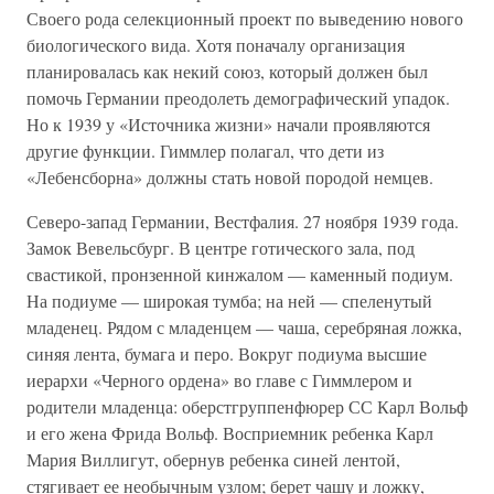
Своего рода селекционный проект по выведению нового
биологического вида. Хотя поначалу организация
планировалась как некий союз, который должен был
помочь Германии преодолеть демографический упадок.
Но к 1939 у «Источника жизни» начали проявляются
другие функции. Гиммлер полагал, что дети из
«Лебенсборна» должны стать новой породой немцев.
Северо-запад Германии, Вестфалия. 27 ноября 1939 года.
Замок Вевельсбург. В центре готического зала, под
свастикой, пронзенной кинжалом — каменный подиум.
На подиуме — широкая тумба; на ней — спеленутый
младенец. Рядом с младенцем — чаша, серебряная ложка,
синяя лента, бумага и перо. Вокруг подиума высшие
иерархи «Черного ордена» во главе с Гиммлером и
родители младенца: оберстгруппенфюрер СС Карл Вольф
и его жена Фрида Вольф. Восприемник ребенка Карл
Мария Виллигут, обернув ребенка синей лентой,
стягивает ее необычным узлом; берет чашу и ложку,