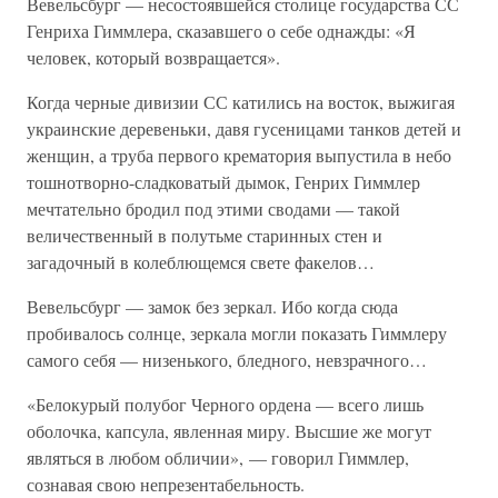
Вевельсбург — несостоявшейся столице государства СС
Генриха Гиммлера, сказавшего о себе однажды: «Я
человек, который возвращается».
Когда черные дивизии СС катились на восток, выжигая
украинские деревеньки, давя гусеницами танков детей и
женщин, а труба первого крематория выпустила в небо
тошнотворно-сладковатый дымок, Генрих Гиммлер
мечтательно бродил под этими сводами — такой
величественный в полутьме старинных стен и
загадочный в колеблющемся свете факелов…
Вевельсбург — замок без зеркал. Ибо когда сюда
пробивалось солнце, зеркала могли показать Гиммлеру
самого себя — низенького, бледного, невзрачного…
«Белокурый полубог Черного ордена — всего лишь
оболочка, капсула, явленная миру. Высшие же могут
являться в любом обличии», — говорил Гиммлер,
сознавая свою непрезентабельность.