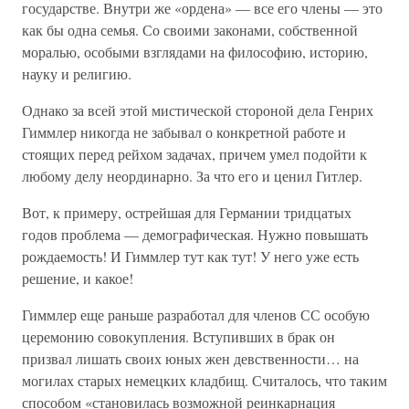
государстве. Внутри же «ордена» — все его члены — это
как бы одна семья. Со своими законами, собственной
моралью, особыми взглядами на философию, историю,
науку и религию.
Однако за всей этой мистической стороной дела Генрих
Гиммлер никогда не забывал о конкретной работе и
стоящих перед рейхом задачах, причем умел подойти к
любому делу неординарно. За что его и ценил Гитлер.
Вот, к примеру, острейшая для Германии тридцатых
годов проблема — демографическая. Нужно повышать
рождаемость! И Гиммлер тут как тут! У него уже есть
решение, и какое!
Гиммлер еще раньше разработал для членов СС особую
церемонию совокупления. Вступивших в брак он
призвал лишать своих юных жен девственности… на
могилах старых немецких кладбищ. Считалось, что таким
способом «становилась возможной реинкарнация