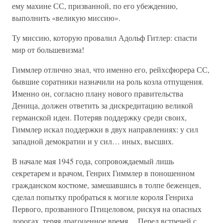
ему махине СС, призванной, по его убеждению,
выполнить «великую миссию».
Ту миссию, которую провалил Адольф Гитлер: спасти
мир от большевизма!
Гиммлер отлично знал, что именно его, рейхсфюрера СС,
бывшие соратники назначили на роль козла отпущения.
Именно он, согласно плану нового правительства
Деница, должен ответить за дискредитацию великой
германской идеи. Потеряв поддержку среди своих,
Гиммлер искал поддержки в двух направлениях: у сил
западной демократии и у сил… иных, высших.
В начале мая 1945 года, сопровождаемый лишь
секретарем и врачом, Генрих Гиммлер в поношенном
гражданском костюме, замешавшись в толпе беженцев,
сделал попытку пробраться к могиле короля Генриха
Первого, прозванного Птицеловом, рискуя на опасных
дорогах, теряя драгоценное время… Перед встречей с