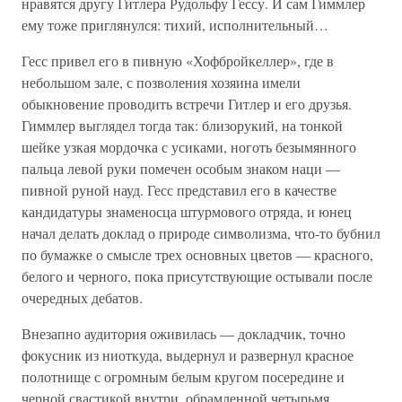
нравятся другу Гитлера Рудольфу Гессу. И сам Гиммлер
ему тоже приглянулся: тихий, исполнительный…
Гесс привел его в пивную «Хофбройкеллер», где в
небольшом зале, с позволения хозяина имели
обыкновение проводить встречи Гитлер и его друзья.
Гиммлер выглядел тогда так: близорукий, на тонкой
шейке узкая мордочка с усиками, ноготь безымянного
пальца левой руки помечен особым знаком наци —
пивной руной науд. Гесс представил его в качестве
кандидатуры знаменосца штурмового отряда, и юнец
начал делать доклад о природе символизма, что-то бубнил
по бумажке о смысле трех основных цветов — красного,
белого и черного, пока присутствующие остывали после
очередных дебатов.
Внезапно аудитория оживилась — докладчик, точно
фокусник из ниоткуда, выдернул и развернул красное
полотнище с огромным белым кругом посередине и
черной свастикой внутри, обрамленной четырьмя