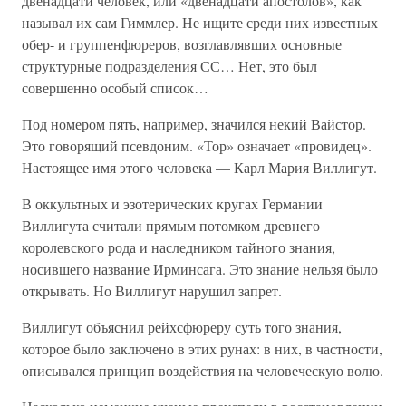
двенадцати человек, или «двенадцати апостолов», как
называл их сам Гиммлер. Не ищите среди них известных
обер- и группенфюреров, возглавлявших основные
структурные подразделения СС… Нет, это был
совершенно особый список…
Под номером пять, например, значился некий Вайстор.
Это говорящий псевдоним. «Тор» означает «провидец».
Настоящее имя этого человека — Карл Мария Виллигут.
В оккультных и эзотерических кругах Германии
Виллигута считали прямым потомком древнего
королевского рода и наследником тайного знания,
носившего название Ирминсага. Это знание нельзя было
открывать. Но Виллигут нарушил запрет.
Виллигут объяснил рейхсфюреру суть того знания,
которое было заключено в этих рунах: в них, в частности,
описывался принцип воздействия на человеческую волю.