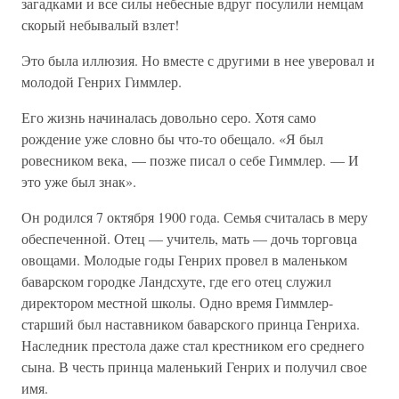
загадками и все силы небесные вдруг посулили немцам
скорый небывалый взлет!
Это была иллюзия. Но вместе с другими в нее уверовал и
молодой Генрих Гиммлер.
Его жизнь начиналась довольно серо. Хотя само
рождение уже словно бы что-то обещало. «Я был
ровесником века, — позже писал о себе Гиммлер. — И
это уже был знак».
Он родился 7 октября 1900 года. Семья считалась в меру
обеспеченной. Отец — учитель, мать — дочь торговца
овощами. Молодые годы Генрих провел в маленьком
баварском городке Ландсхуте, где его отец служил
директором местной школы. Одно время Гиммлер-
старший был наставником баварского принца Генриха.
Наследник престола даже стал крестником его среднего
сына. В честь принца маленький Генрих и получил свое
имя.