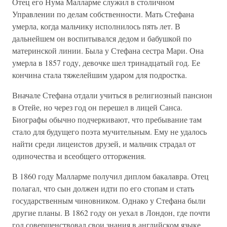
Отец его Нума Малларме служил в столичном
Управлении по делам собственности. Мать Стефана
умерла, когда мальчику исполнилось пять лет. В
дальнейшем он воспитывался дедом и бабушкой по
материнской линии. Была у Стефана сестра Мари. Она
умерла в 1857 году, девочке шел тринадцатый год. Ее
кончина стала тяжелейшим ударом для подростка.
Вначале Стефана отдали учиться в религиозный пансион
в Отейе, но через год он перешел в лицей Санса.
Биографы обычно подчеркивают, что пребывание там
стало для будущего поэта мучительным. Ему не удалось
найти среди лицеистов друзей, и мальчик страдал от
одиночества и всеобщего отторжения.
В 1860 году Малларме получил диплом бакалавра. Отец
полагал, что сын должен идти по его стопам и стать
государственным чиновником. Однако у Стефана были
другие планы. В 1862 году он уехал в Лондон, где почти
год совершенствовал свои знания в английском языке.