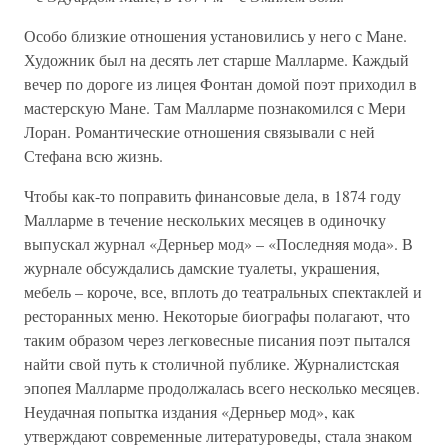
Особо близкие отношения установились у него с Мане.
Художник был на десять лет старше Малларме. Каждый
вечер по дороге из лицея Фонтан домой поэт приходил в
мастерскую Мане. Там Малларме познакомился с Мери
Лоран. Романтические отношения связывали с ней
Стефана всю жизнь.
Чтобы как-то поправить финансовые дела, в 1874 году
Малларме в течение нескольких месяцев в одиночку
выпускал журнал «Дерньер мод» – «Последняя мода». В
журнале обсуждались дамские туалеты, украшения,
мебель – короче, все, вплоть до театральных спектаклей и
ресторанных меню. Некоторые биографы полагают, что
таким образом через легковесные писания поэт пытался
найти свой путь к столичной публике. Журналистская
эпопея Малларме продолжалась всего несколько месяцев.
Неудачная попытка издания «Дерньер мод», как
утверждают современные литературоведы, стала знаком