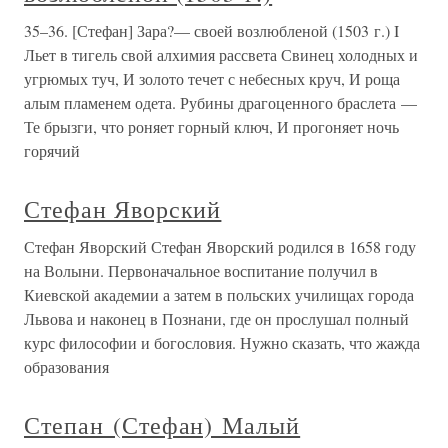
35–36. [Стефан] Зара?— своей возлюбленой (1503 г.) I
Льет в тигель свой алхимия рассвета Свинец холодных и
угрюмых туч, И золото течет с небесных круч, И роща
алым пламенем одета. Рубины драгоценного браслета —
Те брызги, что роняет горный ключ, И прогоняет ночь
горячий
Стефан Яворский
Стефан Яворский Стефан Яворский родился в 1658 году
на Волыни. Первоначальное воспитание получил в
Киевской академии а затем в польских училищах города
Львова и наконец в Познани, где он прослушал полный
курс философии и богословия. Нужно сказать, что жажда
образования
Степан (Стефан) Малый