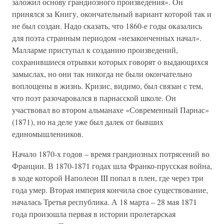
заложил основу грандиозного произведения». Он
принялся за Книгу, окончательный вариант которой так и
не был создан. Надо сказать, что 1860-е годы оказались
для поэта странным периодом «незаконченных начал».
Малларме приступал к созданию произведений,
сохранившиеся отрывки которых говорят о выдающихся
замыслах, но они так никогда не были окончательно
воплощены в жизнь. Кризис, видимо, был связан с тем,
что поэт разочаровался в парнасской школе. Он
участвовал во втором альманахе «Современный Парнас»
(1871), но на деле уже был далек от бывших
единомышленников.
Начало 1870-х годов – время грандиозных потрясений во
Франции. В 1870-1871 годах шла Франко-прусская война,
в ходе которой Наполеон III попал в плен, где через три
года умер. Вторая империя кончила свое существование,
началась Третья республика. А 18 марта – 28 мая 1871
года произошла первая в истории пролетарская