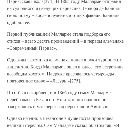
Парнасская школа[274]. В 1865 году Малларме отправил
на суд одного из ведущих парнасцев Теодора де Банвиля
свою поэму «Послеполуденный отдых фавна». Банвиль
одобрил ее.
Первой публикацией Малларме стала подборка его
стихов – всего десять произведений – в первом альманахе
«Современный Парнас».
Однажды экземпляр альманаха попал в руки турнонских
лицеистов. Когда Малларме вошел в класс, его встретили
всеобщим хохотом. На доске красовалось четырежды
повторенное слово – «Лазурь!»[275].
Поэт был оскорблен, и в 1866 году семья Малларме
перебралась в Безансон. Но и там они надолго не
задержались и уже через год переехали в Авиньон.
Однако именно в Безансоне в душе поэта произошел
великий перелом. Сам Малларме сказал об этом так: «Я