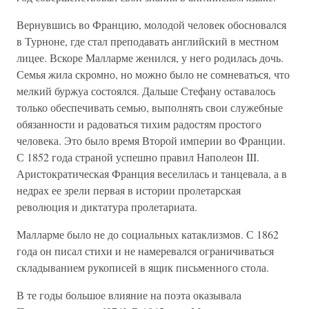
Вернувшись во Францию, молодой человек обосновался
в Турноне, где стал преподавать английский в местном
лицее. Вскоре Малларме женился, у него родилась дочь.
Семья жила скромно, но можно было не сомневаться, что
мелкий буржуа состоялся. Дальше Стефану оставалось
только обеспечивать семью, выполнять свои служебные
обязанности и радоваться тихим радостям простого
человека. Это было время Второй империи во Франции.
С 1852 года страной успешно правил Наполеон III.
Аристократическая Франция веселилась и танцевала, а в
недрах ее зрели первая в истории пролетарская
революция и диктатура пролетариата.
Малларме было не до социальных катаклизмов. С 1862
года он писал стихи и не намеревался ограничиваться
складыванием рукописей в ящик письменного стола.
В те годы большое влияние на поэта оказывала