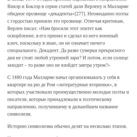
Викэр и Боклэр в серии статей дали Верлену и Малларме
обидное прозвище «декаденты»[277]. Неожиданно поэты
с гордостью приняли это прозвище. Отвечая критикам,
Верлен писал: «Нам бросили этот эпитет как
оскорбление, я его принял и сделал из него военный
клич, поскольку я знаю, он не означает ничего
специального. Декадент. Да разве сумерки прекрасного
дня не стоят любой утренней зари? И потом, если солнце
заходит – то разве оно не взойдет завтра утром?»
С 1880 года Малларме начал организовывать у себя в
квартире на рю де Ром «литературные вторники», в
которых участвовали преимущественно молодые поэты и
писатели, которые принадлежали к поэтическому
направлению, получившему в дальнейшем название
символизм.
Историю символизма обычно делят на несколько этапов.