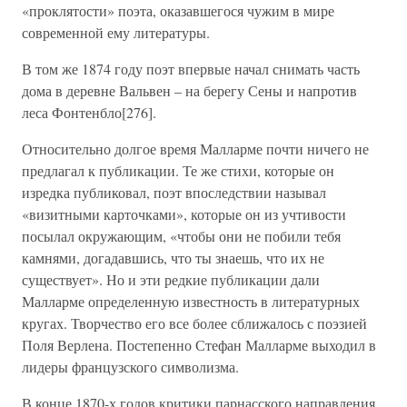
«проклятости» поэта, оказавшегося чужим в мире
современной ему литературы.
В том же 1874 году поэт впервые начал снимать часть
дома в деревне Вальвен – на берегу Сены и напротив
леса Фонтенбло[276].
Относительно долгое время Малларме почти ничего не
предлагал к публикации. Те же стихи, которые он
изредка публиковал, поэт впоследствии называл
«визитными карточками», которые он из учтивости
посылал окружающим, «чтобы они не побили тебя
камнями, догадавшись, что ты знаешь, что их не
существует». Но и эти редкие публикации дали
Малларме определенную известность в литературных
кругах. Творчество его все более сближалось с поэзией
Поля Верлена. Постепенно Стефан Малларме выходил в
лидеры французского символизма.
В конце 1870-х годов критики парнасского направления