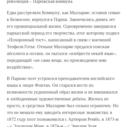
революция – Парижская коммуна.
Едва расстреляли Коммуну, как Малларме, оставив семью
в Безансоне, вернулся в Париж. Закончились девять лет
его провинциальной жизни. Одновременно завершился
парнасский период его творчества, итог которому подвел
«Похоронный тост», написанный в связи с кончиной
Теофиля Готье. Отныне Малларме предался поискам
абсолюта в поэзии, он пытался «изобрести некий язык»,
передающий «не сами вещи, но производимое ими
воздействие».
В Париже поэт устроился преподавателем английского
языка в лицее Фонтан. Он старался вести по
возможности уединенный образ жизни и не вмешивался
в злободневные художественные дебаты. Жилось не
просто, в средствах Малларме был сильно ограничен. Но
это не мешало ему заводить интересные знакомства: в
1872 году поэт познакомился с Артюром Рембо, в 1873-м
– с Эдуардом Мане, в 1874-м – с Эмилем Золя.