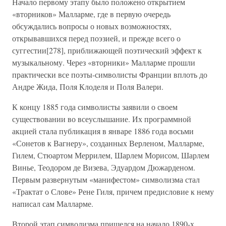
Начало первому этапу было положено открытием
«вторников» Малларме, где в первую очередь
обсуждались вопросы о новых возможностях,
открывавшихся перед поэзией, и прежде всего о
суггестии[278], приближающей поэтический эффект к
музыкальному. Через «вторники» Малларме прошли
практически все поэты-символисты Франции вплоть до
Андре Жида, Поля Клоделя и Поля Валери.
К концу 1885 года символисты заявили о своем
существовании во всеуслышание. Их программной
акцией стала публикация в январе 1886 года восьми
«Сонетов к Вагнеру», созданных Верленом, Малларме,
Гилем, Стюартом Меррилем, Шарлем Морисом, Шарлем
Винье, Теодором де Визева, Эдуардом Дюжарденом.
Первым развернутым «манифестом» символизма стал
«Трактат о Слове» Рене Гиля, причем предисловие к нему
написал сам Малларме.
Второй этап символизма пришелся на начало 1890-х