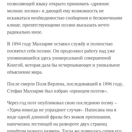
позволяющей языку открыто принимать «древние
молнии логики» и дающей ему возможность не
искажаться необходимостью сообщения и бесконечными
клише, препятствующими поэзии высказать нечто
радикально иное.
В 1894 году Малларме оставил службу и полностью
посвятил себя поэзии. Он продолжил работу над уже
упоминавшейся здесь универсальной совершенной
Книгой, которая дала бы исчерпывающее и уникальное
объяснение мира.
После смерти Поля Верлена, последовавшей в 1896 году,
Стефан Малларме был избран «принцем поэтов».
Через год поэт опубликовал свою последнюю поэму –
«Удача никогда не упразднит случая». Написана она в
виде одной длинной фразы без знаков препинания,
напечатана лестницей на развороте двух страниц
шрифтом разного размера. Тогда же появилась серия его