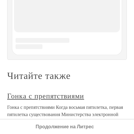
ГОНКА С ПРЕСЛЕДОВАНИЕМ
ГОНКА С ПРЕСЛЕДОВАНИЕМ В октябре 700-тонная
«девятка» U-124, оснащенная для длительных действий в
Южной Атлантике, рыскала в поисках транспортов в 500
милях юго-западнее Ирландии. Командиром корабля,
принадлежавшего 2-й флотилии, перед самым выходом в
море был назначен молодой
ГОНКА
ГОНКА Канн — это прежде всего лестница. Лестница,
по которой мечтает когда-нибудь подняться каждый
кинематографист. По этой лестнице легко идти вверх,
но… трудно спускаться. Ибо если восхождение по ней
всегда проходит под вспышки блицев и аплодисменты,
Продолжение на Литрес
то нисхождение,