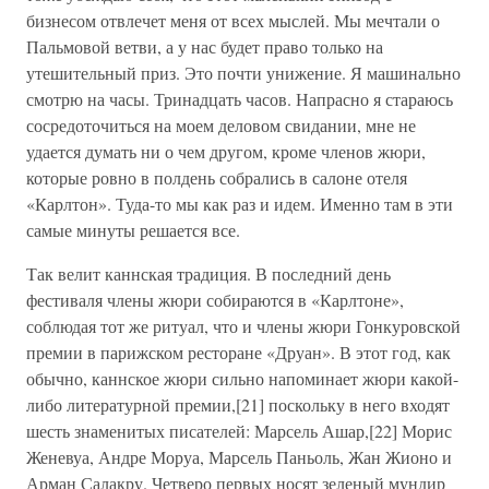
бизнесом отвлечет меня от всех мыслей. Мы мечтали о
Пальмовой ветви, а у нас будет право только на
утешительный приз. Это почти унижение. Я машинально
смотрю на часы. Тринадцать часов. Напрасно я стараюсь
сосредоточиться на моем деловом свидании, мне не
удается думать ни о чем другом, кроме членов жюри,
которые ровно в полдень собрались в салоне отеля
«Карлтон». Туда-то мы как раз и идем. Именно там в эти
самые минуты решается все.
Так велит каннская традиция. В последний день
фестиваля члены жюри собираются в «Карлтоне»,
соблюдая тот же ритуал, что и члены жюри Гонкуровской
премии в парижском ресторане «Друан». В этот год, как
обычно, каннское жюри сильно напоминает жюри какой-
либо литературной премии,[21] поскольку в него входят
шесть знаменитых писателей: Марсель Ашар,[22] Морис
Женевуа, Андре Моруа, Марсель Паньоль, Жан Жионо и
Арман Салакру. Четверо первых носят зеленый мундир