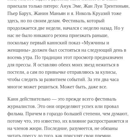
приехали только пятеро: Анук Эме, Жан Луи Трентиньян,
Пьер Барух, Жанин Маньян и я. Николь Круазий тоже
здесь, но по своим делам. Фестиваль, который
продолжается две недели, начался с неделю назад. Но у
нас не было никакого резона приезжать раньше,
поскольку первый каннский показ «Мужчины и
женщины» должен был состояться на следующий день в
восемь утра. По традиции этот просмотр предназначен
для прессы. Я оставляю обеих моих звезд нежиться в
постели, а сам по привычке отправляюсь за кулисы,
чтобы следить за развитием событий. За эти два часа
многое может решиться. Может быть, даже все.
Канн действительно — это прежде всего фестиваль
журналистов. Это они определяют успех или провал
фильма. Причем в гораздо большей степени, чем думают,
потому что, это известно, их влияние распространяется и
на членов жюри. Последние, разумеется, не обязаны
читать прессу до того, как присудят свои премии.