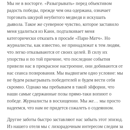
Мы не в восторге. «Разыгрывать» перед объективом
радость победы, прежде чем она одержана, означает
торговать шкурой неубитого медведя и искушать
дьявола. Такое же суеверное чувство, которое заставило
меня удалиться из Канн, подталкивает меня
категорически отказать в просьбе «Пари-Матч». Но
журналисты, как известно, не принадлежат к тем людям,
что легко отказываются от своих целей. В силу их
упорства и по той причине, что последние события
привели нас в прекрасное настроение, они добиваются от
нас сеанса позирования. Мы выдвигаем одно условие: мы
не будем разыгрывать победителей и будем вести себя
скромно. Однако мы пребываем в такой эйфории, что
наши самые сдержанные позы прямо-таки вопиют о
победе. Журналисты в восхищении. Мы же… мы просто
надеемся, что нам не придется сожалеть о содеянном.
Другие заботы быстро заставляют нас забыть этот эпизод.
Из нашего отеля мы с лихорадочным интересом следим за