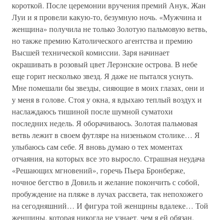
короткой. После церемонии вручения премий Анук, Жан
Луи и я провели какую-то, безумную ночь. «Мужчина и
женщина» получила не только Золотую пальмовую ветвь,
но также премию Католического агентства и премию
Высшей технической комиссии. Заря начинает
окрашивать в розовый цвет Лерэнские острова. В небе
еще горит несколько звезд. Я даже не пытался уснуть.
Мне помешали бы звезды, сияющие в моих глазах, они и
у меня в голове. Стоя у окна, я вдыхаю теплый воздух и
наслаждаюсь тишиной после шумной суматохи
последних недель. Я оборачиваюсь. Золотая пальмовая
ветвь лежит в своем футляре на низеньком столике… Я
улыбаюсь сам себе. Я вновь думаю о тех моментах
отчаяния, на которых все это выросло. Страшная неудача
«Решающих мгновений», горечь Пьера Бронберже,
ночное бегство в Довиль и желание покончить с собой,
пробуждение на пляже в лучах рассвета, так непохожего
на сегодняшний… И фигура той женщины вдалеке… Той
женщины, которая никогда не узнает, чем я ей обязан.