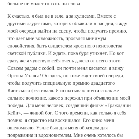
больше не может сказать ни слова.
К счастью, я был не в зале, а за кулисами. Вместе с
другими лауреатами, которых объявили в час дня, я жду
моей очереди выйти на сцену, чтобы получить премию,
что дает мне возможность, проявляя минимум
спокойствия, быть свидетелем яростного неистовства
светской публики. И ждать, пока буря утихнет. Но вот
сразу же я чувствую себя очень далеко от всего этого.
Совсем рядом с собой, он почти меня касается, я вижу
Орсона Уэллса! Он здесь, он тоже ждет своей очереди,
чтобы получить специальную премию двадцатого
Каннского фестиваля. Я испытываю почти столь же
сильное волнение, какое я пережил при объявлении моей
победы. Для меня человек, создавший фильм «Гражданин
Кейн», — живой бог. С того времени, как только я себя
помню, я страстно им восхищался. Его кино меня
ошеломляло. Уэллс был для меня образцом для
подражания и вдохновителем. Мне очень хотелось бы