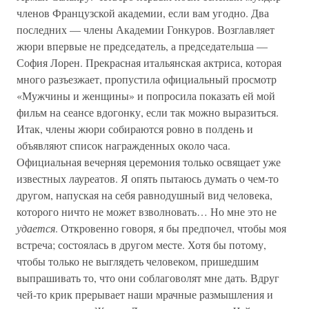
членов Французской академии, если вам угодно. Два
последних — члены Академии Гонкуров. Возглавляет
жюри впервые не председатель, а председательша —
София Лорен. Прекрасная итальянская актриса, которая
много разъезжает, пропустила официальный просмотр
«Мужчины и женщины» и попросила показать ей мой
фильм на сеансе вдогонку, если так можно выразиться.
Итак, члены жюри собираются ровно в полдень и
объявляют список награжденных около часа.
Официальная вечерняя церемония только освящает уже
известных лауреатов. Я опять пытаюсь думать о чем-то
другом, напуская на себя равнодушный вид человека,
которого ничто не может взволновать… Но мне это не
удается
. Откровенно говоря, я бы предпочел, чтобы моя
встреча; состоялась в другом месте. Хотя бы потому,
чтобы только не выглядеть человеком, пришедшим
выпрашивать то, что они соблаговолят мне дать. Вдруг
чей-то крик прерывает наши мрачные размышления и