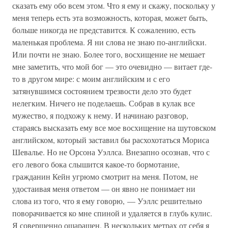
сказать ему обо всем этом. Что я ему и скажу, поскольку у
меня теперь есть эта возможность, которая, может быть,
больше никогда не представится. К сожалению, есть
маленькая проблема. Я ни слова не знаю по-английски.
Или почти не знаю. Более того, восхищение не мешает
мне заметить, что мой бог — это очевидно — витает где-
то в другом мире: с моим английским и с его
затянувшимся состоянием трезвости дело это будет
нелегким. Ничего не поделаешь. Собрав в кулак все
мужество, я подхожу к нему. И начинаю разговор,
стараясь высказать ему все мое восхищение на шутовском
английском, который заставил бы расхохотаться Мориса
Шевалье. Но не Орсона Уэллса. Внезапно осознав, что с
его левого бока слышится какое-то бормотание,
гражданин Кейн угрюмо смотрит на меня. Потом, не
удостаивая меня ответом — он явно не понимает ни
слова из того, что я ему говорю, — Уэллс решительно
поворачивается ко мне спиной и удаляется в глубь кулис.
Я совершенно ошарашен. В нескольких метрах от себя я