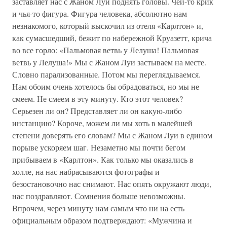
заставляет нас с Жаном Луи поднять головы. Чей-то крик
и чья-то фигура. Фигура человека, абсолютно нам
незнакомого, который выскочил из отеля «Карлтон» и,
как сумасшедший, бежит по набережной Круазетт, крича
во все горло: «Пальмовая ветвь у Лелуша! Пальмовая
ветвь у Лелуша!» Мы с Жаном Луи застываем на месте.
Словно парализованные. Потом мы переглядываемся.
Нам обоим очень хотелось бы обрадоваться, но мы не
смеем. Не смеем в эту минуту. Кто этот человек?
Серьезен ли он? Представляет ли он какую-либо
инстанцию? Короче, можем ли мы хоть в малейшей
степени доверять его словам? Мы с Жаном Луи в едином
порыве ускоряем шаг. Незаметно мы почти бегом
прибываем в «Карлтон». Как только мы оказались в
холле, на нас набрасываются фотографы и
безостановочно нас снимают. Нас опять окружают люди,
нас поздравляют. Сомнения больше невозможны.
Впрочем, через минуту нам самым что ни на есть
официальным образом подтверждают: «Мужчина и