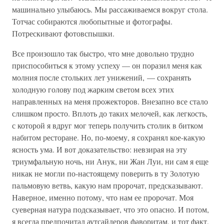
машинально улыбаюсь. Мы рассаживаемся вокруг стола.
Тотчас собираются любопытные и фотографы.
Потрескивают фотовспышки.
Все произошло так быстро, что мне довольно трудно
приспособиться к этому успеху — он поразил меня как
молния после стольких лет унижений, — сохранять
холодную голову под жарким светом всех этих
направленных на меня прожекторов. Внезапно все стало
слишком просто. Вплоть до таких мелочей, как легкость,
с которой я вдруг мог теперь получить столик в битком
набитом ресторане. Но, по-моему, я сохранял кое-какую
ясность ума. И вот доказательство: невзирая на эту
триумфальную ночь, ни Анук, ни Жан Луи, ни сам я еще
никак не могли по-настоящему поверить в ту Золотую
пальмовую ветвь, какую нам пророчат, предсказывают.
Наверное, именно потому, что нам ее пророчат. Моя
суеверная натура подсказывает, что это опасно. И потом,
я всегда предпочитал аутсайдеров фаворитам, и тот факт,