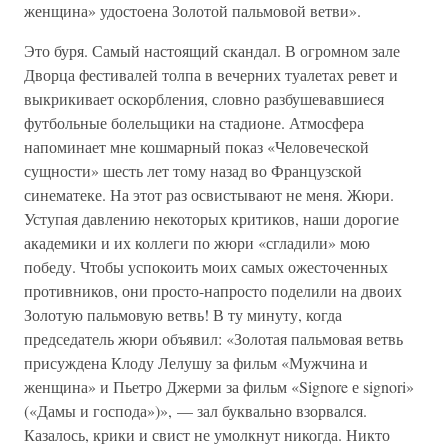
женщина» удостоена Золотой пальмовой ветви».
Это буря. Самый настоящий скандал. В огромном зале
Дворца фестивалей толпа в вечерних туалетах ревет и
выкрикивает оскорбления, словно разбушевавшиеся
футбольные болельщики на стадионе. Атмосфера
напоминает мне кошмарный показ «Человеческой
сущности» шесть лет тому назад во Французской
синематеке. На этот раз освистывают не меня. Жюри.
Уступая давлению некоторых критиков, наши дорогие
академики и их коллеги по жюри «сгладили» мою
победу. Чтобы успокоить моих самых ожесточенных
противников, они просто-напросто поделили на двоих
Золотую пальмовую ветвь! В ту минуту, когда
председатель жюри объявил: «Золотая пальмовая ветвь
присуждена Клоду Лелушу за фильм «Мужчина и
женщина» и Пьетро Джерми за фильм «Signore е signori»
(«Дамы и господа»)», — зал буквально взорвался.
Казалось, крики и свист не умолкнут никогда. Никто