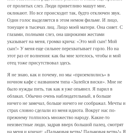
от пролитых слез. Люди приветливо машут мне,
окликают. Но все происходит так, будто отключен звук.
Один голос выделяется в этом немом фильме. И лицо,
тонущее в тысячах лиц. Лицо моей матери. Она сияет. С
глазами, полными слез, она широкими жестами
указывает на меня, громко крича: «Это мой сын! Мой
сын!» У меня еще сильнее перехватывает горло. Но на
этот раз от волнения: как бы мне хотелось, чтобы и мой
отец тоже присутствовал здесь.
Я не знаю, как и почему, но мы «приземлились» в
ночном кафе с названием типа «Залейся виски». Мне не
было нужды пить, так как я уже опьянел. Я парил в
облаках. Обычно очень наблюдательный, я больше
ничего не замечал, больше ничего не соображал. Мечты и
страх словно сделали из меня идиота. Вокруг нас по-
прежнему толпилось множество народу. Какие-то
неизвестные люди, задрав вверх большой палец, смотрят
на меня и кричат: «Пальмовая ветвь! Пальмовая ветвь!» Я