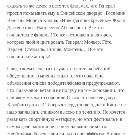
сказать то же самое о всех тех фильмах, что Генерал
просил показывать ему в Енисейском дворце: «Господин
Венсан» Мориса Клоша, «Никогда в воскресенье» Жюля
Дассена или «Наполеон» Абеля Ганса. Все это
голлистские фильмы! То же в отношении авторов,
которых любил цитировать Генерал: Мольер, Гёте,
Верлен, Стендаль, Ницше, Монтень… Все это
голлистские авторы!
Следствием всех этих слухов, сплетен, колебаний
общественного мнения стало то, что накануне
объявления списка победителей меня предупреждают,
что Пальмовой ветви я не получу на том основании, что
слишком уж часто говорили О том, что мне ее дадут.
Какой-то гротеск! Теперь я твердо знаю одно: в Канне не
надо заплывать слишком высоко по течению. Не хочется
развивать спортивную метафору, но этот фестиваль и в
самом деле напоминает гонку на выносливость.
Необходимо беречь свои силы и свои эффекты. В идеале