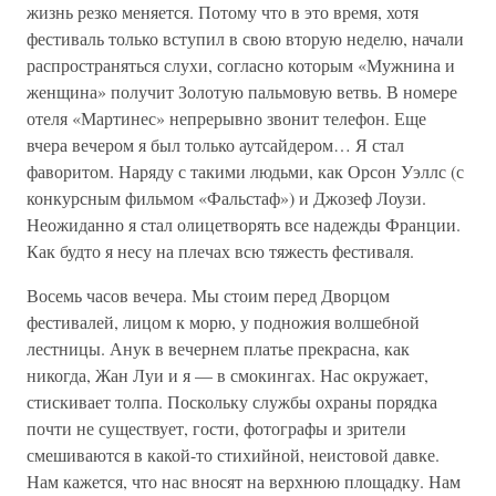
жизнь резко меняется. Потому что в это время, хотя
фестиваль только вступил в свою вторую неделю, начали
распространяться слухи, согласно которым «Мужнина и
женщина» получит Золотую пальмовую ветвь. В номере
отеля «Мартинес» непрерывно звонит телефон. Еще
вчера вечером я был только аутсайдером… Я стал
фаворитом. Наряду с такими людьми, как Орсон Уэллс (с
конкурсным фильмом «Фальстаф») и Джозеф Лоузи.
Неожиданно я стал олицетворять все надежды Франции.
Как будто я несу на плечах всю тяжесть фестиваля.
Восемь часов вечера. Мы стоим перед Дворцом
фестивалей, лицом к морю, у подножия волшебной
лестницы. Анук в вечернем платье прекрасна, как
никогда, Жан Луи и я — в смокингах. Нас окружает,
стискивает толпа. Поскольку службы охраны порядка
почти не существует, гости, фотографы и зрители
смешиваются в какой-то стихийной, неистовой давке.
Нам кажется, что нас вносят на верхнюю площадку. Нам