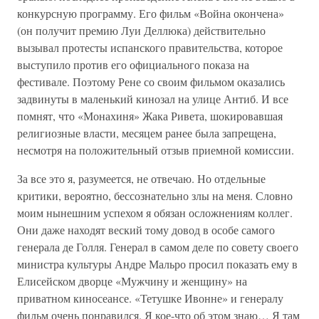
конкурсную программу. Его фильм «Война окончена»
(он получит премию Луи Деллюка) действительно
вызывал протесты испанского правительства, которое
выступило против его официального показа на
фестивале. Поэтому Рене со своим фильмом оказались
задвинуты в маленький кинозал на улице Антиб. И все
помнят, что «Монахиня» Жака Ривета, шокировавшая
религиозные власти, месяцем ранее была запрещена,
несмотря на положительный отзыв приемной комиссии.
За все это я, разумеется, не отвечаю. Но отдельные
критики, вероятно, бессознательно злы на меня. Словно
моим нынешним успехом я обязан осложнениям коллег.
Они даже находят веский тому довод в особе самого
генерала де Голля. Генерал в самом деле по совету своего
министра культуры Андре Мальро просил показать ему в
Елисейском дворце «Мужчину и женщину» на
приватном киносеансе. «Тетушке Ивонне» и генералу
фильм очень понравился. Я кое-что об этом знаю… Я там