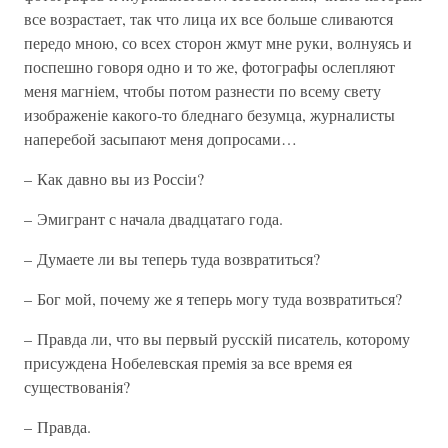
все возрастает, так что лица их все больше сливаются
передо мною, со всех сторон жмут мне руки, волнуясь и
поспешно говоря одно и то же, фотографы ослепляют
меня магніем, чтобы потом разнести по всему свету
изображеніе какого-то бледнаго безумца, журналисты
наперебой засыпают меня допросами…
– Как давно вы из Россіи?
– Эмигрант с начала двадцатаго года.
– Думаете ли вы теперь туда возвратиться?
– Бог мой, почему же я теперь могу туда возвратиться?
– Правда ли, что вы первый русскій писатель, которому
присуждена Нобелевская премія за все время ея
существованія?
– Правда.