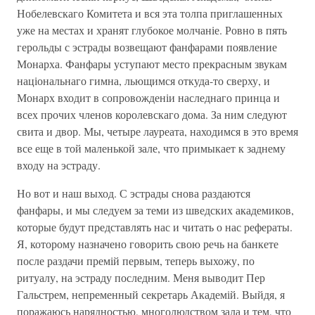
Нобелевскаго Комитета и вся эта толпа приглашенных
уже на местах и хранят глубокое молчаніе. Ровно в пять
герольды с эстрады возвещают фанфарами появление
Монарха. Фанфары уступают место прекрасным звукам
національнаго гимна, льющимся откуда-то сверху, и
Монарх входит в сопровожденіи наследнаго принца и
всех прочих членов королевскаго дома. За ним следуют
свита и двор. Мы, четыре лауреата, находимся в это время
все еще в той маленькой зале, что примыкает к заднему
входу на эстраду.
Но вот и наш выход. С эстрады снова раздаются
фанфары, и мы следуем за теми из шведских академиков,
которые будут представлять нас и читать о нас рефераты.
Я, которому назначено говорить свою речь на банкете
после раздачи премій первым, теперь выхожу, по
ритуалу, на эстраду последним. Меня выводит Пер
Гальстрем, непременный секретарь Академій. Выйдя, я
поражаюсь нарядностью, многолюдством зала и тем, что