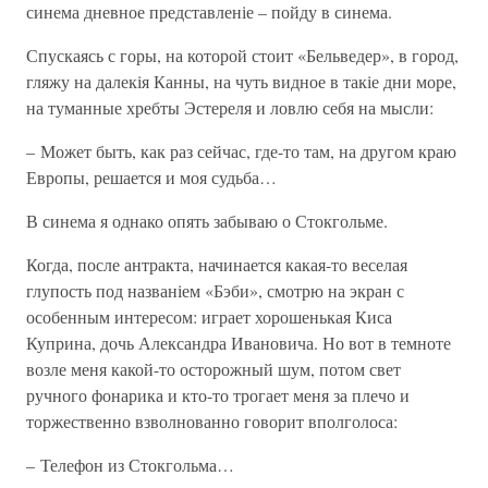
синема дневное представленіе – пойду в синема.
Спускаясь с горы, на которой стоит «Бельведер», в город,
гляжу на далекія Канны, на чуть видное в такіе дни море,
на туманные хребты Эстереля и ловлю себя на мысли:
– Может быть, как раз сейчас, где-то там, на другом краю
Европы, решается и моя судьба…
В синема я однако опять забываю о Стокгольме.
Когда, после антракта, начинается какая-то веселая
глупость под названіем «Бэби», смотрю на экран с
особенным интересом: играет хорошенькая Киса
Куприна, дочь Александра Ивановича. Но вот в темноте
возле меня какой-то осторожный шум, потом свет
ручного фонарика и кто-то трогает меня за плечо и
торжественно взволнованно говорит вполголоса:
– Телефон из Стокгольма…