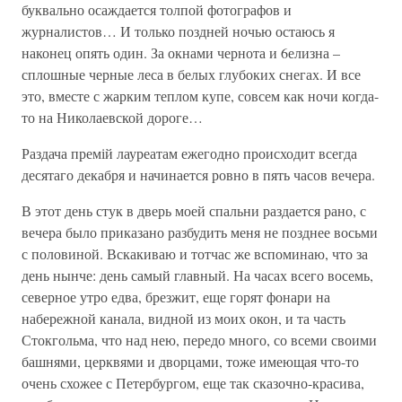
буквально осаждается толпой фотографов и
журналистов… И только поздней ночью остаюсь я
наконец опять один. За окнами чернота и 6елизна –
сплошные черные леса в белых глубоких снегах. И все
это, вместе с жарким теплом купе, совсем как ночи когда-
то на Николаевской дороге…
Раздача премій лауреатам ежегодно происходит всегда
десятаго декабря и начинается ровно в пять часов вечера.
В этот день стук в дверь моей спальни раздается рано, с
вечера было приказано разбудить меня не позднее восьми
с половиной. Вскакиваю и тотчас же вспоминаю, что за
день нынче: день самый главный. На часах всего восемь,
северное утро едва, брезжит, еще горят фонари на
набережной канала, видной из моих окон, и та часть
Стокгольма, что над нею, передо много, со всеми своими
башнями, церквями и дворцами, тоже имеющая что-то
очень схожее с Петербургом, еще так сказочно-красива,