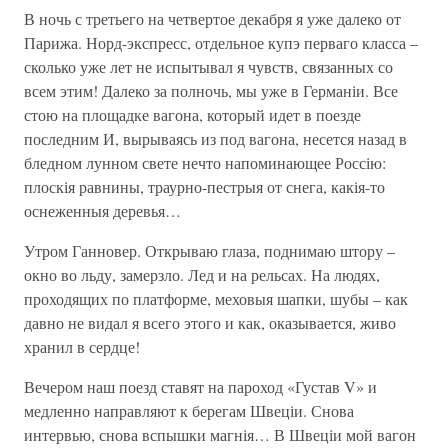
В ночь с третьего на четвертое декабря я уже далеко от
Парижа. Норд-экспресс, отдельное купэ перваго класса –
сколько уже лет не испытывал я чувств, связанных со
всем этим! Далеко за полночь, мы уже в Германіи. Все
стою на площадке вагона, который идет в поезде
последним И, вырываясь из под вагона, несется назад в
бледном лунном свете нечто напоминающее Россію:
плоскія равнины, траурно-пестрыя от снега, какія-то
оснеженныя деревья…
Утром Ганновер. Открываю глаза, поднимаю штору –
окно во льду, замерзло. Лед и на рельсах. На людях,
проходящих по платформе, меховыя шапки, шубы – как
давно не видал я всего этого и как, оказывается, живо
хранил в сердце!
Вечером наш поезд ставят на пароход «Густав V» и
медленно направляют к берегам Швеціи. Снова
интервью, снова вспышки магнія… В Швеціи мой вагон