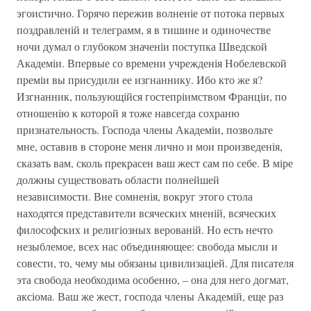
эгоистично. Горячо пережив волненіе от потока первых
поздравленій и телеграмм, я в тишине и одиночестве
ночи думал о глубоком значеніи поступка Шведской
Академіи. Впервые со времени учрежденія Нобелевской
преміи вы присудили ее изгнаннику. Ибо кто же я?
Изгнанник, пользующійся гостепріимством Франціи, по
отношенію к которой я тоже навсегда сохраню
признательность. Господа члены Академіи, позвольте
мне, оставив в стороне меня лично и мои произведенія,
сказать вам, сколь прекрасен ваш жест сам по себе. В міре
должны существовать области полнейшей
независимости. Вне сомненія, вокруг этого стола
находятся представители всяческих мненій, всяческих
философских и религіозных верованій. Но есть нечто
незыблемое, всех нас объединяющее: свобода мысли и
совести, то, чему мы обязаны цивилизаціей. Для писателя
эта свобода необходима особенно, – она для него догмат,
аксіома. Ваш же жест, господа члены Академій, еще раз