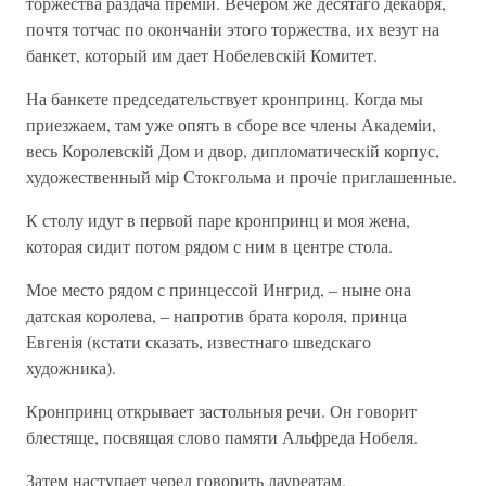
торжества раздача премій. Вечером же десятаго декабря,
почтя тотчас по окончаніи этого торжества, их везут на
банкет, который им дает Нобелевскій Комитет.
На банкете председательствует кронпринц. Когда мы
приезжаем, там уже опять в сборе все члены Академіи,
весь Королевскій Дом и двор, дипломатическій корпус,
художественный мір Стокгольма и прочіе приглашенные.
К столу идут в первой паре кронпринц и моя жена,
которая сидит потом рядом с ним в центре стола.
Мое место рядом с принцессой Ингрид, – ныне она
датская королева, – напротив брата короля, принца
Евгенія (кстати сказать, известнаго шведскаго
художника).
Кронпринц открывает застольныя речи. Он говорит
блестяще, посвящая слово памяти Альфреда Нобеля.
Затем наступает черед говорить лауреатам.