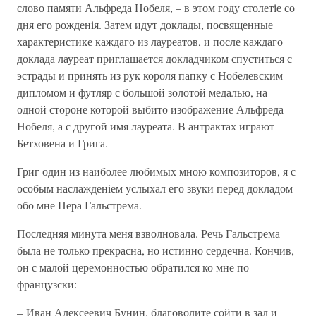
слово памяти Альфреда Нобеля, – в этом году столетіе со
дня его рожденія. Затем идут доклады, посвященные
характеристике каждаго из лауреатов, и после каждаго
доклада лауреат приглашается докладчиком спуститься с
эстрады и принять из рук короля папку с Нобелевским
дипломом и футляр с большой золотой медалью, на
одной стороне которой выбито изображение Альфреда
Нобеля, а с другой имя лауреата. В антрактах играют
Бетховена и Грига.
Григ один из наиболее любимых мною композиторов, я с
особым наслажденіем услыхал его звуки перед докладом
обо мне Пера Гальстрема.
Последняя минута меня взволновала. Речь Гальстрема
была не только прекрасна, но истинно сердечна. Кончив,
он с малой церемонностью обратился ко мне по
французски:
– Иван Алексеевич Бунин, благоволите сойти в зал и