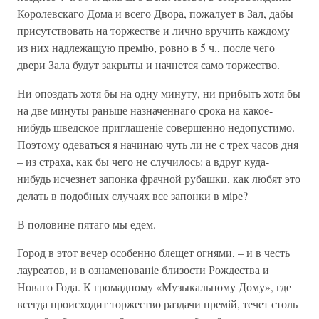
Королевскаго Дома и всего Двора, пожалует в Зал, дабы
присутствовать на торжестве и лично вручить каждому
из них надлежащую премію, ровно в 5 ч., после чего
двери Зала будут закрыты и начнется само торжество.
Ни опоздать хотя бы на одну минуту, ни прибыть хотя бы
на две минуты раньше назначеннаго срока на какое-
нибудь шведское приглашеніе совершенно недопустимо.
Поэтому одеваться я начинаю чуть ли не с трех часов дня
– из страха, как бы чего не случилось: а вдруг куда-
нибудь исчезнет запонка фрачной рубашки, как любят это
делать в подобных случаях все запонки в міре?
В половине пятаго мы едем.
Город в этот вечер особенно блещет огнями, – и в честь
лауреатов, и в ознаменованіе близости Рождества и
Новаго Года. К громадному «Музыкальному Дому», где
всегда происходит торжество раздачи премій, течет столь