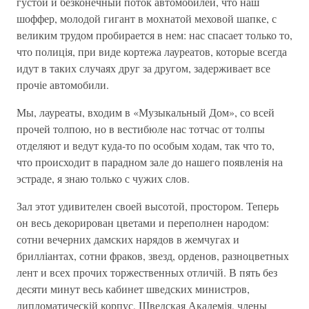
густой и безконечный поток автомобилей, что наш
шоффер, молодой гигант в мохнатой меховой шапке, с
великим трудом пробирается в нем: нас спасает только то,
что полиція, при виде кортежа лауреатов, которые всегда
идут в таких случаях друг за другом, задерживает все
прочіе автомобили.
Мы, лауреаты, входим в «Музыкальный Дом», со всей
прочей толпою, но в вестибюле нас тотчас от толпы
отделяют и ведут куда-то по особым ходам, так что то,
что происходит в парадном зале до нашего появленія на
эстраде, я знаю только с чужих слов.
Зал этот удивителен своей высотой, простором. Теперь
он весь декорирован цветами и переполнен народом:
сотни вечерних дамских нарядов в жемчугах и
брилліантах, сотни фраков, звезд, орденов, разноцветных
лент и всех прочих торжественных отличій. В пять без
десяти минут весь кабинет шведских министров,
дипломатическій корпус, Шведская Академія, члены