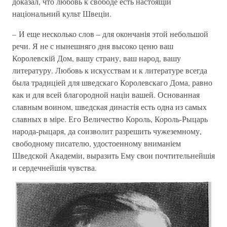
доказал, что любовь к свободе есть настоящій
національний культ Швеціи.
– И еще несколько слов – для окончанія этой небольшой
речи. Я не с нынешняго дня высоко ценю ваш
Королевскій Дом, вашу страну, ваш народ, вашу
литературу. Любовь к искусствам и к литературе всегда
была традиціей для шведскаго Королевскаго Дома, равно
как и для всей благородной націи вашей. Основанная
славным воином, шведская династія есть одна из самых
славных в міре. Его Величество Король, Король-Рыцарь
народа-рыцаря, да соизволит разрешить чужеземному,
свободному писателю, удостоенному вниманіем
Шведской Академіи, выразить Ему свои почтительнейшія
и сердечнейшія чувства.