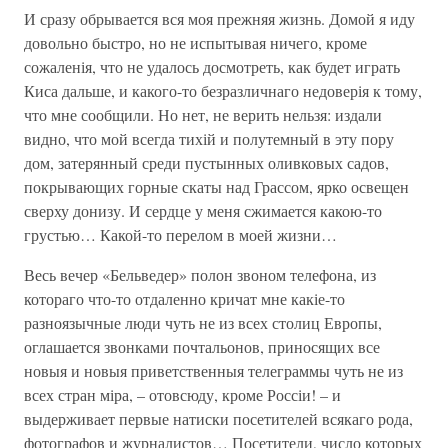
И сразу обрывается вся моя прежняя жизнь. Домой я иду
довольно быстро, но не испытывая ничего, кроме
сожаленія, что не удалось досмотреть, как будет играть
Киса дальше, и какого-то безразличнаго недоверія к тому,
что мне сообщили. Но нет, не верить нельзя: издали
видно, что мой всегда тихій и полутемный в эту пору
дом, затерянный среди пустынных оливковых садов,
покрывающих горные скаты над Грассом, ярко освещен
сверху донизу. И сердце у меня сжимается какою-то
грустью… Какой-то перелом в моей жизни…
Весь вечер «Бельведер» полон звоном телефона, из
котораго что-то отдаленно кричат мне какіе-то
разноязычные люди чуть не из всех столиц Европы,
оглашается звонками почтальонов, приносящих все
новыя и новыя приветственныя телеграммы чуть не из
всех стран міра, – отовсюду, кроме Россіи! – и
выдерживает первые натиски посетителей всякаго рода,
фотографов и журналистов… Посетители, число которых