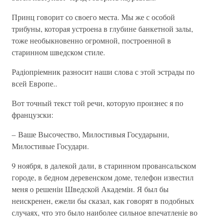
Принц говорит со своего места. Мы же с особой
трибуны, которая устроена в глубине банкетной залы,
тоже необыкновенно огромной, построенной в
старинном шведском стиле.
Радіопріемник разносит наши слова с этой эстрады по
всей Европе..
Вот точный текст той речи, которую произнес я по
французски:
– Ваше Высочество, Милостивыя Государыни,
Милостивые Государи.
9 ноября, в далекой дали, в старинном провансальском
городе, в бедном деревенском доме, телефон известил
меня о решеніи Шведской Академіи. Я был бы
неискренен, ежели бы сказал, как говорят в подобных
случаях, что это было наиболее сильное впечатленіе во