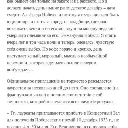
как бывает она только на закате и на разсвете. Но я
должен начать день нынче рано: десятое декабря – дата
смерти Альфреда Нобеля, и потому я с утра должен быть
в цилиндре и ехать за город, на кладбище, где надо
возложить венки и на его могилу и на могилу недавно
умершаго племянника его, Эммануила Нобеля. Я опять
вчера лег в три часа ночи и теперь, одеваясь, чувствую
себя очень зыбко. Но кофе горячо и крепко, день
наступает ясный, морозный, мысль о необычайной
церемоніи, которая ждет меня нынче вечером,
возбуждает…
Официальное приглашеніе на торжество разсылается
лауреатам за несколько дней до него. Оно составлено (на
французском языке) в полном соответствіи с той
точностью, которой отличаются все шведскіе ритуалы;
– Гг. лауреаты приглашаются прибыть в Концертный Зал
для полученія Нобелевских премій 10 декабря 1933 г., не
позднее 4 ч. 50 м дня. Его Величество, в сопровожденіи