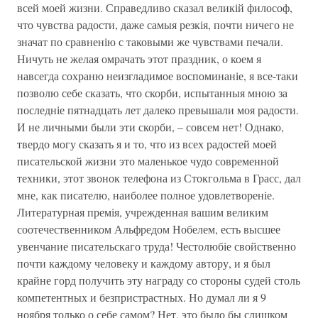
всей моей жизни. Справедливо сказал великій философ,
что чувства радости, даже самыя резкія, почти ничего не
значат по сравненію с таковыми же чувствами печали.
Ничуть не желая омрачать этот праздник, о коем я
навсегда сохраню неизгладимое воспоминаніе, я все-таки
позволю себе сказать, что скорби, испытанныя мною за
последніе пятнадцать лет далеко превышали моя радости.
И не личными были эти скорби, – совсем нет! Однако,
твердо могу сказать я и то, что из всех радостей моей
писательской жизни это маленькое чудо современной
техники, этот звонок телефона из Стокгольма в Грасс, дал
мне, как писателю, наиболее полное удовлетвореніе.
Литературная премія, учрежденная вашим великим
соотечественником Альфредом Нобелем, есть высшее
увенчание писательскаго труда! Честолюбіе свойственно
почти каждому человеку и каждому автору, и я был
крайне горд получить эту награду со стороны судей столь
компетентных и безпристрастных. Но думал ли я 9
ноября только о себе самом? Нет, это было бы слишком