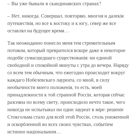
– Вы уже бывали в скандинавских странах?
– Нет, никогда. Совершал, повторяю, многия и далекія
путешествія, но все к востоку и к югу, север же все
оставлял на будущее время…
Так неожиданно понесло меня тем стремительным
потоком, который превратился вскоре даже в некоторое
подобіе сумасшедшаго существованія: ни единой
свободной и спокойной минуты с утра до вечера. Наряду
со всем тем обычным, что ежегодно происходит вокруг
каждаго Нобелевскаго лауреата, со мной, в силу
необычности моего положенія, то есть, моей
принадлежности к той странной Россіи, которая сейчас
разсеяна по всему свету, происходило нечто такое, чего
никогда не испытывал ни один лауреат в міре: решеніе
Стокгольма стало для всей этой Россіи, столь униженной
и оскорбленной во всех своих чувствах, событіем
истинно національним…