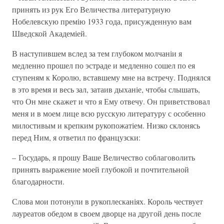
принять из рук Его Величества литературную
Нобелевскую премію 1933 года, присужденную вам
Шведской Академіей.
В наступившем вслед за тем глубоком молчаніи я
медленно прошел по эстраде и медленно сошел по ея
ступеням к Королю, вставшему мне на встречу. Поднялся
в это время и весь зал, затаив дыханіе, чтобы слышать,
что Он мне скажет и что я Ему отвечу. Он приветствовал
меня и в моем лице всю русскую литературу с особенно
милостивым и крепким рукопожатіем. Низко склонясь
перед Ним, я ответил по французски:
– Государь, я прошу Ваше Величество соблаговолить
принять выражение моей глубокой и почтительной
благодарности.
Слова мои потонули в рукоплесканіях. Король чествует
лауреатов обедом в своем дворце на другой день после