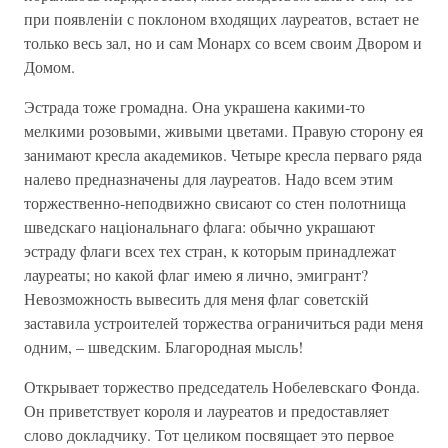
при появленіи с поклоном входящих лауреатов, встает не
только весь зал, но и сам Монарх со всем своим Двором и
Домом.
Эстрада тоже громадна. Она украшена какими-то
мелкими розовыми, живыми цветами. Правую сторону ея
занимают кресла академиков. Четыре кресла перваго ряда
налево предназначены для лауреатов. Надо всем этим
торжественно-неподвижно свисают со стен полотнища
шведскаго національнаго флага: обычно украшают
эстраду флаги всех тех стран, к которым принадлежат
лауреаты; но какой флаг имею я лично, эмигрант?
Невозможность вывесить для меня флаг советскій
заставила устроителей торжества ограничиться ради меня
одним, – шведским. Благородная мысль!
Открывает торжество председатель Нобелевскаго Фонда.
Он приветствует короля и лауреатов и предоставляет
слово докладчику. Тот целиком посвящает это первое