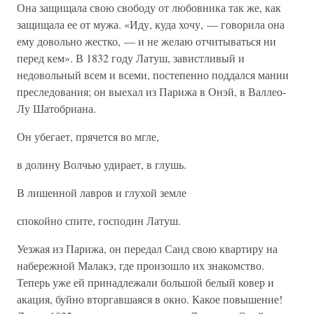
Она защищала свою свободу от любовника так же, как
защищала ее от мужа. «Иду, куда хочу, — говорила она
ему довольно жестко, — и не желаю отчитываться ни
перед кем». В 1832 году Латуш, завистливый и
недовольный всем и всеми, постепенно поддался мании
преследования; он выехал из Парижа в Онэй, в Валлео-
Лу Шатобриана.
Он убегает, прячется во мгле,
в долину Волчью удирает, в глушь.
В лишенной лавров и глухой земле
спокойно спите, господин Латуш.
Уезжая из Парижа, он передал Санд свою квартиру на
набережной Малакэ, где произошло их знакомство.
Теперь уже ей принадлежали большой белый ковер и
акация, буйно вторгавшаяся в окно. Какое повышение!