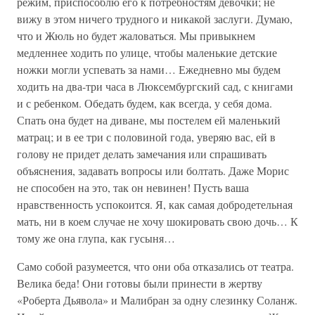
режим, приспособлю его к потребностям девочки; не
вижу в этом ничего трудного и никакой заслуги. Думаю,
что и Жюль но будет жаловаться. Мы привыкнем
медленнее ходить по улице, чтобы маленькие детские
ножки могли успевать за нами… Ежедневно мы будем
ходить на два-три часа в Люксембургский сад, с книгами
и с ребенком. Обедать будем, как всегда, у себя дома.
Спать она будет на диване, мы постелем ей маленький
матрац; и в ее три с половиной года, уверяю вас, ей в
голову не придет делать замечания или спрашивать
объяснения, задавать вопросы или болтать. Даже Морис
не способен на это, так он невинен! Пусть ваша
нравственность успокоится. Я, как самая добродетельная
мать, ни в коем случае не хочу шокировать свою дочь… К
тому же она глупа, как гусыня…
Само собой разумеется, что они оба отказались от театра.
Велика беда! Они готовы были принести в жертву
«Роберта Дьявола» и Малибран за одну слезинку Соланж.