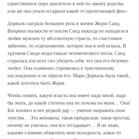
единственное перо прилетело к ней по закону родства
или же оно упало из крыла какой-то пролетающей феи».
Дорваль сыграла большую роль в жизни Жорж Санд.
Вопреки пылкости ее писем Санд никогда не находила в
любви мужчин ту абсолютную страсть, то счастливое
забвение, то отдохновение, которое она в ней искала. В
хрупком Сандо недоставало человеческого тепла; Санд
старалась изо всех сил убедить себя, что она его безумно
любит. Она пламенно стремилась к чувственному
наслаждению и не обрела его. Мари Дорваль была такой,
какой хотелось быть Жорж.
Чтобы понять, какую власть она имеет надо мной, надо
бы знать, до какой степени она не похожа на меня… Она!
Бог вложил в нее редкий дар — умение выражать свои
чувства… Эта женщина, такая прекрасная, такая простая,
ничему не училась; она все отгадывает… Я не знаю,
какими словами объяснить мою холодность, какое-то