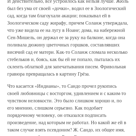
И действительно, все устроилось как нельзя лучше. Жюль
был без ума от своей «дочки», водил ее в Зоологический
сад, когда там благоухали акации; показывал ей в
Зоологическом саду жирафу, причем Соланж утверждала,
что уже видела ее на лугу в Ноане; дома, на набережной
Сен-Мишель, он держал ее за руку на балконе, когда она
поливала дюжину цветочных горшков, составлявших
висячий сад ее матери. Как-то Соланж сломала несколько
стебельков и, боясь, как бы ей не попало, пыталась их
склеить облаткой для запечатывания писем. Фривольная
гравюра превращалась в картину Грёза.
Что касается «Индианы», то Сандо прочел рукопись
своей любовницы с восторгом, удивлением и с каким-то
чувством неловкости. Это было слишком хорошо и, по
его мнению, слишком серьезно. Как подобает
порядочному человеку, он отказался подписать
произведение, над которым не работал. Но какой же ей в
таком случае взять псевдоним? Ж. Сандо, их общее имя,