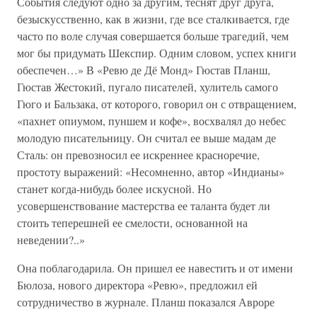
События следуют одно за другим, теснят друг друга,
безыскусственно, как в жизни, где все сталкивается, где
часто по воле случая совершается больше трагедий, чем
мог бы придумать Шекспир. Одним словом, успех книги
обеспечен…» В «Ревю де Дё Монд» Гюстав Планш,
Гюстав Жестокий, пугало писателей, хулитель самого
Гюго и Бальзака, от которого, говорил он с отвращением,
«пахнет опиумом, пуншем и кофе», восхвалял до небес
молодую писательницу. Он считал ее выше мадам де
Сталь: он превозносил ее искреннее красноречие,
простоту выражений: «Несомненно, автор «Индианы»
станет когда-нибудь более искусной. Но
усовершенствование мастерства ее таланта будет ли
стоить теперешней ее смелости, основанной на
неведении?..»
Она поблагодарила. Он пришел ее навестить и от имени
Бюлоза, нового директора «Ревю», предложил ей
сотрудничество в журнале. Планш показался Авроре