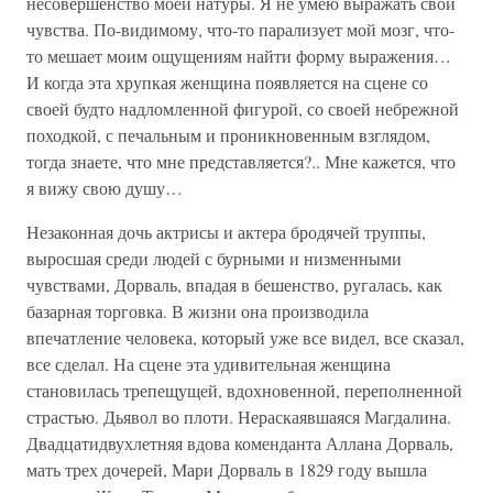
несовершенство моей натуры. Я не умею выражать свои
чувства. По-видимому, что-то парализует мой мозг, что-
то мешает моим ощущениям найти форму выражения…
И когда эта хрупкая женщина появляется на сцене со
своей будто надломленной фигурой, со своей небрежной
походкой, с печальным и проникновенным взглядом,
тогда знаете, что мне представляется?.. Мне кажется, что
я вижу свою душу…
Незаконная дочь актрисы и актера бродячей труппы,
выросшая среди людей с бурными и низменными
чувствами, Дорваль, впадая в бешенство, ругалась, как
базарная торговка. В жизни она производила
впечатление человека, который уже все видел, все сказал,
все сделал. На сцене эта удивительная женщина
становилась трепещущей, вдохновенной, переполненной
страстью. Дьявол во плоти. Нераскаявшаяся Магдалина.
Двадцатидвухлетняя вдова коменданта Аллана Дорваль,
мать трех дочерей, Мари Дорваль в 1829 году вышла