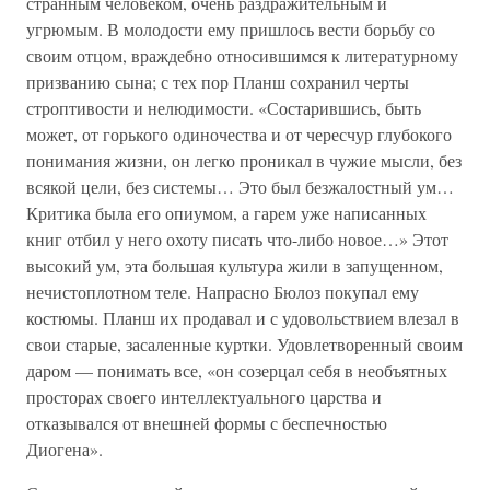
странным человеком, очень раздражительным и
угрюмым. В молодости ему пришлось вести борьбу со
своим отцом, враждебно относившимся к литературному
призванию сына; с тех пор Планш сохранил черты
строптивости и нелюдимости. «Состарившись, быть
может, от горького одиночества и от чересчур глубокого
понимания жизни, он легко проникал в чужие мысли, без
всякой цели, без системы… Это был безжалостный ум…
Критика была его опиумом, а гарем уже написанных
книг отбил у него охоту писать что-либо новое…» Этот
высокий ум, эта большая культура жили в запущенном,
нечистоплотном теле. Напрасно Бюлоз покупал ему
костюмы. Планш их продавал и с удовольствием влезал в
свои старые, засаленные куртки. Удовлетворенный своим
даром — понимать все, «он созерцал себя в необъятных
просторах своего интеллектуального царства и
отказывался от внешней формы с беспечностью
Диогена».