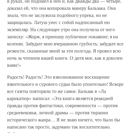
в руках, он подошел к ней и, как дважды два — четыре,
доказал ей, что она копировала манеру Бальзака. Она
знала, что не заслужила подобного упрека, но не
защищалась. Латуш унес с собой надписанный ею
экземпляр. На следующее утро она получила от него
записку: «Жорж, я приношу публичное покаяние; я на
коленях. Забудьте мою вчерашнюю грубость; забудьте все
резкости, сказанные мной за эти полгода. Я провел всю
ночь за чтением вашей книги. О дитя мое, как я доволен
вами!»
Радость! Радость! Это взволнованное восхищение
язвительного и сурового судьи было упоительно! Вскоре
все газеты повторяли то же самое. Бальзак в «Ла
карикатюр» написал: «Эта книга является реакцией
правды против фантастики, современности — против
средневековья, личной драмы — против тирании
исторического жанра… Я не знаю ничего, что было бы
написано так просто, задумано так восхитительно.