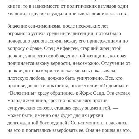
книги, то в зависимости от политических взглядов одни
хвалили, а другие осуждали призыв к слиянию классов.
Значение сен-симонизма, после нескольких лет
огромного успеха среди интеллигенции, потом было
подорвано разногласиями между его приверженцами по
вопросу о браке. Отец Анфантен, старший жрец этой
церкви, учил, что освобождение той женщины, которая
подчиняется закону верности, невозможно. Отлучение от
церкви, которым христианская мораль наказывала
плотскую любовь, должно быть уничтожено. Все, кто
проповедовал эти доктрины, после чтения «Индианы» и
«Валентины» сразу обратились к Жорж Санд. Эта смелая
молодая женщина, яростно боровшаяся против
супружеских союзов, ставшая сразу знаменитой, —
может быть, именно она будет для их церкви
долгожданной богородицей? Сен-симонисты надеялись
на это и попытались завербовать ее. Она не пошла на это.