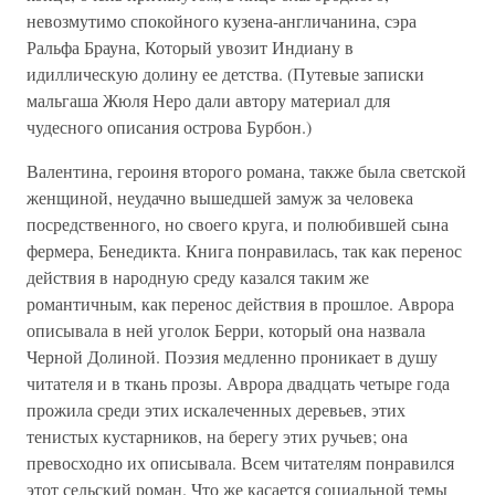
невозмутимо спокойного кузена-англичанина, сэра
Ральфа Брауна, Который увозит Индиану в
идиллическую долину ее детства. (Путевые записки
мальгаша Жюля Неро дали автору материал для
чудесного описания острова Бурбон.)
Валентина, героиня второго романа, также была светской
женщиной, неудачно вышедшей замуж за человека
посредственного, но своего круга, и полюбившей сына
фермера, Бенедикта. Книга понравилась, так как перенос
действия в народную среду казался таким же
романтичным, как перенос действия в прошлое. Аврора
описывала в ней уголок Берри, который она назвала
Черной Долиной. Поэзия медленно проникает в душу
читателя и в ткань прозы. Аврора двадцать четыре года
прожила среди этих искалеченных деревьев, этих
тенистых кустарников, на берегу этих ручьев; она
превосходно их описывала. Всем читателям понравился
этот сельский роман. Что же касается социальной темы