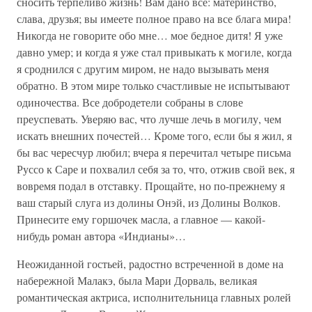
сносить терпеливо жизнь! Вам дано все: материнство,
слава, друзья; вы имеете полное право на все блага мира!
Никогда не говорите обо мне… мое бедное дитя! Я уже
давно умер; и когда я уже стал привыкать к могиле, когда
я сроднился с другим миром, не надо вызывать меня
обратно. В этом мире только счастливые не испытывают
одиночества. Все добродетели собраны в слове
преуспевать. Уверяю вас, что лучше лечь в могилу, чем
искать внешних почестей… Кроме того, если бы я жил, я
бы вас чересчур любил; вчера я перечитал четыре письма
Руссо к Саре и похвалил себя за то, что, отжив свой век, я
вовремя подал в отставку. Прощайте, но по-прежнему я
ваш старый слуга из долины Онэй, из Долины Волков.
Принесите ему горшочек масла, а главное — какой-
нибудь роман автора «Индианы»…
Неожиданной гостьей, радостно встреченной в доме на
набережной Малакэ, была Мари Дорваль, великая
романтическая актриса, исполнительница главных ролей