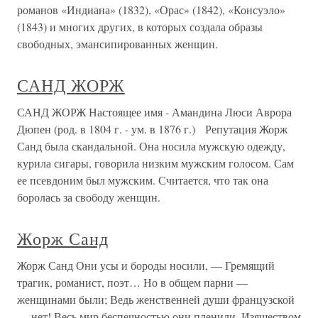
романов «Индиана» (1832), «Орас» (1842), «Консуэло»
(1843) и многих других, в которых создала образы
свободных, эмансипированных женщин.
САНД ЖОРЖ
САНД ЖОРЖ Настоящее имя - Амандина Люси Аврора
Дюпен (род. в 1804 г. - ум. в 1876 г.) Репутация Жорж
Санд была скандальной. Она носила мужскую одежду,
курила сигары, говорила низким мужским голосом. Сам
ее псевдоним был мужским. Считается, что так она
боролась за свободу женщин.
Жорж Санд
Жорж Санд Они усы и бороды носили, — Гремящий
трагик, романист, поэт… Но в общем парни —
женщинами были; Ведь женственней души французской
— нет! Весь мир беспечностью они пленили, Изяществом