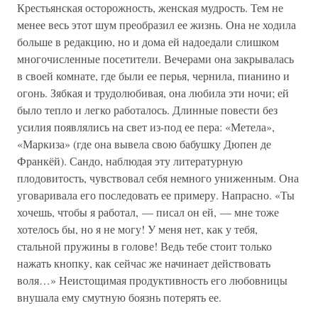
Крестьянская осторожность, женская мудрость. Тем не
менее весь этот шум преобразил ее жизнь. Она не ходила
больше в редакцию, но и дома ей надоедали слишком
многочисленные посетители. Вечерами она закрывалась
в своей комнате, где были ее перья, чернила, пианино и
огонь. Зябкая и трудолюбивая, она любила эти ночи; ей
было тепло и легко работалось. Длинные повести без
усилия появлялись на свет из-под ее пера: «Метела»,
«Маркиза» (где она вывела свою бабушку Дюпен де
Франкёй). Сандо, наблюдая эту литературную
плодовитость, чувствовал себя немного униженным. Она
уговаривала его последовать ее примеру. Напрасно. «Ты
хочешь, чтобы я работал, — писал он ей, — мне тоже
хотелось бы, но я не могу! У меня нет, как у тебя,
стальной пружины в голове! Ведь тебе стоит только
нажать кнопку, как сейчас же начинает действовать
воля…» Неистощимая продуктивность его любовницы
внушала ему смутную боязнь потерять ее.