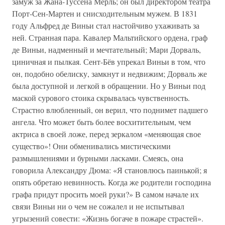
замуж за Жана-Туссена Мерль; он был директором театра
Порт-Сен-Мартен и снисходительным мужем. В 1831
году Альфред де Виньи стал настойчиво ухаживать за
ней. Странная пара. Кавалер Мальтийского ордена, граф
де Виньи, надменный и мечтательный; Мари Дорваль,
циничная и пылкая. Сент-Бёв упрекал Виньи в том, что
он, подобно обелиску, замкнут и недвижим; Дорваль же
была доступной и легкой в обращении. Но у Виньи под
маской сурового стоика скрывалась чувственность.
Страстно влюбленный, он верил, что поднимет падшего
ангела. Что может быть более восхитительным, чем
актриса в своей ложе, перед зеркалом «меняющая свое
существо»! Они обменивались мистическими
размышлениями и бурными ласками. Смеясь, она
говорила Александру Дюма: «Я становлюсь паинькой; я
опять обретаю невинность. Когда же родители господина
графа придут просить моей руки?» В самом начале их
связи Виньи ни о чем не сожалел и не испытывал
угрызений совести: «Жизнь богаче в пожаре страстей».