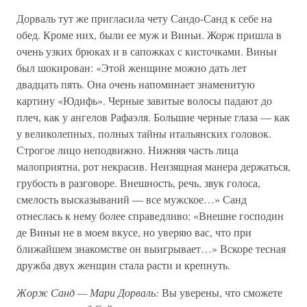
Дорваль тут же пригласила чету Сандо-Санд к себе на
обед. Кроме них, были ее муж и Виньи. Жорж пришла в
очень узких брюках и в сапожках с кисточками. Виньи
был шокирован: «Этой женщине можно дать лет
двадцать пять. Она очень напоминает знаменитую
картину «Юдифь». Черные завитые волосы падают до
плеч, как у ангелов Рафаэля. Большие черные глаза — как
у великолепных, полных тайны итальянских головок.
Строгое лицо неподвижно. Нижняя часть лица
малоприятна, рот некрасив. Неизящная манера держаться,
грубость в разговоре. Внешность, речь, звук голоса,
смелость высказываний — все мужское…» Санд
отнеслась к нему более справедливо: «Внешне господин
де Виньи не в моем вкусе, но уверяю вас, что при
ближайшем знакомстве он выигрывает…» Вскоре тесная
дружба двух женщин стала расти и крепнуть.
Жорж Санд — Мари Дорваль:
Вы уверены, что сможете