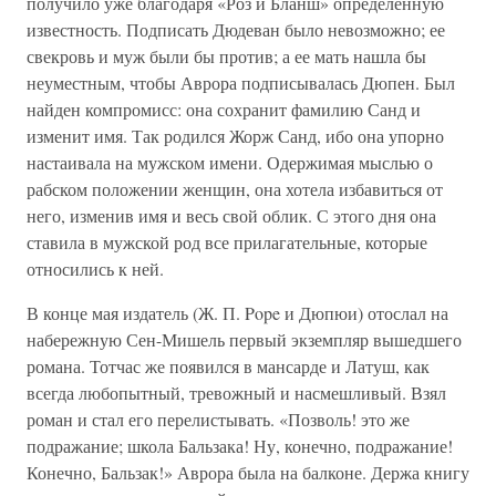
получило уже благодаря «Роз и Бланш» определенную
известность. Подписать Дюдеван было невозможно; ее
свекровь и муж были бы против; а ее мать нашла бы
неуместным, чтобы Аврора подписывалась Дюпен. Был
найден компромисс: она сохранит фамилию Санд и
изменит имя. Так родился Жорж Санд, ибо она упорно
настаивала на мужском имени. Одержимая мыслью о
рабском положении женщин, она хотела избавиться от
него, изменив имя и весь свой облик. С этого дня она
ставила в мужской род все прилагательные, которые
относились к ней.
В конце мая издатель (Ж. П. Pope и Дюпюи) отослал на
набережную Сен-Мишель первый экземпляр вышедшего
романа. Тотчас же появился в мансарде и Латуш, как
всегда любопытный, тревожный и насмешливый. Взял
роман и стал его перелистывать. «Позволь! это же
подражание; школа Бальзака! Ну, конечно, подражание!
Конечно, Бальзак!» Аврора была на балконе. Держа книгу