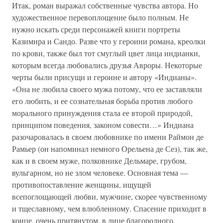
Итак, роман выражал собственные чувства автора. Но
художественное перевоплощение было полным. Не
нужно искать среди персонажей книги портреты
Казимира и Сандо. Разве что у героини романа, креолки
по крови, также был тот смуглый цвет лица индианки,
которым всегда любовались друзья Авроры. Некоторые
черты были присущи и героине и автору «Индианы».
«Она не любила своего мужа потому, что ее заставляли
его любить, и ее сознательная борьба против любого
морального принуждения стала ее второй природой,
принципом поведения, законом совести…» Индиана
разочаровалась в своем любовнике по имени Раймон де
Рамьер (он напоминал немного Орельена де Сез), так же,
как и в своем муже, полковнике Дельмаре, грубом,
вульгарном, но не злом человеке. Основная тема —
противопоставление женщины, ищущей
всепоглощающей любви, мужчине, скорее чувственному
и тщеславному, чем влюбленному. Спасение приходит в
конце, очень притянутом, в лице благородного,