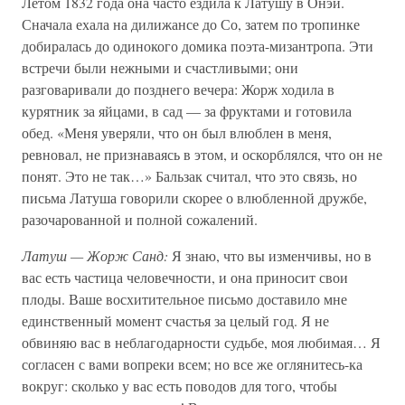
Летом 1832 года она часто ездила к Латушу в Онэй.
Сначала ехала на дилижансе до Со, затем по тропинке
добиралась до одинокого домика поэта-мизантропа. Эти
встречи были нежными и счастливыми; они
разговаривали до позднего вечера: Жорж ходила в
курятник за яйцами, в сад — за фруктами и готовила
обед. «Меня уверяли, что он был влюблен в меня,
ревновал, не признаваясь в этом, и оскорблялся, что он не
понят. Это не так…» Бальзак считал, что это связь, но
письма Латуша говорили скорее о влюбленной дружбе,
разочарованной и полной сожалений.
Латуш — Жорж Санд:
Я знаю, что вы изменчивы, но в
вас есть частица человечности, и она приносит свои
плоды. Ваше восхитительное письмо доставило мне
единственный момент счастья за целый год. Я не
обвиняю вас в неблагодарности судьбе, моя любимая… Я
согласен с вами вопреки всем; но все же оглянитесь-ка
вокруг: сколько у вас есть поводов для того, чтобы