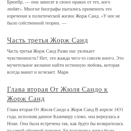
Брюейр, — они зависят в своих нравах от тех, кого
любят». Многие биографы пытались применить это
изречение к политической жизни Жорж Санд. «У нее не
было собственной теории, —
Часть третья Жорж Санд
Часть третья Жорж Санд Разве нас увлекает
чувственность? Нет, это жажда чего-то совсем иного. Это
мучительное желание найти истинную любовь, которая
всегда манит и исчезает. Мари
Глава вторая От Жюля Сандо к
Жорж Санд
Глава вторая От Жюля Сандо к Жорж Санд В апреле 1831
года, исполняя данное Казимиру слово, она вернулась в
Ноан. Она была встречена так, как будто бы возвратилась
из самой обычной поездки. Ее толстушка дочка была