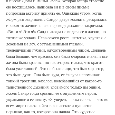
в пьесах Дюма и Виньи. Жорж, которая всегда страстно
ею восхищалась, написала ей и в своем письме
попросила актрису принять ее. Однажды утром, когда
Жорж разговаривала с Сандо, дверь комнаты раскрылась,
и какая-то женщина, еле переводя дыхание, закричала:
«Вот и я! Это я!» Санд никогда не видела ее в жизни, но
тотчас же узнала. Невысокого роста, шатенка, хрупкая, с
локонами на лбу, с затуманенными глазами,
трепещущими губами, одухотворенным лицом, Дорваль
была больше, чем красива, она была очаровательна; и все
же она была красива, но так очаровательна, что красота
была уже лишней. Это не было лицо, это был характер,
это была душа. Она была худа, ее фигура напоминала
тонкий тростник, казалось колебавшийся от какого-то
таинственного дыхания, уловимого только им одним.
Жюль Сандо тогда сравнил ее с опущенным пером,
украшавшим ее шляпу. «Я уверен, — сказал он, — что во
всем мире нельзя найти такое легкое и пушистое
перышко, как то, которое она нашла. Это чудесное