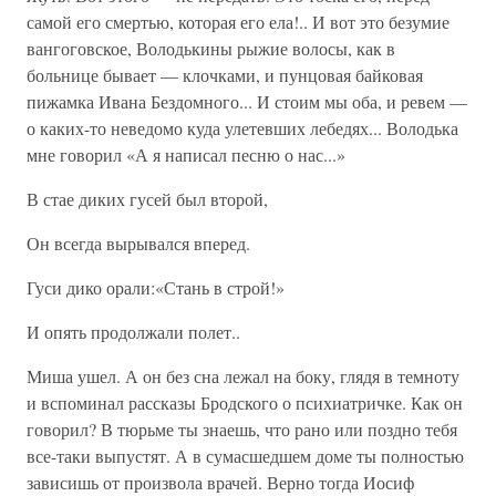
самой его смертью, которая его ела!.. И вот это безумие
вангоговское, Володькины рыжие волосы, как в
больнице бывает — клочками, и пунцовая байковая
пижамка Ивана Бездомного... И стоим мы оба, и ревем —
о каких-то неведомо куда улетевших лебедях... Володька
мне говорил «А я написал песню о нас...»
В стае диких гусей был второй,
Он всегда вырывался вперед.
Гуси дико орали:«Стань в строй!»
И опять продолжали полет..
Миша ушел. А он без сна лежал на боку, глядя в темноту
и вспоминал рассказы Бродского о психиатричке. Как он
говорил? В тюрьме ты знаешь, что рано или поздно тебя
все-таки выпустят. А в сумасшедшем доме ты полностью
зависишь от произвола врачей. Верно тогда Иосиф