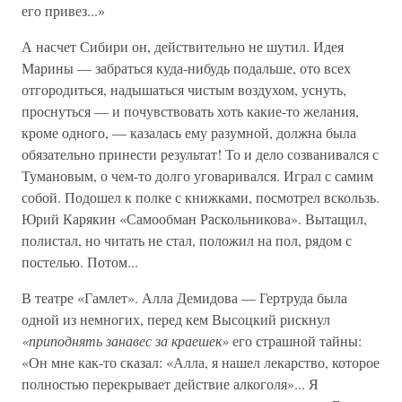
его привез...»
А насчет Сибири он, действительно не шутил. Идея
Марины — забраться куда-нибудь подальше, ото всех
отгородиться, надышаться чистым воздухом, уснуть,
проснуться — и почувствовать хоть какие-то желания,
кроме одного, — казалась ему разумной, должна была
обязательно принести результат! То и дело созванивался с
Тумановым, о чем-то долго уговаривался. Играл с самим
собой. Подошел к полке с книжками, посмотрел вскользь.
Юрий Карякин «Самообман Раскольникова». Вытащил,
полистал, но читать не стал, положил на пол, рядом с
постелью. Потом...
В театре «Гамлет». Алла Демидова — Гертруда была
одной из немногих, перед кем Высоцкий рискнул
«приподнять занавес за краешек»
его страшной тайны:
«Он мне как-то сказал: «Алла, я нашел лекарство, которое
полностью перекрывает действие алкоголя»... Я