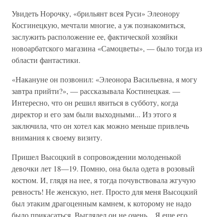
Увидеть Норочку, «брильянт всея Руси» Элеонору
Косгинецкую, мечтали многие, а уж познакомиться,
заслужить расположение ее, фактической хозяйки
новоарбатского магазина «Самоцветы», — было тогда из
области фантастики.
«Накануне он позвонил: «Элеонора Васильевна, я могу
завтра прийти?», — рассказывала Костинецкая. —
Интересно, что он решил явиться в субботу, когда
директор и его зам были выходными... Из этого я
заключила, что он хотел как можно меньше привлечь
внимания к своему визиту.
Пришел Высоцкий в сопровождении молоденькой
девочки лет 18—19. Помню, она была одета в розовый
костюм. И, глядя на нее, я тогда почувствовала жгучую
ревность! Не женскую, нет. Просто для меня Высоцкий
был этаким драгоценным камнем, к которому не надо
было прикасаться. Выглядел он не очень... Я еще его