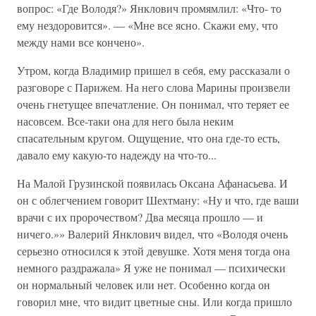
вопрос: «Где Володя?» Янклович промямлил: «Что- то
ему нездоровится». — «Мне все ясно. Скажи ему, что
между нами все кончено».
Утром, когда Владимир пришел в себя, ему рассказали о
разговоре с Парижем. На него слова Марины произвели
очень гнетущее впечатление. Он понимал, что теряет ее
насовсем. Все-таки она для него была неким
спасательным кругом. Ощущение, что она где-то есть,
давало ему какую-то надежду на что-то...
На Малой Грузинской появилась Оксана Афанасьева. И
он с облегчением говорит Шехтману: «Ну и что, где ваши
врачи с их пророчеством? Два месяца прошло — и
ничего.»» Валерий Янклович видел, что «Володя очень
серьезно относился к этой девушке. Хотя меня тогда она
немного раздражала» Я уже не понимал — психически
он нормальный человек или нет. Особенно когда он
говорил мне, что видит цветные сны. Или когда пришло