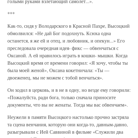
голыми руками взлетающий самолет...».
***
Как-то, сидя у Володарского в Красной Пахре, Высоцкий
обмолвился: «Не дай Бог подохнуть. Ксюха одна
останется, я же ей и отец, и любовник, и опекун...» Его
преследовала очередная идея- фикс — обвенчаться с
Оксаной. А ей нравилось играть в кошки- мышки. Когда
Высоцкий время от времени говорил: «Я хочу, чтобы ты
была моей женой», Оксана кокетничала: «Ты —
двоеженец, мы не можем с тобой венчаться».
Он ходил в церковь, и в не в одну, но везде ему говорили:
«Пожалуйста, ради бога, только сначала приносите
документы, что вы не женаты. Тогда мы вас обвенчаем».
Неужели в памяти Высоцкого настолько прочно застряла
та сцена венчания, которую они когда-то, давным-давно,
разыгрывали с Ией Саввиной в фильме «Служили два