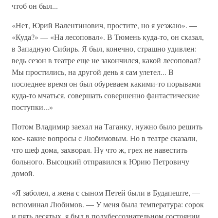
чтоб он был...
«Нет, Юрий Валентинович, простите, но я уезжаю». —
«Куда?» — «На лесоповал». В Тюмень куда-то, он сказал,
в Западную Сибирь. Я был, конечно, страшно удивлен:
ведь сезон в театре еще не закончился, какой лесоповал?
Мы простились, на другой день я сам улетел... В
последнее время он был обуреваем какими-то порывами
куда-то мчаться, совершать совершенно фантастические
поступки...»
Потом Владимир заехал на Таганку, нужно было решить
кое- какие вопросы с Любимовым. Но в театре сказали,
что шеф дома, захворал. Ну что ж, грех не навестить
больного. Высоцкий отправился к Юрию Петровичу
домой.
«Я заболел, а жена с сыном Петей были в Будапеште, —
вспоминал Любимов. — У меня была температура: сорок
и пять десятых, я был в полубессознательном состоянии.