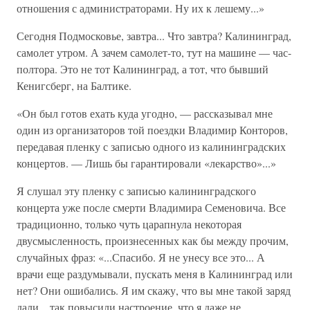
отношения с администраторами. Ну их к лешему...»
Сегодня Подмосковье, завтра... Что завтра? Калининград,
самолет утром. А зачем самолет-то, тут на машине — час-
полтора. Это не тот Калининград, а тот, что бывший
Кенигсберг, на Балтике.
«Он был готов ехать куда угодно, — рассказывал мне
один из организаторов той поездки Владимир Конторов,
передавая пленку с записью одного из калининградских
концертов. — Лишь бы гарантировали «лекарство»...»
Я слушал эту пленку с записью калининградского
концерта уже после смерти Владимира Семеновича. Все
традиционно, только чуть царапнула некоторая
двусмысленность, произнесенных как бы между прочим,
случайных фраз: «...Спасибо. Я не унесу все это... А
врачи еще раздумывали, пускать меня в Калининград или
нет? Они ошибались. Я им скажу, что вы мне такой заряд
дали... так повысили настроение, что я даже не