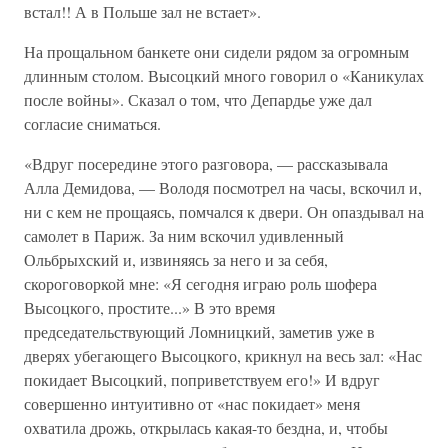
встал!! А в Польше зал не встает».
На прощальном банкете они сидели рядом за огромным
длинным столом. Высоцкий много говорил о «Каникулах
после войны». Сказал о том, что Депардье уже дал
согласие сниматься.
«Вдруг посередине этого разговора, — рассказывала
Алла Демидова, — Володя посмотрел на часы, вскочил и,
ни с кем не прощаясь, помчался к двери. Он опаздывал на
самолет в Париж. За ним вскочил удивленный
Ольбрыхский и, извиняясь за него и за себя,
скороговоркой мне: «Я сегодня играю роль шофера
Высоцкого, простите...» В это время
председательствующий Ломницкий, заметив уже в
дверях убегающего Высоцкого, крикнул на весь зал: «Нас
покидает Высоцкий, поприветствуем его!» И вдруг
совершенно интуитивно от «нас покидает» меня
охватила дрожь, открылась какая-то бездна, и, чтобы