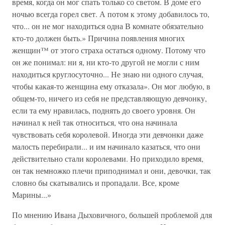
время, когда он мог спать только со светом. В доме его
ночью всегда горел свет. А потом к этому добавилось то,
что... он не мог находиться одна В комнате обязательно
кто-то должен быть.» Причина появления многих
женщин™ от этого страха остаться одному. Потому что
он же понимал: ни я, ни кто-то другой не могли с ним
находиться круглосуточно... Не знаю ни одного случая,
чтобы какая-то женщина ему отказала». Он мог любую, в
общем-то, ничего из себя не представляющую девчонку,
если та ему нравилась, поднять до своего уровня. Он
начинал к ней так относиться, что она начинала
чувствовать себя королевой. Иногда эти девчонки даже
малость перебирали... и им начинало казаться, что они
действительно стали королевами. Но приходило время,
он так немножко плечи приподнимал и они, девочки, так
словно бы скатывались и пропадали. Все, кроме
Марины...»
По мнению Ивана Дыховичного, большей проблемой для