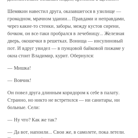
Шемякин навестил друга, оказавшегося в узилище —
громадном, мрачном здании... Правдами и неправдами,
через какие-то стенки, заборы, между кустов сирени,
бочком, он все-таки пробрался в лечебницу... Железная
дверь, окошечки в решетках. Вонища — инсулиновый
пот. И вдруг увидел — в пунцовой байковой пижаме у
окна стоит Владимир, курит. Обернулся:
— Мишка!
— Вовчик!
Он повел друга длинным коридором к себе в палату.
Странно, но никто не встретился — ни санитары, ни
больные. Сели:
— Ну что? Как же так?
— Да вот, напоили... Свои же, в самолете, пока летели.