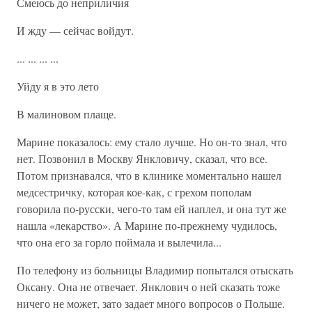
Смеюсь до неприличия
И жду — сейчас войдут.
... ... ... ...
Уйду я в это лето
В малиновом плаще.
Марине показалось: ему стало лучше. Но он-то знал, что
нет. Позвонил в Москву Янкловичу, сказал, что все.
Потом признавался, что в клинике моментально нашел
медсестричку, которая кое-как, с грехом пополам
говорила по-русски, чего-то там ей наплел, и она тут же
нашла «лекарство». А Марине по-прежнему чудилось,
что она его за горло поймала и вылечила...
По телефону из больницы Владимир попытался отыскать
Оксану. Она не отвечает. Янклович о ней сказать тоже
ничего не может, зато задает много вопросов о Польше.