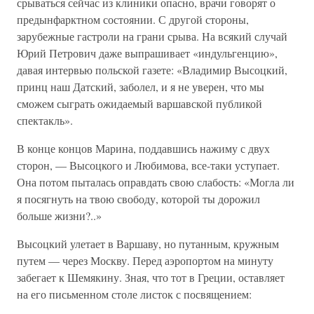
срываться сейчас из клиники опасно, врачи говорят о
предынфарктном состоянии. С другой стороны,
зарубежные гастроли на грани срыва. На всякий случай
Юрий Петрович даже выпрашивает «индульгенцию»,
давая интервью польской газете: «Владимир Высоцкий,
принц наш Датский, заболел, и я не уверен, что мы
сможем сыграть ожидаемый варшавской публикой
спектакль».
В конце концов Марина, поддавшись нажиму с двух
сторон, — Высоцкого и Любимова, все-таки уступает.
Она потом пыталась оправдать свою слабость: «Могла ли
я посягнуть на твою свободу, которой ты дорожил
больше жизни?..»
Высоцкий улетает в Варшаву, но путанным, кружным
путем — через Москву. Перед аэропортом на минуту
забегает к Шемякину. Зная, что тот в Греции, оставляет
на его письменном столе листок с посвящением: