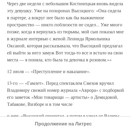
Через две недели с небольшим Костинецкая вновь видела
эту девушку. Уже на похоронах Высоцкого: «Она сидела
в партере, а вокруг нее было как бы выжженное
пространство — никто поблизости не сидел... Уже много
позже, когда я вернулась из тюрьмы, мой сын показал мне
в журнале интервью с женой Леонида Ярмольника
Оксаной, которая рассказывала, что Высоцкий предлагал
ей выйти за него замуж Вот тогда-то все и встало на свои
места — я поняла, кто была та девочка в розовом.»»
12 июля — «Преступление и наказание».
13-го — «Гамлет». Перед спектаклем Смехов вручил
Владимиру свежий номер журнала «Аврора» с подборкой
его заметок «Мои товарищи — артисты» о Демидовой,
Табакове, Визборе и в том числе
о нем. «Высоцкий прочитал, а потом я узнал от Валеры
Плотникова, какой странной похвалой он отметил
Продолжение на Литрес
публикацию: «Приятно о себе почитать... не на