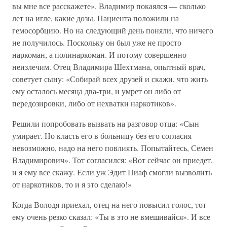
вы мне все расскажете». Владимир покаялся — сколько
лет на игле, какие дозы. Пациента положили на
гемосорбцию. Но на следующий день поняли, что ничего
не получилось. Поскольку он был уже не просто
наркоман, а полинаркоман. И потому совершенно
неизлечим. Отец Владимира Шехтмана, опытный врач,
советует сыну: «Собирай всех друзей и скажи, что жить
ему осталось месяца два-три, и умрет он либо от
передозировки, либо от нехватки наркотиков».
Решили попробовать вызвать на разговор отца: «Сын
умирает. Но класть его в больницу без его согласия
невозможно, надо на него повлиять. Попытайтесь, Семен
Владимирович». Тот согласился: «Вот сейчас он приедет,
и я ему все скажу. Если уж Эдит Пиаф смогли вызволить
от наркотиков, то и я это сделаю!»
Когда Володя приехал, отец на него повысил голос, тот
ему очень резко сказал: «Ты в это не вмешивайся». И все