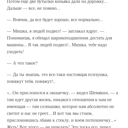
Потом еще две бутылки коньяка дали на дорожку...
Дальше — все, не помню...
— Вовчик, да все будет хорошо, все нормально...
— Мишка, я людей подвел! — заплакал вдруг. —
Понимаешь, я обещал шарикоподшипник достать для
машины... Я так людей подвел!.. Мишка, тебе надо
уходить!
— А что такое?
— Да ты знаешь, это все-таки настоящая психушка,
повяжут тебя, повяжут!..
«...Он прислонился к окошечку, — видел Шемякин, — а
там идет другая жизнь, никакого отношения к нам не
имеющая — там солнышко, которое нам абсолютно не
светит и нас не греет... И вот так мы стоим,
прислонившись лбами к стеклу, и воем потихонечку...»
Жуть! Вот этого — не передать! Это тоска его, перед