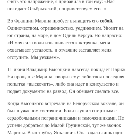
снять это напряжение, я прибавила в тон ему: «Нас
покидает Ольбрыхский, поприветствуем его...»
собой.
Во Франции Марина пробует вытащить его
Одиночеством, отрешенностью, уединением. Увозит на
юг страны, на море, в дом Одиль Версуа. Но напрасно:
«И моя сила воли изнашивается как тряпка, меня
охватывает усталость, и отчаяние заставляет меня
отступить. Мы уезжаем».
11 июня Владимир Высоцкий навсегда покидает Париж.
На прощанье Марина говорит ему: либо твоя последняя
попытка «выскочить», либо она идет в консульство и
подает документы на развод. Он обещает сделать все.
Когда Высоцкого встречали на Белорусском вокзале, он
был в ужасном состоянии. Боли глушил спиртным с
сердобольными пограничниками и таможенниками. Не
успели добраться до Малой Грузинской, тут же звонок
Марины. Взял трубку Янклович. Она задала лишь один