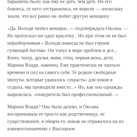
барышень было: как ему не дать, чем дать. Но его
боялись, от него отстранялись, не верили — поскольку
знали, что все равно он любит другую женщину.
«Да, Володя любил женщин, — подтверждала Оксана. —
Не пропускал ни одну красотку.. Но при этом он не был
неразборчивым.» Володя никогда не был героем
гуляющей богемы. Он тонул в море проблем и дел...
Кино, театр, друзья, мама, отец, первая жена, дети,
Марина Влади, наконец. Ему практически не хватало
времени и сил на самого себя. Те редкие свободные
минуты, которые удавалось «украсть» для покоя и
отдыха, мы проводили вместе...» Но, как она однажды
выразилась, «охмуритель был профессиональный...»
Марина Влади? Она была далеко, и Оксана
воспринимала ее просто как родственницу, ее
существование, в общем-то, никак не отражалось на их
взаимоотношениях с Высоцким.