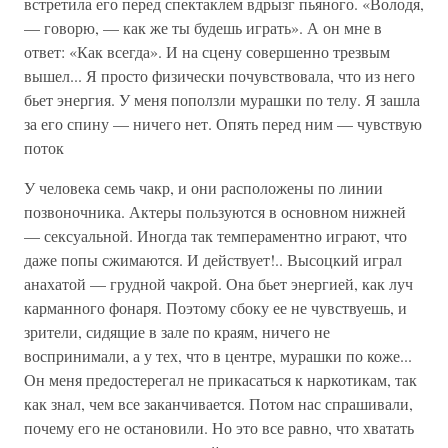
встретила его перед спектаклем вдрызг пьяного. «Володя,
— говорю, — как же ты будешь играть». А он мне в
ответ: «Как всегда». И на сцену совершенно трезвым
вышел... Я просто физически почувствовала, что из него
бьет энергия. У меня поползли мурашки по телу. Я зашла
за его спину — ничего нет. Опять перед ним — чувствую
поток
У человека семь чакр, и они расположены по линии
позвоночника. Актеры пользуются в основном нижней
— сексуальной. Иногда так темпераментно играют, что
даже попы сжимаются. И действует!.. Высоцкий играл
анахатой — грудной чакрой. Она бьет энергией, как луч
карманного фонаря. Поэтому сбоку ее не чувствуешь, и
зрители, сидящие в зале по краям, ничего не
воспринимали, а у тех, что в центре, мурашки по коже...
Он меня предостерегал не прикасаться к наркотикам, так
как знал, чем все заканчивается. Потом нас спрашивали,
почему его не остановили. Но это все равно, что хватать