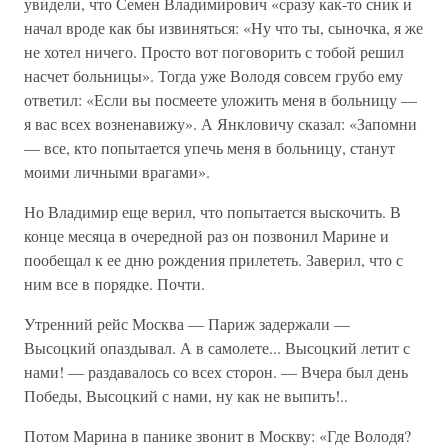
увидели, что Семен Владимирович «сразу как-то сник и
начал вроде как бы извиняться: «Ну что ты, сыночка, я же
не хотел ничего. Просто вот поговорить с тобой решил
насчет больницы». Тогда уже Володя совсем грубо ему
ответил: «Если вы посмеете уложить меня в больницу —
я вас всех возненавижу». А Янкловичу сказал: «Запомни
— все, кто попытается упечь меня в больницу, станут
моими личными врагами».
Но Владимир еще верил, что попытается выскочить. В
конце месяца в очередной раз он позвонил Марине и
пообещал к ее дню рождения прилететь. Заверил, что с
ним все в порядке. Почти.
Утренний рейс Москва — Париж задержали —
Высоцкий опаздывал. А в самолете... Высоцкий летит с
нами! — раздавалось со всех сторон. — Вчера был день
Победы, Высоцкий с нами, ну как не выпить!..
Потом Марина в панике звонит в Москву: «Где Володя?