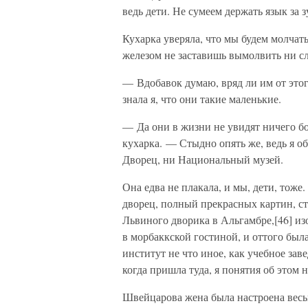
ведь дети. Не сумеем держать язык за 
Кухарка уверяла, что мы будем молчать
железом не заставишь вымолвить ни сл
— Вдобавок думаю, вряд ли им от этог
знала я, что они такие маленькие.
— Да они в жизни не увидят ничего бол
кухарка. — Стыдно опять же, ведь я об
Дворец, ни Национальный музей.
Она едва не плакала, и мы, дети, тоже.
дворец, полный прекрасных картин, ст
Львиного дворика в Альгамбре,[46] из
в морбаккской гостиной, и оттого был
институт не что иное, как учебное заве
когда пришла туда, я понятия об этом н
Швейцарова жена была настроена весь