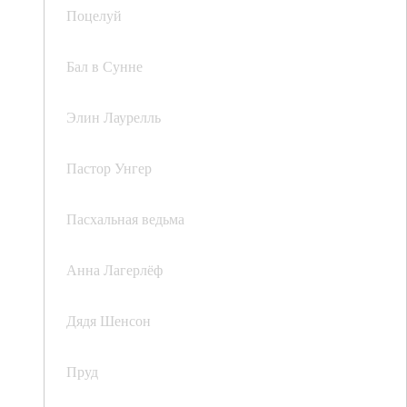
Поцелуй
Бал в Сунне
Элин Лаурелль
Пастор Унгер
Пасхальная ведьма
Анна Лагерлёф
Дядя Шенсон
Пруд