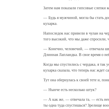
Затем нам показали гипсовые слепки к
— Будь я мужчиной, могла бы стать д
кухарка.
Напоследок нас привели в чулан на че
того высокий, что мы даже спросили, 
— Конечно, человечий, — отвечала ш
Длинная Лапландка. В свое время о не
Когда мы спустились с чердака, я так 
кухарка сказала, что теперь нас ждет с
Тут она обернулась к своей тете и, пон
— Нынче есть несколько штук?
— А как же, — отвечала та, — есть нес
ты одна туда спустишься? Зрелище воо