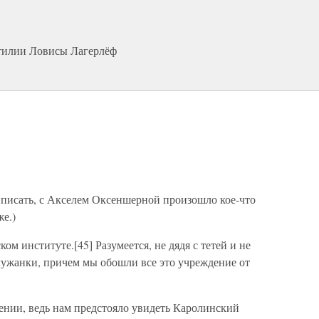
ттилии Ловисы Лагерлёф
й писать, с Акселем Оксеншерной произошло кое-что
же.)
ом институте.[45] Разумеется, не дядя с тетей и не
 служанки, причем мы обошли все это учреждение от
ении, ведь нам предстояло увидеть Каролинский