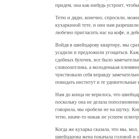
придем, она как-нибудь устроит, чтобы
Тетю и дядю, конечно, спросили, можно
кухаркиной тете, и они нам разрешили
любезно пригласить нас на кофе, и дей
Войдя в швейцарову квартиру, мы сраз
усадили и предложили угощаться. Кажд
сдобных булочек, все было замечатель
словоохотлива, а молоденькая племянн
чувствовали себя вправду замечательно
повидать институт и те удивительные в
Нам до конца не верилось, что швейцар
поскольку она не делала поползновений
говорила, мы оробели не на шутку. Ки
тетю, иначе-то никак не успеем осмотр
Когда же кухарка сказала, что мы, мол
швейцарова жена покачала головой и о