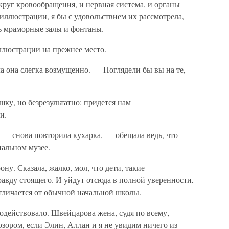
 круг кровообращения, и нервная система, и органы
ллюстрации, я бы с удовольствием их рассмотрела,
ть мраморные залы и фонтаны.
люстрации на прежнее место.
а она слегка возмущенно. — Поглядели бы вы на те,
ку, но безрезультатно: придется нам
и.
 — снова повторила кухарка, — обещала ведь, что
нальном музее.
у. Сказала, жалко, мол, что дети, такие
равду стоящего. И уйдут отсюда в полной уверенности,
тличается от обычной начальной школы.
одействовало. Швейцарова жена, судя по всему,
озором, если Элин, Аллан и я не увидим ничего из