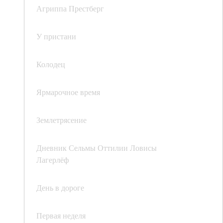
Агриппа Престберг
У пристани
Колодец
Ярмарочное время
Землетрясение
Дневник Сельмы Оттилии Ловисы
Лагерлёф
День в дороге
Первая неделя