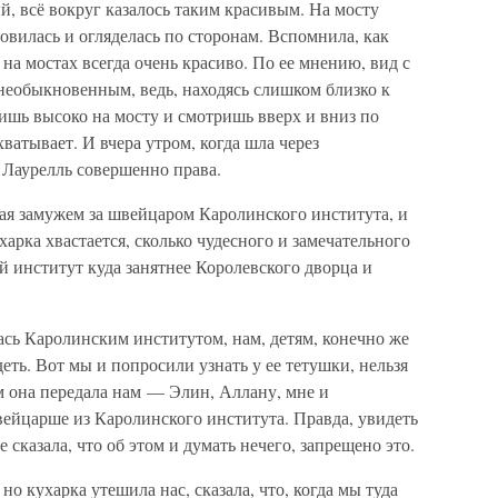
й, всё вокруг казалось таким красивым. На мосту
овилась и огляделась по сторонам. Вспомнила, как
на мостах всегда очень красиво. По ее мнению, вид с
 необыкновенным, ведь, находясь слишком близко к
тоишь высоко на мосту и смотришь вверх и вниз по
ватывает. И вчера утром, когда шла через
 Лаурелль совершенно права.
рая замужем за швейцаром Каролинского института, и
харка хвастается, сколько чудесного и замечательного
й институт куда занятнее Королевского дворца и
ась Каролинским институтом, нам, детям, конечно же
еть. Вот мы и попросили узнать у ее тетушки, нельзя
ом она передала нам — Элин, Аллану, мне и
ейцарше из Каролинского института. Правда, увидеть
е сказала, что об этом и думать нечего, запрещено это.
но кухарка утешила нас, сказала, что, когда мы туда