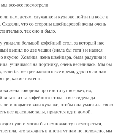
 мы все-все посмотрели.
 ли нам, детям, служанке и кухарке пойти на кофе к
. Сказали, что со стороны швейцаровой жены очень
ствительно, так оно и было.
у увидали большой кофейный стол, за который нас
ый выпил по две чашки (знала бы тетя!) и наелся
но вкусно. Хозяйка, жена швейцара, была радушна и
ица, учившаяся на портниху, очень веселилась. Мы бы
, если бы не тревожились все время, удастся ли нам
ещи, какие там есть.
ова жена говорила про институт всерьез, но,
 встать из-за кофейного стола, а все сидела да
вали и подмигивали кухарке, чтобы она умаслила свою
еть все красивые залы, придется идти домой.
, отдохнули и могли бы немножко тут осмотреться,
тветила, что заходить в институт нам не положено, мы