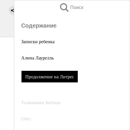
Поиск
Содержание
Записки ребенка
Алина Лаурелль
Продолжение на Литрес
Толкование Библии
Обет