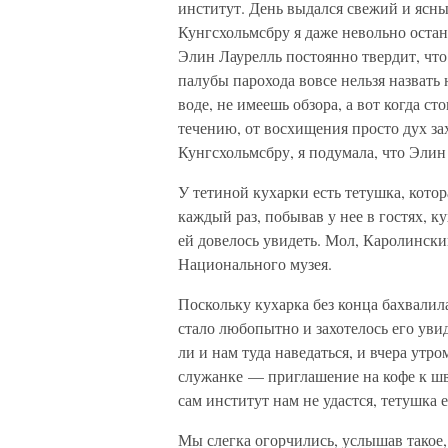
институт. День выдался свежий и ясны
Кунгсхольмсбру я даже невольно остан
Элин Лаурелль постоянно твердит, что 
палубы парохода вовсе нельзя назвать
воде, не имеешь обзора, а вот когда с
течению, от восхищения просто дух зах
Кунгсхольмсбру, я подумала, что Элин
У тетиной кухарки есть тетушка, кото
каждый раз, побывав у нее в гостях, ку
ей довелось увидеть. Мол, Каролински
Национального музея.
Поскольку кухарка без конца бахвалил
стало любопытно и захотелось его увид
ли и нам туда наведаться, и вчера утр
служанке — приглашение на кофе к шв
сам институт нам не удастся, тетушка е
Мы слегка огорчились, услышав такое, 