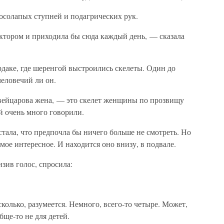
осолапых ступней и подагрических рук.
октором и приходила бы сюда каждый день, — сказала
рдаке, где шеренгой выстроились скелеты. Один до
человечий ли он.
вейцарова жена, — это скелет женщины по прозвищу
й очень много говорили.
устала, что предпочла бы ничего больше не смотреть. Но
амое интересное. И находится оно внизу, в подвале.
изив голос, спросила:
колько, разумеется. Немного, всего-то четыре. Может,
бще-то не для детей.