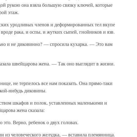
дой рукою она взяла большую связку ключей, которые
рой этаж.
ских уродливых членов и деформированных тел вкупе
вроде рака, и оспы, и жутких сыпей, гнойников и язв.
льно и не диковинно? — спросила кухарка. — Это вам
азала швейцарова жена. — Так оно выглядит в жизни.
ннице, не терпелось все нам показать. Она прямо-таки
акой-нибудь диковины.
ством шкафов и полок, уставленных маленькими и
арова жена сказала:
о это. Верно, ребенок о двух головах.
ли из человеческого желудка, — вставила племянница.