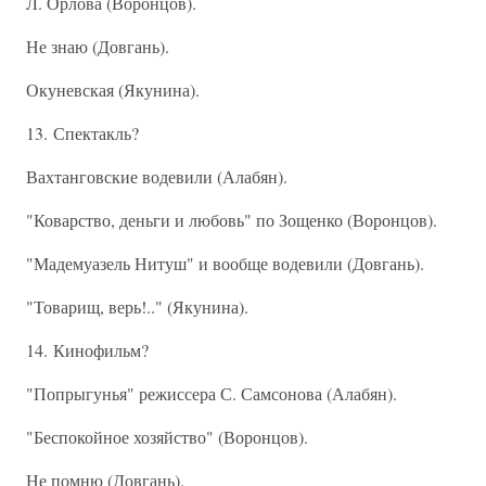
Л. Орлова (Воронцов).
Не знаю (Довгань).
Окуневская (Якунина).
13. Спектакль?
Вахтанговские водевили (Алабян).
"Коварство, деньги и любовь" по Зощенко (Воронцов).
"Мадемуазель Нитуш" и вообще водевили (Довгань).
"Товарищ, верь!.." (Якунина).
14. Кинофильм?
"Попрыгунья" режиссера С. Самсонова (Алабян).
"Беспокойное хозяйство" (Воронцов).
Не помню (Довгань).