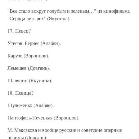
"Все стало вокруг голубым и зеленым…" из кинофильма
"Сердца четырех" (Якунина).
17. Певец?
Утесов, Бернес (Алабян).
Карузо (Воронцов).
Лемешев (Довгань).
Шаляпин (Якунина).
18. Певица?
Шульженко (Алабян).
Пантофель-Нечецкая (Воронцов).
М. Максакова и вообще русские и советские оперные
певицы (Довгань).