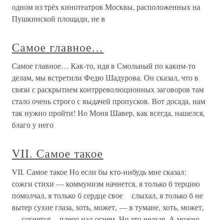
одном из трёх кинотеатров Москвы, расположенных на
Пушкинской площади, не в
Самое главное…
Самое главное… Как-то, идя в Смольный по каким-то
делам, мы встретили Федю Шадурова. Он сказал, что в
связи с раскрытием контрреволюционных заговоров там
стало очень строго с выдачей пропусков. Вот досада, нам
так нужно пройти! Но Моня Шавер, как всегда, нашелся,
благо у него
VII. Самое такое
VII. Самое такое Но если бы кто-нибудь мне сказал:
сожги стихи — коммунизм начнется, я только б терцию
помолчал, я только б сердце свое слыхал, я только б не
вытер сухие глаза, хоть, может, — в тумане, хоть, может,
— согнется плечо над огнем. Но это нельзя. А можно